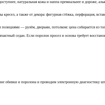
 доступнее, натуральная кожа и наппа премиальнее и дороже, а
ы кресел, а также от декора: фигурная стёжка, перфорация, вст
и позициями — рулём, дверьми, потолком: цена собирается из то
актный седан. Если поролон просел и основа требует восстанов
яние обивки и поролона и проводим электронную диагностику 