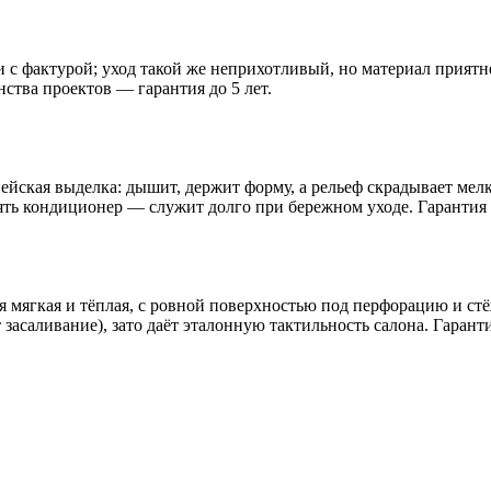
ли с фактурой; уход такой же неприхотливый, но материал прият
ства проектов — гарантия до 5 лет.
йская выделка: дышит, держит форму, а рельеф скрадывает мелки
лять кондиционер — служит долго при бережном уходе. Гарантия 
 мягкая и тёплая, с ровной поверхностью под перфорацию и стё
засаливание), зато даёт эталонную тактильность салона. Гаранти