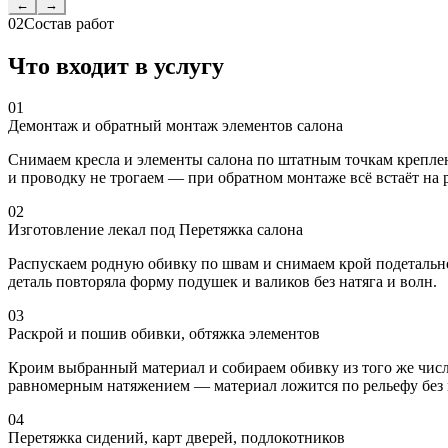
←
→
02
Состав работ
Что входит в услугу
01
Демонтаж и обратный монтаж элементов салона
Снимаем кресла и элементы салона по штатным точкам креплен
и проводку не трогаем — при обратном монтаже всё встаёт на 
02
Изготовление лекал под Перетяжка салона
Распускаем родную обивку по швам и снимаем крой подетально,
деталь повторяла форму подушек и валиков без натяга и волн.
03
Раскрой и пошив обивки, обтяжка элементов
Кроим выбранный материал и собираем обивку из того же числ
равномерным натяжением — материал ложится по рельефу без
04
Перетяжка сидений, карт дверей, подлокотников