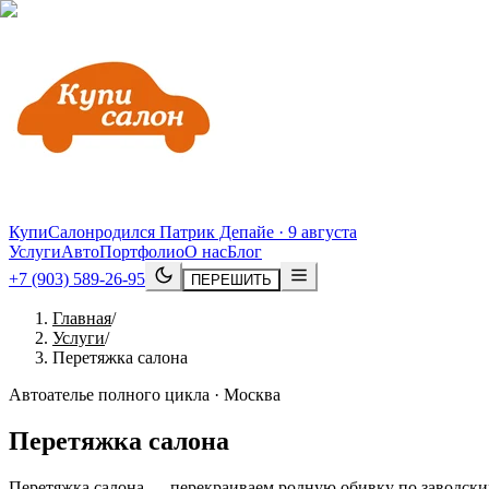
КупиСалон
родился Патрик Депайе · 9 августа
Услуги
Авто
Портфолио
О нас
Блог
+7 (903) 589-26-95
ПЕРЕШИТЬ
Главная
/
Услуги
/
Перетяжка салона
Автоателье полного цикла · Москва
Перетяжка салона
Перетяжка салона — перекраиваем родную обивку по заводским