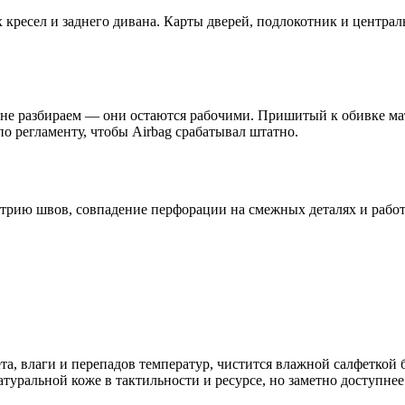
х кресел и заднего дивана. Карты дверей, подлокотник и центр
не разбираем — они остаются рабочими. Пришитый к обивке мат 
 регламенту, чтобы Airbag срабатывал штатно.
етрию швов, совпадение перфорации на смежных деталях и работ
лета, влаги и перепадов температур, чистится влажной салфетк
уральной коже в тактильности и ресурсе, но заметно доступнее.