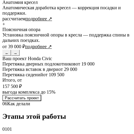
Анатомия кресел
Анатомическая доработка кресел — коррекция посадки и
поддержки.
рассчитаем
подробнее ↗
+
Поясничная опора
Установка поясничной опоры в кресла — поддержка спины в
дальних поездках.
от 39 000 ₽
подробнее ↗
←
→
Ваш проект
Honda Civic
Перетяжка дверных подлокотников
от 19 000
Перетяжка вставок в двери
от 29 000
Перетяжка сидений
от 109 500
Итого, от
157 500 ₽
выгода комплекса до 15%
Рассчитать проект
06
Как делали
Этапы этой работы
01
01