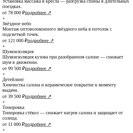
Установка массажа в кресла — разгрузка спины в длительных
поездках.
от 78 000 ₽
подробнее ↗
+
Звёздное небо
Монтаж оптоволоконного звёздного неба в потолок с
подсветкой точек.
от 121 000 ₽
подробнее ↗
+
Шумоизоляция
Шумоизоляция кузова при разобранном салоне — снижает
шум в движении.
от 99 500 ₽
подробнее ↗
+
Детейлинг
Химчистка салона и керамическое покрытие к моменту
выдачи.
от 39 500 ₽
подробнее ↗
+
Тонировка
Тонировка стёкол — снижает нагрев салона и защищает от
солнца.
от 11 000 ₽
подробнее ↗
+