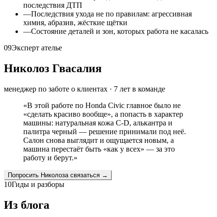
последствия ДТП
—
Последствия ухода не по правилам: агрессивная
химия, абразив, жёсткие щётки
—
Состояние деталей и зон, которых работа не касалась
09
Эксперт ателье
Николоз Гвасалия
менеджер по заботе о клиентах
·
7
лет в команде
«
В этой работе по Honda Civic главное было не
«сделать красиво вообще», а попасть в характер
машины: натуральная кожа C-D, алькантра и
палитра черный — решение принимали под неё.
Салон снова выглядит и ощущается новым, а
машина перестаёт быть «как у всех» — за это
работу и берут.
»
Попросить
Николоза
связаться →
10
Гиды и разборы
Из блога