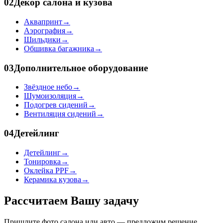
02
Декор салона и кузова
Аквапринт
→
Аэрография
→
Шильдики
→
Обшивка багажника
→
03
Дополнительное оборудование
Звёздное небо
→
Шумоизоляция
→
Подогрев сидений
→
Вентиляция сидений
→
04
Детейлинг
Детейлинг
→
Тонировка
→
Оклейка PPF
→
Керамика кузова
→
Рассчитаем Вашу задачу
Пришлите фото салона или авто — предложим решение,