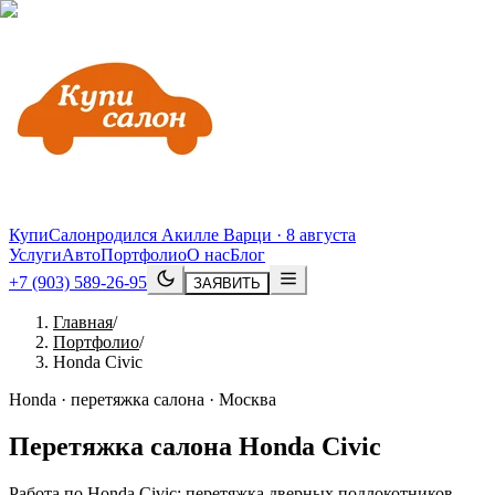
КупиСалон
родился Акилле Варци · 8 августа
Услуги
Авто
Портфолио
О нас
Блог
+7 (903) 589-26-95
ЗАЯВИТЬ
Главная
/
Портфолио
/
Honda Civic
Honda · перетяжка салона · Москва
Перетяжка салона
Honda
Civic
Работа по Honda Civic: перетяжка дверных подлокотников,