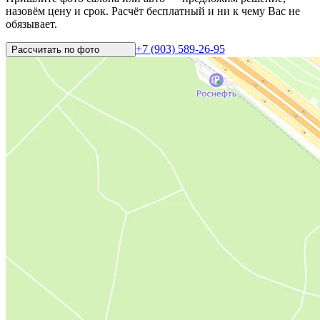
назовём цену и срок. Расчёт бесплатный и ни к чему Вас не
обязывает.
+7 (903) 589-26-95
Рассчитать по
фото