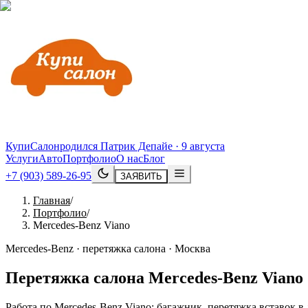
КупиСалон
родился Патрик Депайе · 9 августа
Услуги
Авто
Портфолио
О нас
Блог
+7 (903) 589-26-95
ЗАЯВИТЬ
Главная
/
Портфолио
/
Mercedes-Benz Viano
Mercedes-Benz · перетяжка салона · Москва
Перетяжка салона
Mercedes
-
Benz
Viano
Работа по Mercedes-Benz Viano: багажник, перетяжка вставок 