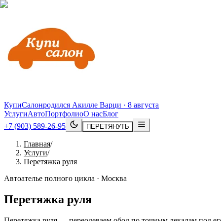
КупиСалон
родился Акилле Варци · 8 августа
Услуги
Авто
Портфолио
О нас
Блог
+7 (903) 589-26-95
ПЕРЕТЯНУТЬ
Главная
/
Услуги
/
Перетяжка руля
Автоателье полного цикла · Москва
Перетяжка руля
Перетяжка руля — переодеваем обод по точным лекалам под ег