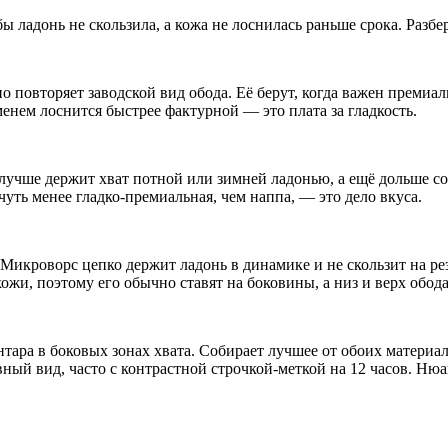
ы ладонь не скользила, а кожа не лоснилась раньше срока. Разбе
но повторяет заводской вид обода. Её берут, когда важен премиа
менем лоснится быстрее фактурной — это плата за гладкость.
учше держит хват потной или зимней ладонью, а ещё дольше соп
чуть менее гладко-премиальная, чем наппа, — это дело вкуса.
Микроворс цепко держит ладонь в динамике и не скользит на рез
 кожи, поэтому его обычно ставят на боковины, а низ и верх обод
тара в боковых зонах хвата. Собирает лучшее от обоих материало
вный вид, часто с контрастной строчкой-меткой на 12 часов. Н