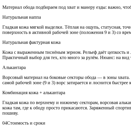
Материал обода подбираем под хват и манеру езды: важно, чтоб
Натуральная наппа
Гладкая кожа мягкой выделки. Тёплая на ощупь, статусная, точ
поверхность в активной рабочей зоне (положения 9 и 3) со вре
Натуральная фактурная кожа
Кожа с выраженным тиснёным зерном. Рельеф даёт цепкость и л
Практичный выбор для тех, кто много за рулём. Нюанс: на вид 
Алькантара
Ворсовый материал на боковые секторы обода — в зоны хвата. 
самой рабочей зоне (9 и 3) ворс затирается и лоснится быстрее
Комбинация кожа + алькантара
Гладкая кожа по верхнему и нижнему секторам, ворсовая алькан
кожа там, где к ободу просто прикасаются. Заряженный спорти
пошиву.
04
Стоимость и сроки