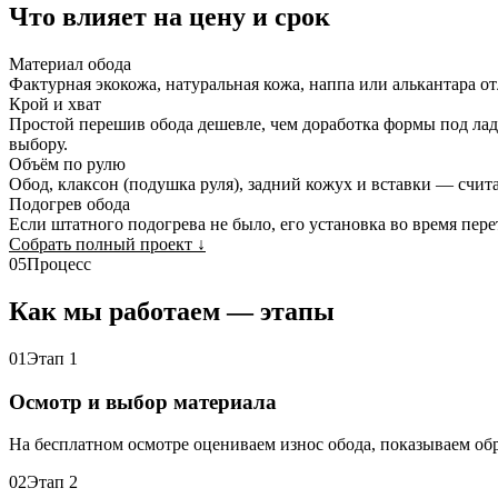
Что влияет на цену и срок
Материал обода
Фактурная экокожа, натуральная кожа, наппа или алькантара о
Крой и хват
Простой перешив обода дешевле, чем доработка формы под лад
выбору.
Объём по рулю
Обод, клаксон (подушка руля), задний кожух и вставки — счита
Подогрев обода
Если штатного подогрева не было, его установка во время пере
Собрать полный проект
↓
05
Процесс
Как мы работаем — этапы
01
Этап 1
Осмотр и выбор материала
На бесплатном осмотре оцениваем износ обода, показываем об
02
Этап 2