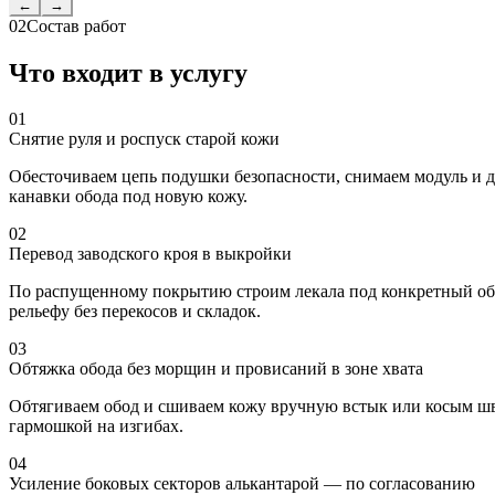
←
→
02
Состав работ
Что входит в услугу
01
Снятие руля и роспуск старой кожи
Обесточиваем цепь подушки безопасности, снимаем модуль и д
канавки обода под новую кожу.
02
Перевод заводского кроя в выкройки
По распущенному покрытию строим лекала под конкретный обод
рельефу без перекосов и складок.
03
Обтяжка обода без морщин и провисаний в зоне хвата
Обтягиваем обод и сшиваем кожу вручную встык или косым шво
гармошкой на изгибах.
04
Усиление боковых секторов алькантарой — по согласованию