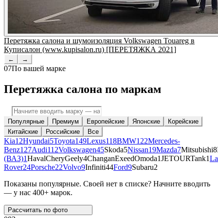
Перетяжка салона и шумоизоляция Volkswagen Touareg в
Куписалон (www.kupisalon.ru) [ПЕРЕТЯЖКА 2021]
←
→
07
По вашей марке
Перетяжка салона по маркам
Популярные
Премиум
Европейские
Японские
Корейские
Китайские
Российские
Все
Kia
12
Hyundai
5
Toyota
149
Lexus
118
BMW
122
Mercedes-
Benz
127
Audi
112
Volkswagen
45
Skoda
5
Nissan
19
Mazda
7
Mitsubishi
8
(ВАЗ)
1
Haval
Chery
Geely
4
Changan
Exeed
Omoda
1
JETOUR
Tank
1
La
Rover
24
Porsche
22
Volvo
9
Infiniti
44
Ford
9
Subaru
2
Показаны популярные. Своей нет в списке? Начните вводить
— у нас 400+ марок.
Рассчитать по
фото