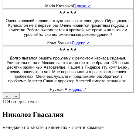
будто я только забрала после перешива. Сейчас перешивала руль
Maria Krasnova
Яндекс
↗
на Солярисе. Здесь работают профессионалы своего дела!
★★★★★
Очень хороший сервис,сотрудники знают свое дело. Обращаюсь в
Куписалон не в первый раз.Очень нравится грамотный подход и
качество.Работа выполняется в кратчайшие сроки,и на высшем
уровне!Только положительные рекомендации!!!
Илья Бушнев
Яндекс
↗
★★★★★
Долго пытался решить проблему с ремонтом каркаса сиденья.
Удивительно, но в Москве за это дело никто не брался. Обзвонил
десятки различных Автоателье. Нашел в Яндексе эту компанию ,
решил написать в чат. Мне перезвонили и я рассказал о своих
проблемах. Меня выслушали и предложили разобраться в
проблеме. Мастер Саша и директор Алексей вместе решили это
вопрос. Хочу дополнить, что я приятно удивлен был, как директор
Руслан А.
Яндекс
↗
вовлечен в работу, помогал своим сотрудникам и через 2 дня мне
позвонил, чтобы узнать результат. Купи салон - профессионалы! К
←
→
сожалению больше 5 звёзд поставить не могу :) Руслан - Мазда 6
11
Эксперт ателье
Николоз Гвасалия
менеджер по заботе о клиентах
·
7
лет в команде