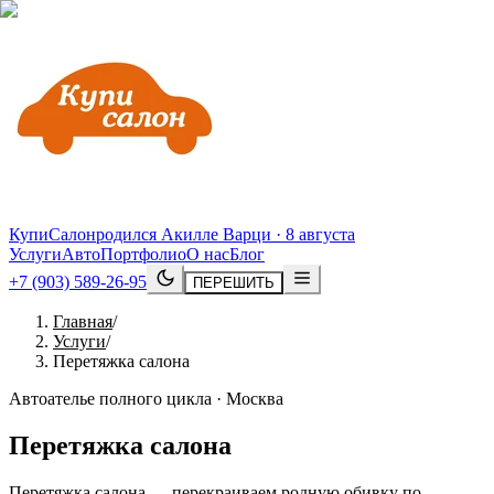
КупиСалон
родился Акилле Варци · 8 августа
Услуги
Авто
Портфолио
О нас
Блог
+7 (903) 589-26-95
ПЕРЕШИТЬ
Главная
/
Услуги
/
Перетяжка салона
Автоателье полного цикла · Москва
Перетяжка салона
Перетяжка салона — перекраиваем родную обивку по