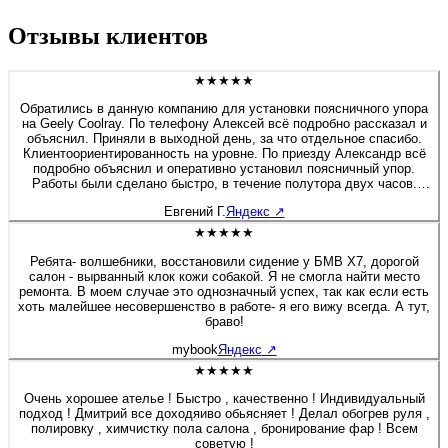
Отзывы клиентов
★★★★★
Обратились в данную компанию для установки поясничного упора
на Geely Coolray. По телефону Алексей всё подробно рассказал и
объяснил. Приняли в выходной день, за что отдельное спасибо.
Клиентоориентированность на уровне. По приезду Александр всё
подробно объяснил и оперативно установил поясничный упор.
Работы были сделано быстро, в течение полутора двух часов.
Если будет нужно сделать какие-либо работы связанные с
Евгений Г.
Яндекс
↗
перешивом и модернизацией салона, детейлингом, то обязательно
обращусь в данную компанию. Алексей спасибо Вам и
★★★★★
процветания компании.
Ребята- волшебники, восстановили сидение у БМВ Х7, дорогой
салон - вырванный клок кожи собакой. Я не смогла найти место
ремонта. В моем случае это однозначный успех, так как если есть
хоть малейшее несовершенство в работе- я его вижу всегда. А тут,
браво!
mybook
Яндекс
↗
★★★★★
Очень хорошее ателье ! Быстро , качественно ! Индивидуальный
подход ! Дмитрий все доходяиво обьясняет ! Делал обогрев руля ,
полировку , химчистку пола салона , бронирование фар ! Всем
советую !