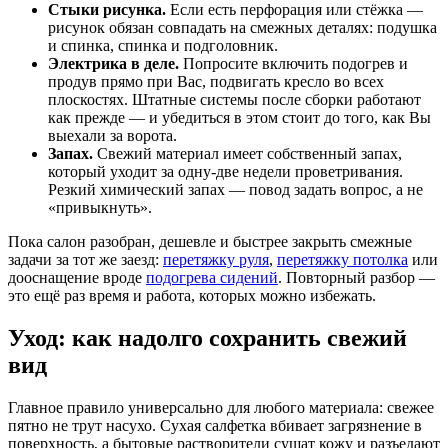
Стыки рисунка.
Если есть перфорация или стёжка —
рисунок обязан совпадать на смежных деталях: подушка
и спинка, спинка и подголовник.
Электрика в деле.
Попросите включить подогрев и
продув прямо при Вас, подвигать кресло во всех
плоскостях. Штатные системы после сборки работают
как прежде — и убедиться в этом стоит до того, как Вы
выехали за ворота.
Запах.
Свежий материал имеет собственный запах,
который уходит за одну-две недели проветривания.
Резкий химический запах — повод задать вопрос, а не
«привыкнуть».
Пока салон разобран, дешевле и быстрее закрыть смежные
задачи за тот же заезд:
перетяжку руля
,
перетяжку потолка
или
дооснащение вроде
подогрева сидений
. Повторный разбор —
это ещё раз время и работа, которых можно избежать.
Уход: как надолго сохранить свежий
вид
Главное правило универсально для любого материала: свежее
пятно не трут насухо. Сухая салфетка вбивает загрязнение в
поверхность, а бытовые растворители сушат кожу и разъедают