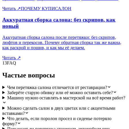
Читать
↗
ПОЧЕМУ КУПИСАЛОН
Аккуратная сборка салона: без скрипов, как
новый
Аккуратная сборка салона после перетяжки: без скрипов,
люфтов и перекосов. Почему обратная сборка так же важна,
как раскрой и пошив, и как мы её делаем.
Читать
↗
13
FAQ
Частые вопросы
Чем перетяжка салона отличается от реставрации?
Заберёте старую обивку или её можно оставить себе?
Машину нужно оставлять в мастерской на всё время работ?
Можно сделать салон в двух цветах или с акцентными
вставками?
Что делать, если поролон просел и сиденье потеряло
форму?
Повышает ли перетяжка стоимость автомобиля при