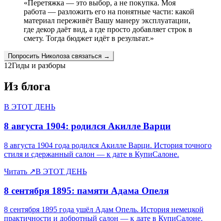
«
Перетяжка — это выбор, а не покупка. Моя
работа — разложить его на понятные части: какой
материал переживёт Вашу манеру эксплуатации,
где декор даёт вид, а где просто добавляет строк в
смету. Тогда бюджет идёт в результат.
»
Попросить
Николоза
связаться →
12
Гиды и разборы
Из блога
В ЭТОТ ДЕНЬ
8 августа 1904: родился Акилле Варци
8 августа 1904 года родился Акилле Варци. История точного
стиля и сдержанный салон — к дате в КупиСалоне.
Читать
↗
В ЭТОТ ДЕНЬ
8 сентября 1895: памяти Адама Опеля
8 сентября 1895 года ушёл Адам Опель. История немецкой
практичности и добротный салон — к дате в КупиСалоне.