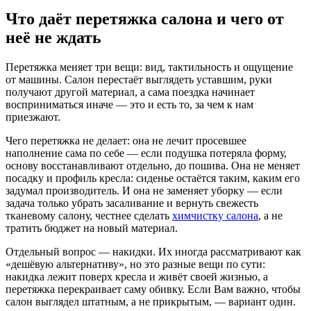
Что даёт перетяжка салона и чего от
неё не ждать
Перетяжка меняет три вещи: вид, тактильность и ощущение
от машины. Салон перестаёт выглядеть уставшим, руки
получают другой материал, а сама поездка начинает
восприниматься иначе — это и есть то, за чем к нам
приезжают.
Чего перетяжка не делает: она не лечит просевшее
наполнение сама по себе — если подушка потеряла форму,
основу восстанавливают отдельно, до пошива. Она не меняет
посадку и профиль кресла: сиденье остаётся таким, каким его
задумал производитель. И она не заменяет уборку — если
задача только убрать засаливание и вернуть свежесть
тканевому салону, честнее сделать
химчистку салона
, а не
тратить бюджет на новый материал.
Отдельный вопрос — накидки. Их иногда рассматривают как
«дешёвую альтернативу», но это разные вещи по сути:
накидка лежит поверх кресла и живёт своей жизнью, а
перетяжка перекраивает саму обивку. Если Вам важно, чтобы
салон выглядел штатным, а не прикрытым, — вариант один.