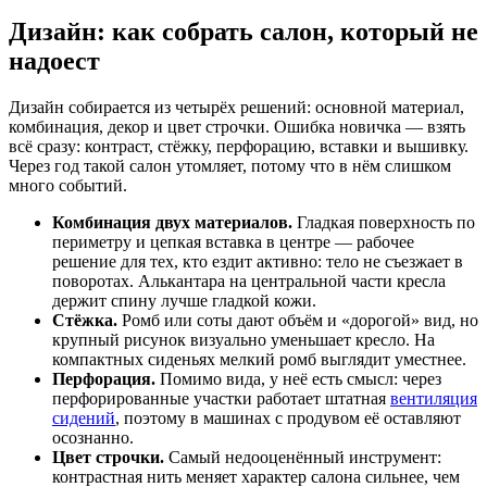
Дизайн: как собрать салон, который не
надоест
Дизайн собирается из четырёх решений: основной материал,
комбинация, декор и цвет строчки. Ошибка новичка — взять
всё сразу: контраст, стёжку, перфорацию, вставки и вышивку.
Через год такой салон утомляет, потому что в нём слишком
много событий.
Комбинация двух материалов.
Гладкая поверхность по
периметру и цепкая вставка в центре — рабочее
решение для тех, кто ездит активно: тело не съезжает в
поворотах. Алькантара на центральной части кресла
держит спину лучше гладкой кожи.
Стёжка.
Ромб или соты дают объём и «дорогой» вид, но
крупный рисунок визуально уменьшает кресло. На
компактных сиденьях мелкий ромб выглядит уместнее.
Перфорация.
Помимо вида, у неё есть смысл: через
перфорированные участки работает штатная
вентиляция
сидений
, поэтому в машинах с продувом её оставляют
осознанно.
Цвет строчки.
Самый недооценённый инструмент:
контрастная нить меняет характер салона сильнее, чем