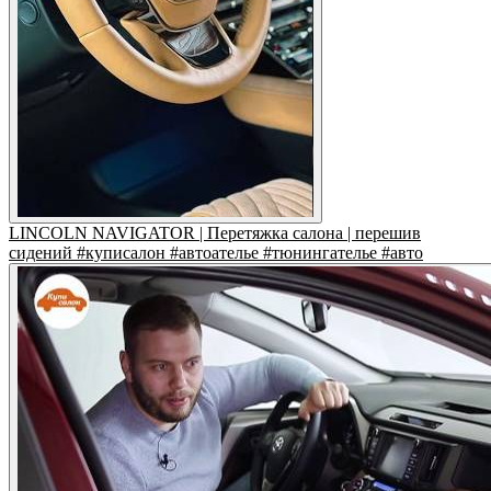
LINCOLN NAVIGATOR | Перетяжка салона | перешив
сидений #куписалон #автоателье #тюнингателье #авто