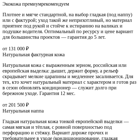
Экокожа премиум
рекомендуем
Плотнее и мягче стандартной, на выбор гладкая (под наппу)
или с фактурой; уход такой же неприхотливый, но материал
приятнее под рукой и стойче к истиранию на валиках и
подушке водителя. Оптимальный по ресурсу и цене вариант
для большинства проектов — гарантия до 5 лет.
от 131 000 ₽
Натуральная фактурная кожа
Натуральная кожа с выраженным зерном, российская или
европейская выделка: дышит, держит форму, а рельеф
скрадывает мелкие царапины и медленнее засаливается. Для
тех, кто хочет натуральный материал с характером и готов раз
в сезон обновлять кондиционер — служит долго при
бережном уходе. Гарантия 12 мес.
от 201 500 ₽
Натуральная наппа
Гладкая натуральная кожа тонкой европейской выделки —
самая мягкая и тёплая, с ровной поверхностью под
перфорацию и стёжку. Вариант дороже прочих и
требовательнее в уходе (кондиционирование, гладкая