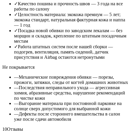
✓
Качество пошива и прочность швов — 3 года на все
работы по салону
✓
Целостность материала: экокожа премиум — 5 лет;
экокожа стандарт, натуральная фактурная кожа и наппа
— 1 год
✓
Посадка новой обивки по заводским лекалам — без
морщин и складок, крепление по штатным посадочным
местам
✓
Работа штатных систем после нашей сборки —
подогрев, вентиляция, память сидений, датчик
присутствия и Airbag остаются нетронутыми
Не покрывается
—
Механические повреждения обивки — порезы,
прожоги, затяжки, следы от когтей домашних животных
—
Последствия неправильного ухода — агрессивная
химия, абразивные средства, нарушение рекомендаций
по чистке кожи
—
Выгорание материала при постоянной парковке на
солнце сверх допустимого для выбранной кожи
—
Дефекты после стороннего вмешательства в салон
уже после сдачи автомобиля
10
Отзывы