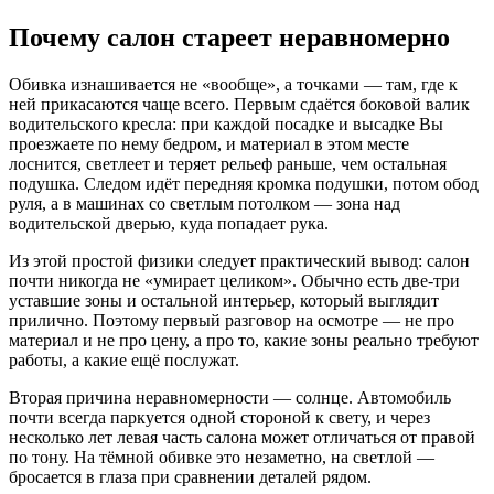
Почему салон стареет неравномерно
Обивка изнашивается не «вообще», а точками — там, где к
ней прикасаются чаще всего. Первым сдаётся боковой валик
водительского кресла: при каждой посадке и высадке Вы
проезжаете по нему бедром, и материал в этом месте
лоснится, светлеет и теряет рельеф раньше, чем остальная
подушка. Следом идёт передняя кромка подушки, потом обод
руля, а в машинах со светлым потолком — зона над
водительской дверью, куда попадает рука.
Из этой простой физики следует практический вывод: салон
почти никогда не «умирает целиком». Обычно есть две-три
уставшие зоны и остальной интерьер, который выглядит
прилично. Поэтому первый разговор на осмотре — не про
материал и не про цену, а про то, какие зоны реально требуют
работы, а какие ещё послужат.
Вторая причина неравномерности — солнце. Автомобиль
почти всегда паркуется одной стороной к свету, и через
несколько лет левая часть салона может отличаться от правой
по тону. На тёмной обивке это незаметно, на светлой —
бросается в глаза при сравнении деталей рядом.