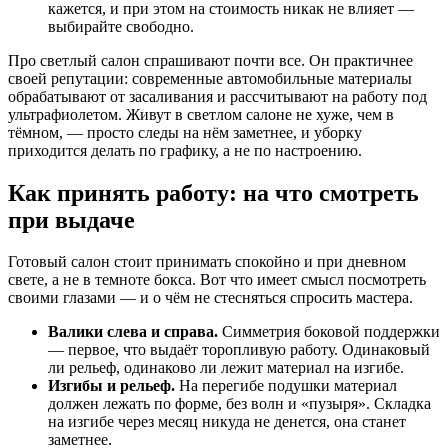
кажется, и при этом на стоимость никак не влияет —
выбирайте свободно.
Про светлый салон спрашивают почти все. Он практичнее
своей репутации: современные автомобильные материалы
обрабатывают от засаливания и рассчитывают на работу под
ультрафиолетом. Живут в светлом салоне не хуже, чем в
тёмном, — просто следы на нём заметнее, и уборку
приходится делать по графику, а не по настроению.
Как принять работу: на что смотреть
при выдаче
Готовый салон стоит принимать спокойно и при дневном
свете, а не в темноте бокса. Вот что имеет смысл посмотреть
своими глазами — и о чём не стесняться спросить мастера.
Валики слева и справа.
Симметрия боковой поддержки
— первое, что выдаёт торопливую работу. Одинаковый
ли рельеф, одинаково ли лежит материал на изгибе.
Изгибы и рельеф.
На перегибе подушки материал
должен лежать по форме, без волн и «пузыря». Складка
на изгибе через месяц никуда не денется, она станет
заметнее.