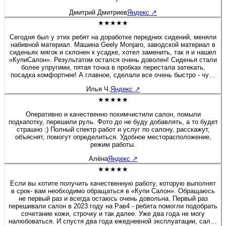
Дмитрий Дмитриев
Яндекс
↗
★★★★★
Сегодня был у этих ребят на доработке передних сидений, меняли
набивной материал. Машина Geely Monjaro, заводской материал в
сиденьях мягок и склонен к усадке, хотел заменить, так я и нашел
«КупиСалон». Результатом остался очень доволен! Сиденья стали
более упругими, пятая точка в пробках перестала затекать,
посадка комфортнее! А главное, сделали все очень быстро - чуть
больше полутора часов и я уже ехал домой. Бонусом была
Илья Ч.
Яндекс
↗
короткая экскурсия по производственным цехам. Действительно
люди «болеют» своим делом, а это редкость! Очень приятная
★★★★★
редкость! Рекомендую 100%! Желаю этой Компании не
останавливаться на достигнутом, професстонального и
Оперативно и качественно похимчистили салон, помыли
технологического роста! Молодцы! 👍
подкапотку, перешили руль. Фото до не буду добавлять, а то будет
страшно :) Полный спектр работ и услуг по салону, расскажут,
объяснят, помогут определиться. Удобное месторасположение,
режим работы.
Алёна
Яндекс
↗
★★★★★
Если вы хотите получить качественную работу, которую выполнят
в срок- вам необходимо обращаться в «Купи Салон». Обращаюсь
не первый раз и всегда остаюсь очень довольна. Первый раз
перешивали салон в 2023 году на Рав4 - ребята помогли подобрать
сочетание кожи, строчку и так далее. Уже два года не могу
налюбоваться. И спустя два года ежедневной эксплуатации, салон