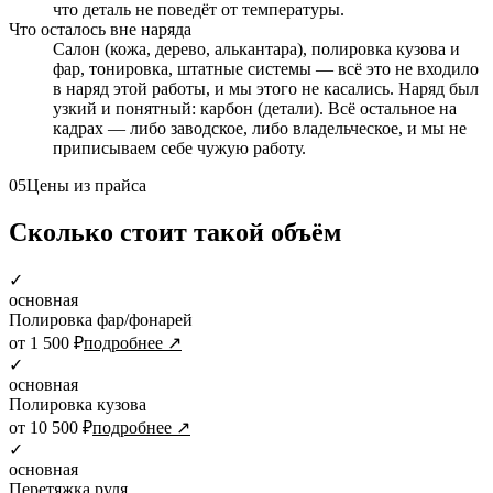
что деталь не поведёт от температуры.
Что осталось вне наряда
Салон (кожа, дерево, алькантара), полировка кузова и
фар, тонировка, штатные системы — всё это не входило
в наряд этой работы, и мы этого не касались. Наряд был
узкий и понятный: карбон (детали). Всё остальное на
кадрах — либо заводское, либо владельческое, и мы не
приписываем себе чужую работу.
05
Цены из прайса
Сколько стоит такой объём
✓
основная
Полировка фар/фонарей
от 1 500 ₽
подробнее ↗
✓
основная
Полировка кузова
от 10 500 ₽
подробнее ↗
✓
основная
Перетяжка руля