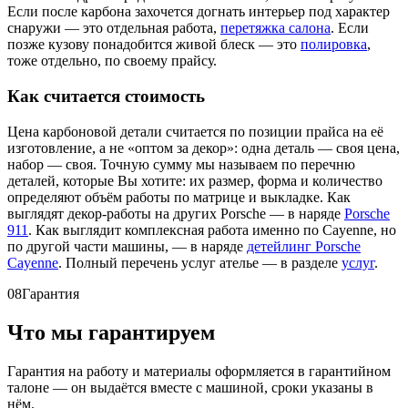
Если после карбона захочется догнать интерьер под характер
снаружи — это отдельная работа,
перетяжка салона
. Если
позже кузову понадобится живой блеск — это
полировка
,
тоже отдельно, по своему прайсу.
Как считается стоимость
Цена карбоновой детали считается по позиции прайса на её
изготовление, а не «оптом за декор»: одна деталь — своя цена,
набор — своя. Точную сумму мы называем по перечню
деталей, которые Вы хотите: их размер, форма и количество
определяют объём работы по матрице и выкладке. Как
выглядят декор-работы на других Porsche — в наряде
Porsche
911
. Как выглядит комплексная работа именно по Cayenne, но
по другой части машины, — в наряде
детейлинг Porsche
Cayenne
. Полный перечень услуг ателье — в разделе
услуг
.
08
Гарантия
Что мы гарантируем
Гарантия на работу и материалы оформляется в гарантийном
талоне — он выдаётся вместе с машиной, сроки указаны в
нём.