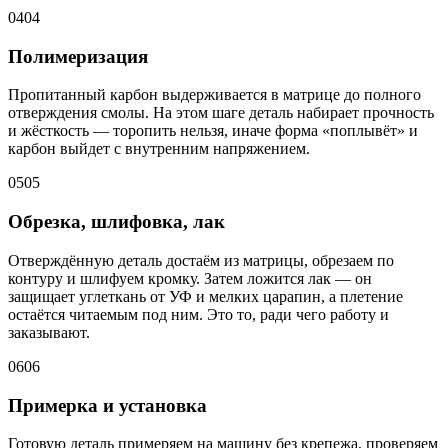
04
04
Полимеризация
Пропитанный карбон выдерживается в матрице до полного
отверждения смолы. На этом шаге деталь набирает прочность
и жёсткость — торопить нельзя, иначе форма «поплывёт» и
карбон выйдет с внутренним напряжением.
05
05
Обрезка, шлифовка, лак
Отверждённую деталь достаём из матрицы, обрезаем по
контуру и шлифуем кромку. Затем ложится лак — он
защищает углеткань от УФ и мелких царапин, а плетение
остаётся читаемым под ним. Это то, ради чего работу и
заказывают.
06
06
Примерка и установка
Готовую деталь примеряем на машину без крепежа, проверяем