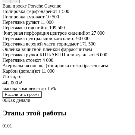
←
→
Ваш проект
Porsche Cayenne
Полировка фар/фонарей
от 1 500
Полировка кузова
от 10 500
Перетяжка руля
от 11 000
Перетяжка сидений
от 109 500
Фигурная перфорация центров сидений
от 27 000
Перетяжка центральной консоли
от 90 000
Перетяжка верхней части торпеды
от 171 500
Оклейка защитной пленкой фар
рассчитаем
Перетяжка ручки КПП/АКПП или кулисы
от 6 000
Перетяжка стоек
от 4 000
Атермальная пленка (тонировка стекол)
рассчитаем
Карбон (детали)
от 11 000
Итого, от
442 000 ₽
выгода комплекса до 15%
Рассчитать проект
06
Как делали
Этапы этой работы
01
01