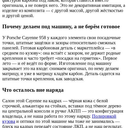
фактурой карбона под лаком, которая ставится вместо
оригинала, а не поверх него. Это не декоративная имитация, а
изделие из композита — с другой массой, другой жёсткостью
и другой ценой.
Почему делаем под машину, а не берём готовое
У Porsche Cayenne 958 у каждого элемента свои посадочные
точки, штатные защёлки и зазоры относительно смежных
панелей. Готовая карбоновая деталь с маркетплейса — «в
среднем по кузову»: она встаёт с зазором, не держит родные
крепления и часто требует «посадки на герметик». Первое
лето — и её ведёт по форме. Изготовление под машину
закрывает это на входе: снимаем оригинал, по нему делаем
матрицу, и уже в матрицу кладём карбон. Деталь садится на
штатные точки крепления, как заводская.
Что осталось вне наряда
Салон этой Cayenne на кадрах — чёрная кожа с белой
строчкой, алькантара на стойках, вставки под тёмное дерево
на центральной консоли и ручке АКПП — это конфигурация
владельца, а не наша работа по этому наряду.
Полировкой
кузова
и оптики по этой машине мы тоже не занимались —
блеск на кадрах передаёт состояние ЛКП, а не наш результат.