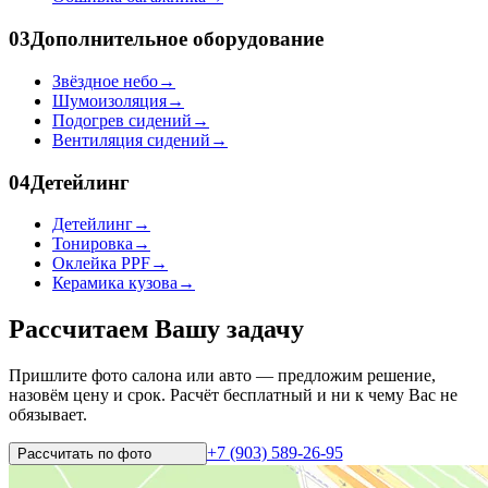
03
Дополнительное оборудование
Звёздное небо
→
Шумоизоляция
→
Подогрев сидений
→
Вентиляция сидений
→
04
Детейлинг
Детейлинг
→
Тонировка
→
Оклейка PPF
→
Керамика кузова
→
Рассчитаем Вашу задачу
Пришлите фото салона или авто — предложим решение,
назовём цену и срок. Расчёт бесплатный и ни к чему Вас не
обязывает.
+7 (903) 589-26-95
Рассчитать по
фото