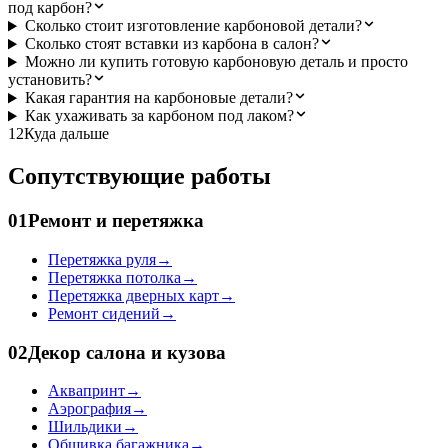
под карбон?
Сколько стоит изготовление карбоновой детали?
Сколько стоят вставки из карбона в салон?
Можно ли купить готовую карбоновую деталь и просто
установить?
Какая гарантия на карбоновые детали?
Как ухаживать за карбоном под лаком?
12
Куда дальше
Сопутствующие работы
01
Ремонт и перетяжка
Перетяжка руля
→
Перетяжка потолка
→
Перетяжка дверных карт
→
Ремонт сидений
→
02
Декор салона и кузова
Аквапринт
→
Аэрография
→
Шильдики
→
Обшивка багажника
→