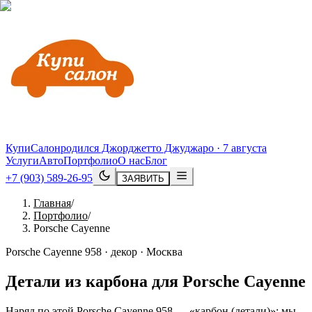
КупиСалон
родился Джорджетто Джуджаро · 7 августа
Услуги
Авто
Портфолио
О нас
Блог
+7 (903) 589-26-95
ЗАЯВИТЬ
Главная
/
Портфолио
/
Porsche Cayenne
Porsche Cayenne 958 · декор · Москва
Детали из карбона для
Porsche
Cayenne
Наряд по этой Porsche Cayenne 958 — «карбон (детали)»: мы