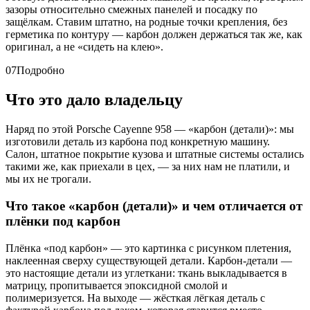
зазоры относительно смежных панелей и посадку по
защёлкам. Ставим штатно, на родные точки крепления, без
герметика по контуру — карбон должен держаться так же, как
оригинал, а не «сидеть на клею».
07
Подробно
Что это дало владельцу
Наряд по этой Porsche Cayenne 958 — «карбон (детали)»: мы
изготовили деталь из карбона под конкретную машину.
Салон, штатное покрытие кузова и штатные системы остались
такими же, как приехали в цех, — за них нам не платили, и
мы их не трогали.
Что такое «карбон (детали)» и чем отличается от
плёнки под карбон
Плёнка «под карбон» — это картинка с рисунком плетения,
наклеенная сверху существующей детали. Карбон-детали —
это настоящие детали из углеткани: ткань выкладывается в
матрицу, пропитывается эпоксидной смолой и
полимеризуется. На выходе — жёсткая лёгкая деталь с