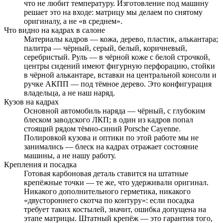
что не любит температуру. Изготовление под машину
решает это на входе: матрицу мы делаем по снятому
оригиналу, а не «в среднем».
Что видно на кадрах в салоне
Материалы кадров — кожа, дерево, пластик, алькантара;
палитра — чёрный, серый, белый, коричневый,
серебристый. Руль — в чёрной коже с белой строчкой,
центры сидений имеют фигурную перфорацию, стойки
в чёрной алькантаре, вставки на центральной консоли и
ручке АКПП — под тёмное дерево. Это конфигурация
владельца, а не наш наряд.
Кузов на кадрах
Основной автомобиль наряда — чёрный, с глубоким
блеском заводского ЛКП; в один из кадров попал
стоящий рядом тёмно-синий Porsche Cayenne.
Полировкой кузова и оптики по этой работе мы не
занимались — блеск на кадрах отражает состояние
машины, а не нашу работу.
Крепления и посадка
Готовая карбоновая деталь ставится на штатные
крепёжные точки — те же, что удерживали оригинал.
Никакого дополнительного герметика, никакого
«двустороннего скотча по контуру»: если посадка
требует таких костылей, значит, ошибка допущена на
этапе матрицы. Штатный крепёж — это гарантия того,