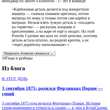
менеджер по заботе о клиентах
·
17
лет в команде
«
Карбоновая деталь делается под конкретную
машину — сначала снимаем оригинал, потом
матрица по нему, и только потом сам карбон в
матрице. Нельзя взять чужую деталь и «посадить
на герметик» — рискуешь зазорами и
креплениями, а на жаре её ещё и уводит. На этой
Porsche Cayenne мы шли по этой цепочке, поэтому
деталь встала штатно, на родной крепёж, а не
«через доработку напильником».
»
Попросить
Алексея
связаться →
10
Гиды и разборы
Из блога
В ЭТОТ ДЕНЬ
3 сентября 1875: родился Фердинанд Порше —
гений
3 сентября 1875 года родился Фердинанд Порше. История
гения инженерии и точность в салоне — к дате в КупиСалоне.