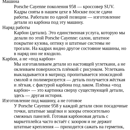
Машина
Porsche Cayenne поколения 958 — кроссовер SUV.
Кадры сняты в нашем цехе в Москве после сдачи
работы. Работали по одной позиции — изготовление
детали из карбона под эту машину.
Наряд работы
Карбон (детали). Это единственная услуга, которую мы
делали по этой Porsche Cayenne: салон, штатное
покрытие кузова, оптику и штатные системы не
трогали. На кадрах видно другое состояние машины, но
в наряд оно не входило.
Карбон, а не «под карбон»
Мы изготавливаем детали из настоящей углеткани, а не
оклеиваем поверхность плёнкой с рисунком. Углеткань
выкладывается в матрицу, пропитывается эпоксидной
смолой и полимеризуется — деталь получается жёсткая
и лёгкая, с фактурой карбона под лаком. Плёнка «под
карбон» — это картинка сверху существующей детали,
здесь — другая история.
Изготовление под машину, а не готовое
У Porsche Cayenne 958 у каждой детали свои посадочные
точки, штатные защёлки и зазоры относительно
смежных панелей. Готовая карбоновая деталь с
маркетплейса часто встаёт с зазором и не держит
штатные крепления — приходится сажать на герметик,