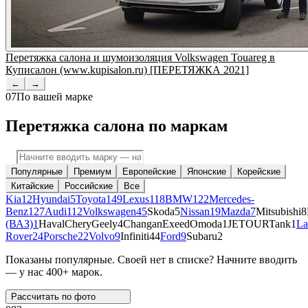
Перетяжка салона и шумоизоляция Volkswagen Touareg в
Куписалон (www.kupisalon.ru) [ПЕРЕТЯЖКА 2021]
←
→
07
По вашей марке
Перетяжка салона по маркам
Популярные
Премиум
Европейские
Японские
Корейские
Китайские
Российские
Все
Kia
12
Hyundai
5
Toyota
149
Lexus
118
BMW
122
Mercedes-
Benz
127
Audi
112
Volkswagen
45
Skoda
5
Nissan
19
Mazda
7
Mitsubishi
8
(ВАЗ)
1
Haval
Chery
Geely
4
Changan
Exeed
Omoda
1
JETOUR
Tank
1
La
Rover
24
Porsche
22
Volvo
9
Infiniti
44
Ford
9
Subaru
2
Показаны популярные. Своей нет в списке? Начните вводить
— у нас 400+ марок.
Рассчитать по
фото