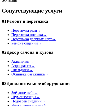
08
Заодно
Сопутствующие услуги
01
Ремонт и перетяжка
Перетяжка руля
→
Перетяжка потолка
→
Перетяжка дверных карт
→
Ремонт сидений
→
02
Декор салона и кузова
Аквапринт
→
Аэрография
→
Шильдики
→
Обшивка багажника
→
03
Дополнительное оборудование
Звёздное небо
→
Шумоизоляция
→
Подогрев сидений
→
Вентиляция сидений
→