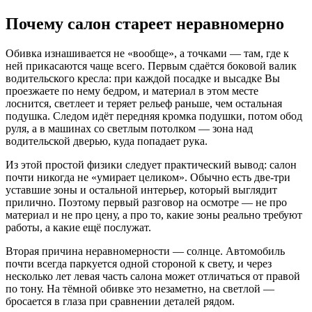
Почему салон стареет неравномерно
Обивка изнашивается не «вообще», а точками — там, где к
ней прикасаются чаще всего. Первым сдаётся боковой валик
водительского кресла: при каждой посадке и высадке Вы
проезжаете по нему бедром, и материал в этом месте
лоснится, светлеет и теряет рельеф раньше, чем остальная
подушка. Следом идёт передняя кромка подушки, потом обод
руля, а в машинах со светлым потолком — зона над
водительской дверью, куда попадает рука.
Из этой простой физики следует практический вывод: салон
почти никогда не «умирает целиком». Обычно есть две-три
уставшие зоны и остальной интерьер, который выглядит
прилично. Поэтому первый разговор на осмотре — не про
материал и не про цену, а про то, какие зоны реально требуют
работы, а какие ещё послужат.
Вторая причина неравномерности — солнце. Автомобиль
почти всегда паркуется одной стороной к свету, и через
несколько лет левая часть салона может отличаться от правой
по тону. На тёмной обивке это незаметно, на светлой —
бросается в глаза при сравнении деталей рядом.