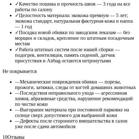
✓
Качество пошива и прочность швов — 3 года на все
работы по салону
✓
Целостность материала: экокожа премиум — 5 лет;
экокожа стандарт, натуральная фактурная кожа и наппа
— 1 год
✓
Посадка новой обивки по заводским лекалам — без
морщин и складок, крепление по штатным посадочным
местам
✓
Работа штатных систем после нашей сборки —
подогрев, вентиляция, память сидений, датчик
присутствия и Airbag остаются нетронутыми
Не покрывается
—
Механические повреждения обивки — порезы,
прожоги, затяжки, следы от когтей домашних животных
—
Последствия неправильного ухода — агрессивная
химия, абразивные средства, нарушение рекомендаций
по чистке кожи
—
Выгорание материала при постоянной парковке на
солнце сверх допустимого для выбранной кожи
—
Дефекты после стороннего вмешательства в салон
уже после сдачи автомобиля
10
Отзывы