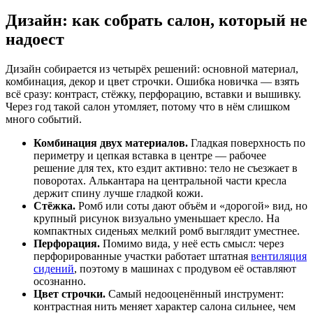
Дизайн: как собрать салон, который не
надоест
Дизайн собирается из четырёх решений: основной материал,
комбинация, декор и цвет строчки. Ошибка новичка — взять
всё сразу: контраст, стёжку, перфорацию, вставки и вышивку.
Через год такой салон утомляет, потому что в нём слишком
много событий.
Комбинация двух материалов.
Гладкая поверхность по
периметру и цепкая вставка в центре — рабочее
решение для тех, кто ездит активно: тело не съезжает в
поворотах. Алькантара на центральной части кресла
держит спину лучше гладкой кожи.
Стёжка.
Ромб или соты дают объём и «дорогой» вид, но
крупный рисунок визуально уменьшает кресло. На
компактных сиденьях мелкий ромб выглядит уместнее.
Перфорация.
Помимо вида, у неё есть смысл: через
перфорированные участки работает штатная
вентиляция
сидений
, поэтому в машинах с продувом её оставляют
осознанно.
Цвет строчки.
Самый недооценённый инструмент:
контрастная нить меняет характер салона сильнее, чем