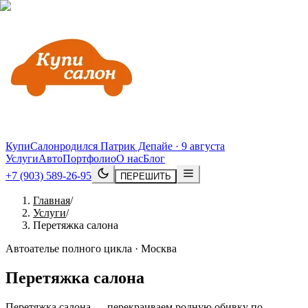
КупиСалон
родился Патрик Депайе · 9 августа
Услуги
Авто
Портфолио
О нас
Блог
+7 (903) 589-26-95
ПЕРЕШИТЬ
Главная
/
Услуги
/
Перетяжка салона
Автоателье полного цикла · Москва
Перетяжка салона
Перетяжка салона — перекраиваем родную обивку по