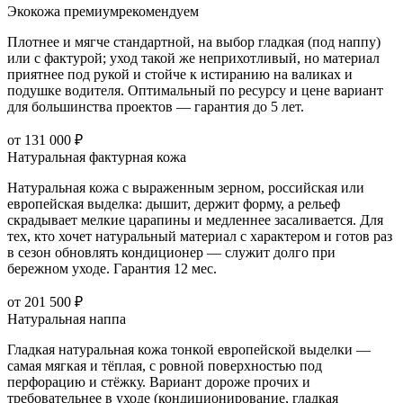
Экокожа премиум
рекомендуем
Плотнее и мягче стандартной, на выбор гладкая (под наппу)
или с фактурой; уход такой же неприхотливый, но материал
приятнее под рукой и стойче к истиранию на валиках и
подушке водителя. Оптимальный по ресурсу и цене вариант
для большинства проектов — гарантия до 5 лет.
от 131 000 ₽
Натуральная фактурная кожа
Натуральная кожа с выраженным зерном, российская или
европейская выделка: дышит, держит форму, а рельеф
скрадывает мелкие царапины и медленнее засаливается. Для
тех, кто хочет натуральный материал с характером и готов раз
в сезон обновлять кондиционер — служит долго при
бережном уходе. Гарантия 12 мес.
от 201 500 ₽
Натуральная наппа
Гладкая натуральная кожа тонкой европейской выделки —
самая мягкая и тёплая, с ровной поверхностью под
перфорацию и стёжку. Вариант дороже прочих и
требовательнее в уходе (кондиционирование, гладкая