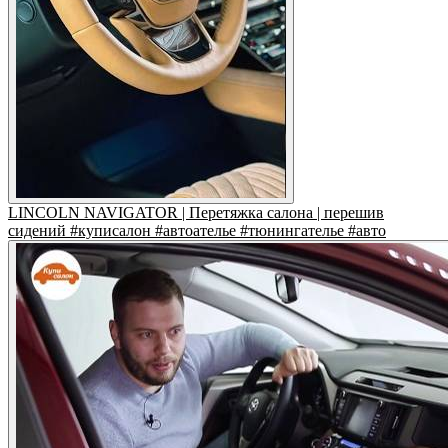
LINCOLN NAVIGATOR | Перетяжка салона | перешив
сидений #куписалон #автоателье #тюнингателье #авто