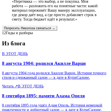
«
Перетяжка — это выбор, а не покупка. Моя
работа — разложить его на понятные части: какой
материал переживёт Вашу манеру эксплуатации,
где декор даёт вид, а где просто добавляет строк в
смету. Тогда бюджет идёт в результат.
»
Попросить
Николоза
связаться →
12
Гиды и разборы
Из блога
В ЭТОТ ДЕНЬ
8 августа 1904: родился Акилле Варци
8 августа 1904 года родился Акилле Варци. История точного
стиля и сдержанный салон — к дате в КупиСалоне.
Читать
↗
В ЭТОТ ДЕНЬ
8 сентября 1895: памяти Адама Опеля
8 сентября 1895 года ушёл Адам Опель. История немецкой
практичности и добротный салон — к дате в КупиСалоне.