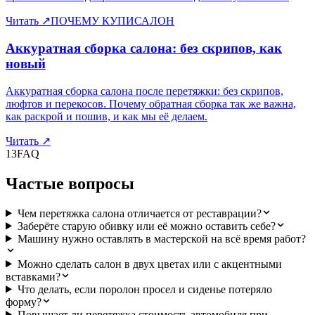
Читать
↗
ПОЧЕМУ КУПИСАЛОН
Аккуратная сборка салона: без скрипов, как
новый
Аккуратная сборка салона после перетяжки: без скрипов,
люфтов и перекосов. Почему обратная сборка так же важна,
как раскрой и пошив, и как мы её делаем.
Читать
↗
13
FAQ
Частые вопросы
Чем перетяжка салона отличается от реставрации?
Заберёте старую обивку или её можно оставить себе?
Машину нужно оставлять в мастерской на всё время работ?
Можно сделать салон в двух цветах или с акцентными
вставками?
Что делать, если поролон просел и сиденье потеряло
форму?
Повышает ли перетяжка стоимость автомобиля при