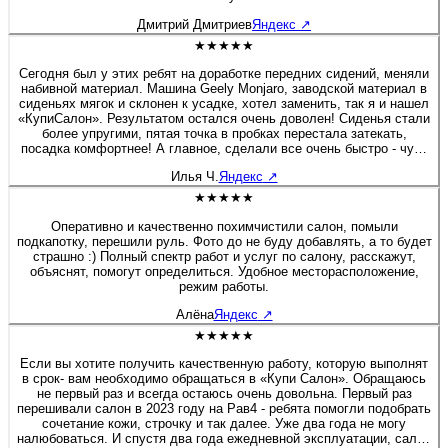
Дмитрий Дмитриев
Яндекс
↗
★★★★★
Сегодня был у этих ребят на доработке передних сидений, меняли
набивной материал. Машина Geely Monjaro, заводской материал в
сиденьях мягок и склонен к усадке, хотел заменить, так я и нашел
«КупиСалон». Результатом остался очень доволен! Сиденья стали
более упругими, пятая точка в пробках перестала затекать,
посадка комфортнее! А главное, сделали все очень быстро - чуть
больше полутора часов и я уже ехал домой. Бонусом была
Илья Ч.
Яндекс
↗
короткая экскурсия по производственным цехам. Действительно
люди «болеют» своим делом, а это редкость! Очень приятная
★★★★★
редкость! Рекомендую 100%! Желаю этой Компании не
останавливаться на достигнутом, професстонального и
Оперативно и качественно похимчистили салон, помыли
технологического роста! Молодцы! 👍
подкапотку, перешили руль. Фото до не буду добавлять, а то будет
страшно :) Полный спектр работ и услуг по салону, расскажут,
объяснят, помогут определиться. Удобное месторасположение,
режим работы.
Алёна
Яндекс
↗
★★★★★
Если вы хотите получить качественную работу, которую выполнят
в срок- вам необходимо обращаться в «Купи Салон». Обращаюсь
не первый раз и всегда остаюсь очень довольна. Первый раз
перешивали салон в 2023 году на Рав4 - ребята помогли подобрать
сочетание кожи, строчку и так далее. Уже два года не могу
налюбоваться. И спустя два года ежедневной эксплуатации, салон