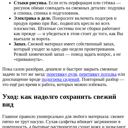
Стыки рисунка.
Если есть перфорация или стёжка —
рисунок обязан совпадать на смежных деталях: подушка
и спинка, спинка и подголовник.
Электрика в деле.
Попросите включить подогрев и
продув прямо при Вас, подвигать кресло во всех
плоскостях. Штатные системы после сборки работают
как прежде — и убедиться в этом стоит до того, как Вы
выехали за ворота.
Запах.
Свежий материал имеет собственный запах,
который уходит за одну-две недели проветривания.
Резкий химический запах — повод задать вопрос, а не
«привыкнуть».
Пока салон разобран, дешевле и быстрее закрыть смежные
задачи за тот же заезд:
перетяжку руля
,
перетяжку потолка
или
дооснащение вроде
подогрева сидений
. Повторный разбор —
это ещё раз время и работа, которых можно избежать.
Уход: как надолго сохранить свежий
вид
Главное правило универсально для любого материала: свежее
пятно не трут насухо. Сухая салфетка вбивает загрязнение в
поверхность, а бытовые растворители сушат кожу и разъедают