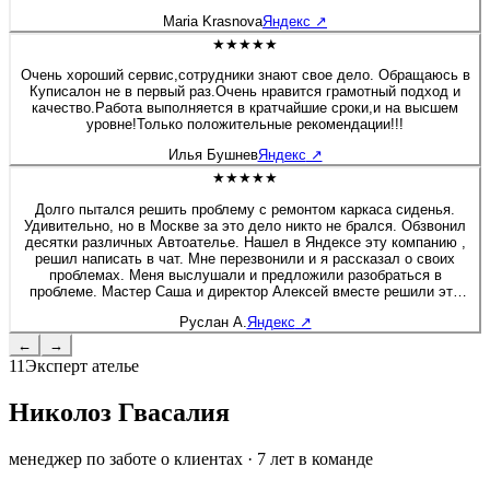
будто я только забрала после перешива. Сейчас перешивала руль
Maria Krasnova
Яндекс
↗
на Солярисе. Здесь работают профессионалы своего дела!
★★★★★
Очень хороший сервис,сотрудники знают свое дело. Обращаюсь в
Куписалон не в первый раз.Очень нравится грамотный подход и
качество.Работа выполняется в кратчайшие сроки,и на высшем
уровне!Только положительные рекомендации!!!
Илья Бушнев
Яндекс
↗
★★★★★
Долго пытался решить проблему с ремонтом каркаса сиденья.
Удивительно, но в Москве за это дело никто не брался. Обзвонил
десятки различных Автоателье. Нашел в Яндексе эту компанию ,
решил написать в чат. Мне перезвонили и я рассказал о своих
проблемах. Меня выслушали и предложили разобраться в
проблеме. Мастер Саша и директор Алексей вместе решили это
вопрос. Хочу дополнить, что я приятно удивлен был, как директор
Руслан А.
Яндекс
↗
вовлечен в работу, помогал своим сотрудникам и через 2 дня мне
позвонил, чтобы узнать результат. Купи салон - профессионалы! К
←
→
сожалению больше 5 звёзд поставить не могу :) Руслан - Мазда 6
11
Эксперт ателье
Николоз Гвасалия
менеджер по заботе о клиентах
·
7
лет в команде