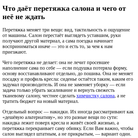
Что даёт перетяжка салона и чего от
неё не ждать
Перетяжка меняет три вещи: вид, тактильность и ощущение
от машины. Салон перестаёт выглядеть уставшим, руки
получают другой материал, а сама поездка начинает
восприниматься иначе — это и есть то, за чем к нам
приезжают.
Чего перетяжка не делает: она не лечит просевшее
наполнение сама по себе — если подушка потеряла форму,
основу восстанавливают отдельно, до пошива. Она не меняет
посадку и профиль кресла: сиденье остаётся таким, каким его
задумал производитель. И она не заменяет уборку — если
задача только убрать засаливание и вернуть свежесть
тканевому салону, честнее сделать
химчистку салона
, а не
тратить бюджет на новый материал.
Отдельный вопрос — накидки. Их иногда рассматривают как
«дешёвую альтернативу», но это разные вещи по сути:
накидка лежит поверх кресла и живёт своей жизнью, а
перетяжка перекраивает саму обивку. Если Вам важно, чтобы
салон выглядел штатным, а не прикрытым, — вариант один.