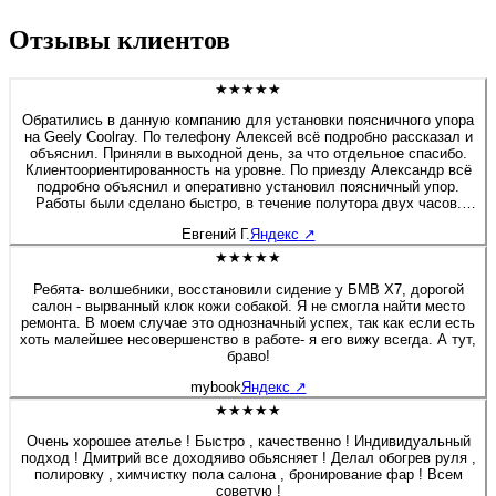
Отзывы клиентов
★★★★★
Обратились в данную компанию для установки поясничного упора
на Geely Coolray. По телефону Алексей всё подробно рассказал и
объяснил. Приняли в выходной день, за что отдельное спасибо.
Клиентоориентированность на уровне. По приезду Александр всё
подробно объяснил и оперативно установил поясничный упор.
Работы были сделано быстро, в течение полутора двух часов.
Если будет нужно сделать какие-либо работы связанные с
Евгений Г.
Яндекс
↗
перешивом и модернизацией салона, детейлингом, то обязательно
обращусь в данную компанию. Алексей спасибо Вам и
★★★★★
процветания компании.
Ребята- волшебники, восстановили сидение у БМВ Х7, дорогой
салон - вырванный клок кожи собакой. Я не смогла найти место
ремонта. В моем случае это однозначный успех, так как если есть
хоть малейшее несовершенство в работе- я его вижу всегда. А тут,
браво!
mybook
Яндекс
↗
★★★★★
Очень хорошее ателье ! Быстро , качественно ! Индивидуальный
подход ! Дмитрий все доходяиво обьясняет ! Делал обогрев руля ,
полировку , химчистку пола салона , бронирование фар ! Всем
советую !