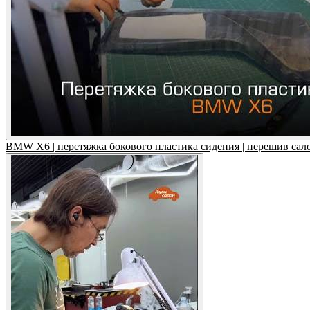
BMW X6 | перетяжка бокового пластика сидения | перешив сал