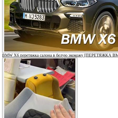
BMW X6 перетяжка салона в белую экокожу [ПЕРЕТЯЖКА B