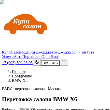
КупиСалон
родился Джорджетто Джуджаро · 7 августа
Услуги
Авто
Портфолио
О нас
Блог
+7 (903) 589-26-95
ЗАЯВИТЬ
Главная
/
Портфолио
/
BMW X6
BMW · перетяжка салона · Москва
Перетяжка салона
BMW
X6
Работа по BMW X6: перетяжка торпедо, перетяжка потолка, пер