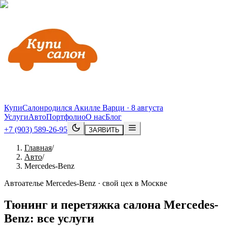
КупиСалон
родился Акилле Варци · 8 августа
Услуги
Авто
Портфолио
О нас
Блог
+7 (903) 589-26-95
ЗАЯВИТЬ
Главная
/
Авто
/
Mercedes-Benz
Автоателье Mercedes-Benz · свой цех в Москве
Тюнинг и перетяжка салона
Mercedes
-
Benz
: все услуги