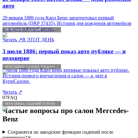
авто
29 января 1886 года Карл Бенц запатентовал первый
автомобиль (DRP 37435). История дня рождения автомобиля
— к дате в КупиСалоне.
ПЕРЕТЯЖКА СИДЕНИЙ LEXUS
Читать
↗
В ЭТОТ ДЕНЬ
3 июля 1886: первый показ авто публике — и
недоверие
ПЕРЕТЯЖКА САЛОНА VOLKSWAGEN
3 июля 1886 года Карл Бенц впервые показал авто публике.
История первого впечатления и салон — к дате в
КупиСалоне.
Читать
↗
07
FAQ
ПЕРЕТЯЖКА СИДЕНИЙ TOYOTA
Частые вопросы про салон
Mercedes
-
Benz
Сохранятся ли заводские функции сидений после
перетяжки?