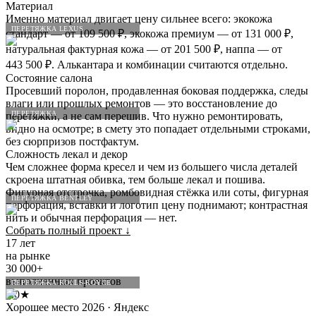
Материал
Именно материал двигает цену сильнее всего: экокожа
ПЕРЕТЯЖКА LEXUS
стандарт — от 109 500 ₽, экокожа премиум — от 131 000 ₽,
натуральная фактурная кожа — от 201 500 ₽, наппа — от
443 500 ₽. Алькантара и комбинации считаются отдельно.
Состояние салона
Просевший поролон, продавленная боковая поддержка, следы
влаги или прошлых ремонтов — это восстановление до
ПЕРЕТЯЖКА
перетяжки, а не сам перешив. Что нужно ремонтировать,
видно на осмотре; в смету это попадает отдельными строками,
без сюрпризов постфактум.
Сложность лекал и декор
Чем сложнее форма кресел и чем из большего числа деталей
скроена штатная обивка, тем больше лекал и пошива.
Фигурная отстрочка, ромбовидная стёжка или соты, фигурная
ПЕРЕТЯЖКА BENTLEY
перфорация, вставки и логотип цену поднимают; контрастная
нить и обычная перфорация — нет.
Собрать полный проект
↓
17 лет
на рынке
30 000+
выполненных проектов
ПЕРЕТЯЖКА ROLLS-ROYCE
5.0★
Хорошее место 2026 · Яндекс