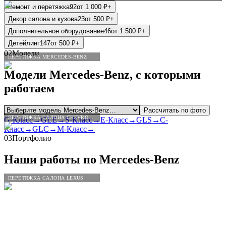
Ремонт и перетяжка
92
от
1 000
₽
+
Декор салона и кузова
23
от
500
₽
+
Дополнительное оборудование
46
от
1 500
₽
+
Детейлинг
147
от
500
₽
+
02
Модели
ПЕРЕТЯЖКА MERCEDES-BENZ
Модели
Mercedes
-
Benz
, с которыми
работаем
Рассчитать по фото
ПЕРЕТЯЖКА САЛОНА CHEVROLET
G-Класс
→
GLE
→
S-Класс
→
E-Класс
→
GLS
→
C-
Класс
→
GLC
→
M-Класс
→
03
Портфолио
Наши работы по
Mercedes
-
Benz
ПЕРЕТЯЖКА САЛОНА LEXUS