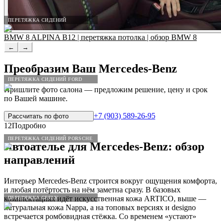
ПЕРЕТЯЖКА СИДЕНИЙ
BMW 8 ALPINA B12 | перетяжка потолка | обзор BMW 8
←
→
Преобразим Ваш
Mercedes
-
Benz
ПЕРЕТЯЖКА СИДЕНИЙ FORD
Пришлите фото салона — предложим решение, цену и срок
по Вашей машине.
+7 (903) 589-26-95
Рассчитать по
фото
12
Подробно
ПЕРЕТЯЖКА СИДЕНИЙ PORSCHE
Автоателье для
Mercedes
-
Benz
: обзор
направлений
Интерьер Mercedes-Benz строится вокруг ощущения комфорта,
и любая потёртость на нём заметна сразу. В базовых
комплектациях идёт искусственная кожа ARTICO, выше —
ПЕРЕТЯЖКА GEELY
натуральная кожа Nappa, а на топовых версиях и designo
встречается ромбовидная стёжка. Со временем «устают»