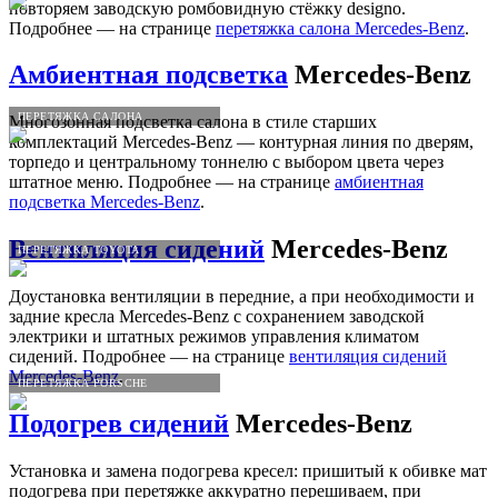
повторяем заводскую ромбовидную стёжку designo.
Подробнее — на странице
перетяжка салона Mercedes-Benz
.
Амбиентная подсветка
Mercedes-Benz
ПЕРЕТЯЖКА САЛОНА
Многозонная подсветка салона в стиле старших
комплектаций Mercedes-Benz — контурная линия по дверям,
торпедо и центральному тоннелю с выбором цвета через
штатное меню. Подробнее — на странице
амбиентная
подсветка Mercedes-Benz
.
Вентиляция сидений
Mercedes-Benz
ПЕРЕТЯЖКА TOYOTA
Доустановка вентиляции в передние, а при необходимости и
задние кресла Mercedes-Benz с сохранением заводской
электрики и штатных режимов управления климатом
сидений. Подробнее — на странице
вентиляция сидений
Mercedes-Benz
.
ПЕРЕТЯЖКА PORSCHE
Подогрев сидений
Mercedes-Benz
Установка и замена подогрева кресел: пришитый к обивке мат
подогрева при перетяжке аккуратно перешиваем, при