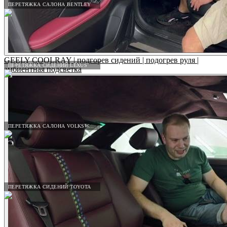
ПЕРЕТЯЖКА САЛОНА BENTLEY
GEELY COOLRAY | подгорев сидений | подогрев руля |
ПЕРЕТЯЖКА СИДЕНИЙ LEXUS
амбиентная подсветка
ПЕРЕТЯЖКА САЛОНА VOLKSWAGEN
ПЕРЕТЯЖКА СИДЕНИЙ TOYOTA