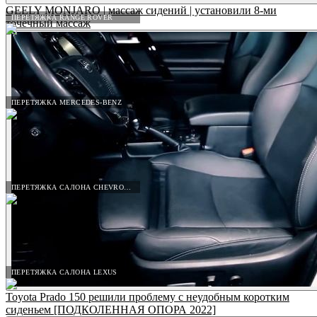
GEELY MONJARO | массаж сидений | установили 8-ми
ПЕРЕТЯЖКА RANGE ROVER
точечный массаж
ПЕРЕТЯЖКА MERCEDES-BENZ
ПЕРЕТЯЖКА САЛОНА CHEVROLET
ПЕРЕТЯЖКА САЛОНА LEXUS
Toyota Prado 150 решили проблему с неудобным коротким
сиденьем [ПОДКОЛЕННАЯ ОПОРА 2022]