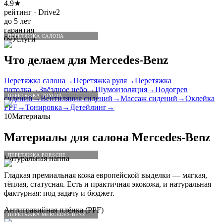
4.9★
рейтинг · Drive2
до 5 лет
гарантия
ПЕРЕТЯЖКА САЛОНА
09
Услуги
Что делаем для
Mercedes
-
Benz
Перетяжка салона
→
Перетяжка руля
→
Перетяжка
потолка
→
Звёздное небо
→
Шумоизоляция
→
Подогрев
ПЕРЕТЯЖКА TOYOTA
сидений
→
Вентиляция сидений
→
Массаж сидений
→
Оклейка
PPF
→
Тонировка
→
Детейлинг
→
10
Материалы
Материалы для салона
Mercedes
-
Benz
ПЕРЕТЯЖКА PORSCHE
Натуральная наппа
Гладкая премиальная кожа европейской выделки — мягкая,
тёплая, статусная. Есть и практичная экокожа, и натуральная
фактурная: под задачу и бюджет.
Антигравийная плёнка (PPF)
ПЕРЕТЯЖКА MERCEDES-BENZ