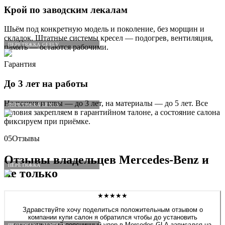
Крой по заводским лекалам
Шьём под конкретную модель и поколение, без морщин и
складок. Штатные системы кресел — подогрев, вентиляция,
ПЕРЕТЯЖКА GEELY
память — остаются рабочими.
Гарантия
До 3 лет на работы
На пошив и швы — до 3 лет, на материалы — до 5 лет. Все
ПЕРЕТЯЖКА LEXUS
условия закрепляем в гарантийном талоне, а состояние салона
фиксируем при приёмке.
05
Отзывы
Отзывы владельцев
Mercedes
-
Benz
и
ПЕРЕТЯЖКА
не только
★★★★★
Здравствуйте хочу поделиться положительным отзывом о
компании купи салон я обратился чтобы до установить
пневматический поясничный упор в Mercedes GLA записался на