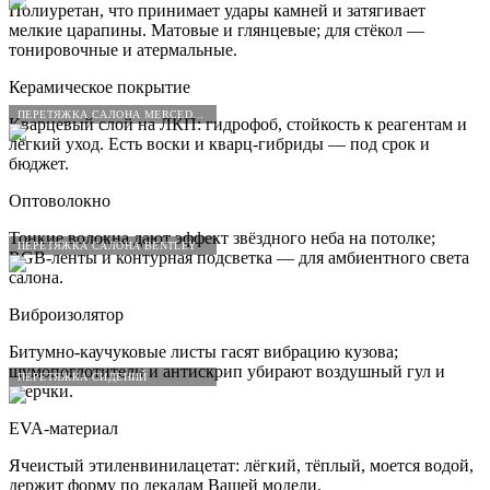
Полиуретан, что принимает удары камней и затягивает
мелкие царапины. Матовые и глянцевые; для стёкол —
тонировочные и атермальные.
Керамическое покрытие
ПЕРЕТЯЖКА САЛОНА MERCEDES-BENZ
Кварцевый слой на ЛКП: гидрофоб, стойкость к реагентам и
лёгкий уход. Есть воски и кварц-гибриды — под срок и
бюджет.
Оптоволокно
Тонкие волокна дают эффект звёздного неба на потолке;
ПЕРЕТЯЖКА САЛОНА BENTLEY
RGB-ленты и контурная подсветка — для амбиентного света
салона.
Виброизолятор
Битумно-каучуковые листы гасят вибрацию кузова;
шумопоглотители и антискрип убирают воздушный гул и
ПЕРЕТЯЖКА СИДЕНИЙ
сверчки.
EVA-материал
Ячеистый этиленвинилацетат: лёгкий, тёплый, моется водой,
держит форму по лекалам Вашей модели.