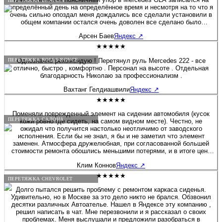
ПЕРЕТЯЖКА BENTLEY
определённый день на определённое время и несмотря на то что я
очень сильно опоздал меня дождались все сделали установили в
общем компании остался очень доволен все сделано было
профессионально и максимально по заводу отдельное спасибо
Арсен Баев
Яндекс
↗
хочу сказать мастеру установщику Александру и директору
компании Алексею за их профессионализм мне очень все
★★★★★
понравилось и буду рекомендовать всем своим знакомым кто
хочет доработать свой салон добавить каких-нибудь полезных
Однозначно рекомендую ! Перетянул руль Mercedes 222 - все
ПЕРЕТЯЖКА ROLLS-ROYCE
опций или просто перешить отдельные части всем рекомендую
отлично, быстро , комфортно . Персонал на высоте . Отдельная
благодарность Николаю за профессионализм .
Вахтанг Гелдиашвили
Яндекс
↗
★★★★★
Поменяли поврежденный элемент на сидении автомобиля (кусок
ПЕРЕТЯЖКА САЛОНА
кожи ровно где сидеть, на самом видном месте). Честно, не
ожидал что получится настолько неотличимо от заводского
исполнения. Если бы не знал, я бы и не заметил что элемент
заменен. Атмосфера дружелюбная, при согласованной большей
стоимости ремонта обошлись меньшими потерями, и в итоге цена
была вполовину меньше того, что я согласовал. Рекомендую! Если
Клим Коннов
Яндекс
↗
через время что-то изменится, отзыв дополню. Но почему-то
уверен, что не придется.
★★★★★
ПЕРЕТЯЖКА CHEVROLET
Долго пытался решить проблему с ремонтом каркаса сиденья.
Удивительно, но в Москве за это дело никто не брался. Обзвонил
десятки различных Автоателье. Нашел в Яндексе эту компанию ,
решил написать в чат. Мне перезвонили и я рассказал о своих
проблемах. Меня выслушали и предложили разобраться в