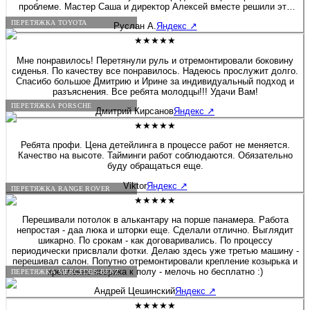
проблеме. Мастер Саша и директор Алексей вместе решили это
вопрос. Хочу дополнить, что я приятно удивлен был, как директор
ПЕРЕТЯЖКА TOYOTA
Руслан А.
Яндекс
↗
вовлечен в работу, помогал своим сотрудникам и через 2 дня мне
позвонил, чтобы узнать результат. Купи салон - профессионалы! К
★★★★★
сожалению больше 5 звёзд поставить не могу :) Руслан - Мазда 6
Мне понравилось! Перетянули руль и отремонтировали боковину
сиденья. По качеству все понравилось. Надеюсь прослужит долго.
Спасибо большое Дмитрию и Ирине за индивидуальный подход и
разъяснения. Все ребята молодцы!!! Удачи Вам!
ПЕРЕТЯЖКА PORSCHE
Дмитрий Кирсанов
Яндекс
↗
★★★★★
Ребята профи. Цена детейлинга в процессе работ не меняется.
Качество на высоте. Тайминги работ соблюдаются. Обязательно
буду обращаться еще.
Viktor
Яндекс
↗
ПЕРЕТЯЖКА RANGE ROVER
★★★★★
Перешивали потолок в алькантару на порше панамера. Работа
непростая - даа люка и шторки еще. Сделали отлично. Выглядит
шикарно. По срокам - как договаривались. По процессу
периодически присвлали фотки. Делаю здесь уже третью машину -
перешивал салон. Попутно отремонтировали крепление козырька и
крепление коврика к полу - мелочь но бесплатно :)
ПЕРЕТЯЖКА MERCEDES-BENZ
Андрей Цешинский
Яндекс
↗
★★★★★