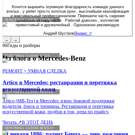
Хочется выразить огромную благодарность команде данного
ателье , у ребят просто золотые руки , высочайшая квалификация
и максимальный профессионализм. Перешили часть сидения
ПЕРЕТЯЖКА САЛОНА CHEVROLET
буквально за пару часов . Работай доволен , коллектив
приветливый и дружелюбный . Однозначно рекомендую
Андрей Шустров
Яндекс
↗
←
→
06
Гиды и разборы
ПЕРЕТЯЖКА САЛОНА LEXUS
Из блога о
Mercedes
-
Benz
РЕМОНТ = УМНАЯ СДЕЛКА
Artico в Mercedes: реставрация и перетяжка
искусственной кожи
ПЕРЕТЯЖКА САЛОНА MERCEDES-BENZ
Artico (MB-Tex) в Mercedes: износ боковой поддержки
водителя, блеск и трещины. Реставрация и перетяжка
искусственной кожи, подбор в тон, цена по прайсу.
Читать
↗
В ЭТОТ ДЕНЬ
ПЕРЕТЯЖКА САЛОНА BENTLEY
29 января 1886: патент Бенца — день рождения