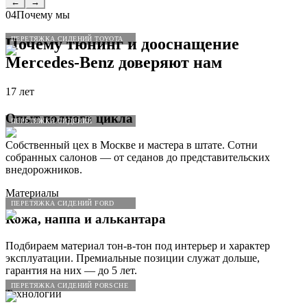
←
→
04
Почему мы
ПЕРЕТЯЖКА СИДЕНИЙ TOYOTA
Почему тюнинг и дооснащение
Mercedes
-
Benz
доверяют нам
17 лет
Опыт полного цикла
ПЕРЕТЯЖКА СИДЕНИЙ
Собственный цех в Москве и мастера в штате. Сотни
собранных салонов — от седанов до представительских
внедорожников.
Материалы
ПЕРЕТЯЖКА СИДЕНИЙ FORD
Кожа, наппа и алькантара
Подбираем материал тон-в-тон под интерьер и характер
эксплуатации. Премиальные позиции служат дольше,
гарантия на них — до 5 лет.
ПЕРЕТЯЖКА СИДЕНИЙ PORSCHE
Технологии