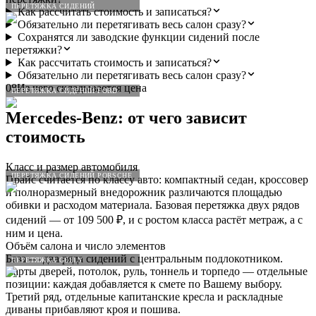
ПЕРЕТЯЖКА СИДЕНИЙ
Как рассчитать стоимость и записаться?
Обязательно ли перетягивать весь салон сразу?
Сохранятся ли заводские функции сидений после
перетяжки?
Как рассчитать стоимость и записаться?
Обязательно ли перетягивать весь салон сразу?
08
Из чего складывается цена
ПЕРЕТЯЖКА СИДЕНИЙ FORD
Mercedes
-
Benz
: от чего зависит
стоимость
Класс и размер автомобиля
ПЕРЕТЯЖКА СИДЕНИЙ PORSCHE
Прайс считается по классу авто: компактный седан, кроссовер
и полноразмерный внедорожник различаются площадью
обивки и расходом материала. Базовая перетяжка двух рядов
сидений — от 109 500 ₽, и с ростом класса растёт метраж, а с
ним и цена.
Объём салона и число элементов
База — два ряда сидений с центральным подлокотником.
ПЕРЕТЯЖКА GEELY
Карты дверей, потолок, руль, тоннель и торпедо — отдельные
позиции: каждая добавляется к смете по Вашему выбору.
Третий ряд, отдельные капитанские кресла и раскладные
диваны прибавляют кроя и пошива.