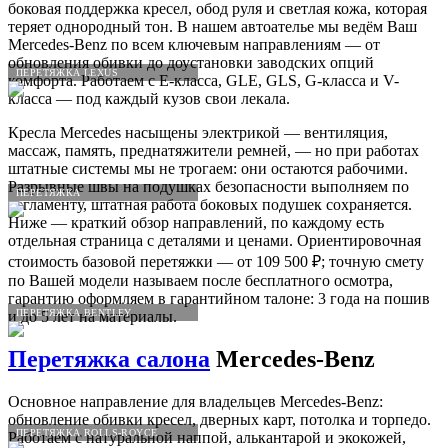
боковая поддержка кресел, обод руля и светлая кожа, которая
теряет однородный тон. В нашем автоателье мы ведём Ваш
Mercedes-Benz по всем ключевым направлениям — от
обновления обивки до доустановки заводских опций
ПЕРЕТЯЖКА LEXUS
комфорта. Работаем с E-класса, GLE, GLS, G-класса и V-
класса — под каждый кузов свои лекала.
Кресла Mercedes насыщены электрикой — вентиляция,
массаж, память, преднатяжители ремней, — но при работах
штатные системы мы не трогаем: они остаются рабочими.
Разрывные швы на подушках безопасности выполняем по
ПЕРЕТЯЖКА
регламенту, штатная работа боковых подушек сохраняется.
Ниже — краткий обзор направлений, по каждому есть
отдельная страница с деталями и ценами. Ориентировочная
стоимость базовой перетяжки — от 109 500 ₽; точную смету
по Вашей модели называем после бесплатного осмотра,
гарантию оформляем в гарантийном талоне: 3 года на пошив
ПЕРЕТЯЖКА BENTLEY
и до 5 лет на материалы.
Перетяжка салона
Mercedes-Benz
Основное направление для владельцев Mercedes-Benz:
обновление обивки кресел, дверных карт, потолка и торпедо.
ПЕРЕТЯЖКА ROLLS-ROYCE
Работаем с натуральной наппой, алькантарой и экокожей,