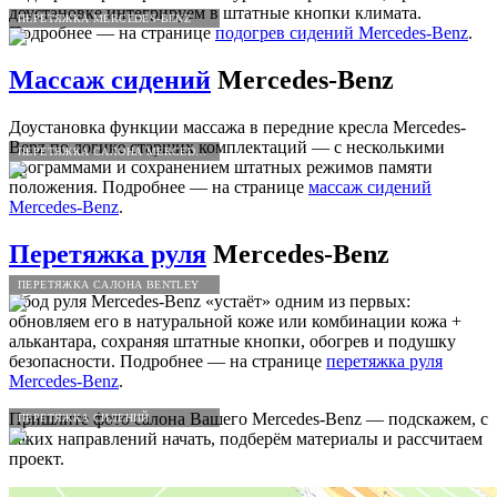
доустановке интегрируем в штатные кнопки климата.
ПЕРЕТЯЖКА MERCEDES-BENZ
Подробнее — на странице
подогрев сидений Mercedes-Benz
.
Массаж сидений
Mercedes-Benz
Доустановка функции массажа в передние кресла Mercedes-
Benz по логике старших комплектаций — с несколькими
ПЕРЕТЯЖКА САЛОНА MERCEDES-BENZ
программами и сохранением штатных режимов памяти
положения. Подробнее — на странице
массаж сидений
Mercedes-Benz
.
Перетяжка руля
Mercedes-Benz
ПЕРЕТЯЖКА САЛОНА BENTLEY
Обод руля Mercedes-Benz «устаёт» одним из первых:
обновляем его в натуральной коже или комбинации кожа +
алькантара, сохраняя штатные кнопки, обогрев и подушку
безопасности. Подробнее — на странице
перетяжка руля
Mercedes-Benz
.
Пришлите фото салона Вашего Mercedes-Benz — подскажем, с
ПЕРЕТЯЖКА СИДЕНИЙ
каких направлений начать, подберём материалы и рассчитаем
проект.