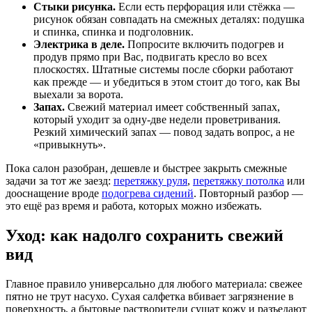
Стыки рисунка.
Если есть перфорация или стёжка —
рисунок обязан совпадать на смежных деталях: подушка
и спинка, спинка и подголовник.
Электрика в деле.
Попросите включить подогрев и
продув прямо при Вас, подвигать кресло во всех
плоскостях. Штатные системы после сборки работают
как прежде — и убедиться в этом стоит до того, как Вы
выехали за ворота.
Запах.
Свежий материал имеет собственный запах,
который уходит за одну-две недели проветривания.
Резкий химический запах — повод задать вопрос, а не
«привыкнуть».
Пока салон разобран, дешевле и быстрее закрыть смежные
задачи за тот же заезд:
перетяжку руля
,
перетяжку потолка
или
дооснащение вроде
подогрева сидений
. Повторный разбор —
это ещё раз время и работа, которых можно избежать.
Уход: как надолго сохранить свежий
вид
Главное правило универсально для любого материала: свежее
пятно не трут насухо. Сухая салфетка вбивает загрязнение в
поверхность, а бытовые растворители сушат кожу и разъедают