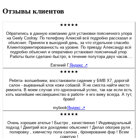
Отзывы клиентов
★★★★★
Обратились в данную компанию для установки поясничного упора
на Geely Coolray. По телефону Алексей всё подробно рассказал и
объяснил. Приняли в выходной день, за что отдельное спасибо.
Клиентоориентированность на уровне. По приезду Александр всё
подробно объяснил и оперативно установил поясничный упор.
Работы были сделано быстро, в течение полутора двух часов.
Если будет нужно сделать какие-либо работы связанные с
Евгений Г.
Яндекс
↗
перешивом и модернизацией салона, детейлингом, то обязательно
обращусь в данную компанию. Алексей спасибо Вам и
★★★★★
процветания компании.
Ребята- волшебники, восстановили сидение у БМВ Х7, дорогой
салон - вырванный клок кожи собакой. Я не смогла найти место
ремонта. В моем случае это однозначный успех, так как если есть
хоть малейшее несовершенство в работе- я его вижу всегда. А тут,
браво!
mybook
Яндекс
↗
★★★★★
Очень хорошее ателье ! Быстро , качественно ! Индивидуальный
подход ! Дмитрий все доходяиво обьясняет ! Делал обогрев руля ,
полировку , химчистку пола салона , бронирование фар ! Всем
советую !