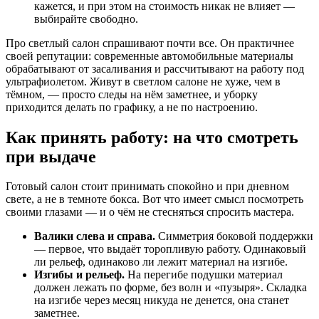
кажется, и при этом на стоимость никак не влияет —
выбирайте свободно.
Про светлый салон спрашивают почти все. Он практичнее
своей репутации: современные автомобильные материалы
обрабатывают от засаливания и рассчитывают на работу под
ультрафиолетом. Живут в светлом салоне не хуже, чем в
тёмном, — просто следы на нём заметнее, и уборку
приходится делать по графику, а не по настроению.
Как принять работу: на что смотреть
при выдаче
Готовый салон стоит принимать спокойно и при дневном
свете, а не в темноте бокса. Вот что имеет смысл посмотреть
своими глазами — и о чём не стесняться спросить мастера.
Валики слева и справа.
Симметрия боковой поддержки
— первое, что выдаёт торопливую работу. Одинаковый
ли рельеф, одинаково ли лежит материал на изгибе.
Изгибы и рельеф.
На перегибе подушки материал
должен лежать по форме, без волн и «пузыря». Складка
на изгибе через месяц никуда не денется, она станет
заметнее.