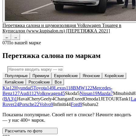
Перетяжка салона и шумоизоляция Volkswagen Touareg в
Куписалон (www.kupisalon.ru) [ПЕРЕТЯЖКА 2021]
←
→
07
По вашей марке
Перетяжка салона по маркам
Популярные
Премиум
Европейские
Японские
Корейские
Китайские
Российские
Все
Kia
12
Hyundai
5
Toyota
149
Lexus
118
BMW
122
Mercedes-
Benz
127
Audi
112
Volkswagen
45
Skoda
5
Nissan
19
Mazda
7
Mitsubishi
8
(ВАЗ)
1
Haval
Chery
Geely
4
Changan
Exeed
Omoda
1
JETOUR
Tank
1
La
Rover
24
Porsche
22
Volvo
9
Infiniti
44
Ford
9
Subaru
2
Показаны популярные. Своей нет в списке? Начните вводить
— у нас 400+ марок.
Рассчитать по
фото