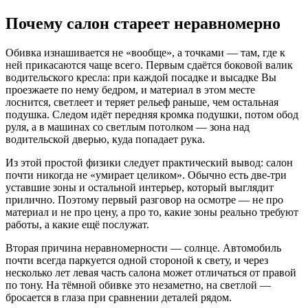
Почему салон стареет неравномерно
Обивка изнашивается не «вообще», а точками — там, где к
ней прикасаются чаще всего. Первым сдаётся боковой валик
водительского кресла: при каждой посадке и высадке Вы
проезжаете по нему бедром, и материал в этом месте
лоснится, светлеет и теряет рельеф раньше, чем остальная
подушка. Следом идёт передняя кромка подушки, потом обод
руля, а в машинах со светлым потолком — зона над
водительской дверью, куда попадает рука.
Из этой простой физики следует практический вывод: салон
почти никогда не «умирает целиком». Обычно есть две-три
уставшие зоны и остальной интерьер, который выглядит
прилично. Поэтому первый разговор на осмотре — не про
материал и не про цену, а про то, какие зоны реально требуют
работы, а какие ещё послужат.
Вторая причина неравномерности — солнце. Автомобиль
почти всегда паркуется одной стороной к свету, и через
несколько лет левая часть салона может отличаться от правой
по тону. На тёмной обивке это незаметно, на светлой —
бросается в глаза при сравнении деталей рядом.