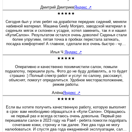
Дмитрий Дмитриев
Яндекс
↗
★★★★★
Сегодня был у этих ребят на доработке передних сидений, меняли
набивной материал. Машина Geely Monjaro, заводской материал в
сиденьях мягок и склонен к усадке, хотел заменить, так я и нашел
«КупиСалон». Результатом остался очень доволен! Сиденья стали
более упругими, пятая точка в пробках перестала затекать,
посадка комфортнее! А главное, сделали все очень быстро - чуть
больше полутора часов и я уже ехал домой. Бонусом была
Илья Ч.
Яндекс
↗
короткая экскурсия по производственным цехам. Действительно
люди «болеют» своим делом, а это редкость! Очень приятная
★★★★★
редкость! Рекомендую 100%! Желаю этой Компании не
останавливаться на достигнутом, професстонального и
Оперативно и качественно похимчистили салон, помыли
технологического роста! Молодцы! 👍
подкапотку, перешили руль. Фото до не буду добавлять, а то будет
страшно :) Полный спектр работ и услуг по салону, расскажут,
объяснят, помогут определиться. Удобное месторасположение,
режим работы.
Алёна
Яндекс
↗
★★★★★
Если вы хотите получить качественную работу, которую выполнят
в срок- вам необходимо обращаться в «Купи Салон». Обращаюсь
не первый раз и всегда остаюсь очень довольна. Первый раз
перешивали салон в 2023 году на Рав4 - ребята помогли подобрать
сочетание кожи, строчку и так далее. Уже два года не могу
налюбоваться. И спустя два года ежедневной эксплуатации, салон