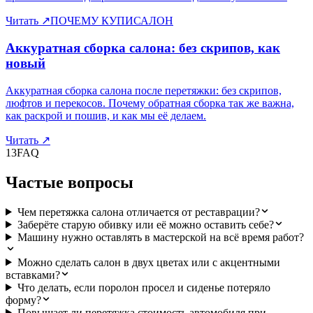
Читать
↗
ПОЧЕМУ КУПИСАЛОН
Аккуратная сборка салона: без скрипов, как
новый
Аккуратная сборка салона после перетяжки: без скрипов,
люфтов и перекосов. Почему обратная сборка так же важна,
как раскрой и пошив, и как мы её делаем.
Читать
↗
13
FAQ
Частые вопросы
Чем перетяжка салона отличается от реставрации?
Заберёте старую обивку или её можно оставить себе?
Машину нужно оставлять в мастерской на всё время работ?
Можно сделать салон в двух цветах или с акцентными
вставками?
Что делать, если поролон просел и сиденье потеряло
форму?
Повышает ли перетяжка стоимость автомобиля при