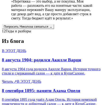
«
Перетяжка — это выбор, а не покупка. Моя
работа — разложить его на понятные части: какой
материал переживёт Вашу манеру эксплуатации,
где декор даёт вид, а где просто добавляет строк в
смету. Тогда бюджет идёт в результат.
»
Попросить
Николоза
связаться →
12
Гиды и разборы
Из блога
В ЭТОТ ДЕНЬ
8 августа 1904: родился Акилле Варци
8 августа 1904 года родился Акилле Варци. История точного
стиля и сдержанный салон — к дате в КупиСалоне.
Читать
↗
В ЭТОТ ДЕНЬ
8 сентября 1895: памяти Адама Опеля
8 сентября 1895 года ушёл Адам Опель. История немецкой
практичности и добротный салон — к дате в КупиСалоне.