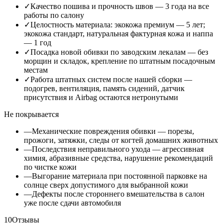
✓
Качество пошива и прочность швов — 3 года на все
работы по салону
✓
Целостность материала: экокожа премиум — 5 лет;
экокожа стандарт, натуральная фактурная кожа и наппа
— 1 год
✓
Посадка новой обивки по заводским лекалам — без
морщин и складок, крепление по штатным посадочным
местам
✓
Работа штатных систем после нашей сборки —
подогрев, вентиляция, память сидений, датчик
присутствия и Airbag остаются нетронутыми
Не покрывается
—
Механические повреждения обивки — порезы,
прожоги, затяжки, следы от когтей домашних животных
—
Последствия неправильного ухода — агрессивная
химия, абразивные средства, нарушение рекомендаций
по чистке кожи
—
Выгорание материала при постоянной парковке на
солнце сверх допустимого для выбранной кожи
—
Дефекты после стороннего вмешательства в салон
уже после сдачи автомобиля
10
Отзывы