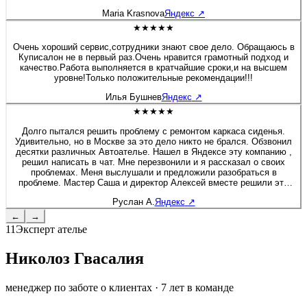
будто я только забрала после перешива. Сейчас перешивала руль
Maria Krasnova
Яндекс
↗
на Солярисе. Здесь работают профессионалы своего дела!
★★★★★
Очень хороший сервис,сотрудники знают свое дело. Обращаюсь в
Куписалон не в первый раз.Очень нравится грамотный подход и
качество.Работа выполняется в кратчайшие сроки,и на высшем
уровне!Только положительные рекомендации!!!
Илья Бушнев
Яндекс
↗
★★★★★
Долго пытался решить проблему с ремонтом каркаса сиденья.
Удивительно, но в Москве за это дело никто не брался. Обзвонил
десятки различных Автоателье. Нашел в Яндексе эту компанию ,
решил написать в чат. Мне перезвонили и я рассказал о своих
проблемах. Меня выслушали и предложили разобраться в
проблеме. Мастер Саша и директор Алексей вместе решили это
вопрос. Хочу дополнить, что я приятно удивлен был, как директор
Руслан А.
Яндекс
↗
вовлечен в работу, помогал своим сотрудникам и через 2 дня мне
позвонил, чтобы узнать результат. Купи салон - профессионалы! К
←
→
сожалению больше 5 звёзд поставить не могу :) Руслан - Мазда 6
11
Эксперт ателье
Николоз Гвасалия
менеджер по заботе о клиентах
·
7
лет в команде