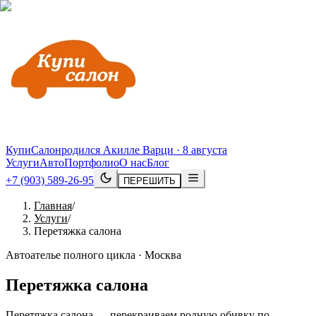
КупиСалон
родился Акилле Варци · 8 августа
Услуги
Авто
Портфолио
О нас
Блог
+7 (903) 589-26-95
ПЕРЕШИТЬ
Главная
/
Услуги
/
Перетяжка салона
Автоателье полного цикла · Москва
Перетяжка салона
Перетяжка салона — перекраиваем родную обивку по