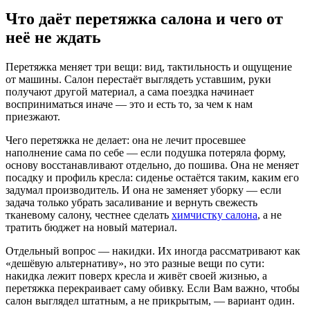
Что даёт перетяжка салона и чего от
неё не ждать
Перетяжка меняет три вещи: вид, тактильность и ощущение
от машины. Салон перестаёт выглядеть уставшим, руки
получают другой материал, а сама поездка начинает
восприниматься иначе — это и есть то, за чем к нам
приезжают.
Чего перетяжка не делает: она не лечит просевшее
наполнение сама по себе — если подушка потеряла форму,
основу восстанавливают отдельно, до пошива. Она не меняет
посадку и профиль кресла: сиденье остаётся таким, каким его
задумал производитель. И она не заменяет уборку — если
задача только убрать засаливание и вернуть свежесть
тканевому салону, честнее сделать
химчистку салона
, а не
тратить бюджет на новый материал.
Отдельный вопрос — накидки. Их иногда рассматривают как
«дешёвую альтернативу», но это разные вещи по сути:
накидка лежит поверх кресла и живёт своей жизнью, а
перетяжка перекраивает саму обивку. Если Вам важно, чтобы
салон выглядел штатным, а не прикрытым, — вариант один.