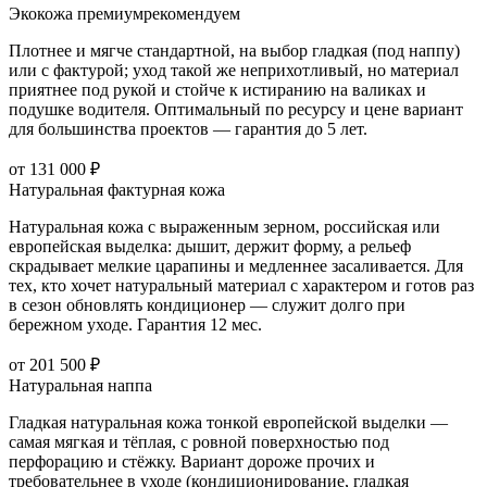
Экокожа премиум
рекомендуем
Плотнее и мягче стандартной, на выбор гладкая (под наппу)
или с фактурой; уход такой же неприхотливый, но материал
приятнее под рукой и стойче к истиранию на валиках и
подушке водителя. Оптимальный по ресурсу и цене вариант
для большинства проектов — гарантия до 5 лет.
от 131 000 ₽
Натуральная фактурная кожа
Натуральная кожа с выраженным зерном, российская или
европейская выделка: дышит, держит форму, а рельеф
скрадывает мелкие царапины и медленнее засаливается. Для
тех, кто хочет натуральный материал с характером и готов раз
в сезон обновлять кондиционер — служит долго при
бережном уходе. Гарантия 12 мес.
от 201 500 ₽
Натуральная наппа
Гладкая натуральная кожа тонкой европейской выделки —
самая мягкая и тёплая, с ровной поверхностью под
перфорацию и стёжку. Вариант дороже прочих и
требовательнее в уходе (кондиционирование, гладкая