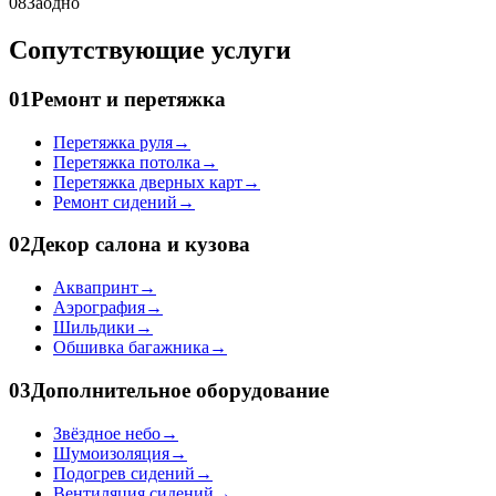
08
Заодно
Сопутствующие услуги
01
Ремонт и перетяжка
Перетяжка руля
→
Перетяжка потолка
→
Перетяжка дверных карт
→
Ремонт сидений
→
02
Декор салона и кузова
Аквапринт
→
Аэрография
→
Шильдики
→
Обшивка багажника
→
03
Дополнительное оборудование
Звёздное небо
→
Шумоизоляция
→
Подогрев сидений
→
Вентиляция сидений
→