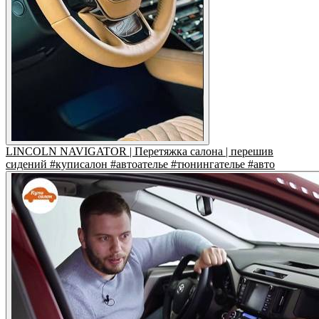
LINCOLN NAVIGATOR | Перетяжка салона | перешив
сидений #куписалон #автоателье #тюнингателье #авто