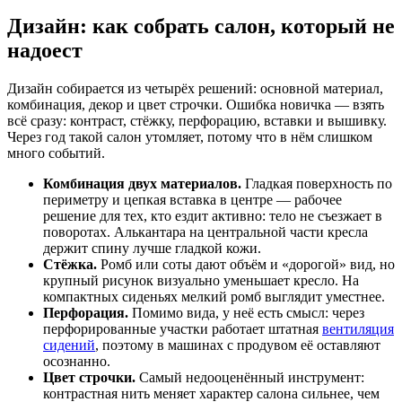
Дизайн: как собрать салон, который не
надоест
Дизайн собирается из четырёх решений: основной материал,
комбинация, декор и цвет строчки. Ошибка новичка — взять
всё сразу: контраст, стёжку, перфорацию, вставки и вышивку.
Через год такой салон утомляет, потому что в нём слишком
много событий.
Комбинация двух материалов.
Гладкая поверхность по
периметру и цепкая вставка в центре — рабочее
решение для тех, кто ездит активно: тело не съезжает в
поворотах. Алькантара на центральной части кресла
держит спину лучше гладкой кожи.
Стёжка.
Ромб или соты дают объём и «дорогой» вид, но
крупный рисунок визуально уменьшает кресло. На
компактных сиденьях мелкий ромб выглядит уместнее.
Перфорация.
Помимо вида, у неё есть смысл: через
перфорированные участки работает штатная
вентиляция
сидений
, поэтому в машинах с продувом её оставляют
осознанно.
Цвет строчки.
Самый недооценённый инструмент:
контрастная нить меняет характер салона сильнее, чем