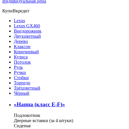
Индивидуальная цена
КупиВкредит
Lexus
Lexus GX460
Внедорожник
Двухцветный
Дерево
Клаксон
Коричневый
Кулиса
Потолок
Руль
Ручки
Стойки
Торпедо
Трёхцветный
Чёрный
«
Наппа (класс E-F)
»
Подлокотник
Дверные вставки (за 4 штуки)
Сиденья