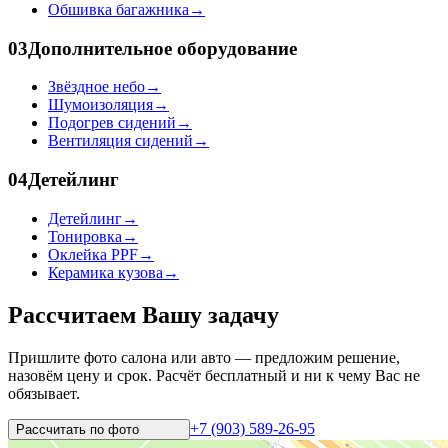
Обшивка багажника
→
03
Дополнительное оборудование
Звёздное небо
→
Шумоизоляция
→
Подогрев сидений
→
Вентиляция сидений
→
04
Детейлинг
Детейлинг
→
Тонировка
→
Оклейка PPF
→
Керамика кузова
→
Рассчитаем Вашу задачу
Пришлите фото салона или авто — предложим решение,
назовём цену и срок. Расчёт бесплатный и ни к чему Вас не
обязывает.
+7 (903) 589-26-95
Рассчитать по
фото