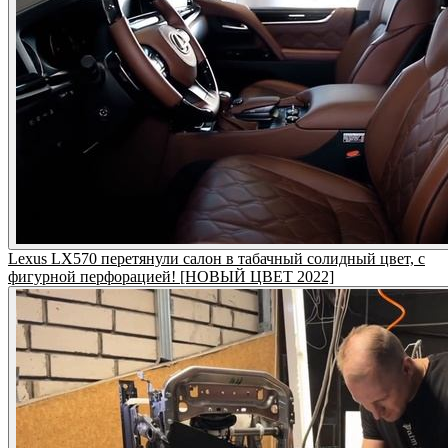
Lexus LX570 перетянули салон в табачный солидный цвет, с
фигурной перфорацией! [НОВЫЙ ЦВЕТ 2022]