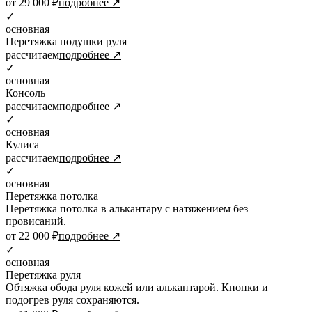
от 29 000 ₽
подробнее ↗
✓
основная
Перетяжка подушки руля
рассчитаем
подробнее ↗
✓
основная
Консоль
рассчитаем
подробнее ↗
✓
основная
Кулиса
рассчитаем
подробнее ↗
✓
основная
Перетяжка потолка
Перетяжка потолка в алькантару с натяжением без
провисаний.
от 22 000 ₽
подробнее ↗
✓
основная
Перетяжка руля
Обтяжка обода руля кожей или алькантарой. Кнопки и
подогрев руля сохраняются.