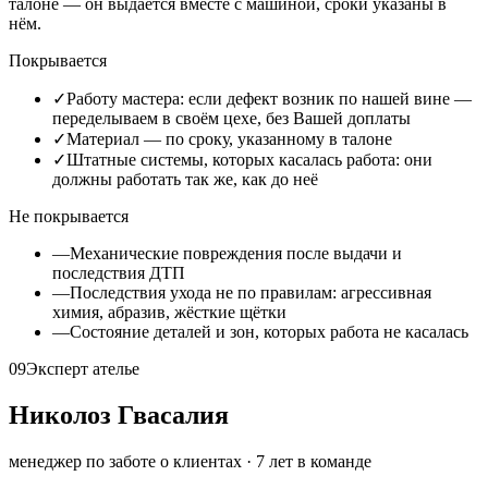
талоне — он выдаётся вместе с машиной, сроки указаны в
нём.
Покрывается
✓
Работу мастера: если дефект возник по нашей вине —
переделываем в своём цехе, без Вашей доплаты
✓
Материал — по сроку, указанному в талоне
✓
Штатные системы, которых касалась работа: они
должны работать так же, как до неё
Не покрывается
—
Механические повреждения после выдачи и
последствия ДТП
—
Последствия ухода не по правилам: агрессивная
химия, абразив, жёсткие щётки
—
Состояние деталей и зон, которых работа не касалась
09
Эксперт ателье
Николоз Гвасалия
менеджер по заботе о клиентах
·
7
лет в команде