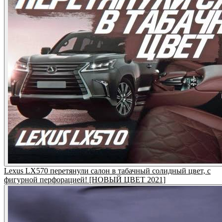
Lexus LX570 перетянули салон в табачный солидный цвет, с
фигурной перфорацией! [НОВЫЙ ЦВЕТ 2021]