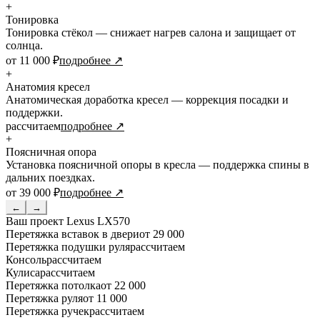
+
Тонировка
Тонировка стёкол — снижает нагрев салона и защищает от
солнца.
от 11 000 ₽
подробнее ↗
+
Анатомия кресел
Анатомическая доработка кресел — коррекция посадки и
поддержки.
рассчитаем
подробнее ↗
+
Поясничная опора
Установка поясничной опоры в кресла — поддержка спины в
дальних поездках.
от 39 000 ₽
подробнее ↗
←
→
Ваш проект
Lexus LX570
Перетяжка вставок в двери
от 29 000
Перетяжка подушки руля
рассчитаем
Консоль
рассчитаем
Кулиса
рассчитаем
Перетяжка потолка
от 22 000
Перетяжка руля
от 11 000
Перетяжка ручек
рассчитаем