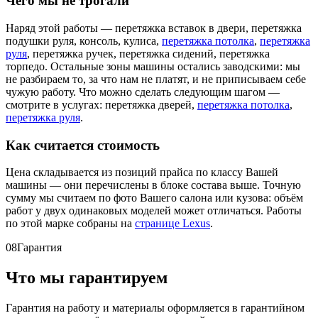
Чего мы не трогали
Наряд этой работы — перетяжка вставок в двери, перетяжка
подушки руля, консоль, кулиса,
перетяжка потолка
,
перетяжка
руля
, перетяжка ручек, перетяжка сидений, перетяжка
торпедо. Остальные зоны машины остались заводскими: мы
не разбираем то, за что нам не платят, и не приписываем себе
чужую работу. Что можно сделать следующим шагом —
смотрите в услугах: перетяжка дверей,
перетяжка потолка
,
перетяжка руля
.
Как считается стоимость
Цена складывается из позиций прайса по классу Вашей
машины — они перечислены в блоке состава выше. Точную
сумму мы считаем по фото Вашего салона или кузова: объём
работ у двух одинаковых моделей может отличаться. Работы
по этой марке собраны на
странице Lexus
.
08
Гарантия
Что мы гарантируем
Гарантия на работу и материалы оформляется в гарантийном