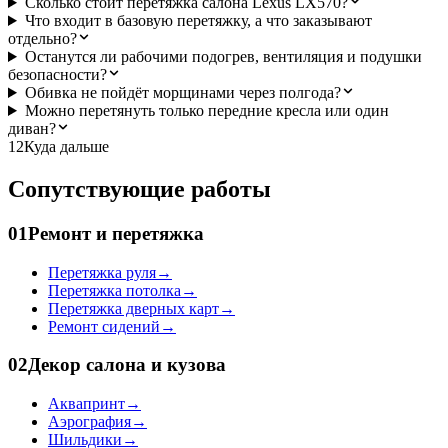
Сколько стоит перетяжка салона Lexus LX570?
Что входит в базовую перетяжку, а что заказывают
отдельно?
Останутся ли рабочими подогрев, вентиляция и подушки
безопасности?
Обивка не пойдёт морщинами через полгода?
Можно перетянуть только передние кресла или один
диван?
12
Куда дальше
Сопутствующие работы
01
Ремонт и перетяжка
Перетяжка руля
→
Перетяжка потолка
→
Перетяжка дверных карт
→
Ремонт сидений
→
02
Декор салона и кузова
Аквапринт
→
Аэрография
→
Шильдики
→