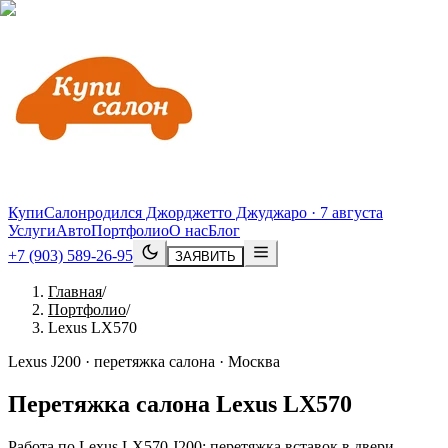
КупиСалон
родился Джорджетто Джуджаро · 7 августа
Услуги
Авто
Портфолио
О нас
Блог
+7 (903) 589-26-95
ЗАЯВИТЬ
Главная
/
Портфолио
/
Lexus LX570
Lexus J200 · перетяжка салона · Москва
Перетяжка салона
Lexus
LX570
Работа по Lexus LX570 J200: перетяжка вставок в двери,