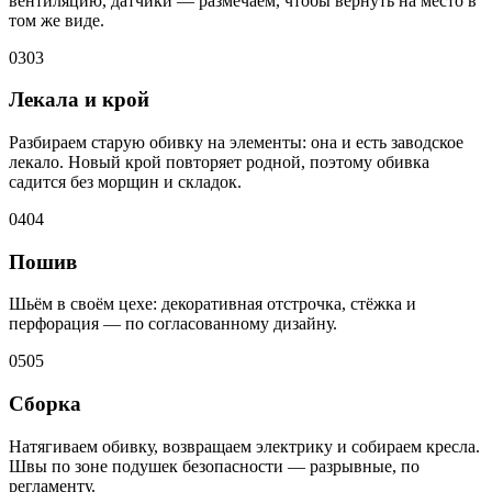
вентиляцию, датчики — размечаем, чтобы вернуть на место в
том же виде.
03
03
Лекала и крой
Разбираем старую обивку на элементы: она и есть заводское
лекало. Новый крой повторяет родной, поэтому обивка
садится без морщин и складок.
04
04
Пошив
Шьём в своём цехе: декоративная отстрочка, стёжка и
перфорация — по согласованному дизайну.
05
05
Сборка
Натягиваем обивку, возвращаем электрику и собираем кресла.
Швы по зоне подушек безопасности — разрывные, по
регламенту.