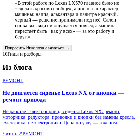
«
В этой работе по Lexus LX570 главное было не
«сделать красиво вообще», а попасть в характер
машины: наппа, алькантара и палитра красный,
черный — решение принимали под неё. Салон
снова выглядит и ощущается новым, а машина
перестаёт быть «как у всех» — за это работу и
берут.
»
Попросить
Николоза
связаться →
10
Гиды и разборы
Из блога
РЕМОНТ
Не двигается сиденье Lexus NX от кнопки —
ремонт привода
Не работает электропривод сиденья Lexus NX: ремонт
моторчика, редуктора, проводки и кнопки без замены кресла.
Электрика, не электроника. Цена по узлу — токеном.
Читать
↗
РЕМОНТ