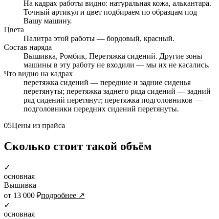
На кадрах работы видно: натуральная кожа, алькантара.
Точный артикул и цвет подбираем по образцам под
Вашу машину.
Цвета
Палитра этой работы — бордовый, красный.
Состав наряда
Вышивка, Ромбик, Перетяжка сидений. Другие зоны
машины в эту работу не входили — мы их не касались.
Что видно на кадрах
перетяжка сидений — передние и задние сиденья
перетянуты; перетяжка заднего ряда сидений — задний
ряд сидений перетянут; перетяжка подголовников —
подголовники передних сидений перетянуты.
05
Цены из прайса
Сколько стоит такой объём
✓
основная
Вышивка
от 13 000 ₽
подробнее ↗
✓
основная