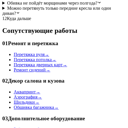
Обивка не пойдёт морщинами через полгода?
Можно перетянуть только передние кресла или один
диван?
12
Куда дальше
Сопутствующие работы
01
Ремонт и перетяжка
Перетяжка руля
→
Перетяжка потолка
→
Перетяжка дверных карт
→
Ремонт сидений
→
02
Декор салона и кузова
Аквапринт
→
Аэрография
→
Шильдики
→
Обшивка багажника
→
03
Дополнительное оборудование