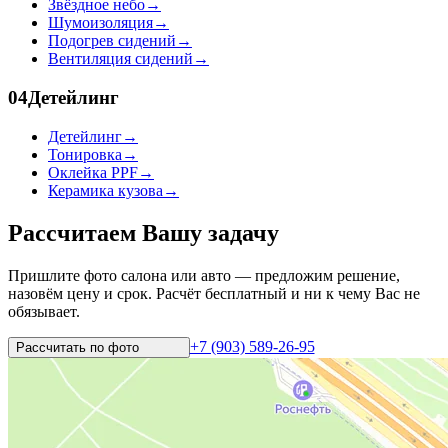
Звёздное небо
→
Шумоизоляция
→
Подогрев сидений
→
Вентиляция сидений
→
04
Детейлинг
Детейлинг
→
Тонировка
→
Оклейка PPF
→
Керамика кузова
→
Рассчитаем Вашу задачу
Пришлите фото салона или авто — предложим решение,
назовём цену и срок. Расчёт бесплатный и ни к чему Вас не
обязывает.
+7 (903) 589-26-95
Рассчитать по
фото