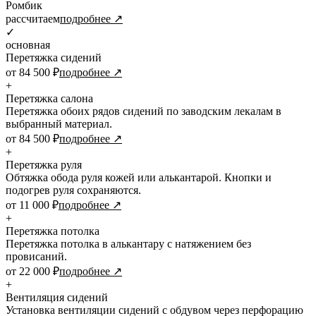
Ромбик
рассчитаем
подробнее ↗
✓
основная
Перетяжка сидений
от 84 500 ₽
подробнее ↗
+
Перетяжка салона
Перетяжка обоих рядов сидений по заводским лекалам в
выбранный материал.
от 84 500 ₽
подробнее ↗
+
Перетяжка руля
Обтяжка обода руля кожей или алькантарой. Кнопки и
подогрев руля сохраняются.
от 11 000 ₽
подробнее ↗
+
Перетяжка потолка
Перетяжка потолка в алькантару с натяжением без
провисаний.
от 22 000 ₽
подробнее ↗
+
Вентиляция сидений
Установка вентиляции сидений с обдувом через перфорацию