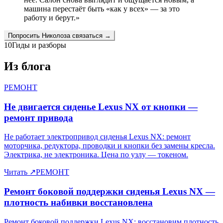
машина перестаёт быть «как у всех» — за это
работу и берут.
»
Попросить
Николоза
связаться →
10
Гиды и разборы
Из блога
РЕМОНТ
Не двигается сиденье Lexus NX от кнопки —
ремонт привода
Не работает электропривод сиденья Lexus NX: ремонт
моторчика, редуктора, проводки и кнопки без замены кресла.
Электрика, не электроника. Цена по узлу — токеном.
Читать
↗
РЕМОНТ
Ремонт боковой поддержки сиденья Lexus NX —
плотность набивки восстановлена
Ремонт боковой поддержки Lexus NX: восстановим плотность