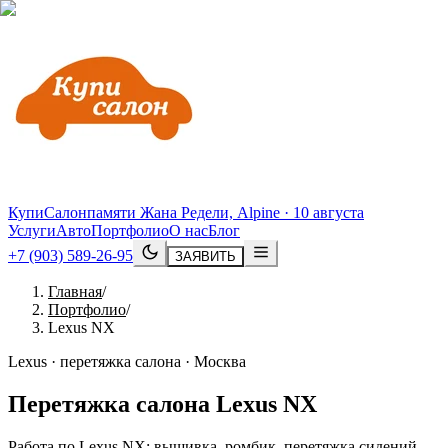
КупиСалон
памяти Жана Редели, Alpine · 10 августа
Услуги
Авто
Портфолио
О нас
Блог
+7 (903) 589-26-95
ЗАЯВИТЬ
Главная
/
Портфолио
/
Lexus NX
Lexus · перетяжка салона · Москва
Перетяжка салона
Lexus
NX
Работа по Lexus NX: вышивка, ромбик, перетяжка сидений.