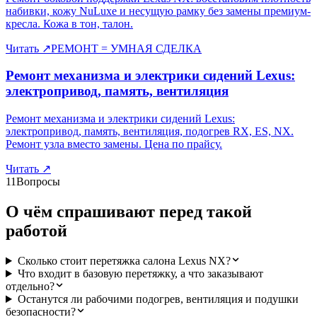
набивки, кожу NuLuxe и несущую рамку без замены премиум-
кресла. Кожа в тон, талон.
Читать
↗
РЕМОНТ = УМНАЯ СДЕЛКА
Ремонт механизма и электрики сидений Lexus:
электропривод, память, вентиляция
Ремонт механизма и электрики сидений Lexus:
электропривод, память, вентиляция, подогрев RX, ES, NX.
Ремонт узла вместо замены. Цена по прайсу.
Читать
↗
11
Вопросы
О чём спрашивают перед такой
работой
Сколько стоит перетяжка салона Lexus NX?
Что входит в базовую перетяжку, а что заказывают
отдельно?
Останутся ли рабочими подогрев, вентиляция и подушки
безопасности?