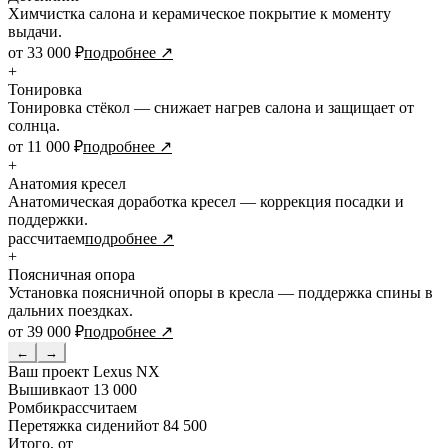
Химчистка салона и керамическое покрытие к моменту
выдачи.
от 33 000 ₽
подробнее ↗
+
Тонировка
Тонировка стёкол — снижает нагрев салона и защищает от
солнца.
от 11 000 ₽
подробнее ↗
+
Анатомия кресел
Анатомическая доработка кресел — коррекция посадки и
поддержки.
рассчитаем
подробнее ↗
+
Поясничная опора
Установка поясничной опоры в кресла — поддержка спины в
дальних поездках.
от 39 000 ₽
подробнее ↗
←
→
Ваш проект
Lexus NX
Вышивка
от 13 000
Ромбик
рассчитаем
Перетяжка сидений
от 84 500
Итого, от