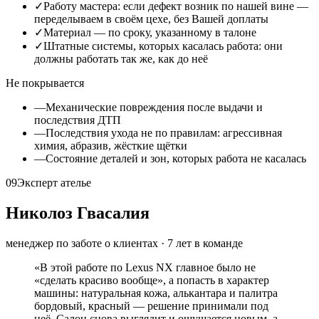
✓
Работу мастера: если дефект возник по нашей вине —
переделываем в своём цехе, без Вашей доплаты
✓
Материал — по сроку, указанному в талоне
✓
Штатные системы, которых касалась работа: они
должны работать так же, как до неё
Не покрывается
—
Механические повреждения после выдачи и
последствия ДТП
—
Последствия ухода не по правилам: агрессивная
химия, абразив, жёсткие щётки
—
Состояние деталей и зон, которых работа не касалась
09
Эксперт ателье
Николоз Гвасалия
менеджер по заботе о клиентах
·
7
лет в команде
«
В этой работе по Lexus NX главное было не
«сделать красиво вообще», а попасть в характер
машины: натуральная кожа, алькантара и палитра
бордовый, красный — решение принимали под
неё. Салон снова выглядит и ощущается новым, а