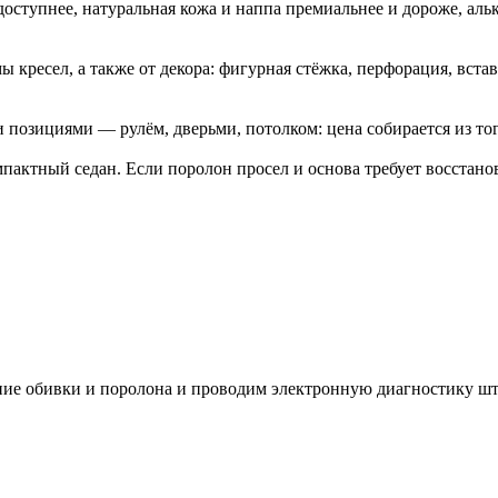
 доступнее, натуральная кожа и наппа премиальнее и дороже, а
ы кресел, а также от декора: фигурная стёжка, перфорация, вст
и позициями — рулём, дверьми, потолком: цена собирается из то
актный седан. Если поролон просел и основа требует восстанов
яние обивки и поролона и проводим электронную диагностику 