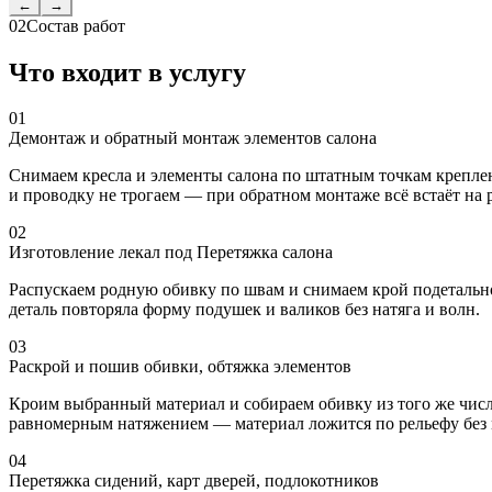
←
→
02
Состав работ
Что входит в услугу
01
Демонтаж и обратный монтаж элементов салона
Снимаем кресла и элементы салона по штатным точкам креплен
и проводку не трогаем — при обратном монтаже всё встаёт на 
02
Изготовление лекал под Перетяжка салона
Распускаем родную обивку по швам и снимаем крой подетально,
деталь повторяла форму подушек и валиков без натяга и волн.
03
Раскрой и пошив обивки, обтяжка элементов
Кроим выбранный материал и собираем обивку из того же числ
равномерным натяжением — материал ложится по рельефу без
04
Перетяжка сидений, карт дверей, подлокотников