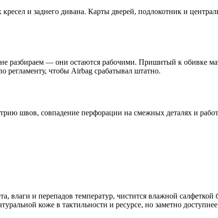
х кресел и заднего дивана. Карты дверей, подлокотник и центр
не разбираем — они остаются рабочими. Пришитый к обивке мат 
 регламенту, чтобы Airbag срабатывал штатно.
етрию швов, совпадение перфорации на смежных деталях и работ
лета, влаги и перепадов температур, чистится влажной салфетк
уральной коже в тактильности и ресурсе, но заметно доступнее.