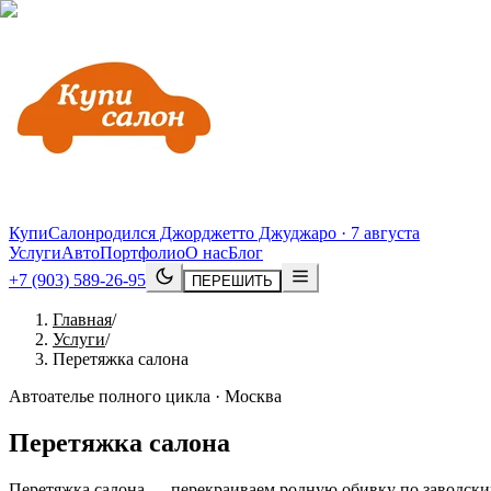
КупиСалон
родился Джорджетто Джуджаро · 7 августа
Услуги
Авто
Портфолио
О нас
Блог
+7 (903) 589-26-95
ПЕРЕШИТЬ
Главная
/
Услуги
/
Перетяжка салона
Автоателье полного цикла · Москва
Перетяжка салона
Перетяжка салона — перекраиваем родную обивку по заводским