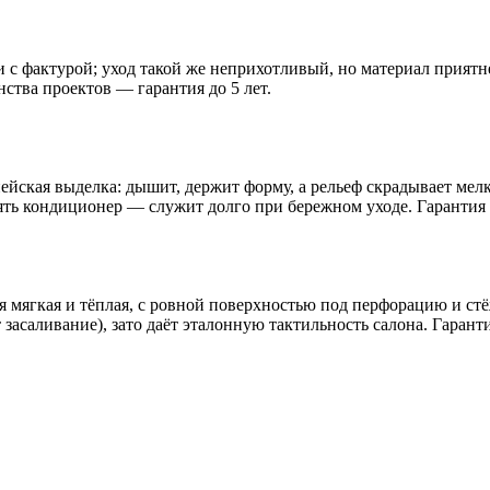
ли с фактурой; уход такой же неприхотливый, но материал прият
ства проектов — гарантия до 5 лет.
йская выделка: дышит, держит форму, а рельеф скрадывает мелки
лять кондиционер — служит долго при бережном уходе. Гарантия 
 мягкая и тёплая, с ровной поверхностью под перфорацию и стё
засаливание), зато даёт эталонную тактильность салона. Гаранти