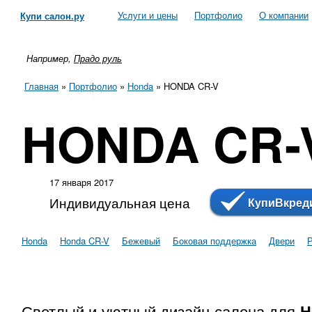
Услуги и цены
Портфолио
О компании
Купи салон.ру
Например,
Прадо руль
Главная
»
Портфолио
»
Honda
»
HONDA CR-V
HONDA CR-
17 января 2017
Индивидуальная цена
КупиВкред
Honda
Honda CR-V
Бежевый
Боковая поддержка
Двери
Светлый и уютный дизайн салона для
H