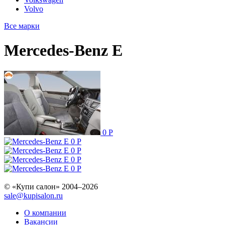
Volvo
Все марки
Mercedes-Benz E
0
Р
0
Р
0
Р
0
Р
0
Р
© «Купи салон» 2004–2026
sale@kupisalon.ru
О компании
Вакансии