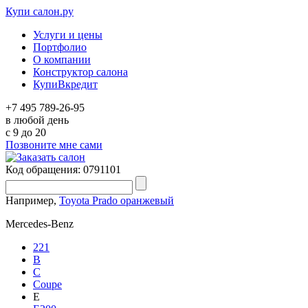
Купи салон.ру
Услуги и цены
Портфолио
О компании
Конструктор салона
КупиВкредит
+7 495 789-26-95
в любой день
c 9 до 20
Позвоните мне сами
Код обращения: 0791101
Например,
Toyota Prado оранжевый
Mercedes-Benz
221
B
C
Coupe
E