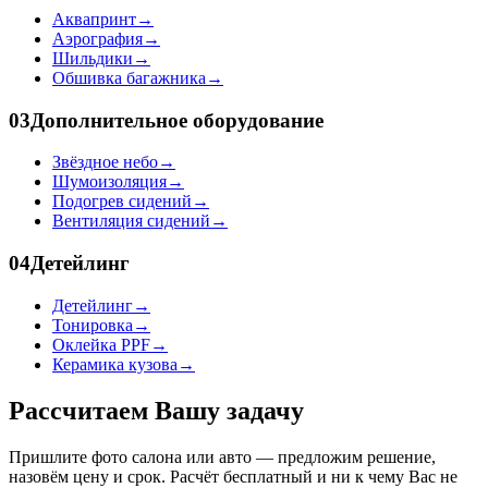
Аквапринт
→
Аэрография
→
Шильдики
→
Обшивка багажника
→
03
Дополнительное оборудование
Звёздное небо
→
Шумоизоляция
→
Подогрев сидений
→
Вентиляция сидений
→
04
Детейлинг
Детейлинг
→
Тонировка
→
Оклейка PPF
→
Керамика кузова
→
Рассчитаем Вашу задачу
Пришлите фото салона или авто — предложим решение,
назовём цену и срок. Расчёт бесплатный и ни к чему Вас не