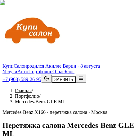
КупиСалон
родился Акилле Варци · 8 августа
Услуги
Авто
Портфолио
О нас
Блог
+7 (903) 589-26-95
ЗАЯВИТЬ
Главная
/
Портфолио
/
Mercedes-Benz GLE ML
Mercedes-Benz X166 · перетяжка салона · Москва
Перетяжка салона
Mercedes
-
Benz
GLE
ML