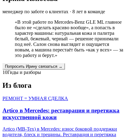
менеджер по заботе о клиентах
·
8
лет в команде
«
В этой работе по Mercedes-Benz GLE ML главное
было не «сделать красиво вообще», а попасть в
характер машины: натуральная кожа и палитра
белый, бежевый, черный — решение принимали
под неё. Салон снова выглядит и ощущается
новым, а машина перестаёт быть «как у всех» — за
это работу и берут.
»
Попросить
Ирину
связаться →
10
Гиды и разборы
Из блога
РЕМОНТ = УМНАЯ СДЕЛКА
Artico в Mercedes: реставрация и перетяжка
искусственной кожи
Artico (MB-Tex) в Mercedes: износ боковой поддержки
водителя, блеск и трещины. Реставрация и перетяжка