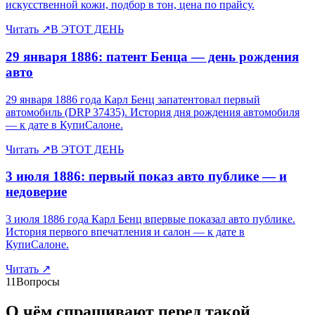
искусственной кожи, подбор в тон, цена по прайсу.
Читать
↗
В ЭТОТ ДЕНЬ
29 января 1886: патент Бенца — день рождения
авто
29 января 1886 года Карл Бенц запатентовал первый
автомобиль (DRP 37435). История дня рождения автомобиля
— к дате в КупиСалоне.
Читать
↗
В ЭТОТ ДЕНЬ
3 июля 1886: первый показ авто публике — и
недоверие
3 июля 1886 года Карл Бенц впервые показал авто публике.
История первого впечатления и салон — к дате в
КупиСалоне.
Читать
↗
11
Вопросы
О чём спрашивают перед такой