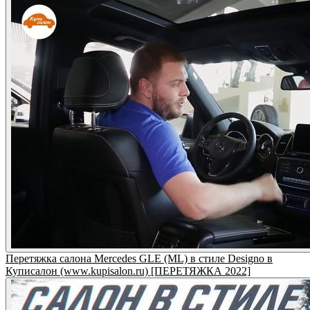
Перетяжка салона Mercedes GLE (ML) в стиле Designo в
Куписалон (www.kupisalon.ru) [ПЕРЕТЯЖКА 2022]