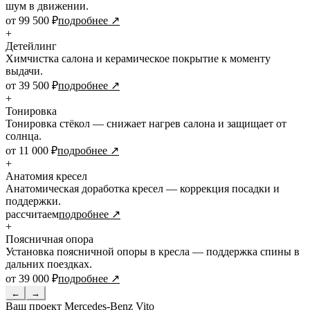
шум в движении.
от 99 500 ₽
подробнее ↗
+
Детейлинг
Химчистка салона и керамическое покрытие к моменту
выдачи.
от 39 500 ₽
подробнее ↗
+
Тонировка
Тонировка стёкол — снижает нагрев салона и защищает от
солнца.
от 11 000 ₽
подробнее ↗
+
Анатомия кресел
Анатомическая доработка кресел — коррекция посадки и
поддержки.
рассчитаем
подробнее ↗
+
Поясничная опора
Установка поясничной опоры в кресла — поддержка спины в
дальних поездках.
от 39 000 ₽
подробнее ↗
←
→
Ваш проект
Mercedes-Benz Vito