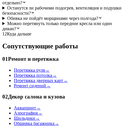
отдельно?
Останутся ли рабочими подогрев, вентиляция и подушки
безопасности?
Обивка не пойдёт морщинами через полгода?
Можно перетянуть только передние кресла или один
диван?
12
Куда дальше
Сопутствующие работы
01
Ремонт и перетяжка
Перетяжка руля
→
Перетяжка потолка
→
Перетяжка дверных карт
→
Ремонт сидений
→
02
Декор салона и кузова
Аквапринт
→
Аэрография
→
Шильдики
→
Обшивка багажника
→