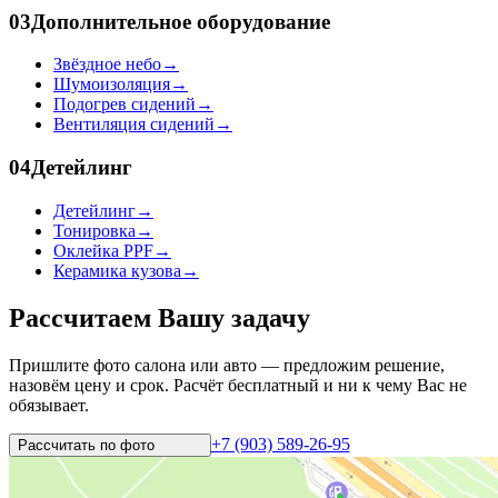
03
Дополнительное оборудование
Звёздное небо
→
Шумоизоляция
→
Подогрев сидений
→
Вентиляция сидений
→
04
Детейлинг
Детейлинг
→
Тонировка
→
Оклейка PPF
→
Керамика кузова
→
Рассчитаем Вашу задачу
Пришлите фото салона или авто — предложим решение,
назовём цену и срок. Расчёт бесплатный и ни к чему Вас не
обязывает.
+7 (903) 589-26-95
Рассчитать по
фото