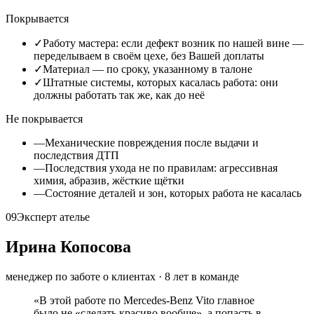
Покрывается
✓
Работу мастера: если дефект возник по нашей вине —
переделываем в своём цехе, без Вашей доплаты
✓
Материал — по сроку, указанному в талоне
✓
Штатные системы, которых касалась работа: они
должны работать так же, как до неё
Не покрывается
—
Механические повреждения после выдачи и
последствия ДТП
—
Последствия ухода не по правилам: агрессивная
химия, абразив, жёсткие щётки
—
Состояние деталей и зон, которых работа не касалась
09
Эксперт ателье
Ирина Копосова
менеджер по заботе о клиентах
·
8
лет в команде
«
В этой работе по Mercedes-Benz Vito главное
было не «сделать красиво вообще», а попасть в