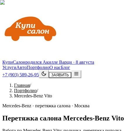
КупиСалон
родился Акилле Варци · 8 августа
Услуги
Авто
Портфолио
О нас
Блог
+7 (903) 589-26-95
ЗАЯВИТЬ
Главная
/
Портфолио
/
Mercedes-Benz Vito
Mercedes-Benz · перетяжка салона · Москва
Перетяжка салона
Mercedes
-
Benz
Vito
Работа по Mercedes-Benz Vito: подушка, перетяжка потолка,