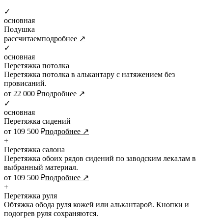
✓
основная
Подушка
рассчитаем
подробнее ↗
✓
основная
Перетяжка потолка
Перетяжка потолка в алькантару с натяжением без
провисаний.
от 22 000 ₽
подробнее ↗
✓
основная
Перетяжка сидений
от 109 500 ₽
подробнее ↗
+
Перетяжка салона
Перетяжка обоих рядов сидений по заводским лекалам в
выбранный материал.
от 109 500 ₽
подробнее ↗
+
Перетяжка руля
Обтяжка обода руля кожей или алькантарой. Кнопки и
подогрев руля сохраняются.