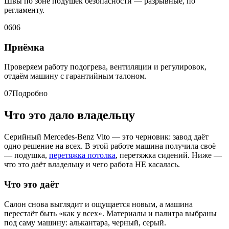
Швы по зоне подушек безопасности — разрывные, по
регламенту.
06
06
Приёмка
Проверяем работу подогрева, вентиляции и регулировок,
отдаём машину с гарантийным талоном.
07
Подробно
Что это дало владельцу
Серийный Mercedes-Benz Vito — это черновик: завод даёт
одно решение на всех. В этой работе машина получила своё
— подушка,
перетяжка потолка
, перетяжка сидений. Ниже —
что это даёт владельцу и чего работа НЕ касалась.
Что это даёт
Салон снова выглядит и ощущается новым, а машина
перестаёт быть «как у всех». Материалы и палитра выбраны
под саму машину: алькантара, черный, серый.