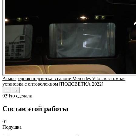
Атмосферная подсветка в салоне Mercedes Vito - кастомная
установка с оптоволокном [ПОДСВЕТКА 2022]
←
→
03
Что сделали
Состав этой работы
01
Подушка