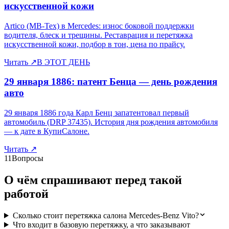
искусственной кожи
Artico (MB-Tex) в Mercedes: износ боковой поддержки
водителя, блеск и трещины. Реставрация и перетяжка
искусственной кожи, подбор в тон, цена по прайсу.
Читать
↗
В ЭТОТ ДЕНЬ
29 января 1886: патент Бенца — день рождения
авто
29 января 1886 года Карл Бенц запатентовал первый
автомобиль (DRP 37435). История дня рождения автомобиля
— к дате в КупиСалоне.
Читать
↗
11
Вопросы
О чём спрашивают перед такой
работой
Сколько стоит перетяжка салона Mercedes-Benz Vito?
Что входит в базовую перетяжку, а что заказывают