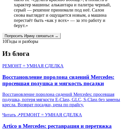
характер машины: алькантара и палитра черный,
серый — решение принимали под неё. Салон
снова выглядит и ощущается новым, а машина
перестаёт быть «как у всех» — за это работу и
берут.
»
Попросить
Ирину
связаться →
10
Гиды и разборы
Из блога
РЕМОНТ = УМНАЯ СДЕЛКА
Восстановление поролона сидений Mercedes:
просевшая подушка и мягкость посадки
Восстановление поролона сидений Mercedes: просевшая
подушка, потеря мягкости E-Class, GLC, S-Class без замены
кресла. Возврат посадки, цена по прайсу.
Читать
↗
РЕМОНТ = УМНАЯ СДЕЛКА
Artico в Mercedes: реставрация и перетяжка