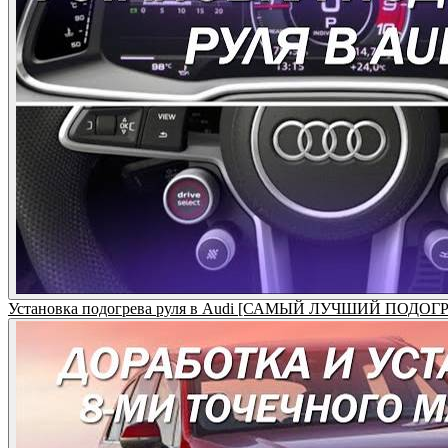
Установка подогрева руля в Audi [САМЫЙ ЛУЧШИЙ ПОДОГР