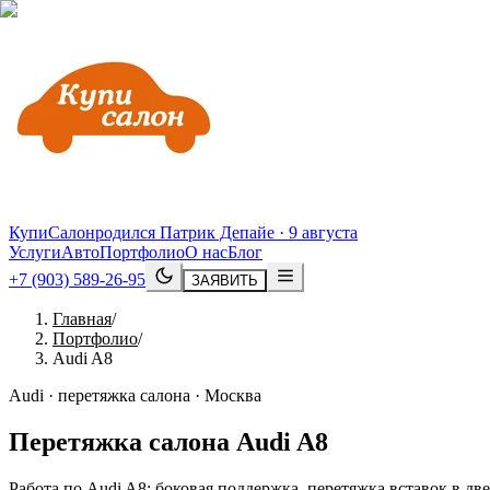
КупиСалон
родился Патрик Депайе · 9 августа
Услуги
Авто
Портфолио
О нас
Блог
+7 (903) 589-26-95
ЗАЯВИТЬ
Главная
/
Портфолио
/
Audi A8
Audi · перетяжка салона · Москва
Перетяжка салона
Audi
A8
Работа по Audi A8: боковая поддержка, перетяжка вставок в дв