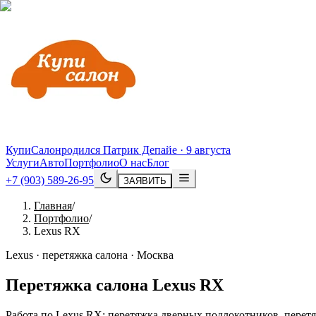
КупиСалон
родился Патрик Депайе · 9 августа
Услуги
Авто
Портфолио
О нас
Блог
+7 (903) 589-26-95
ЗАЯВИТЬ
Главная
/
Портфолио
/
Lexus RX
Lexus · перетяжка салона · Москва
Перетяжка салона
Lexus
RX
Работа по Lexus RX: перетяжка дверных подлокотников, перетя