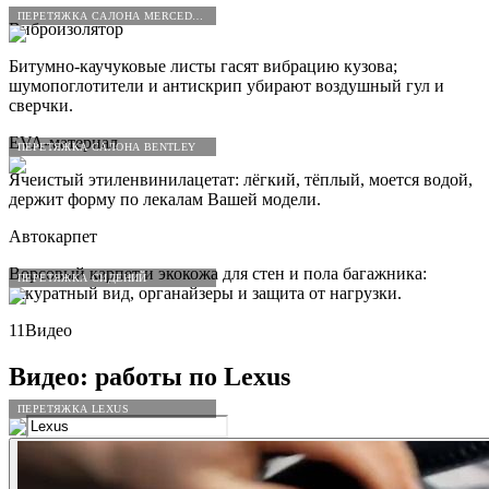
ПЕРЕТЯЖКА САЛОНА MERCEDES-BENZ
Виброизолятор
Битумно-каучуковые листы гасят вибрацию кузова;
шумопоглотители и антискрип убирают воздушный гул и
сверчки.
EVA-материал
ПЕРЕТЯЖКА САЛОНА BENTLEY
Ячеистый этиленвинилацетат: лёгкий, тёплый, моется водой,
держит форму по лекалам Вашей модели.
Автокарпет
Ворсовый карпет и экокожа для стен и пола багажника:
ПЕРЕТЯЖКА СИДЕНИЙ
аккуратный вид, органайзеры и защита от нагрузки.
11
Видео
Видео: работы по
Lexus
ПЕРЕТЯЖКА LEXUS