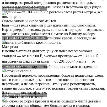
и полноразмерный внедорожник различаются площадью
обивки и расходом материала. Базовая перетяжка двух рядов
ПЕРЕТЯЖКА СИДЕНИЙ FORD
сидений — от 109 500 ₽, и с ростом класса растёт метраж, а с
ним и цена.
Объём салона и число элементов
База — два ряда сидений с центральным подлокотником.
Карты дверей, потолок, руль, тоннель и торпедо — отдельные
позиции: каждая добавляется к смете по Вашему выбору.
Третий ряд, отдельные капитанские кресла и раскладные
ПЕРЕТЯЖКА СИДЕНИЙ PORSCHE
диваны прибавляют кроя и пошива.
Материал
Именно материал двигает цену сильнее всего: экокожа
стандарт — от 109 500 ₽, экокожа премиум — от 130 500 ₽,
натуральная фактурная кожа — от 201 500 ₽, наппа — от
440 500 ₽. Алькантара и комбинации считаются отдельно.
ПЕРЕТЯЖКА GEELY
Состояние салона
Просевший поролон, продавленная боковая поддержка, следы
влаги или прошлых ремонтов — это восстановление до
перетяжки, а не сам перешив. Что нужно ремонтировать,
видно на осмотре; в смету это попадает отдельными строками,
без сюрпризов постфактум.
ПЕРЕТЯЖКА LEXUS
Сложность лекал и декор
Чем сложнее форма кресел и чем из большего числа деталей
скроена штатная обивка, тем больше лекал и пошива.