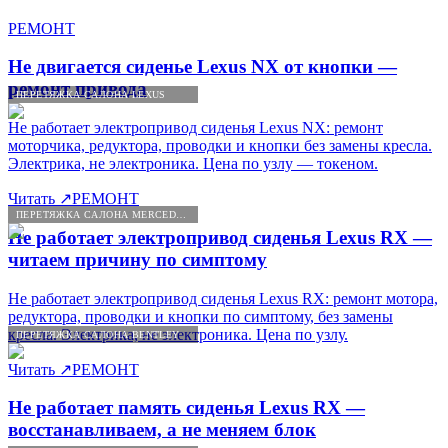
РЕМОНТ
Не двигается сиденье Lexus NX от кнопки —
ремонт привода
ПЕРЕТЯЖКА САЛОНА LEXUS
Не работает электропривод сиденья Lexus NX: ремонт
моторчика, редуктора, проводки и кнопки без замены кресла.
Электрика, не электроника. Цена по узлу — токеном.
Читать
↗
РЕМОНТ
ПЕРЕТЯЖКА САЛОНА MERCEDES-BENZ
Не работает электропривод сиденья Lexus RX —
читаем причину по симптому
Не работает электропривод сиденья Lexus RX: ремонт мотора,
редуктора, проводки и кнопки по симптому, без замены
кресла. Электрика, не электроника. Цена по узлу.
ПЕРЕТЯЖКА САЛОНА BENTLEY
Читать
↗
РЕМОНТ
Не работает память сиденья Lexus RX —
восстанавливаем, а не меняем блок