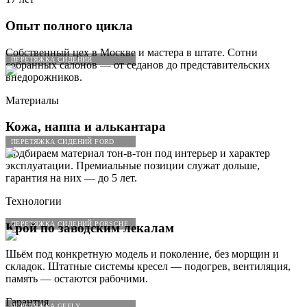
Опыт полного цикла
Собственный цех в Москве и мастера в штате. Сотни
ПЕРЕТЯЖКА СИДЕНИЙ
собранных салонов — от седанов до представительских
внедорожников.
Материалы
Кожа, наппа и алькантара
ПЕРЕТЯЖКА СИДЕНИЙ FORD
Подбираем материал тон-в-тон под интерьер и характер
эксплуатации. Премиальные позиции служат дольше,
гарантия на них — до 5 лет.
Технологии
ПЕРЕТЯЖКА СИДЕНИЙ PORSCHE
Крой по заводским лекалам
Шьём под конкретную модель и поколение, без морщин и
складок. Штатные системы кресел — подогрев, вентиляция,
память — остаются рабочими.
Гарантия
ПЕРЕТЯЖКА GEELY