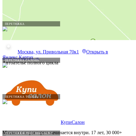
ПЕРЕТЯЖКА
Москва, ул. Привольная 70к1
Открыть в
Яндекс.Картах →
ПЕРЕТЯЖКА САЛОНА
Автоателье полного цикла
ПЕРЕТЯЖКА TOYOTA
КупиСалон
Машина с характером начинается внутри. 17 лет, 30 000+
ПЕРЕТЯЖКА MERCEDES-BENZ