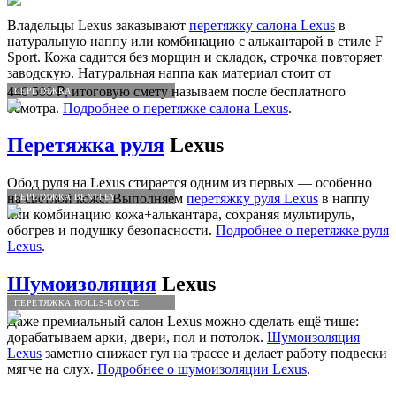
Владельцы Lexus заказывают
перетяжку салона Lexus
в
натуральную наппу или комбинацию с алькантарой в стиле F
Sport. Кожа садится без морщин и складок, строчка повторяет
заводскую. Натуральная наппа как материал стоит от
440 500 ₽, итоговую смету называем после бесплатного
ПЕРЕТЯЖКА
осмотра.
Подробнее о перетяжке салона Lexus
.
Перетяжка руля
Lexus
Обод руля на Lexus стирается одним из первых — особенно
на светлой коже. Выполняем
перетяжку руля Lexus
в наппу
ПЕРЕТЯЖКА BENTLEY
или комбинацию кожа+алькантара, сохраняя мультируль,
обогрев и подушку безопасности.
Подробнее о перетяжке руля
Lexus
.
Шумоизоляция
Lexus
ПЕРЕТЯЖКА ROLLS-ROYCE
Даже премиальный салон Lexus можно сделать ещё тише:
дорабатываем арки, двери, пол и потолок.
Шумоизоляция
Lexus
заметно снижает гул на трассе и делает работу подвески
мягче на слух.
Подробнее о шумоизоляции Lexus
.