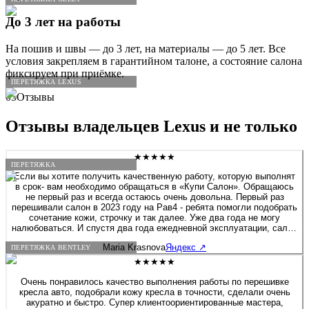
До 3 лет на работы
На пошив и швы — до 3 лет, на материалы — до 5 лет. Все
условия закрепляем в гарантийном талоне, а состояние салона
фиксируем при приёмке.
ПЕРЕТЯЖКА LEXUS
05
Отзывы
Отзывы владельцев
Lexus
и не только
★★★★★
ПЕРЕТЯЖКА
Если вы хотите получить качественную работу, которую выполнят
в срок- вам необходимо обращаться в «Купи Салон». Обращаюсь
не первый раз и всегда остаюсь очень довольна. Первый раз
перешивали салон в 2023 году на Рав4 - ребята помогли подобрать
сочетание кожи, строчку и так далее. Уже два года не могу
налюбоваться. И спустя два года ежедневной эксплуатации, салон
будто я только забрала после перешива. Сейчас перешивала руль
Maria Krasnova
Яндекс
↗
ПЕРЕТЯЖКА BENTLEY
на Солярисе. Здесь работают профессионалы своего дела!
★★★★★
Очень понравилось качество выполнения работы по перешивке
кресла авто, подобрали кожу кресла в точности, сделали очень
акуратно и быстро. Супер клиентоориентированные мастера,