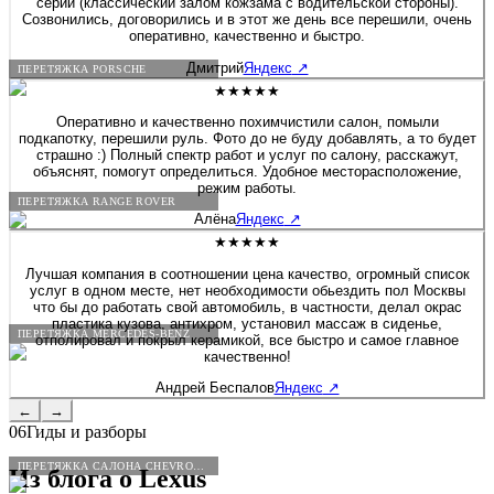
у меня не было от слова совсем.
серии (классический залом кожзама с водительской стороны).
Созвонились, договорились и в этот же день все перешили, очень
оперативно, качественно и быстро.
Дмитрий
Яндекс
↗
ПЕРЕТЯЖКА PORSCHE
★★★★★
Оперативно и качественно похимчистили салон, помыли
подкапотку, перешили руль. Фото до не буду добавлять, а то будет
страшно :) Полный спектр работ и услуг по салону, расскажут,
объяснят, помогут определиться. Удобное месторасположение,
режим работы.
ПЕРЕТЯЖКА RANGE ROVER
Алёна
Яндекс
↗
★★★★★
Лучшая компания в соотношении цена качество, огромный список
услуг в одном месте, нет необходимости обьездить пол Москвы
что бы до работать свой автомобиль, в частности, делал окрас
пластика кузова, антихром, установил массаж в сиденье,
ПЕРЕТЯЖКА MERCEDES-BENZ
отполировал и покрыл керамикой, все быстро и самое главное
качественно!
Андрей Беспалов
Яндекс
↗
←
→
06
Гиды и разборы
ПЕРЕТЯЖКА САЛОНА CHEVROLET
Из блога о
Lexus