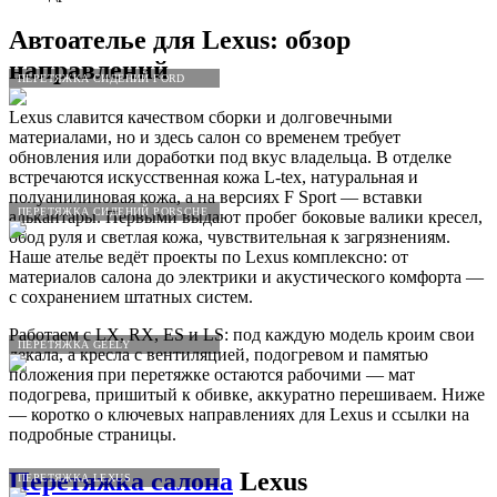
Автоателье для
Lexus
: обзор
направлений
ПЕРЕТЯЖКА СИДЕНИЙ FORD
Lexus славится качеством сборки и долговечными
материалами, но и здесь салон со временем требует
обновления или доработки под вкус владельца. В отделке
встречаются искусственная кожа L-tex, натуральная и
полуанилиновая кожа, а на версиях F Sport — вставки
ПЕРЕТЯЖКА СИДЕНИЙ PORSCHE
алькантары. Первыми выдают пробег боковые валики кресел,
обод руля и светлая кожа, чувствительная к загрязнениям.
Наше ателье ведёт проекты по Lexus комплексно: от
материалов салона до электрики и акустического комфорта —
с сохранением штатных систем.
Работаем с LX, RX, ES и LS: под каждую модель кроим свои
ПЕРЕТЯЖКА GEELY
лекала, а кресла с вентиляцией, подогревом и памятью
положения при перетяжке остаются рабочими — мат
подогрева, пришитый к обивке, аккуратно перешиваем. Ниже
— коротко о ключевых направлениях для Lexus и ссылки на
подробные страницы.
Перетяжка салона
Lexus
ПЕРЕТЯЖКА LEXUS