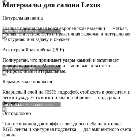
Материалы для салона
Lexus
Натуральная наппа
Гладкая премиальная кожа европейской выделки — мягкая,
ПЕРЕТЯЖКА TOYOTA
тёплая, статусная. Есть и практичная экокожа, и натуральная
фактурная: под задачу и бюджет.
Антигравийная плёнка (PPF)
Полиуретан, что принимает удары камней и затягивает
мелкие царапины. Матовые и глянцевые; для стёкол —
ПЕРЕТЯЖКА PORSCHE
тонировочные и атермальные.
Керамическое покрытие
Кварцевый слой на ЛКП: гидрофоб, стойкость к реагентам и
лёгкий уход. Есть воски и кварц-гибриды — под срок и
бюджет.
ПЕРЕТЯЖКА MERCEDES-BENZ
Оптоволокно
Тонкие волокна дают эффект звёздного неба на потолке;
RGB-ленты и контурная подсветка — для амбиентного света
салона.