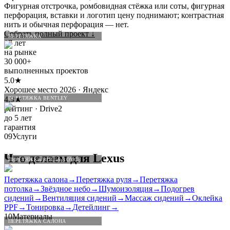
Фигурная отстрочка, ромбовидная стёжка или соты, фигурная
перфорация, вставки и логотип цену поднимают; контрастная
нить и обычная перфорация — нет.
Собрать полный проект
↓
ПЕРЕТЯЖКА
17 лет
на рынке
30 000+
выполненных проектов
5.0★
Хорошее место 2026 · Яндекс
4.9★
ПЕРЕТЯЖКА BENTLEY
рейтинг · Drive2
до 5 лет
гарантия
09
Услуги
Что делаем для
Lexus
ПЕРЕТЯЖКА ROLLS-ROYCE
Перетяжка салона
→
Перетяжка руля
→
Перетяжка
потолка
→
Звёздное небо
→
Шумоизоляция
→
Подогрев
сидений
→
Вентиляция сидений
→
Массаж сидений
→
Оклейка
PPF
→
Тонировка
→
Детейлинг
→
10
Материалы
ПЕРЕТЯЖКА САЛОНА