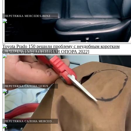
ПЕРЕТЯЖКА MERCEDES-BENZ
Toyota Prado 150 решили проблему с неудобным коротким
сиденьем [ПОДКОЛЕННАЯ ОПОРА 2022]
ПЕРЕТЯЖКА САЛОНА CHEVROLET
ПЕРЕТЯЖКА САЛОНА LEXUS
ПЕРЕТЯЖКА САЛОНА MERCEDES-BENZ