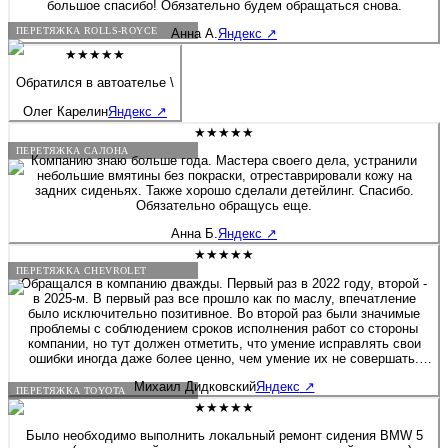
большое спасибо! Обязательно будем обращаться снова.
ПЕРЕТЯЖКА ROLLS-ROYCE
Анна А.
Яндекс
↗
★★★★★
Обратился в автоателье \
Олег Карелин
Яндекс
↗
★★★★★
ПЕРЕТЯЖКА САЛОНА
Компанию знаю больше года. Мастера своего дела, устранили
небольшие вмятины без покраски, отреставрировали кожу на
задних сиденьях. Также хорошо сделали детейлинг. Спасибо.
Обязательно обращусь еще.
Анна Б.
Яндекс
↗
★★★★★
ПЕРЕТЯЖКА CHEVROLET
Обращался в компанию дважды. Первый раз в 2022 году, второй -
в 2025-м. В первый раз все прошло как по маслу, впечатление
было исключительно позитивное. Во второй раз были значимые
проблемы с соблюдением сроков исполнения работ со стороны
компании, но тут должен отметить, что умение исправлять свои
ошибки иногда даже более ценно, чем умение их не совершать.
Ибо не совершает ошибки только тот, кто ничего не делает.
Михаил Дидковский
Яндекс
↗
Компания заменила менеджера проекта, Николай принял задачу в
ПЕРЕТЯЖКА TOYOTA
сложной ситуации, и смог справиться со всем на пять с плюсом.
★★★★★
Результатом работы я целиком и полностью доволен, впрочем,
непосредственно к исполнителям работ (электрик, швеи) вопросов
Было необходимо выполнить локальный ремонт сидения BMW 5