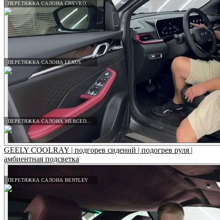
ПЕРЕТЯЖКА САЛОНА CHEVROLET
ПЕРЕТЯЖКА САЛОНА LEXUS
ПЕРЕТЯЖКА САЛОНА MERCEDES-BENZ
GEELY COOLRAY | подгорев сидений | подогрев руля |
амбиентная подсветка
ПЕРЕТЯЖКА САЛОНА BENTLEY