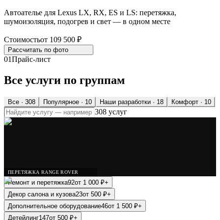
Автоателье для Lexus LX, RX, ES и LS: перетяжка,
шумоизоляция, подогрев и свет — в одном месте
Стоимость
от 109 500 ₽
Рассчитать по
фото
01
Прайс-лист
Все услуги по группам
Все ·
308
Популярное
· 10
Наши разработки
· 18
Комфорт
· 10
308 услуг
ПЕРЕТЯЖКА RANGE ROVER
Ремонт и перетяжка
92
от
1 000
₽
+
Декор салона и кузова
23
от
500
₽
+
Дополнительное оборудование
46
от
1 500
₽
+
Детейлинг
147
от
500
₽
+