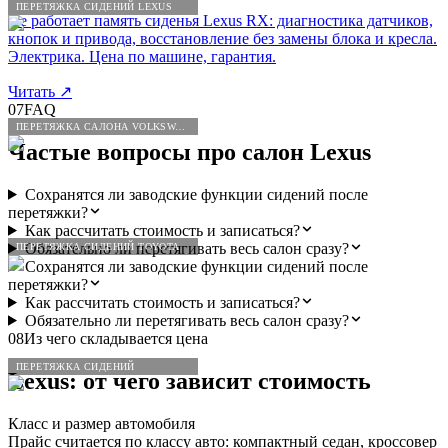
ПЕРЕТЯЖКА СИДЕНИЙ LEXUS
Не работает память сиденья Lexus RX: диагностика датчиков,
кнопок и привода, восстановление без замены блока и кресла.
Электрика. Цена по машине, гарантия.
Читать
↗
07
FAQ
ПЕРЕТЯЖКА САЛОНА VOLKSWAGEN
Частые вопросы про салон
Lexus
Сохранятся ли заводские функции сидений после
перетяжки?
Как рассчитать стоимость и записаться?
Обязательно ли перетягивать весь салон сразу?
ПЕРЕТЯЖКА СИДЕНИЙ TOYOTA
Сохранятся ли заводские функции сидений после
перетяжки?
Как рассчитать стоимость и записаться?
Обязательно ли перетягивать весь салон сразу?
08
Из чего складывается цена
ПЕРЕТЯЖКА СИДЕНИЙ
Lexus
: от чего зависит стоимость
Класс и размер автомобиля
Прайс считается по классу авто: компактный седан, кроссовер