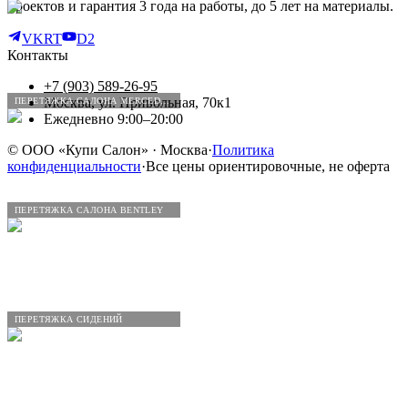
проектов и гарантия 3 года на работы, до 5 лет на материалы.
VK
RT
D2
Контакты
+7 (903) 589-26-95
Москва, ул. Привольная, 70к1
ПЕРЕТЯЖКА САЛОНА MERCEDES-BENZ
Ежедневно 9:00–20:00
©
ООО «Купи Салон»
· Москва
·
Политика
конфиденциальности
·
Все цены ориентировочные, не оферта
ПЕРЕТЯЖКА САЛОНА BENTLEY
ПЕРЕТЯЖКА СИДЕНИЙ