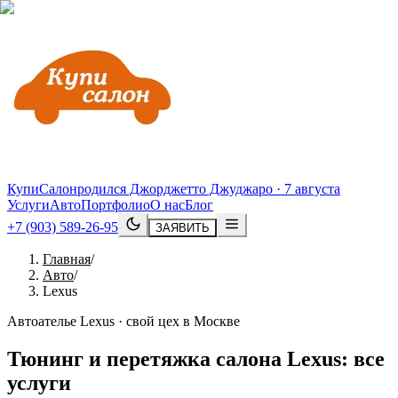
КупиСалон
родился Джорджетто Джуджаро · 7 августа
Услуги
Авто
Портфолио
О нас
Блог
+7 (903) 589-26-95
ЗАЯВИТЬ
Главная
/
Авто
/
Lexus
Автоателье Lexus · свой цех в Москве
Тюнинг и перетяжка салона
Lexus
: все
услуги