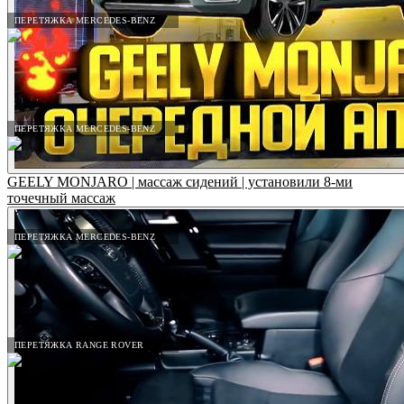
ПЕРЕТЯЖКА MERCEDES-BENZ
ПЕРЕТЯЖКА MERCEDES-BENZ
GEELY MONJARO | массаж сидений | установили 8-ми
точечный массаж
ПЕРЕТЯЖКА MERCEDES-BENZ
ПЕРЕТЯЖКА RANGE ROVER