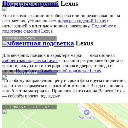
Подогрев сидений
Lexus
ПЕРЕТЯЖКА САЛОНА
Если в комплектации нет обогрева или он реализован не на
всех местах, устанавливаем
подогрев сидений Lexus
с
интеграцией в штатные кнопки и электрику.
Подробнее о
подогреве сидений Lexus
.
ПЕРЕТЯЖКА TOYOTA
Амбиентная подсветка
Lexus
Для вечерних поездок в характере марки — многозонная
амбиентная подсветка Lexus
с плавной регулировкой цвета и
яркости, аккуратно интегрированная в двери, торпедо и
ниши.
Подробнее об амбиентной подсветке Lexus
.
ПЕРЕТЯЖКА PORSCHE
По любому направлению цену и сроки фиксируем письменно,
гарантию оформляем в гарантийном талоне: 3 года на пошив
и до 5 лет на материалы. Пришлите фото салона Вашего Lexus
— соберём проект под задачу.
ПЕРЕТЯЖКА MERCEDES-BENZ