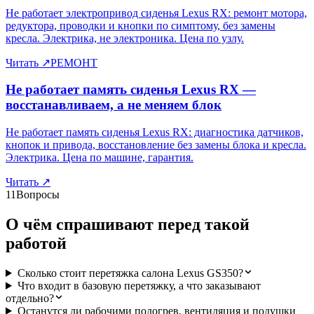
Не работает электропривод сиденья Lexus RX: ремонт мотора,
редуктора, проводки и кнопки по симптому, без замены
кресла. Электрика, не электроника. Цена по узлу.
Читать
↗
РЕМОНТ
Не работает память сиденья Lexus RX —
восстанавливаем, а не меняем блок
Не работает память сиденья Lexus RX: диагностика датчиков,
кнопок и привода, восстановление без замены блока и кресла.
Электрика. Цена по машине, гарантия.
Читать
↗
11
Вопросы
О чём спрашивают перед такой
работой
Сколько стоит перетяжка салона Lexus GS350?
Что входит в базовую перетяжку, а что заказывают
отдельно?
Останутся ли рабочими подогрев, вентиляция и подушки