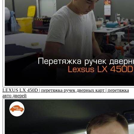
LEXUS LX 450D | перетяжка ручек дверных карт | перетяжка
авто дверей