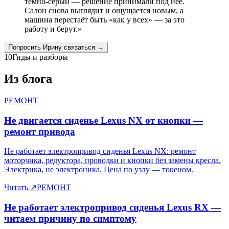
темно-серый — решение принимали под неё.
Салон снова выглядит и ощущается новым, а
машина перестаёт быть «как у всех» — за это
работу и берут.
»
Попросить
Ирину
связаться →
10
Гиды и разборы
Из блога
РЕМОНТ
Не двигается сиденье Lexus NX от кнопки —
ремонт привода
Не работает электропривод сиденья Lexus NX: ремонт
моторчика, редуктора, проводки и кнопки без замены кресла.
Электрика, не электроника. Цена по узлу — токеном.
Читать
↗
РЕМОНТ
Не работает электропривод сиденья Lexus RX —
читаем причину по симптому