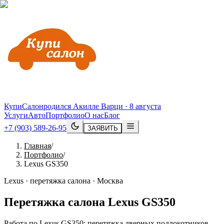
КупиСалон
родился Акилле Варци · 8 августа
Услуги
Авто
Портфолио
О нас
Блог
+7 (903) 589-26-95
ЗАЯВИТЬ
Главная
/
Портфолио
/
Lexus GS350
Lexus · перетяжка салона · Москва
Перетяжка салона
Lexus
GS350
Работа по Lexus GS350: перетяжка дверных подлокотников,