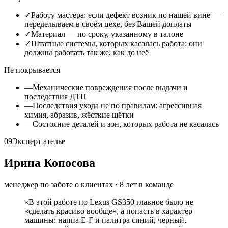
✓
Работу мастера: если дефект возник по нашей вине —
переделываем в своём цехе, без Вашей доплаты
✓
Материал — по сроку, указанному в талоне
✓
Штатные системы, которых касалась работа: они
должны работать так же, как до неё
Не покрывается
—
Механические повреждения после выдачи и
последствия ДТП
—
Последствия ухода не по правилам: агрессивная
химия, абразив, жёсткие щётки
—
Состояние деталей и зон, которых работа не касалась
09
Эксперт ателье
Ирина Копосова
менеджер по заботе о клиентах
·
8
лет в команде
«
В этой работе по Lexus GS350 главное было не
«сделать красиво вообще», а попасть в характер
машины: наппа E-F и палитра синий, черный,