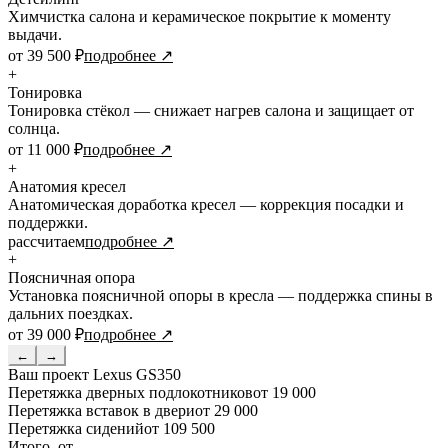
Химчистка салона и керамическое покрытие к моменту
выдачи.
от 39 500 ₽
подробнее ↗
+
Тонировка
Тонировка стёкол — снижает нагрев салона и защищает от
солнца.
от 11 000 ₽
подробнее ↗
+
Анатомия кресел
Анатомическая доработка кресел — коррекция посадки и
поддержки.
рассчитаем
подробнее ↗
+
Поясничная опора
Установка поясничной опоры в кресла — поддержка спины в
дальних поездках.
от 39 000 ₽
подробнее ↗
←
→
Ваш проект
Lexus GS350
Перетяжка дверных подлокотников
от 19 000
Перетяжка вставок в двери
от 29 000
Перетяжка сидений
от 109 500
Итого, от