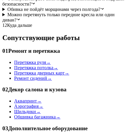
безопасности?
Обивка не пойдёт морщинами через полгода?
Можно перетянуть только передние кресла или один
диван?
12
Куда дальше
Сопутствующие работы
01
Ремонт и перетяжка
Перетяжка руля
→
Перетяжка потолка
→
Перетяжка дверных карт
→
Ремонт сидений
→
02
Декор салона и кузова
Аквапринт
→
Аэрография
→
Шильдики
→
Обшивка багажника
→
03
Дополнительное оборудование