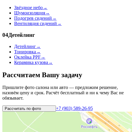
Звёздное небо
→
Шумоизоляция
→
Подогрев сидений
→
Вентиляция сидений
→
04
Детейлинг
Детейлинг
→
Тонировка
→
Оклейка PPF
→
Керамика кузова
→
Рассчитаем Вашу задачу
Пришлите фото салона или авто — предложим решение,
назовём цену и срок. Расчёт бесплатный и ни к чему Вас не
обязывает.
+7 (903) 589-26-95
Рассчитать по
фото