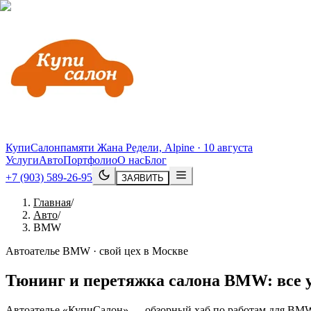
КупиСалон
памяти Жана Редели, Alpine · 10 августа
Услуги
Авто
Портфолио
О нас
Блог
+7 (903) 589-26-95
ЗАЯВИТЬ
Главная
/
Авто
/
BMW
Автоателье BMW · свой цех в Москве
Тюнинг и перетяжка салона
BMW
: все
Автоателье «КупиСалон» — обзорный хаб по работам для BMW: 