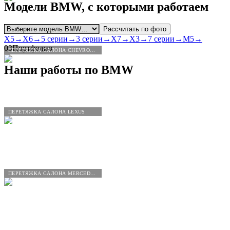
Модели
BMW
, с которыми работаем
Рассчитать по фото
X5
→
X6
→
5 серии
→
3 серии
→
X7
→
X3
→
7 серии
→
M5
→
03
Портфолио
ПЕРЕТЯЖКА САЛОНА CHEVROLET
Наши работы по
BMW
ПЕРЕТЯЖКА САЛОНА LEXUS
ПЕРЕТЯЖКА САЛОНА MERCEDES-BENZ