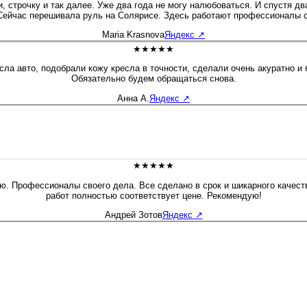
и, строчку и так далее. Уже два года не могу налюбоваться. И спустя д
Сейчас перешивала руль на Солярисе. Здесь работают профессионалы с
Maria Krasnova
Яндекс
↗
★★★★★
ла авто, подобрали кожу кресла в точности, сделали очень акуратно и
Обязательно будем обращаться снова.
Анна А.
Яндекс
↗
★★★★★
ию. Профессионалы своего дела. Все сделано в срок и шикарного качест
работ полностью соответствует цене. Рекомендую!
Андрей Зотов
Яндекс
↗