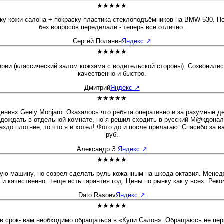
★★★★★
тку кожи салона + покраску пластика стеклоподъёмников на BMW 530. По
без вопросов переделали - теперь все отлично.
Сергей Полянин
Яндекс
↗
★★★★★
и (классический залом кожзама с водительской стороны). Созвонились,
качественно и быстро.
Дмитрий
Яндекс
↗
★★★★★
ниях Geely Monjaro. Оказалось что ребята оперативно и за разумные де
одождать в отдельной комнате, но я решил сходить в русский М@кдоналд
 то что я и хотел! Фото до и после прилагаю. Спасибо за вашу работу, успехов и проц
руб.
Александр З.
Яндекс
↗
★★★★★
 и качественно. +еще есть гарантия год. Цены по рынку как у всех. Рек
Dato Rasoev
Яндекс
↗
★★★★★
 в срок- вам необходимо обращаться в «Купи Салон». Обращаюсь не пер