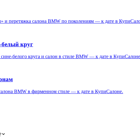
ки» и перетяжка салона BMW по поколениям — к дате в КупиСал
-белый круг
 сине-белого круга и салон в стиле BMW — к дате в КупиСалоне
конам
 салона BMW в фирменном стиле — к дате в КупиСалоне.
?