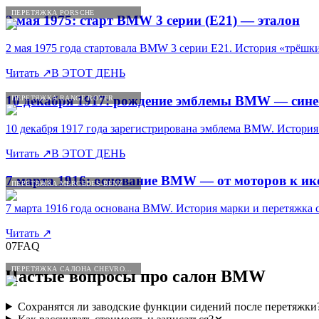
ПЕРЕТЯЖКА PORSCHE
2 мая 1975: старт BMW 3 серии (E21) — эталон
2 мая 1975 года стартовала BMW 3 серии E21. История «трёш
Читать
↗
В ЭТОТ ДЕНЬ
10 декабря 1917: рождение эмблемы BMW — сине
ПЕРЕТЯЖКА RANGE ROVER
10 декабря 1917 года зарегистрирована эмблема BMW. История
Читать
↗
В ЭТОТ ДЕНЬ
7 марта 1916: основание BMW — от моторов к и
ПЕРЕТЯЖКА MERCEDES-BENZ
7 марта 1916 года основана BMW. История марки и перетяжка
Читать
↗
07
FAQ
ПЕРЕТЯЖКА САЛОНА CHEVROLET
Частые вопросы про салон
BMW
Сохранятся ли заводские функции сидений после перетяжки