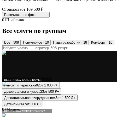
Стоимость
от 109 500 ₽
Рассчитать по
фото
01
Прайс-лист
Все услуги по группам
Все ·
308
Популярное
· 10
Наши разработки
· 18
Комфорт
· 10
308 услуг
ПЕРЕТЯЖКА RANGE ROVER
Ремонт и перетяжка
92
от
1 000
₽
+
Декор салона и кузова
23
от
500
₽
+
Дополнительное оборудование
46
от
1 500
₽
+
Детейлинг
147
от
500
₽
+
02
Модели
ПЕРЕТЯЖКА MERCEDES-BENZ