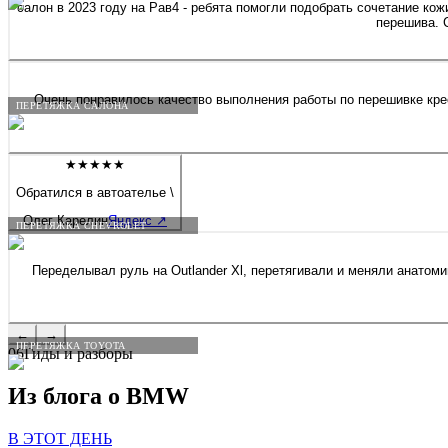
салон в 2023 году на Рав4 - ребята помогли подобрать сочетание кож
перешива. 
Очень понравилось качество выполнения работы по перешивке крес
ПЕРЕТЯЖКА САЛОНА
★★★★★
Обратился в автоателье \
Олег Карелин
Яндекс
↗
ПЕРЕТЯЖКА CHEVROLET
Переделывал руль на Outlander Xl, перетягивали и меняли анатом
←
→
ПЕРЕТЯЖКА TOYOTA
06
Гиды и разборы
Из блога о
BMW
В ЭТОТ ДЕНЬ