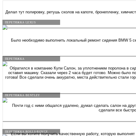
Делал тут полировку, ретушь сколов на капоте, бронепленку, химчис
ПЕРЕТЯЖКА LEXUS
Было необходимо выполнить локальный ремонт сидения BMW 5 сери
ПЕРЕТЯЖКА
Обратился в компанию Купи Салон, за уплотнением поролона в сиде
оставил машину. Сказали через 2 часа будет готово. Можно было п
готова! Все сделали очень аккуратно, места действительно стали гораздо плотнее,
ПЕРЕТЯЖКА BENTLEY
Почти год с ними общался удалено, думал сделать салон на другую машину, но созрел сделать руль кожанным на шкода октавия. Менеджер Николос (мой земляк), кукушку я ему вынес конечно капец. Но
сделали все быстро
ПЕРЕТЯЖКА ROLLS-ROYCE
Если вы хотите получить качественную работу, которую выполнят