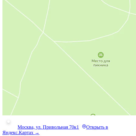
Москва, ул. Привольная 70к1
Открыть в
Яндекс.Картах →