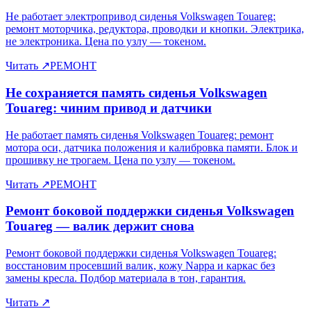
Не работает электропривод сиденья Volkswagen Touareg:
ремонт моторчика, редуктора, проводки и кнопки. Электрика,
не электроника. Цена по узлу — токеном.
Читать
↗
РЕМОНТ
Не сохраняется память сиденья Volkswagen
Touareg: чиним привод и датчики
Не работает память сиденья Volkswagen Touareg: ремонт
мотора оси, датчика положения и калибровка памяти. Блок и
прошивку не трогаем. Цена по узлу — токеном.
Читать
↗
РЕМОНТ
Ремонт боковой поддержки сиденья Volkswagen
Touareg — валик держит снова
Ремонт боковой поддержки сиденья Volkswagen Touareg:
восстановим просевший валик, кожу Nappa и каркас без
замены кресла. Подбор материала в тон, гарантия.
Читать
↗