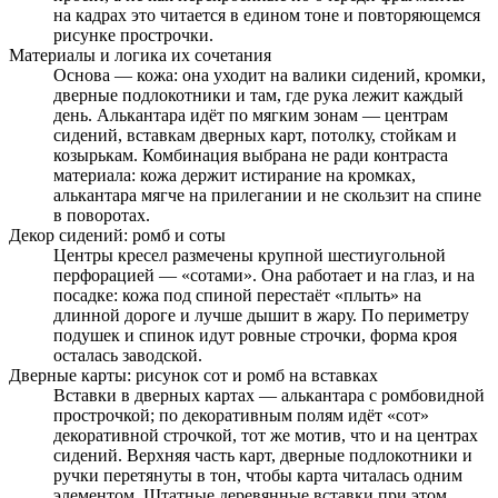
на кадрах это читается в едином тоне и повторяющемся
рисунке прострочки.
Материалы и логика их сочетания
Основа — кожа: она уходит на валики сидений, кромки,
дверные подлокотники и там, где рука лежит каждый
день. Алькантара идёт по мягким зонам — центрам
сидений, вставкам дверных карт, потолку, стойкам и
козырькам. Комбинация выбрана не ради контраста
материала: кожа держит истирание на кромках,
алькантара мягче на прилегании и не скользит на спине
в поворотах.
Декор сидений: ромб и соты
Центры кресел размечены крупной шестиугольной
перфорацией — «сотами». Она работает и на глаз, и на
посадке: кожа под спиной перестаёт «плыть» на
длинной дороге и лучше дышит в жару. По периметру
подушек и спинок идут ровные строчки, форма кроя
осталась заводской.
Дверные карты: рисунок сот и ромб на вставках
Вставки в дверных картах — алькантара с ромбовидной
прострочкой; по декоративным полям идёт «сот»
декоративной строчкой, тот же мотив, что и на центрах
сидений. Верхняя часть карт, дверные подлокотники и
ручки перетянуты в тон, чтобы карта читалась одним
элементом. Штатные деревянные вставки при этом