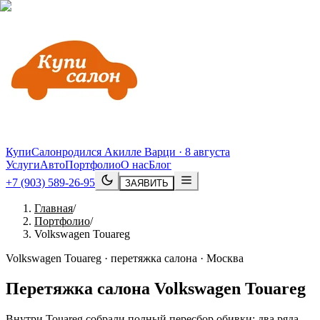
КупиСалон
родился Акилле Варци · 8 августа
Услуги
Авто
Портфолио
О нас
Блог
+7 (903) 589-26-95
ЗАЯВИТЬ
Главная
/
Портфолио
/
Volkswagen Touareg
Volkswagen Touareg · перетяжка салона · Москва
Перетяжка салона
Volkswagen
Touareg
Внутри Touareg собрали полный пересбор обивки: два ряда