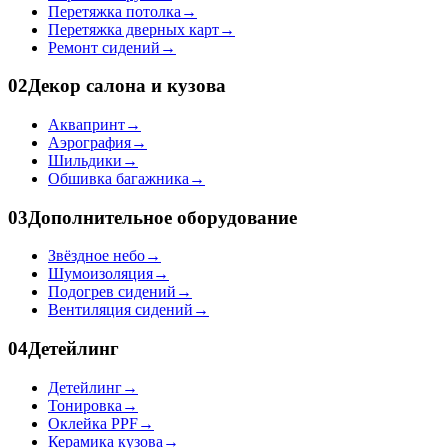
Перетяжка потолка
→
Перетяжка дверных карт
→
Ремонт сидений
→
02
Декор салона и кузова
Аквапринт
→
Аэрография
→
Шильдики
→
Обшивка багажника
→
03
Дополнительное оборудование
Звёздное небо
→
Шумоизоляция
→
Подогрев сидений
→
Вентиляция сидений
→
04
Детейлинг
Детейлинг
→
Тонировка
→
Оклейка PPF
→
Керамика кузова
→