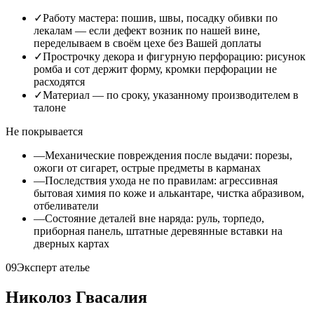
✓
Работу мастера: пошив, швы, посадку обивки по
лекалам — если дефект возник по нашей вине,
переделываем в своём цехе без Вашей доплаты
✓
Прострочку декора и фигурную перфорацию: рисунок
ромба и сот держит форму, кромки перфорации не
расходятся
✓
Материал — по сроку, указанному производителем в
талоне
Не покрывается
—
Механические повреждения после выдачи: порезы,
ожоги от сигарет, острые предметы в карманах
—
Последствия ухода не по правилам: агрессивная
бытовая химия по коже и алькантаре, чистка абразивом,
отбеливатели
—
Состояние деталей вне наряда: руль, торпедо,
приборная панель, штатные деревянные вставки на
дверных картах
09
Эксперт ателье
Николоз Гвасалия