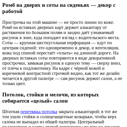
Ромб на дверях и соты на сиденьях — декор с
работой
Прострочка на этой машине — не просто линии по коже.
Ромб на вставках дверных карт держит алькантару от
растяжения по большим полям и заодно даёт узнаваемый
рисунок в зоне, куда попадает взгляд с водительского места.
Соты — крупная шестиугольная перфорация — идут по
центрам сидений: это одновременно и декор, и вентиляция,
кожа под спиной перестаёт «плыть» на длинной дороге. На
дверных вставках соты повторяются в виде декоративной
прострочки, замыкая рисунок в единую тему — сверху вниз,
от плеча к подлокотнику. На кадре с чёрной кожей и
коричневой контрастной строчкой видно, как тот же дизайн
читается в другой палитре — сам рисунок держит салон, а не
только цвет.
Потолок, стойки и мелочи, из которых
собирается «целый» салон
Штатная
перетяжка потолка
закрыта алькантарой; в тот же
тон ушли стойки и солнцезащитные козырьки, чтобы верх
салона не выпадал из общей палитры. Центральный
подлокотник и карты дверей перекроены по тем же лекалам,