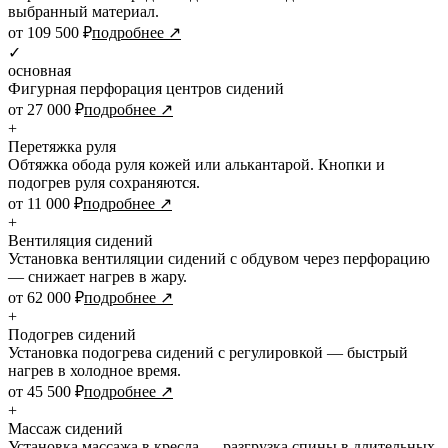
выбранный материал.
от 109 500 ₽
подробнее ↗
✓
основная
Фигурная перфорация центров сидений
от 27 000 ₽
подробнее ↗
+
Перетяжка руля
Обтяжка обода руля кожей или алькантарой. Кнопки и
подогрев руля сохраняются.
от 11 000 ₽
подробнее ↗
+
Вентиляция сидений
Установка вентиляции сидений с обдувом через перфорацию
— снижает нагрев в жару.
от 62 000 ₽
подробнее ↗
+
Подогрев сидений
Установка подогрева сидений с регулировкой — быстрый
нагрев в холодное время.
от 45 500 ₽
подробнее ↗
+
Массаж сидений
Установка массажа в кресла — разгрузка спины в длительных