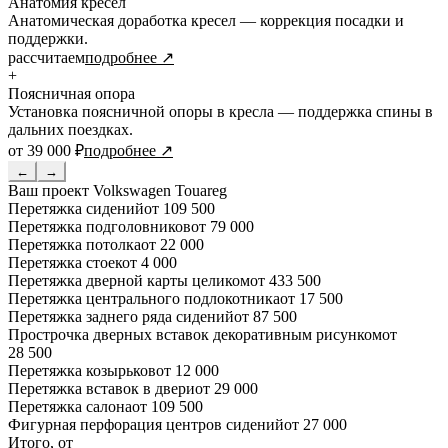
Анатомия кресел
Анатомическая доработка кресел — коррекция посадки и
поддержки.
рассчитаем
подробнее ↗
+
Поясничная опора
Установка поясничной опоры в кресла — поддержка спины в
дальних поездках.
от 39 000 ₽
подробнее ↗
←
→
Ваш проект
Volkswagen Touareg
Перетяжка сидений
от 109 500
Перетяжка подголовников
от 79 000
Перетяжка потолка
от 22 000
Перетяжка стоек
от 4 000
Перетяжка дверной карты целиком
от 433 500
Перетяжка центрального подлокотника
от 17 500
Перетяжка заднего ряда сидений
от 87 500
Прострочка дверных вставок декоративным рисунком
от
28 500
Перетяжка козырьков
от 12 000
Перетяжка вставок в двери
от 29 000
Перетяжка салона
от 109 500
Фигурная перфорация центров сидений
от 27 000
Итого, от