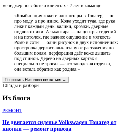
менеджер по заботе о клиентах
·
7
лет в команде
«
Комбинация кожи и алькантары в Touareg — не
про моду, а про износ. Кожа уходит туда, где рука
лежит каждый день: валики, кромки, дверные
подлокотники. Алькантара — на центры сидений
и на потолок, где важнее ощущение и мягкость.
Ромб и соты — один рисунок в двух исполнениях:
прострочка держит алькантару от растяжения по
большим полям, перфорация даёт коже дышать
под спиной. Дерево на дверных картах я
специально не трогал — это заводская отделка,
она встала обратно как родная.
»
Попросить
Николоза
связаться →
10
Гиды и разборы
Из блога
РЕМОНТ
Не двигается сиденье Volkswagen Touareg от
кнопки — ремонт привода