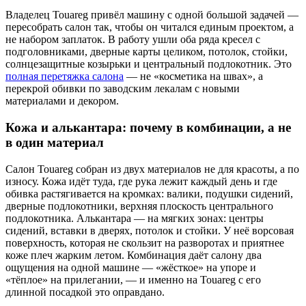
Владелец Touareg привёл машину с одной большой задачей —
пересобрать салон так, чтобы он читался единым проектом, а
не набором заплаток. В работу ушли оба ряда кресел с
подголовниками, дверные карты целиком, потолок, стойки,
солнцезащитные козырьки и центральный подлокотник. Это
полная перетяжка салона
— не «косметика на швах», а
перекрой обивки по заводским лекалам с новыми
материалами и декором.
Кожа и алькантара: почему в комбинации, а не
в один материал
Салон Touareg собран из двух материалов не для красоты, а по
износу. Кожа идёт туда, где рука лежит каждый день и где
обивка растягивается на кромках: валики, подушки сидений,
дверные подлокотники, верхняя плоскость центрального
подлокотника. Алькантара — на мягких зонах: центры
сидений, вставки в дверях, потолок и стойки. У неё ворсовая
поверхность, которая не скользит на разворотах и приятнее
коже плеч жарким летом. Комбинация даёт салону два
ощущения на одной машине — «жёсткое» на упоре и
«тёплое» на прилегании, — и именно на Touareg с его
длинной посадкой это оправдано.