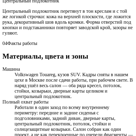
Центральный подлокотник
Центральный подлокотник перетянут в тон креслам и с той
же логикой строчки: кожа на верхней плоскости, где ложится
рука, декоративный шов вдоль кромки. Форма отверстий под
кнопки и подстаканники повторяет заводской крой, зазоры не
гуляют.
04
Факты работы
Материалы, цвета и зоны
Машина
Volkswagen Touareg, кузов SUV. Кадры сняты в нашем
цехе в Москве после сдачи работы, при рабочем свете. В
наряд ушёл весь салон — оба ряда кресел, потолок,
стойки, козырьки, дверные карты целиком и
центральный подлокотник.
Полный охват работы
Работали в один заход по всему внутреннему
периметру: передние и задние сиденья с
подголовниками, задний диван, дверные карты,
центральный подлокотник, потолок, стойки и
солнцезащитные козырьки. Салон собран как один
проект, а не как перекроенные по очереди фрагменты —