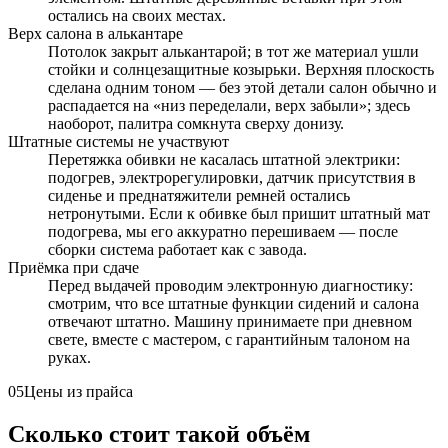
остались на своих местах.
Верх салона в алькантаре
Потолок закрыт алькантарой; в тот же материал ушли
стойки и солнцезащитные козырьки. Верхняя плоскость
сделана одним тоном — без этой детали салон обычно и
распадается на «низ переделали, верх забыли»; здесь
наоборот, палитра сомкнута сверху донизу.
Штатные системы не участвуют
Перетяжка обивки не касалась штатной электрики:
подогрев, электрорегулировки, датчик присутствия в
сиденье и преднатяжители ремней остались
нетронутыми. Если к обивке был пришит штатный мат
подогрева, мы его аккуратно перешиваем — после
сборки система работает как с завода.
Приёмка при сдаче
Перед выдачей проводим электронную диагностику:
смотрим, что все штатные функции сидений и салона
отвечают штатно. Машину принимаете при дневном
свете, вместе с мастером, с гарантийным талоном на
руках.
05
Цены из прайса
Сколько стоит такой объём