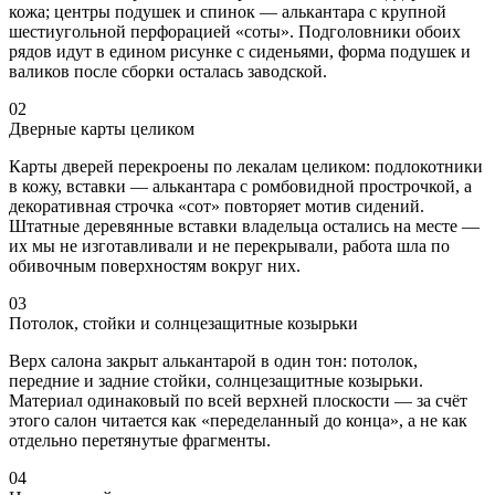
кожа; центры подушек и спинок — алькантара с крупной
шестиугольной перфорацией «соты». Подголовники обоих
рядов идут в едином рисунке с сиденьями, форма подушек и
валиков после сборки осталась заводской.
02
Дверные карты целиком
Карты дверей перекроены по лекалам целиком: подлокотники
в кожу, вставки — алькантара с ромбовидной прострочкой, а
декоративная строчка «сот» повторяет мотив сидений.
Штатные деревянные вставки владельца остались на месте —
их мы не изготавливали и не перекрывали, работа шла по
обивочным поверхностям вокруг них.
03
Потолок, стойки и солнцезащитные козырьки
Верх салона закрыт алькантарой в один тон: потолок,
передние и задние стойки, солнцезащитные козырьки.
Материал одинаковый по всей верхней плоскости — за счёт
этого салон читается как «переделанный до конца», а не как
отдельно перетянутые фрагменты.
04