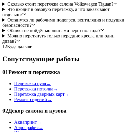
Сколько стоит перетяжка салона Volkswagen Tiguan?
Что входит в базовую перетяжку, а что заказывают
отдельно?
Останутся ли рабочими подогрев, вентиляция и подушки
безопасности?
Обивка не пойдёт морщинами через полгода?
Можно перетянуть только передние кресла или один
диван?
12
Куда дальше
Сопутствующие работы
01
Ремонт и перетяжка
Перетяжка руля
→
Перетяжка потолка
→
Перетяжка дверных карт
→
Ремонт сидений
→
02
Декор салона и кузова
Аквапринт
→
Аэрография
→