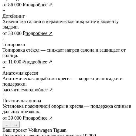
от 86 000 ₽
подробнее ↗
+
Детейлинг
Химчистка салона и керамическое покрытие к моменту
выдачи.
от 33 000 ₽
подробнее ↗
+
Тонировка
Тонировка стёкол — снижает нагрев салона и защищает от
солнца.
от 11 000 ₽
подробнее ↗
+
Анатомия кресел
Анатомическая доработка кресел — коррекция посадки и
поддержки.
рассчитаем
подробнее ↗
+
Поясничная опора
Установка поясничной опоры в кресла — поддержка спины в
дальних поездках.
от 39 000 ₽
подробнее ↗
←
→
Ваш проект
Volkswagen Tiguan
Перетяжка дверных подлокотников
от 19 000