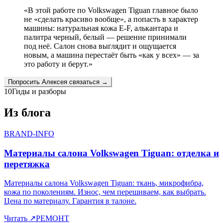
«
В этой работе по Volkswagen Tiguan главное было
не «сделать красиво вообще», а попасть в характер
машины: натуральная кожа E-F, алькантара и
палитра черный, белый — решение принимали
под неё. Салон снова выглядит и ощущается
новым, а машина перестаёт быть «как у всех» — за
это работу и берут.
»
Попросить
Алексея
связаться →
10
Гиды и разборы
Из блога
BRAND-INFO
Материалы салона Volkswagen Tiguan: отделка и
перетяжка
Материалы салона Volkswagen Tiguan: ткань, микрофибра,
кожа по поколениям. Износ, чем перешиваем, как выбрать.
Цена по материалу. Гарантия в талоне.
Читать
↗
РЕМОНТ