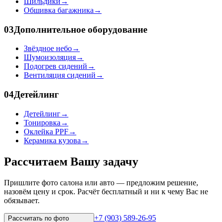
Шильдики
→
Обшивка багажника
→
03
Дополнительное оборудование
Звёздное небо
→
Шумоизоляция
→
Подогрев сидений
→
Вентиляция сидений
→
04
Детейлинг
Детейлинг
→
Тонировка
→
Оклейка PPF
→
Керамика кузова
→
Рассчитаем Вашу задачу
Пришлите фото салона или авто — предложим решение,
назовём цену и срок. Расчёт бесплатный и ни к чему Вас не
обязывает.
+7 (903) 589-26-95
Рассчитать по
фото