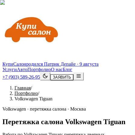
КупиСалон
родился Патрик Депайе · 9 августа
Услуги
Авто
Портфолио
О нас
Блог
+7 (903) 589-26-95
ЗАЯВИТЬ
Главная
/
Портфолио
/
Volkswagen Tiguan
Volkswagen · перетяжка салона · Москва
Перетяжка салона
Volkswagen
Tiguan
Работа по Volkswagen Tiguan: перетяжка дверных