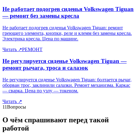
Не работает подогрев сиденья Volkswagen Tiguan
— ремонт без замены кресла
Не работает подогрев сиденья Volkswagen Tiguan: ремонт
греющего элемента, кнопки, реле и клемм без замены кресла.
Электрика кресла. Цена по машине.
Читать
↗
РЕМОНТ
Не регулируется сиденье Volkswagen Tiguan —
ремонт рычага, троса и салазок
Не регулируется сиденье Volkswagen Tiguan: болтается рычаг,
оборван трос, заклинили салазки. Ремонт механизма. Каркас
— сварка. Цена по узлу — токеном.
Читать
↗
11
Вопросы
О чём спрашивают перед такой
работой