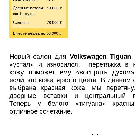
Дверные вставки
10 000
Р
(за 4 штуки)
Сиденья
78 000
Р
Вместе дешевле: 58 000
Р
Новый салон для
Volkswagen Tiguan
.
«устал» и износился, перетяжка в 
кожу поможет ему «воспрять духом»
если это кожа яркого цвета. В данном
выбрана красная кожа. Мы перетяну
дверные вставки и центральный по
Теперь у белого «тигуана» красн
отличное сочетание.