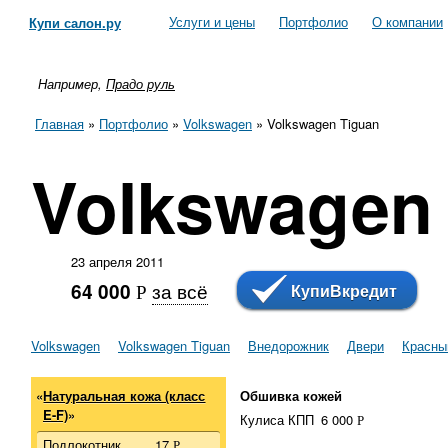
Услуги и цены
Портфолио
О компании
Купи салон.ру
Например,
Прадо руль
Главная
»
Портфолио
»
Volkswagen
»
Volkswagen Tiguan
Volkswagen
23 апреля 2011
за всё
64 000
КупиВкредит
Р
Volkswagen
Volkswagen Tiguan
Внедорожник
Двери
Красны
«
Натуральная кожа (класс
Обшивка кожей
E-F)
»
Кулиса КПП
6 000
Р
Подлокотник
17
Р