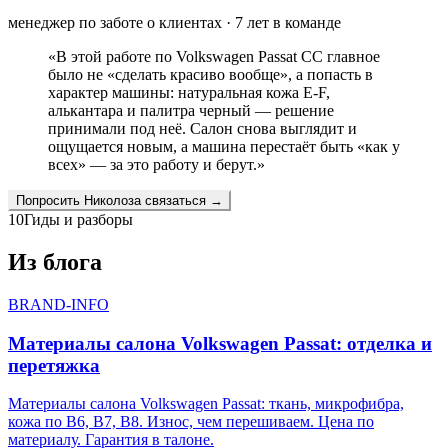
менеджер по заботе о клиентах
·
7
лет в команде
«
В этой работе по Volkswagen Passat CC главное
было не «сделать красиво вообще», а попасть в
характер машины: натуральная кожа E-F,
алькантара и палитра черный — решение
принимали под неё. Салон снова выглядит и
ощущается новым, а машина перестаёт быть «как у
всех» — за это работу и берут.
»
Попросить
Николоза
связаться →
10
Гиды и разборы
Из блога
BRAND-INFO
Материалы салона Volkswagen Passat: отделка и
перетяжка
Материалы салона Volkswagen Passat: ткань, микрофибра,
кожа по B6, B7, B8. Износ, чем перешиваем. Цена по
материалу. Гарантия в талоне.