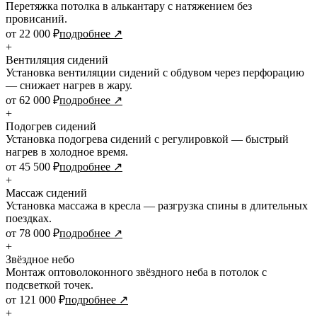
Перетяжка потолка в алькантару с натяжением без
провисаний.
от 22 000 ₽
подробнее ↗
+
Вентиляция сидений
Установка вентиляции сидений с обдувом через перфорацию
— снижает нагрев в жару.
от 62 000 ₽
подробнее ↗
+
Подогрев сидений
Установка подогрева сидений с регулировкой — быстрый
нагрев в холодное время.
от 45 500 ₽
подробнее ↗
+
Массаж сидений
Установка массажа в кресла — разгрузка спины в длительных
поездках.
от 78 000 ₽
подробнее ↗
+
Звёздное небо
Монтаж оптоволоконного звёздного неба в потолок с
подсветкой точек.
от 121 000 ₽
подробнее ↗
+