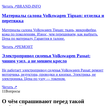
Читать
↗
BRAND-INFO
Материалы салона Volkswagen Tiguan: отделка и
перетяжка
Материалы салона Volkswagen Tiguan: ткань, микрофибра,
кожа по поколениям. Износ, чем перешиваем, как выбрать.
Цена по материалу. Гарантия в талоне.
Читать
↗
РЕМОНТ
Электропривод сиденья Volkswagen Passat:
чиним узел, а не меняем кресло
Не работает электропривод сиденья Volkswagen Passat: ремонт
моторчика, редуктора, проводки и кнопки. Электрика, не
электроника. Цена по узлу — токеном.
Читать
↗
11
Вопросы
О чём спрашивают перед такой