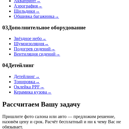
Аквапринт
→
Аэрография
→
Шильдики
→
Обшивка багажника
→
03
Дополнительное оборудование
Звёздное небо
→
Шумоизоляция
→
Подогрев сидений
→
Вентиляция сидений
→
04
Детейлинг
Детейлинг
→
Тонировка
→
Оклейка PPF
→
Керамика кузова
→
Рассчитаем Вашу задачу
Пришлите фото салона или авто — предложим решение,
назовём цену и срок. Расчёт бесплатный и ни к чему Вас не
обязывает.