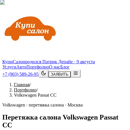
КупиСалон
родился Патрик Депайе · 9 августа
Услуги
Авто
Портфолио
О нас
Блог
+7 (903) 589-26-95
ЗАЯВИТЬ
Главная
/
Портфолио
/
Volkswagen Passat CC
Volkswagen · перетяжка салона · Москва
Перетяжка салона
Volkswagen
Passat
CC