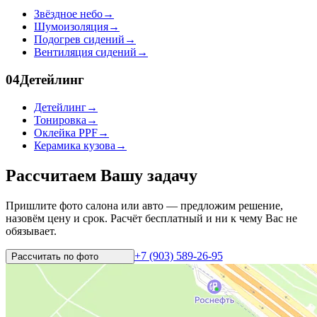
Звёздное небо
→
Шумоизоляция
→
Подогрев сидений
→
Вентиляция сидений
→
04
Детейлинг
Детейлинг
→
Тонировка
→
Оклейка PPF
→
Керамика кузова
→
Рассчитаем Вашу задачу
Пришлите фото салона или авто — предложим решение,
назовём цену и срок. Расчёт бесплатный и ни к чему Вас не
обязывает.
+7 (903) 589-26-95
Рассчитать по
фото