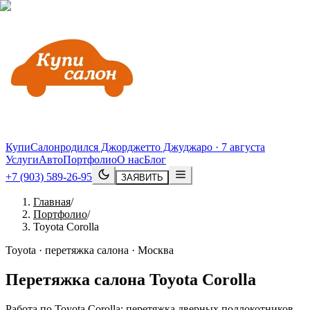
КупиСалон
родился Джорджетто Джуджаро · 7 августа
Услуги
Авто
Портфолио
О нас
Блог
+7 (903) 589-26-95
ЗАЯВИТЬ
Главная
/
Портфолио
/
Toyota Corolla
Toyota · перетяжка салона · Москва
Перетяжка салона
Toyota
Corolla
Работа по Toyota Corolla: перетяжка дверных подлокотников,