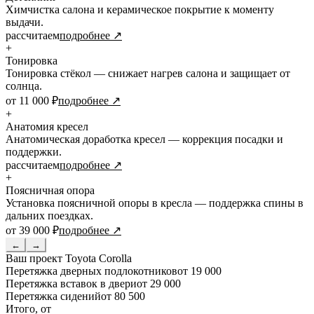
Химчистка салона и керамическое покрытие к моменту
выдачи.
рассчитаем
подробнее ↗
+
Тонировка
Тонировка стёкол — снижает нагрев салона и защищает от
солнца.
от 11 000 ₽
подробнее ↗
+
Анатомия кресел
Анатомическая доработка кресел — коррекция посадки и
поддержки.
рассчитаем
подробнее ↗
+
Поясничная опора
Установка поясничной опоры в кресла — поддержка спины в
дальних поездках.
от 39 000 ₽
подробнее ↗
←
→
Ваш проект
Toyota Corolla
Перетяжка дверных подлокотников
от 19 000
Перетяжка вставок в двери
от 29 000
Перетяжка сидений
от 80 500
Итого, от