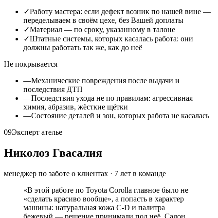
✓
Работу мастера: если дефект возник по нашей вине —
переделываем в своём цехе, без Вашей доплаты
✓
Материал — по сроку, указанному в талоне
✓
Штатные системы, которых касалась работа: они
должны работать так же, как до неё
Не покрывается
—
Механические повреждения после выдачи и
последствия ДТП
—
Последствия ухода не по правилам: агрессивная
химия, абразив, жёсткие щётки
—
Состояние деталей и зон, которых работа не касалась
09
Эксперт ателье
Николоз Гвасалия
менеджер по заботе о клиентах
·
7
лет в команде
«
В этой работе по Toyota Corolla главное было не
«сделать красиво вообще», а попасть в характер
машины: натуральная кожа C-D и палитра
бежевый — решение принимали под неё. Салон