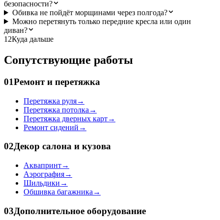
безопасности?
Обивка не пойдёт морщинами через полгода?
Можно перетянуть только передние кресла или один
диван?
12
Куда дальше
Сопутствующие работы
01
Ремонт и перетяжка
Перетяжка руля
→
Перетяжка потолка
→
Перетяжка дверных карт
→
Ремонт сидений
→
02
Декор салона и кузова
Аквапринт
→
Аэрография
→
Шильдики
→
Обшивка багажника
→
03
Дополнительное оборудование