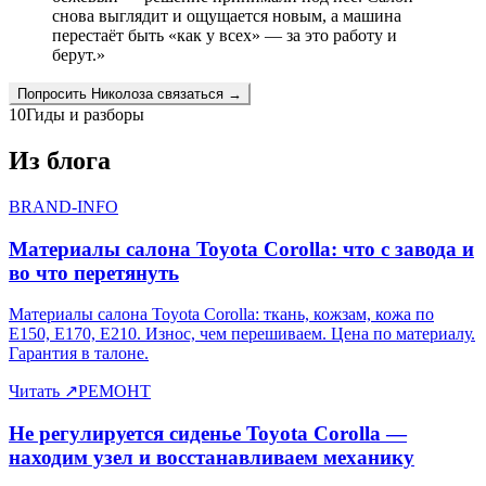
снова выглядит и ощущается новым, а машина
перестаёт быть «как у всех» — за это работу и
берут.
»
Попросить
Николоза
связаться →
10
Гиды и разборы
Из блога
BRAND-INFO
Материалы салона Toyota Corolla: что с завода и
во что перетянуть
Материалы салона Toyota Corolla: ткань, кожзам, кожа по
E150, E170, E210. Износ, чем перешиваем. Цена по материалу.
Гарантия в талоне.
Читать
↗
РЕМОНТ
Не регулируется сиденье Toyota Corolla —
находим узел и восстанавливаем механику