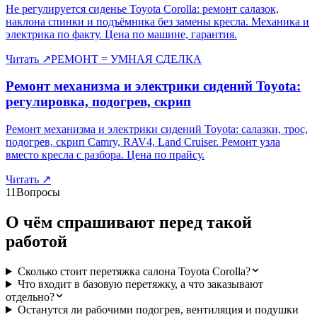
Не регулируется сиденье Toyota Corolla: ремонт салазок,
наклона спинки и подъёмника без замены кресла. Механика и
электрика по факту. Цена по машине, гарантия.
Читать
↗
РЕМОНТ = УМНАЯ СДЕЛКА
Ремонт механизма и электрики сидений Toyota:
регулировка, подогрев, скрип
Ремонт механизма и электрики сидений Toyota: салазки, трос,
подогрев, скрип Camry, RAV4, Land Cruiser. Ремонт узла
вместо кресла с разбора. Цена по прайсу.
Читать
↗
11
Вопросы
О чём спрашивают перед такой
работой
Сколько стоит перетяжка салона Toyota Corolla?
Что входит в базовую перетяжку, а что заказывают
отдельно?
Останутся ли рабочими подогрев, вентиляция и подушки