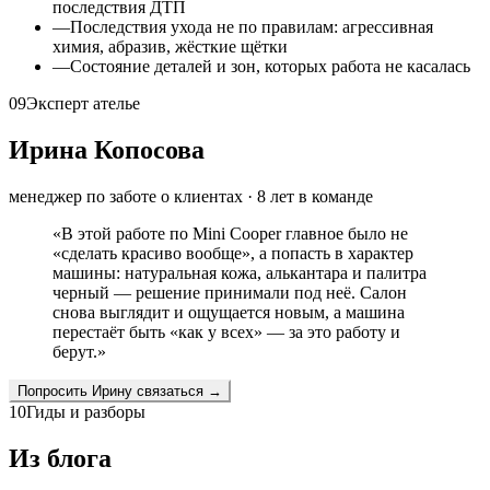
последствия ДТП
—
Последствия ухода не по правилам: агрессивная
химия, абразив, жёсткие щётки
—
Состояние деталей и зон, которых работа не касалась
09
Эксперт ателье
Ирина Копосова
менеджер по заботе о клиентах
·
8
лет в команде
«
В этой работе по Mini Cooper главное было не
«сделать красиво вообще», а попасть в характер
машины: натуральная кожа, алькантара и палитра
черный — решение принимали под неё. Салон
снова выглядит и ощущается новым, а машина
перестаёт быть «как у всех» — за это работу и
берут.
»
Попросить
Ирину
связаться →
10
Гиды и разборы
Из блога