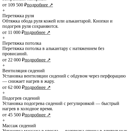
от 109 500 ₽
подробнее ↗
+
Перетяжка руля
Обтяжка обода руля кожей или алькантарой. Кнопки и
подогрев руля сохраняются.
от 11 000 ₽
подробнее ↗
+
Перетяжка потолка
Перетяжка потолка в алькантару с натяжением без
провисаний.
от 22 000 ₽
подробнее ↗
+
Вентиляция сидений
Установка вентиляции сидений с обдувом через перфорацию
— снижает нагрев в жару.
от 62 000 ₽
подробнее ↗
+
Подогрев сидений
Установка подогрева сидений с регулировкой — быстрый
нагрев в холодное время.
от 45 500 ₽
подробнее ↗
+
Массаж сидений
Установка массажа в кресла — разгрузка спины в длительных