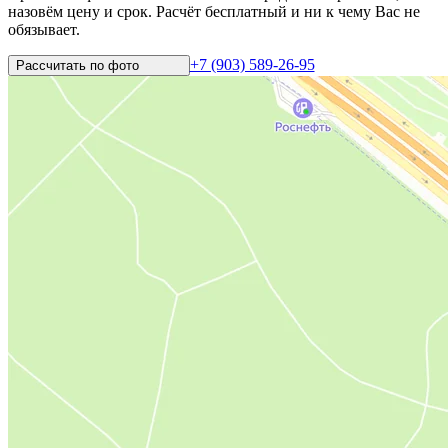
назовём цену и срок. Расчёт бесплатный и ни к чему Вас не
обязывает.
+7 (903) 589-26-95
Рассчитать по
фото