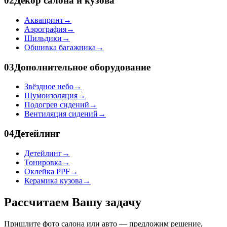
02
Декор салона и кузова
Аквапринт
→
Аэрография
→
Шильдики
→
Обшивка багажника
→
03
Дополнительное оборудование
Звёздное небо
→
Шумоизоляция
→
Подогрев сидений
→
Вентиляция сидений
→
04
Детейлинг
Детейлинг
→
Тонировка
→
Оклейка PPF
→
Керамика кузова
→
Рассчитаем Вашу задачу
Пришлите фото салона или авто — предложим решение,