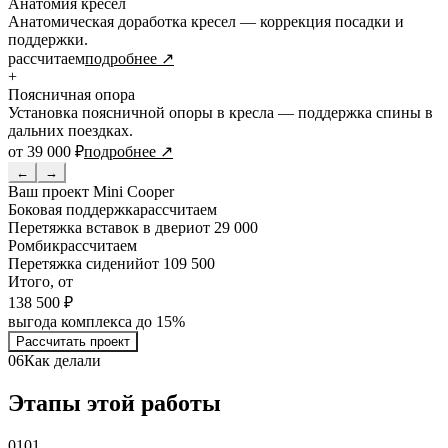
Анатомия кресел
Анатомическая доработка кресел — коррекция посадки и
поддержки.
рассчитаем
подробнее ↗
+
Поясничная опора
Установка поясничной опоры в кресла — поддержка спины в
дальних поездках.
от 39 000 ₽
подробнее ↗
←
→
Ваш проект
Mini Cooper
Боковая поддержка
рассчитаем
Перетяжка вставок в двери
от 29 000
Ромбик
рассчитаем
Перетяжка сидений
от 109 500
Итого, от
138 500 ₽
выгода комплекса до 15%
Рассчитать проект
06
Как делали
Этапы этой работы
01
01