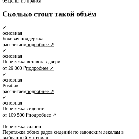
05
Цены из прайса
Сколько стоит такой объём
✓
основная
Боковая поддержка
рассчитаем
подробнее ↗
✓
основная
Перетяжка вставок в двери
от 29 000 ₽
подробнее ↗
✓
основная
Ромбик
рассчитаем
подробнее ↗
✓
основная
Перетяжка сидений
от 109 500 ₽
подробнее ↗
+
Перетяжка салона
Перетяжка обоих рядов сидений по заводским лекалам в
выбранный материал.