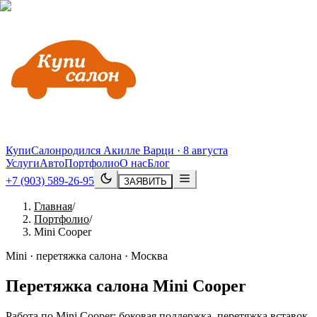
КупиСалон
родился Акилле Варци · 8 августа
Услуги
Авто
Портфолио
О нас
Блог
+7 (903) 589-26-95
ЗАЯВИТЬ
Главная
/
Портфолио
/
Mini Cooper
Mini · перетяжка салона · Москва
Перетяжка салона
Mini
Cooper
Работа по Mini Cooper: боковая поддержка, перетяжка вставок