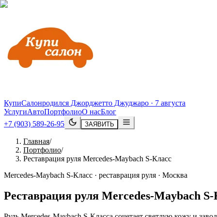
КупиСалон
родился Джорджетто Джуджаро · 7 августа
Услуги
Авто
Портфолио
О нас
Блог
+7 (903) 589-26-95
ЗАЯВИТЬ
Главная
/
Портфолио
/
Реставрация руля Mercedes-Maybach S-Класс
Mercedes-Maybach S-Класс · реставрация руля · Москва
Реставрация руля
Mercedes
-
Maybach
S
-
Руль Mercedes-Maybach S-Класса сочетает светлую кожу и завод