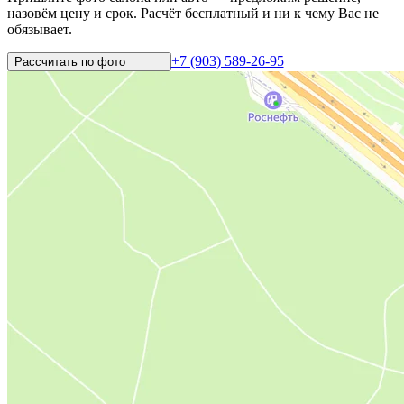
назовём цену и срок. Расчёт бесплатный и ни к чему Вас не
обязывает.
+7 (903) 589-26-95
Рассчитать по
фото