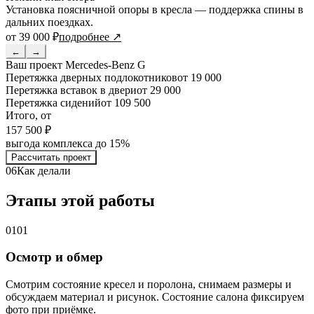
Установка поясничной опоры в кресла — поддержка спины в
дальних поездках.
от 39 000 ₽
подробнее ↗
←
→
Ваш проект
Mercedes-Benz G
Перетяжка дверных подлокотников
от 19 000
Перетяжка вставок в двери
от 29 000
Перетяжка сидений
от 109 500
Итого, от
157 500 ₽
выгода комплекса до 15%
Рассчитать проект
06
Как делали
Этапы этой работы
01
01
Осмотр и обмер
Смотрим состояние кресел и поролона, снимаем размеры и
обсуждаем материал и рисунок. Состояние салона фиксируем
фото при приёмке.