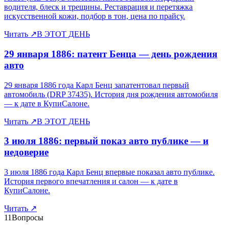
водителя, блеск и трещины. Реставрация и перетяжка
искусственной кожи, подбор в тон, цена по прайсу.
Читать
↗
В ЭТОТ ДЕНЬ
29 января 1886: патент Бенца — день рождения
авто
29 января 1886 года Карл Бенц запатентовал первый
автомобиль (DRP 37435). История дня рождения автомобиля
— к дате в КупиСалоне.
Читать
↗
В ЭТОТ ДЕНЬ
3 июля 1886: первый показ авто публике — и
недоверие
3 июля 1886 года Карл Бенц впервые показал авто публике.
История первого впечатления и салон — к дате в
КупиСалоне.
Читать
↗
11
Вопросы