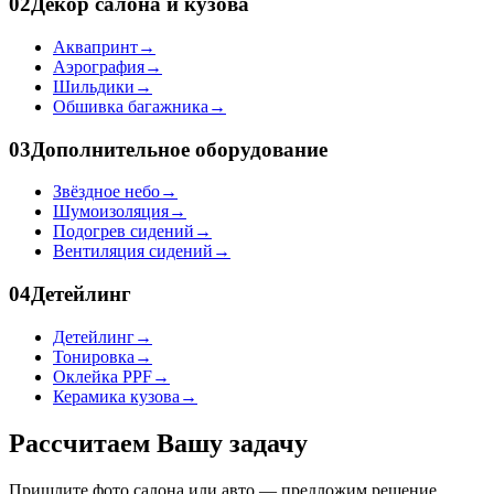
02
Декор салона и кузова
Аквапринт
→
Аэрография
→
Шильдики
→
Обшивка багажника
→
03
Дополнительное оборудование
Звёздное небо
→
Шумоизоляция
→
Подогрев сидений
→
Вентиляция сидений
→
04
Детейлинг
Детейлинг
→
Тонировка
→
Оклейка PPF
→
Керамика кузова
→
Рассчитаем Вашу задачу
Пришлите фото салона или авто — предложим решение,