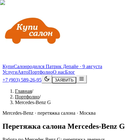
КупиСалон
родился Патрик Депайе · 9 августа
Услуги
Авто
Портфолио
О нас
Блог
+7 (903) 589-26-95
ЗАЯВИТЬ
Главная
/
Портфолио
/
Mercedes-Benz G
Mercedes-Benz · перетяжка салона · Москва
Перетяжка салона
Mercedes
-
Benz
G
Работа по Mercedes-Benz G: перетяжка дверных