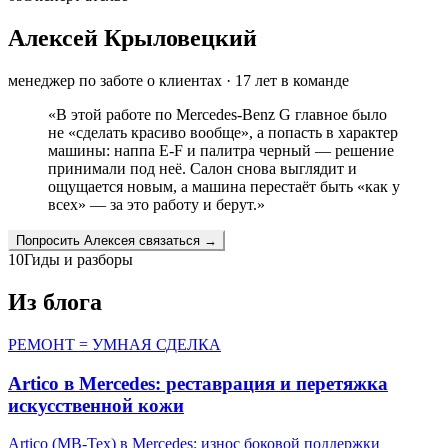
Алексей Крыловецкий
менеджер по заботе о клиентах
·
17
лет в команде
«
В этой работе по Mercedes-Benz G главное было
не «сделать красиво вообще», а попасть в характер
машины: наппа E-F и палитра черный — решение
принимали под неё. Салон снова выглядит и
ощущается новым, а машина перестаёт быть «как у
всех» — за это работу и берут.
»
Попросить
Алексея
связаться →
10
Гиды и разборы
Из блога
РЕМОНТ = УМНАЯ СДЕЛКА
Artico в Mercedes: реставрация и перетяжка
искусственной кожи
Artico (MB-Tex) в Mercedes: износ боковой поддержки