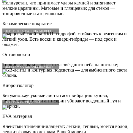
Полиуретан, что принимает удары камней и затягивает
мелкие царапины. Матовые и глянцевые; для стёкол —
тонировочные и атермальные.
Керамическое покрытие
ПЕРЕТЯЖКА САЛОНА MERCEDES-BENZ
Кварцевый слой на ЛКП: гидрофоб, стойкость к реагентам и
лёгкий уход. Есть воски и кварц-гибриды — под срок и
бюджет.
Оптоволокно
Тонкие волокна дают эффект звёздного неба на потолке;
ПЕРЕТЯЖКА САЛОНА BENTLEY
RGB-ленты и контурная подсветка — для амбиентного света
салона.
Виброизолятор
Битумно-каучуковые листы гасят вибрацию кузова;
шумопоглотители и антискрип убирают воздушный гул и
ПЕРЕТЯЖКА СИДЕНИЙ
сверчки.
EVA-материал
Ячеистый этиленвинилацетат: лёгкий, тёплый, моется водой,
держит форму по лекалам Вашей модели.