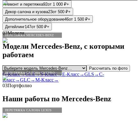
Ремонт и перетяжка
92
от
1 000
₽
+
Декор салона и кузова
23
от
500
₽
+
Дополнительное оборудование
46
от
1 500
₽
+
Детейлинг
147
от
500
₽
+
02
Модели
ПЕРЕТЯЖКА MERCEDES-BENZ
Модели
Mercedes
-
Benz
, с которыми
работаем
Рассчитать по фото
ПЕРЕТЯЖКА САЛОНА CHEVROLET
G-Класс
→
GLE
→
S-Класс
→
E-Класс
→
GLS
→
C-
Класс
→
GLC
→
M-Класс
→
03
Портфолио
Наши работы по
Mercedes
-
Benz
ПЕРЕТЯЖКА САЛОНА LEXUS