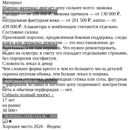
Материал
Именно материал двигает цену сильнее всего: экокожа
ПЕРЕТЯЖКА LEXUS
стандарт — от 109 000 ₽, экокожа премиум — от 130 000 ₽,
натуральная фактурная кожа — от 201 500 ₽, наппа — от
439 000 ₽. Алькантара и комбинации считаются отдельно.
Состояние салона
Просевший поролон, продавленная боковая поддержка, следы
влаги или прошлых ремонтов — это восстановление до
ПЕРЕТЯЖКА
перетяжки, а не сам перешив. Что нужно ремонтировать,
видно на осмотре; в смету это попадает отдельными строками,
без сюрпризов постфактум.
Сложность лекал и декор
Чем сложнее форма кресел и чем из большего числа деталей
скроена штатная обивка, тем больше лекал и пошива.
Фигурная отстрочка, ромбовидная стёжка или соты, фигурная
ПЕРЕТЯЖКА BENTLEY
перфорация, вставки и логотип цену поднимают; контрастная
нить и обычная перфорация — нет.
Собрать полный проект
↓
17 лет
на рынке
30 000+
выполненных проектов
ПЕРЕТЯЖКА ROLLS-ROYCE
5.0★
Хорошее место 2026 · Яндекс