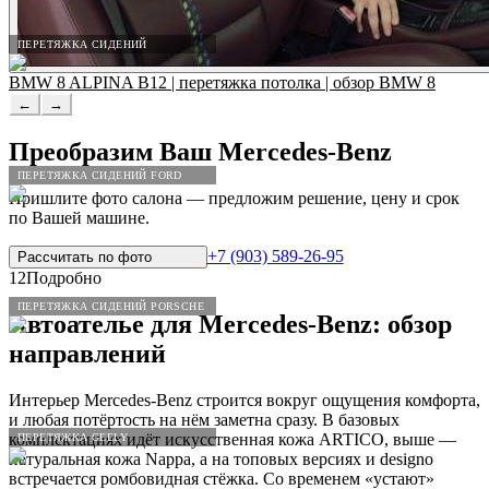
ПЕРЕТЯЖКА СИДЕНИЙ
BMW 8 ALPINA B12 | перетяжка потолка | обзор BMW 8
←
→
Преобразим Ваш
Mercedes
-
Benz
ПЕРЕТЯЖКА СИДЕНИЙ FORD
Пришлите фото салона — предложим решение, цену и срок
по Вашей машине.
+7 (903) 589-26-95
Рассчитать по
фото
12
Подробно
ПЕРЕТЯЖКА СИДЕНИЙ PORSCHE
Автоателье для
Mercedes
-
Benz
: обзор
направлений
Интерьер Mercedes-Benz строится вокруг ощущения комфорта,
и любая потёртость на нём заметна сразу. В базовых
комплектациях идёт искусственная кожа ARTICO, выше —
ПЕРЕТЯЖКА GEELY
натуральная кожа Nappa, а на топовых версиях и designo
встречается ромбовидная стёжка. Со временем «устают»