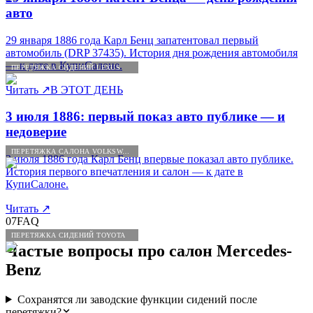
авто
29 января 1886 года Карл Бенц запатентовал первый
автомобиль (DRP 37435). История дня рождения автомобиля
— к дате в КупиСалоне.
ПЕРЕТЯЖКА СИДЕНИЙ LEXUS
Читать
↗
В ЭТОТ ДЕНЬ
3 июля 1886: первый показ авто публике — и
недоверие
ПЕРЕТЯЖКА САЛОНА VOLKSWAGEN
3 июля 1886 года Карл Бенц впервые показал авто публике.
История первого впечатления и салон — к дате в
КупиСалоне.
Читать
↗
07
FAQ
ПЕРЕТЯЖКА СИДЕНИЙ TOYOTA
Частые вопросы про салон
Mercedes
-
Benz
Сохранятся ли заводские функции сидений после
перетяжки?