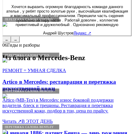
Хочется выразить огромную благодарность команде данного
ателье , у ребят просто золотые руки , высочайшая квалификация
и максимальный профессионализм. Перешили часть сидения
ПЕРЕТЯЖКА САЛОНА CHEVROLET
буквально за пару часов . Работай доволен , коллектив
приветливый и дружелюбный . Однозначно рекомендую
Андрей Шустров
Яндекс
↗
←
→
06
Гиды и разборы
ПЕРЕТЯЖКА САЛОНА LEXUS
Из блога о
Mercedes
-
Benz
РЕМОНТ = УМНАЯ СДЕЛКА
Artico в Mercedes: реставрация и перетяжка
искусственной кожи
ПЕРЕТЯЖКА САЛОНА MERCEDES-BENZ
Artico (MB-Tex) в Mercedes: износ боковой поддержки
водителя, блеск и трещины. Реставрация и перетяжка
искусственной кожи, подбор в тон, цена по прайсу.
Читать
↗
В ЭТОТ ДЕНЬ
ПЕРЕТЯЖКА САЛОНА BENTLEY
29 января 1886: патент Бенца — день рождения