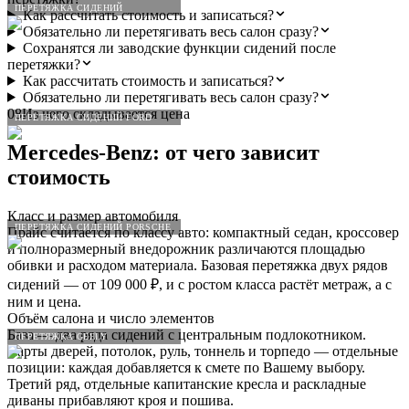
ПЕРЕТЯЖКА СИДЕНИЙ
Как рассчитать стоимость и записаться?
Обязательно ли перетягивать весь салон сразу?
Сохранятся ли заводские функции сидений после
перетяжки?
Как рассчитать стоимость и записаться?
Обязательно ли перетягивать весь салон сразу?
08
Из чего складывается цена
ПЕРЕТЯЖКА СИДЕНИЙ FORD
Mercedes
-
Benz
: от чего зависит
стоимость
Класс и размер автомобиля
ПЕРЕТЯЖКА СИДЕНИЙ PORSCHE
Прайс считается по классу авто: компактный седан, кроссовер
и полноразмерный внедорожник различаются площадью
обивки и расходом материала. Базовая перетяжка двух рядов
сидений — от 109 000 ₽, и с ростом класса растёт метраж, а с
ним и цена.
Объём салона и число элементов
База — два ряда сидений с центральным подлокотником.
ПЕРЕТЯЖКА GEELY
Карты дверей, потолок, руль, тоннель и торпедо — отдельные
позиции: каждая добавляется к смете по Вашему выбору.
Третий ряд, отдельные капитанские кресла и раскладные
диваны прибавляют кроя и пошива.