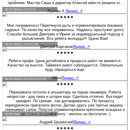
проблеме. Мастер Саша и директор Алексей вместе решили это
вопрос. Хочу дополнить, что я приятно удивлен был, как директор
ПЕРЕТЯЖКА TOYOTA
Руслан А.
Яндекс
↗
вовлечен в работу, помогал своим сотрудникам и через 2 дня мне
позвонил, чтобы узнать результат. Купи салон - профессионалы! К
★★★★★
сожалению больше 5 звёзд поставить не могу :) Руслан - Мазда 6
Мне понравилось! Перетянули руль и отремонтировали боковину
сиденья. По качеству все понравилось. Надеюсь прослужит долго.
Спасибо большое Дмитрию и Ирине за индивидуальный подход и
разъяснения. Все ребята молодцы!!! Удачи Вам!
ПЕРЕТЯЖКА PORSCHE
Дмитрий Кирсанов
Яндекс
↗
★★★★★
Ребята профи. Цена детейлинга в процессе работ не меняется.
Качество на высоте. Тайминги работ соблюдаются. Обязательно
буду обращаться еще.
Viktor
Яндекс
↗
ПЕРЕТЯЖКА RANGE ROVER
★★★★★
Перешивали потолок в алькантару на порше панамера. Работа
непростая - даа люка и шторки еще. Сделали отлично. Выглядит
шикарно. По срокам - как договаривались. По процессу
периодически присвлали фотки. Делаю здесь уже третью машину -
перешивал салон. Попутно отремонтировали крепление козырька и
крепление коврика к полу - мелочь но бесплатно :)
ПЕРЕТЯЖКА MERCEDES-BENZ
Андрей Цешинский
Яндекс
↗
★★★★★