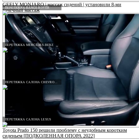
GEELY MONJARO | массаж сидений | установили 8-ми
ПЕРЕТЯЖКА RANGE ROVER
точечный массаж
ПЕРЕТЯЖКА MERCEDES-BENZ
ПЕРЕТЯЖКА САЛОНА CHEVROLET
ПЕРЕТЯЖКА САЛОНА LEXUS
Toyota Prado 150 решили проблему с неудобным коротким
сиденьем [ПОДКОЛЕННАЯ ОПОРА 2022]