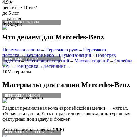
4.9★
рейтинг · Drive2
до 5 лет
гарантия
ПЕРЕТЯЖКА САЛОНА
09
Услуги
Что делаем для
Mercedes
-
Benz
Перетяжка салона
→
Перетяжка руля
→
Перетяжка
потолка
→
Звёздное небо
→
Шумоизоляция
→
Подогрев
ПЕРЕТЯЖКА TOYOTA
сидений
→
Вентиляция сидений
→
Массаж сидений
→
Оклейка
PPF
→
Тонировка
→
Детейлинг
→
10
Материалы
Материалы для салона
Mercedes
-
Benz
ПЕРЕТЯЖКА PORSCHE
Натуральная наппа
Гладкая премиальная кожа европейской выделки — мягкая,
тёплая, статусная. Есть и практичная экокожа, и натуральная
фактурная: под задачу и бюджет.
Антигравийная плёнка (PPF)
ПЕРЕТЯЖКА MERCEDES-BENZ