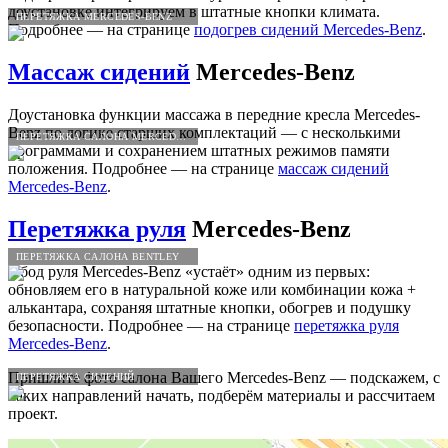
доустановке интегрируем в штатные кнопки климата.
ПЕРЕТЯЖКА MERCEDES-BENZ
Подробнее — на странице
подогрев сидений Mercedes-Benz
.
Массаж сидений
Mercedes-Benz
Доустановка функции массажа в передние кресла Mercedes-
Benz по логике старших комплектаций — с несколькими
ПЕРЕТЯЖКА САЛОНА MERCEDES-BENZ
программами и сохранением штатных режимов памяти
положения. Подробнее — на странице
массаж сидений
Mercedes-Benz
.
Перетяжка руля
Mercedes-Benz
ПЕРЕТЯЖКА САЛОНА BENTLEY
Обод руля Mercedes-Benz «устаёт» одним из первых:
обновляем его в натуральной коже или комбинации кожа +
алькантара, сохраняя штатные кнопки, обогрев и подушку
безопасности. Подробнее — на странице
перетяжка руля
Mercedes-Benz
.
Пришлите фото салона Вашего Mercedes-Benz — подскажем, с
ПЕРЕТЯЖКА СИДЕНИЙ
каких направлений начать, подберём материалы и рассчитаем
проект.