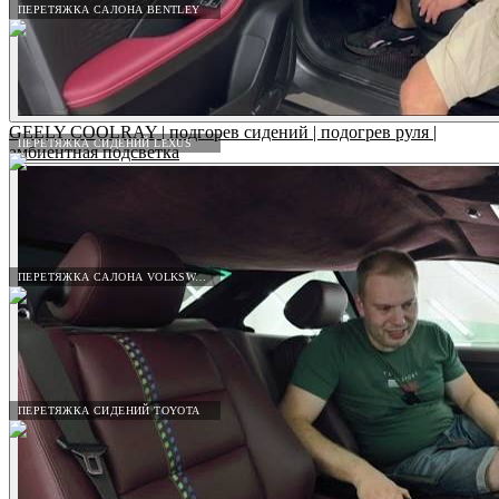
ПЕРЕТЯЖКА САЛОНА BENTLEY
GEELY COOLRAY | подгорев сидений | подогрев руля |
ПЕРЕТЯЖКА СИДЕНИЙ LEXUS
амбиентная подсветка
ПЕРЕТЯЖКА САЛОНА VOLKSWAGEN
ПЕРЕТЯЖКА СИДЕНИЙ TOYOTA