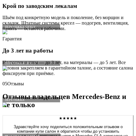
Крой по заводским лекалам
Шьём под конкретную модель и поколение, без морщин и
складок. Штатные системы кресел — подогрев, вентиляция,
ПЕРЕТЯЖКА GEELY
память — остаются рабочими.
Гарантия
До 3 лет на работы
На пошив и швы — до 3 лет, на материалы — до 5 лет. Все
ПЕРЕТЯЖКА LEXUS
условия закрепляем в гарантийном талоне, а состояние салона
фиксируем при приёмке.
05
Отзывы
Отзывы владельцев
Mercedes
-
Benz
и
ПЕРЕТЯЖКА
не только
★★★★★
Здравствуйте хочу поделиться положительным отзывом о
компании купи салон я обратился чтобы до установить
пневматический поясничный упор в Mercedes GLA записался на