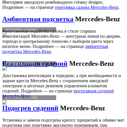
повторяем заводскую ромбовидную стёжку designo.
Подробнее — на странице
перетяжка салона Mercedes-Benz
.
Амбиентная подсветка
Mercedes-Benz
ПЕРЕТЯЖКА САЛОНА
Многозонная подсветка салона в стиле старших
комплектаций Mercedes-Benz — контурная линия по дверям,
торпедо и центральному тоннелю с выбором цвета через
штатное меню. Подробнее — на странице
амбиентная
подсветка Mercedes-Benz
.
Вентиляция сидений
Mercedes-Benz
ПЕРЕТЯЖКА TOYOTA
Доустановка вентиляции в передние, а при необходимости и
задние кресла Mercedes-Benz с сохранением заводской
электрики и штатных режимов управления климатом
сидений. Подробнее — на странице
вентиляция сидений
Mercedes-Benz
.
ПЕРЕТЯЖКА PORSCHE
Подогрев сидений
Mercedes-Benz
Установка и замена подогрева кресел: пришитый к обивке мат
подогрева при перетяжке аккуратно перешиваем, при