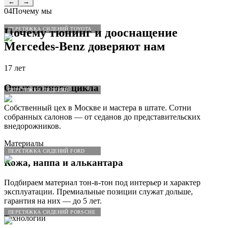
←
→
04
Почему мы
ПЕРЕТЯЖКА СИДЕНИЙ TOYOTA
Почему тюнинг и дооснащение
Mercedes
-
Benz
доверяют нам
17 лет
Опыт полного цикла
ПЕРЕТЯЖКА СИДЕНИЙ
Собственный цех в Москве и мастера в штате. Сотни
собранных салонов — от седанов до представительских
внедорожников.
Материалы
ПЕРЕТЯЖКА СИДЕНИЙ FORD
Кожа, наппа и алькантара
Подбираем материал тон-в-тон под интерьер и характер
эксплуатации. Премиальные позиции служат дольше,
гарантия на них — до 5 лет.
ПЕРЕТЯЖКА СИДЕНИЙ PORSCHE
Технологии