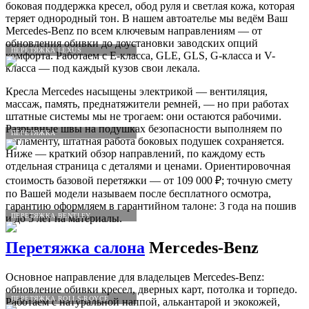
боковая поддержка кресел, обод руля и светлая кожа, которая
теряет однородный тон. В нашем автоателье мы ведём Ваш
Mercedes-Benz по всем ключевым направлениям — от
обновления обивки до доустановки заводских опций
ПЕРЕТЯЖКА LEXUS
комфорта. Работаем с E-класса, GLE, GLS, G-класса и V-
класса — под каждый кузов свои лекала.
Кресла Mercedes насыщены электрикой — вентиляция,
массаж, память, преднатяжители ремней, — но при работах
штатные системы мы не трогаем: они остаются рабочими.
Разрывные швы на подушках безопасности выполняем по
ПЕРЕТЯЖКА
регламенту, штатная работа боковых подушек сохраняется.
Ниже — краткий обзор направлений, по каждому есть
отдельная страница с деталями и ценами. Ориентировочная
стоимость базовой перетяжки — от 109 000 ₽; точную смету
по Вашей модели называем после бесплатного осмотра,
гарантию оформляем в гарантийном талоне: 3 года на пошив
ПЕРЕТЯЖКА BENTLEY
и до 5 лет на материалы.
Перетяжка салона
Mercedes-Benz
Основное направление для владельцев Mercedes-Benz:
обновление обивки кресел, дверных карт, потолка и торпедо.
ПЕРЕТЯЖКА ROLLS-ROYCE
Работаем с натуральной наппой, алькантарой и экокожей,