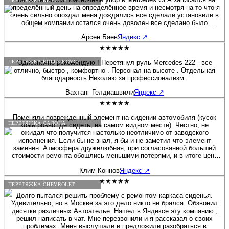
ПЕРЕТЯЖКА BENTLEY
определённый день на определённое время и несмотря на то что я
очень сильно опоздал меня дождались все сделали установили в
общем компании остался очень доволен все сделано было
профессионально и максимально по заводу отдельное спасибо
Арсен Баев
Яндекс
↗
хочу сказать мастеру установщику Александру и директору
компании Алексею за их профессионализм мне очень все
★★★★★
понравилось и буду рекомендовать всем своим знакомым кто
хочет доработать свой салон добавить каких-нибудь полезных
Однозначно рекомендую ! Перетянул руль Mercedes 222 - все
ПЕРЕТЯЖКА ROLLS-ROYCE
опций или просто перешить отдельные части всем рекомендую
отлично, быстро , комфортно . Персонал на высоте . Отдельная
благодарность Николаю за профессионализм .
Вахтанг Гелдиашвили
Яндекс
↗
★★★★★
Поменяли поврежденный элемент на сидении автомобиля (кусок
ПЕРЕТЯЖКА САЛОНА
кожи ровно где сидеть, на самом видном месте). Честно, не
ожидал что получится настолько неотличимо от заводского
исполнения. Если бы не знал, я бы и не заметил что элемент
заменен. Атмосфера дружелюбная, при согласованной большей
стоимости ремонта обошлись меньшими потерями, и в итоге цена
была вполовину меньше того, что я согласовал. Рекомендую! Если
Клим Коннов
Яндекс
↗
через время что-то изменится, отзыв дополню. Но почему-то
уверен, что не придется.
★★★★★
ПЕРЕТЯЖКА CHEVROLET
Долго пытался решить проблему с ремонтом каркаса сиденья.
Удивительно, но в Москве за это дело никто не брался. Обзвонил
десятки различных Автоателье. Нашел в Яндексе эту компанию ,
решил написать в чат. Мне перезвонили и я рассказал о своих
проблемах. Меня выслушали и предложили разобраться в