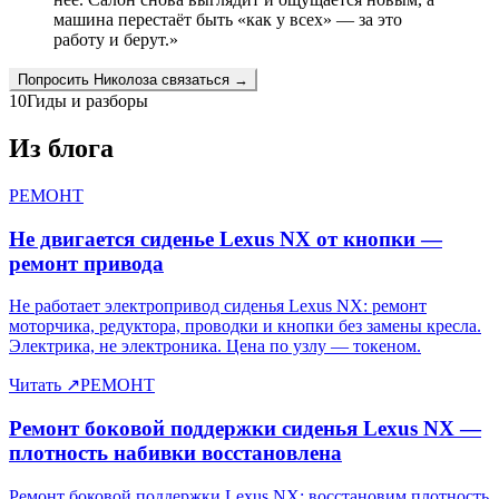
машина перестаёт быть «как у всех» — за это
работу и берут.
»
Попросить
Николоза
связаться →
10
Гиды и разборы
Из блога
РЕМОНТ
Не двигается сиденье Lexus NX от кнопки —
ремонт привода
Не работает электропривод сиденья Lexus NX: ремонт
моторчика, редуктора, проводки и кнопки без замены кресла.
Электрика, не электроника. Цена по узлу — токеном.
Читать
↗
РЕМОНТ
Ремонт боковой поддержки сиденья Lexus NX —
плотность набивки восстановлена
Ремонт боковой поддержки Lexus NX: восстановим плотность