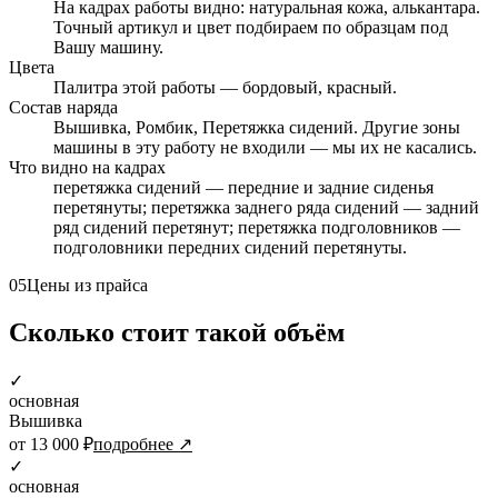
На кадрах работы видно: натуральная кожа, алькантара.
Точный артикул и цвет подбираем по образцам под
Вашу машину.
Цвета
Палитра этой работы — бордовый, красный.
Состав наряда
Вышивка, Ромбик, Перетяжка сидений. Другие зоны
машины в эту работу не входили — мы их не касались.
Что видно на кадрах
перетяжка сидений — передние и задние сиденья
перетянуты; перетяжка заднего ряда сидений — задний
ряд сидений перетянут; перетяжка подголовников —
подголовники передних сидений перетянуты.
05
Цены из прайса
Сколько стоит такой объём
✓
основная
Вышивка
от 13 000 ₽
подробнее ↗
✓
основная