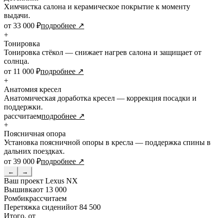
Химчистка салона и керамическое покрытие к моменту
выдачи.
от 33 000 ₽
подробнее ↗
+
Тонировка
Тонировка стёкол — снижает нагрев салона и защищает от
солнца.
от 11 000 ₽
подробнее ↗
+
Анатомия кресел
Анатомическая доработка кресел — коррекция посадки и
поддержки.
рассчитаем
подробнее ↗
+
Поясничная опора
Установка поясничной опоры в кресла — поддержка спины в
дальних поездках.
от 39 000 ₽
подробнее ↗
←
→
Ваш проект
Lexus NX
Вышивка
от 13 000
Ромбик
рассчитаем
Перетяжка сидений
от 84 500
Итого, от