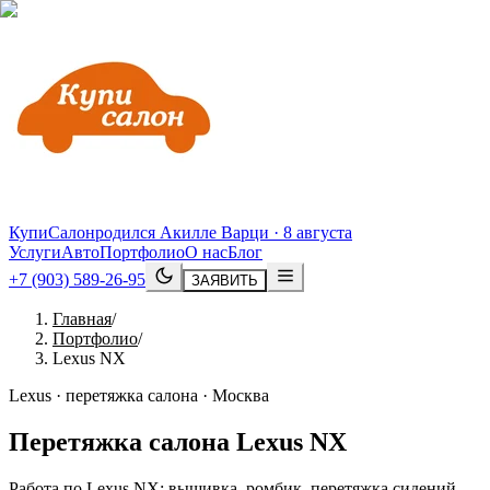
КупиСалон
родился Акилле Варци · 8 августа
Услуги
Авто
Портфолио
О нас
Блог
+7 (903) 589-26-95
ЗАЯВИТЬ
Главная
/
Портфолио
/
Lexus NX
Lexus · перетяжка салона · Москва
Перетяжка салона
Lexus
NX
Работа по Lexus NX: вышивка, ромбик, перетяжка сидений.