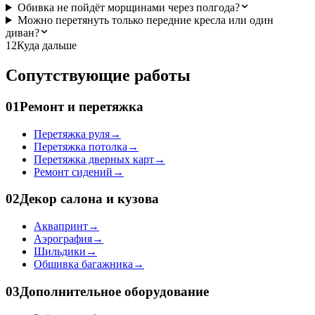
Обивка не пойдёт морщинами через полгода?
Можно перетянуть только передние кресла или один
диван?
12
Куда дальше
Сопутствующие работы
01
Ремонт и перетяжка
Перетяжка руля
→
Перетяжка потолка
→
Перетяжка дверных карт
→
Ремонт сидений
→
02
Декор салона и кузова
Аквапринт
→
Аэрография
→
Шильдики
→
Обшивка багажника
→
03
Дополнительное оборудование