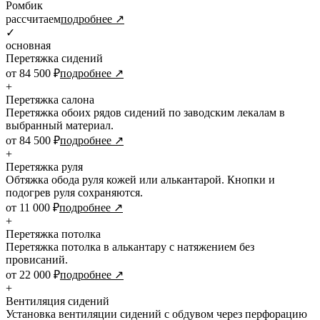
Ромбик
рассчитаем
подробнее ↗
✓
основная
Перетяжка сидений
от 84 500 ₽
подробнее ↗
+
Перетяжка салона
Перетяжка обоих рядов сидений по заводским лекалам в
выбранный материал.
от 84 500 ₽
подробнее ↗
+
Перетяжка руля
Обтяжка обода руля кожей или алькантарой. Кнопки и
подогрев руля сохраняются.
от 11 000 ₽
подробнее ↗
+
Перетяжка потолка
Перетяжка потолка в алькантару с натяжением без
провисаний.
от 22 000 ₽
подробнее ↗
+
Вентиляция сидений
Установка вентиляции сидений с обдувом через перфорацию