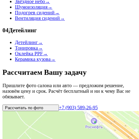
Звёздное небо
→
Шумоизоляция
→
Подогрев сидений
→
Вентиляция сидений
→
04
Детейлинг
Детейлинг
→
Тонировка
→
Оклейка PPF
→
Керамика кузова
→
Рассчитаем Вашу задачу
Пришлите фото салона или авто — предложим решение,
назовём цену и срок. Расчёт бесплатный и ни к чему Вас не
обязывает.
+7 (903) 589-26-95
Рассчитать по
фото