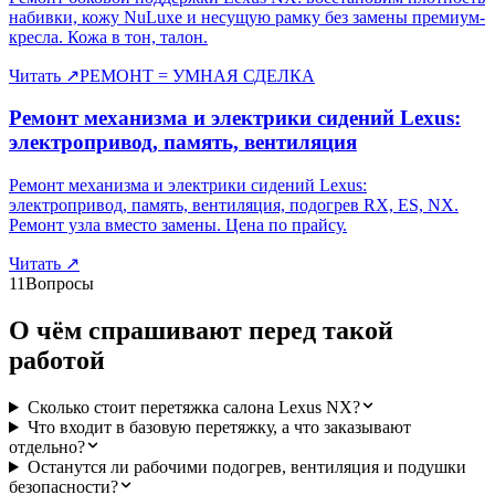
набивки, кожу NuLuxe и несущую рамку без замены премиум-
кресла. Кожа в тон, талон.
Читать
↗
РЕМОНТ = УМНАЯ СДЕЛКА
Ремонт механизма и электрики сидений Lexus:
электропривод, память, вентиляция
Ремонт механизма и электрики сидений Lexus:
электропривод, память, вентиляция, подогрев RX, ES, NX.
Ремонт узла вместо замены. Цена по прайсу.
Читать
↗
11
Вопросы
О чём спрашивают перед такой
работой
Сколько стоит перетяжка салона Lexus NX?
Что входит в базовую перетяжку, а что заказывают
отдельно?
Останутся ли рабочими подогрев, вентиляция и подушки
безопасности?