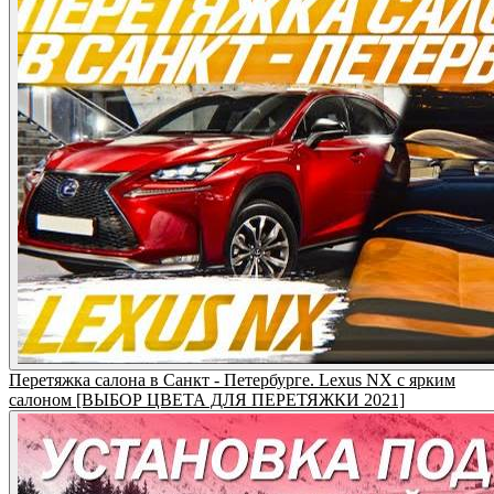
Перетяжка салона в Санкт - Петербурге. Lexus NX с ярким
салоном [ВЫБОР ЦВЕТА ДЛЯ ПЕРЕТЯЖКИ 2021]