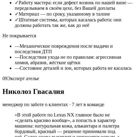
✓
Работу мастера: если дефект возник по нашей вине —
переделываем в своём цехе, без Вашей доплаты
✓
Материал — по сроку, указанному в талоне
✓
Штатные системы, которых касалась работа: они
должны работать так же, как до неё
Не покрывается
—
Механические повреждения после выдачи и
последствия ДТП
—
Последствия ухода не по правилам: агрессивная
химия, абразив, жёсткие щётки
—
Состояние деталей и зон, которых работа не касалась
09
Эксперт ателье
Николоз Гвасалия
менеджер по заботе о клиентах
·
7
лет в команде
«
В этой работе по Lexus NX главное было не
«сделать красиво вообще», а попасть в характер
машины: натуральная кожа, алькантара и палитра
бордовый, красный — решение принимали под
неё. Салон снова выглядит и ощущается новым, а