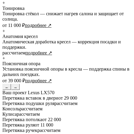
+
Тонировка
Тонировка стёкол — снижает нагрев салона и защищает от
солнца.
от 11 000 ₽
подробнее ↗
+
Анатомия кресел
Анатомическая доработка кресел — коррекция посадки и
поддержки.
рассчитаем
подробнее ↗
+
Поясничная опора
Установка поясничной опоры в кресла — поддержка спины в
дальних поездках.
от 39 000 ₽
подробнее ↗
←
→
Ваш проект
Lexus LX570
Перетяжка вставок в двери
от 29 000
Перетяжка подушки руля
рассчитаем
Консоль
рассчитаем
Кулиса
рассчитаем
Перетяжка потолка
от 22 000
Перетяжка руля
от 11 000
Перетяжка ручек
рассчитаем