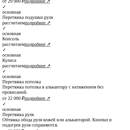
от 29 000 ₽
подробнее ↗
✓
основная
Перетяжка подушки руля
рассчитаем
подробнее ↗
✓
основная
Консоль
рассчитаем
подробнее ↗
✓
основная
Кулиса
рассчитаем
подробнее ↗
✓
основная
Перетяжка потолка
Перетяжка потолка в алькантару с натяжением без
провисаний.
от 22 000 ₽
подробнее ↗
✓
основная
Перетяжка руля
Обтяжка обода руля кожей или алькантарой. Кнопки и
подогрев руля сохраняются.