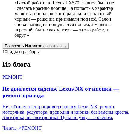
«
В этой работе по Lexus LX570 главное было не
«сделать красиво вообще», а попасть в характер
машины: наппа, алькантара и палитра красный,
черный — решение принимали под неё. Салон
снова выглядит и ощущается новым, а машина
перестаёт быть «как у всех» — за это работу и
берут.
»
Попросить
Николоза
связаться →
10
Гиды и разборы
Из блога
РЕМОНТ
Не двигается сиденье Lexus NX от кнопки —
ремонт привода
Не работает электропривод сиденья Lexus NX: ремонт
моторчика, редуктора, проводки и кнопки без замены кресла.
Электрика, не электроника. Цена по узлу — токеном.
Читать
↗
РЕМОНТ