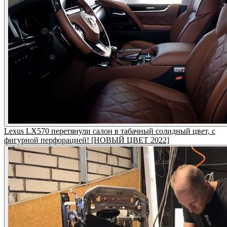
Lexus LX570 перетянули салон в табачный солидный цвет, с
фигурной перфорацией! [НОВЫЙ ЦВЕТ 2022]