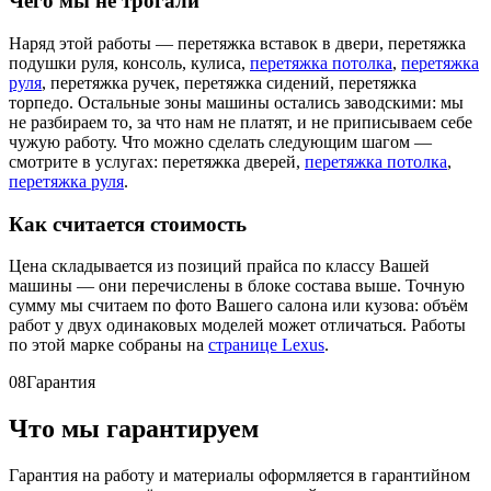
Чего мы не трогали
Наряд этой работы — перетяжка вставок в двери, перетяжка
подушки руля, консоль, кулиса,
перетяжка потолка
,
перетяжка
руля
, перетяжка ручек, перетяжка сидений, перетяжка
торпедо. Остальные зоны машины остались заводскими: мы
не разбираем то, за что нам не платят, и не приписываем себе
чужую работу. Что можно сделать следующим шагом —
смотрите в услугах: перетяжка дверей,
перетяжка потолка
,
перетяжка руля
.
Как считается стоимость
Цена складывается из позиций прайса по классу Вашей
машины — они перечислены в блоке состава выше. Точную
сумму мы считаем по фото Вашего салона или кузова: объём
работ у двух одинаковых моделей может отличаться. Работы
по этой марке собраны на
странице Lexus
.
08
Гарантия
Что мы гарантируем
Гарантия на работу и материалы оформляется в гарантийном