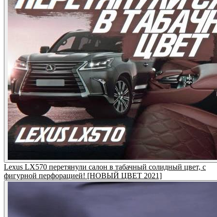
Lexus LX570 перетянули салон в табачный солидный цвет, с
фигурной перфорацией! [НОВЫЙ ЦВЕТ 2021]