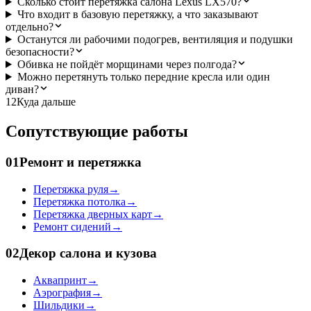
Сколько стоит перетяжка салона Lexus LX570?
Что входит в базовую перетяжку, а что заказывают
отдельно?
Останутся ли рабочими подогрев, вентиляция и подушки
безопасности?
Обивка не пойдёт морщинами через полгода?
Можно перетянуть только передние кресла или один
диван?
12
Куда дальше
Сопутствующие работы
01
Ремонт и перетяжка
Перетяжка руля
→
Перетяжка потолка
→
Перетяжка дверных карт
→
Ремонт сидений
→
02
Декор салона и кузова
Аквапринт
→
Аэрография
→
Шильдики
→