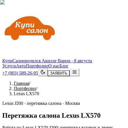
КупиСалон
родился Акилле Варци · 8 августа
Услуги
Авто
Портфолио
О нас
Блог
+7 (903) 589-26-95
ЗАЯВИТЬ
Главная
/
Портфолио
/
Lexus LX570
Lexus J200 · перетяжка салона · Москва
Перетяжка салона
Lexus
LX570
Работа по Lexus LX570 J200: перетяжка вставок в двери,