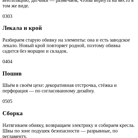
вентиляцию, датчики — размечаем, чтобы вернуть на место в
том же виде.
03
03
Лекала и крой
Разбираем старую обивку на элементы: она и есть заводское
лекало. Новый крой повторяет родной, поэтому обивка
садится без морщин и складок.
04
04
Пошив
Шьём в своём цехе: декоративная отстрочка, стёжка и
перфорация — по согласованному дизайну.
05
05
Сборка
Натягиваем обивку, возвращаем электрику и собираем кресла.
Швы по зоне подушек безопасности — разрывные, по
регламенту.