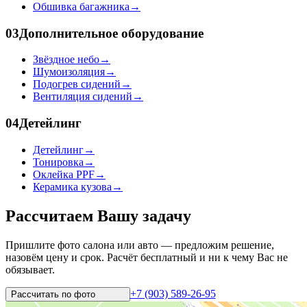
Обшивка багажника
→
03
Дополнительное оборудование
Звёздное небо
→
Шумоизоляция
→
Подогрев сидений
→
Вентиляция сидений
→
04
Детейлинг
Детейлинг
→
Тонировка
→
Оклейка PPF
→
Керамика кузова
→
Рассчитаем Вашу задачу
Пришлите фото салона или авто — предложим решение,
назовём цену и срок. Расчёт бесплатный и ни к чему Вас не
обязывает.
+7 (903) 589-26-95
Рассчитать по
фото