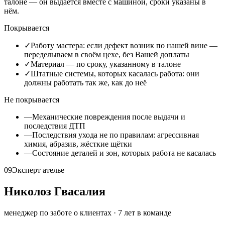
талоне — он выдаётся вместе с машиной, сроки указаны в
нём.
Покрывается
✓
Работу мастера: если дефект возник по нашей вине —
переделываем в своём цехе, без Вашей доплаты
✓
Материал — по сроку, указанному в талоне
✓
Штатные системы, которых касалась работа: они
должны работать так же, как до неё
Не покрывается
—
Механические повреждения после выдачи и
последствия ДТП
—
Последствия ухода не по правилам: агрессивная
химия, абразив, жёсткие щётки
—
Состояние деталей и зон, которых работа не касалась
09
Эксперт ателье
Николоз Гвасалия
менеджер по заботе о клиентах
·
7
лет в команде