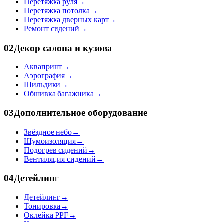
Перетяжка руля
→
Перетяжка потолка
→
Перетяжка дверных карт
→
Ремонт сидений
→
02
Декор салона и кузова
Аквапринт
→
Аэрография
→
Шильдики
→
Обшивка багажника
→
03
Дополнительное оборудование
Звёздное небо
→
Шумоизоляция
→
Подогрев сидений
→
Вентиляция сидений
→
04
Детейлинг
Детейлинг
→
Тонировка
→
Оклейка PPF
→