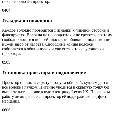
пока не включён проектор.
04
04
Укладка оптоволокна
Каждое волокно проводится с изнанки к лицевой стороне и
фиксируется. Волокна не проводят ток и не греются, поэтому
свободно ложатся по всей плоскости обивки — под ними не
нужен зазор от нагрева. Свободные концы волокон
собираются в общий пучок и уводятся к точке установки
проектора.
05
05
Установка проектора и подключение
Проектор ставим в скрытую зону за обивкой, куда сходятся
все волокна пучком. Питание уводится в скрытую точку без
вмешательства в заводскую электрику Lexus LX. Проверяем
работу диммера и, если проектор её поддерживает, эффект
мерцания.
06
06