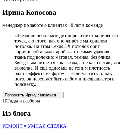
Ирина Копосова
менеджер по заботе о клиентах
·
8
лет в команде
«
Звёздное небо выглядит дорого не от количества
точек, а от того, как оно живёт с материалом
потолка. На этом Lexus LX потолок обит
коричневой алькантарой — это самая удачная
ткань под волокно: матовая, тёмная, без блика.
Звезда там читается как звезда, а не как светящаяся
заклёпка. И ещё одно: мы не гоним плотность
ради «эффекта на фото» — если частить точки,
потолок перестаёт быть небом и превращается в
подсветку.
»
Попросить
Ирину
связаться →
10
Гиды и разборы
Из блога
РЕМОНТ = УМНАЯ СДЕЛКА