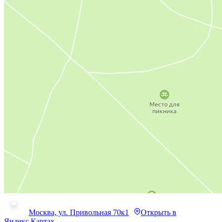
Москва, ул. Привольная 70к1
Открыть в
Яндекс.Картах →