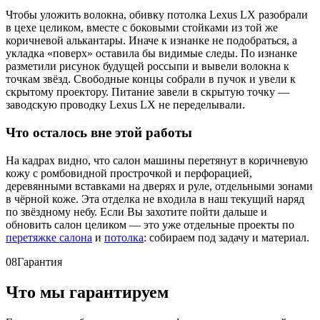
Чтобы уложить волокна, обивку потолка Lexus LX разобрали
в цехе целиком, вместе с боковыми стойками из той же
коричневой алькантары. Иначе к изнанке не подобраться, а
укладка «поверх» оставила бы видимые следы. По изнанке
разметили рисунок будущей россыпи и вывели волокна к
точкам звёзд. Свободные концы собрали в пучок и увели к
скрытому проектору. Питание завели в скрытую точку —
заводскую проводку Lexus LX не переделывали.
Что осталось вне этой работы
На кадрах видно, что салон машины перетянут в коричневую
кожу с ромбовидной прострочкой и перфорацией,
деревянными вставками на дверях и руле, отдельными зонами
в чёрной коже. Эта отделка не входила в наш текущий наряд
по звёздному небу. Если Вы захотите пойти дальше и
обновить салон целиком — это уже отдельные проекты по
перетяжке салона
и
потолка
: собираем под задачу и материал.
08
Гарантия
Что мы гарантируем