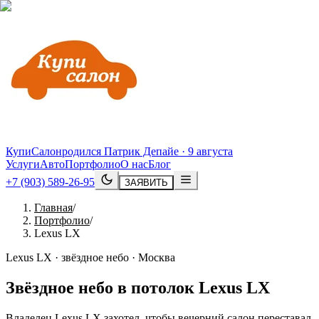
КупиСалон
родился Патрик Депайе · 9 августа
Услуги
Авто
Портфолио
О нас
Блог
+7 (903) 589-26-95
ЗАЯВИТЬ
Главная
/
Портфолио
/
Lexus LX
Lexus LX · звёздное небо · Москва
Звёздное небо в потолок
Lexus
LX
Владелец Lexus LX захотел, чтобы вечерний салон переставал