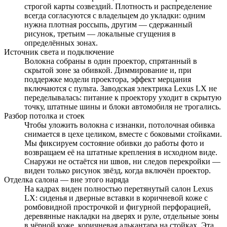
строгой карты созвездий. Плотность и распределение
всегда согласуются с владельцем до укладки: одним
нужна плотная россыпь, другим — сдержанный
рисунок, третьим — локальные сгущения в
определённых зонах.
Источник света и подключение
Волокна собраны в один проектор, спрятанный в
скрытой зоне за обивкой. Диммирование и, при
поддержке модели проектора, эффект мерцания
включаются с пульта. Заводская электрика Lexus LX не
переделывалась: питание к проектору уходит в скрытую
точку, штатные шины и блоки автомобиля не трогались.
Разбор потолка и стоек
Чтобы уложить волокна с изнанки, потолочная обивка
снимается в цехе целиком, вместе с боковыми стойками.
Мы фиксируем состояние обивки до работы фото и
возвращаем её на штатные крепления в исходном виде.
Снаружи не остаётся ни швов, ни следов перекройки —
виден только рисунок звёзд, когда включён проектор.
Отделка салона — вне этого наряда
На кадрах виден полностью перетянутый салон Lexus
LX: сиденья и дверные вставки в коричневой коже с
ромбовидной прострочкой и фигурной перфорацией,
деревянные накладки на дверях и руле, отдельные зоны
в чёрной коже, коричневая алькантара на стойках. Эта