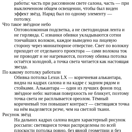
работы: часть при рассеянном свете салона, часть — при
выключенном общем освещении, чтобы был виден
эффект звёзд. Наряд был по одному элементу —
потолку.
Что такое звёздное небо
Оптоволоконная подсветка, а не светодиодная лента и
не гирлянда. С изнанки обивки укладываются сотни
тончайших волокон, каждое выведено на лицевую
сторону через миниатюрное отверстие. Свет по волокну
приходит от отдельного проектора — сами волокна ток
не проводят и не нагреваются, поэтому обивка потолка
остаётся холодной, а точка света читается как настоящая
звезда.
По какому потолку работали
Обивка потолка Lexus LX — коричневая алькантара,
видна на кадрах салона и на кадре с задним рядом и
стойками. Алькантара — один из лучших фонов под
звёздное небо: матовая поверхность не бликует, поэтому
точка света не расплывается ореолом. Тёмный
коричневый тон повышает контраст — светящаяся точка
на нём выделяется резче, чем на светлой ткани.
Рисунок звёзд
На дальних кадрах салона виден характерный рисунок
россыпи: светящиеся точки распределены по всей
плоскости потолка ровно, без явной геометрии и без