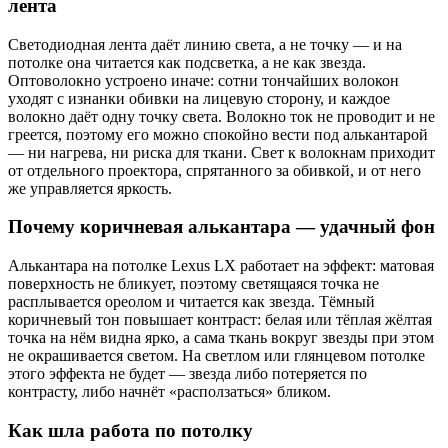
лента
Светодиодная лента даёт линию света, а не точку — и на
потолке она читается как подсветка, а не как звезда.
Оптоволокно устроено иначе: сотни тончайших волокон
уходят с изнанки обивки на лицевую сторону, и каждое
волокно даёт одну точку света. Волокно ток не проводит и не
греется, поэтому его можно спокойно вести под алькантарой
— ни нагрева, ни риска для ткани. Свет к волокнам приходит
от отдельного проектора, спрятанного за обивкой, и от него
же управляется яркость.
Почему коричневая алькантара — удачный фон
Алькантара на потолке Lexus LX работает на эффект: матовая
поверхность не бликует, поэтому светящаяся точка не
расплывается ореолом и читается как звезда. Тёмный
коричневый тон повышает контраст: белая или тёплая жёлтая
точка на нём видна ярко, а сама ткань вокруг звезды при этом
не окрашивается светом. На светлом или глянцевом потолке
этого эффекта не будет — звезда либо потеряется по
контрасту, либо начнёт «расползаться» бликом.
Как шла работа по потолку