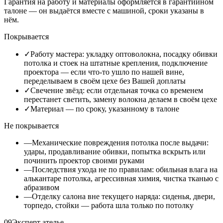
Гарантия на работу и материалы оформляется в гарантийном
талоне — он выдаётся вместе с машиной, сроки указаны в
нём.
Покрывается
✓
Работу мастера: укладку оптоволокна, посадку обивки
потолка и стоек на штатные крепления, подключение
проектора — если что-то ушло по нашей вине,
переделываем в своём цехе без Вашей доплаты
✓
Свечение звёзд: если отдельная точка со временем
перестанет светить, замену волокна делаем в своём цехе
✓
Материал — по сроку, указанному в талоне
Не покрывается
—
Механические повреждения потолка после выдачи:
удары, продавливание обивки, попытка вскрыть или
починить проектор своими руками
—
Последствия ухода не по правилам: обильная влага на
алькантаре потолка, агрессивная химия, чистка тканью с
абразивом
—
Отделку салона вне текущего наряда: сиденья, двери,
торпедо, стойки — работа шла только по потолку
09
Эксперт ателье