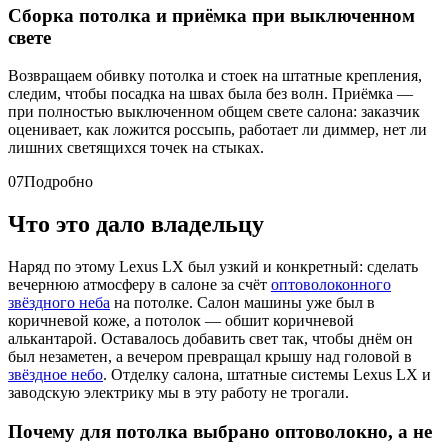
Сборка потолка и приёмка при выключенном
свете
Возвращаем обивку потолка и стоек на штатные крепления,
следим, чтобы посадка на швах была без волн. Приёмка —
при полностью выключенном общем свете салона: заказчик
оценивает, как ложится россыпь, работает ли диммер, нет ли
лишних светящихся точек на стыках.
07
Подробно
Что это дало владельцу
Наряд по этому Lexus LX был узкий и конкретный: сделать
вечернюю атмосферу в салоне за счёт
оптоволоконного
звёздного неба
на потолке. Салон машины уже был в
коричневой коже, а потолок — обшит коричневой
алькантарой. Оставалось добавить свет так, чтобы днём он
был незаметен, а вечером превращал крышу над головой в
звёздное небо
. Отделку салона, штатные системы Lexus LX и
заводскую электрику мы в эту работу не трогали.
Почему для потолка выбрано оптоволокно, а не