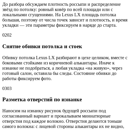
До разбора обсуждаем плотность россыпи и распределение
звёзд по потолку: ровный ковёр по всей площади или с
локальными сгущениями. На Lexus LX площадь потолка
большая, поэтому от числа точек зависит и плотность, и время
укладки — эти параметры фиксируем в наряде до старта.
02
02
Снятие обивки потолка и стоек
Обивку потолка Lexus LX разбирают в цехе целиком, вместе с
боковыми стойками из коричневой алькантары. Иначе к
изнанке не подобраться, а любая укладка «на живую», через
готовый салон, оставила бы следы. Состояние обивки до
работы фиксируем фото.
03
03
Разметка отверстий по изнанке
Наносим на изнанку рисунок будущей россыпи под
согласованный вариант и прокалываем миниатюрные
отверстия под каждое волокно. Отверстия делаются тоньше
самого волокна: с лицевой стороны алькантары их не видно,