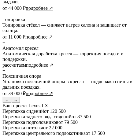
выдачи.
от 44 000 ₽
подробнее ↗
+
Тонировка
Тонировка стёкол — снижает нагрев салона и защищает от
солнца.
от 11 000 ₽
подробнее ↗
+
Анатомия кресел
Анатомическая доработка кресел — коррекция посадки и
поддержки.
рассчитаем
подробнее ↗
+
Поясничная опора
Установка поясничной опоры в кресла — поддержка спины в
дальних поездках.
от 39 000 ₽
подробнее ↗
←
→
Ваш проект
Lexus LX
Перетяжка сидений
от 120 500
Перетяжка заднего ряда сидений
от 87 500
Перетяжка подголовников
от 79 500
Перетяжка потолка
от 22 000
Перетяжка центрального подлокотника
от 17 500