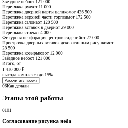
Звездное небо
от 121 000
Перетяжка руля
от 11 000
Перетяжка дверной карты целиком
от 436 500
Перетяжка верхней части торпеды
от 172 500
Перетяжка салона
от 120 500
Перетяжка вставок в двери
от 29 000
Перетяжка стоек
от 4 000
Фигурная перфорация центров сидений
от 27 000
Прострочка дверных вставок декоративным рисунком
от
28 500
Перетяжка козырьков
от 12 000
Звёздное небо
от 121 000
Итого, от
1 410 000 ₽
выгода комплекса до 15%
Рассчитать проект
06
Как делали
Этапы этой работы
01
01
Согласование рисунка неба