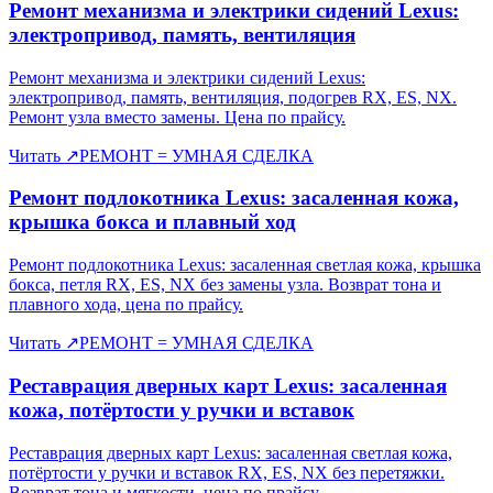
Ремонт механизма и электрики сидений Lexus:
электропривод, память, вентиляция
Ремонт механизма и электрики сидений Lexus:
электропривод, память, вентиляция, подогрев RX, ES, NX.
Ремонт узла вместо замены. Цена по прайсу.
Читать
↗
РЕМОНТ = УМНАЯ СДЕЛКА
Ремонт подлокотника Lexus: засаленная кожа,
крышка бокса и плавный ход
Ремонт подлокотника Lexus: засаленная светлая кожа, крышка
бокса, петля RX, ES, NX без замены узла. Возврат тона и
плавного хода, цена по прайсу.
Читать
↗
РЕМОНТ = УМНАЯ СДЕЛКА
Реставрация дверных карт Lexus: засаленная
кожа, потёртости у ручки и вставок
Реставрация дверных карт Lexus: засаленная светлая кожа,
потёртости у ручки и вставок RX, ES, NX без перетяжки.
Возврат тона и мягкости, цена по прайсу.