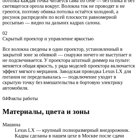
потолка каждая точка читается сама по себе — без блика и без
светящегося ореола вокруг. Волокна ток не проводят и не
греются, поэтому обивка потолка остаётся холодной, а
рисунок распределён по всей плоскости равномерной
россыпью — видно на дальних кадрах салона.
02
Скрытый проектор и управление яркостью
Все волокна сведены в один проектор, установленный в
закрытой зоне за обивкой — снаружи ничего не выступает и
не подсвечивается. У проектора штатный диммер на пульте:
меняется общая яркость, у ряда моделей проектора включается
эффект мягкого мерцания. Заводская проводка Lexus LX для
питания не переделывалась — подключение уходит в
скрытую точку без вмешательства в бортовую электрику
автомобиля.
04
Факты работы
Материалы, цвета и зоны
Машина
Lexus LX — крупный полноразмерный внедорожник.
Кадры сделаны в нашем цехе в Москве после сдачи