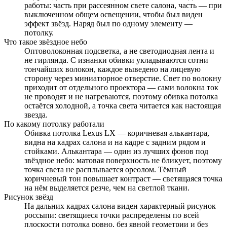
работы: часть при рассеянном свете салона, часть — при
выключенном общем освещении, чтобы был виден
эффект звёзд. Наряд был по одному элементу —
потолку.
Что такое звёздное небо
Оптоволоконная подсветка, а не светодиодная лента и
не гирлянда. С изнанки обивки укладываются сотни
тончайших волокон, каждое выведено на лицевую
сторону через миниатюрное отверстие. Свет по волокну
приходит от отдельного проектора — сами волокна ток
не проводят и не нагреваются, поэтому обивка потолка
остаётся холодной, а точка света читается как настоящая
звезда.
По какому потолку работали
Обивка потолка Lexus LX — коричневая алькантара,
видна на кадрах салона и на кадре с задним рядом и
стойками. Алькантара — один из лучших фонов под
звёздное небо: матовая поверхность не бликует, поэтому
точка света не расплывается ореолом. Тёмный
коричневый тон повышает контраст — светящаяся точка
на нём выделяется резче, чем на светлой ткани.
Рисунок звёзд
На дальних кадрах салона виден характерный рисунок
россыпи: светящиеся точки распределены по всей
плоскости потолка ровно, без явной геометрии и без