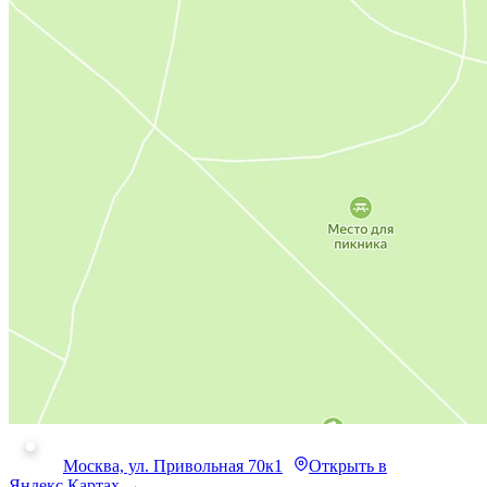
Москва, ул. Привольная 70к1
Открыть в
Яндекс.Картах →