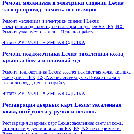
Ремонт механизма и электрики сидений Lexus:
электропривод, память, вентиляция
Ремонт механизма и электрики сидений Lexus:
электропривод, память, вентиляция, подогрев RX, ES, NX.
Ремонт узла вместо замены. Цена по прайсу.
Читать
↗
РЕМОНТ = УМНАЯ СДЕЛКА
Ремонт подлокотника Lexus: засаленная кожа,
крышка бокса и плавный ход
Ремонт подлокотника Lexus: засаленная светлая кожа, крышка
бокса, петля RX, ES, NX без замены узла. Возврат тона и
плавного хода, цена по прайсу.
Читать
↗
РЕМОНТ = УМНАЯ СДЕЛКА
Реставрация дверных карт Lexus: засаленная
кожа, потёртости у ручки и вставок
Реставрация дверных карт Lexus: засаленная светлая кожа,
потёртости у ручки и вставок RX, ES, NX без перетяжки.
Возврат тона и мягкости, цена по прайсу.