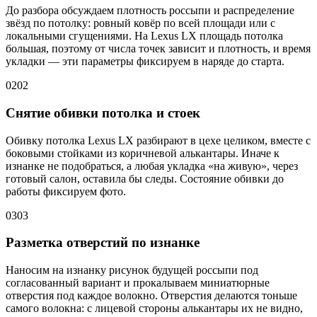
До разбора обсуждаем плотность россыпи и распределение
звёзд по потолку: ровный ковёр по всей площади или с
локальными сгущениями. На Lexus LX площадь потолка
большая, поэтому от числа точек зависит и плотность, и время
укладки — эти параметры фиксируем в наряде до старта.
02
02
Снятие обивки потолка и стоек
Обивку потолка Lexus LX разбирают в цехе целиком, вместе с
боковыми стойками из коричневой алькантары. Иначе к
изнанке не подобраться, а любая укладка «на живую», через
готовый салон, оставила бы следы. Состояние обивки до
работы фиксируем фото.
03
03
Разметка отверстий по изнанке
Наносим на изнанку рисунок будущей россыпи под
согласованный вариант и прокалываем миниатюрные
отверстия под каждое волокно. Отверстия делаются тоньше
самого волокна: с лицевой стороны алькантары их не видно,