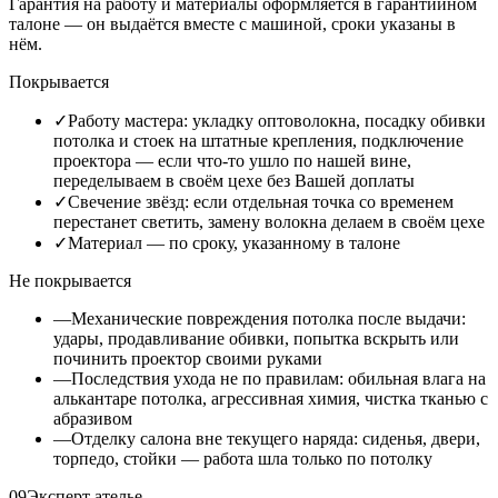
Гарантия на работу и материалы оформляется в гарантийном
талоне — он выдаётся вместе с машиной, сроки указаны в
нём.
Покрывается
✓
Работу мастера: укладку оптоволокна, посадку обивки
потолка и стоек на штатные крепления, подключение
проектора — если что-то ушло по нашей вине,
переделываем в своём цехе без Вашей доплаты
✓
Свечение звёзд: если отдельная точка со временем
перестанет светить, замену волокна делаем в своём цехе
✓
Материал — по сроку, указанному в талоне
Не покрывается
—
Механические повреждения потолка после выдачи:
удары, продавливание обивки, попытка вскрыть или
починить проектор своими руками
—
Последствия ухода не по правилам: обильная влага на
алькантаре потолка, агрессивная химия, чистка тканью с
абразивом
—
Отделку салона вне текущего наряда: сиденья, двери,
торпедо, стойки — работа шла только по потолку
09
Эксперт ателье