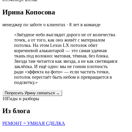
Ирина Копосова
менеджер по заботе о клиентах
·
8
лет в команде
«
Звёздное небо выглядит дорого не от количества
точек, а от того, как оно живёт с материалом
потолка. На этом Lexus LX потолок обит
коричневой алькантарой — это самая удачная
ткань под волокно: матовая, тёмная, без блика.
Звезда там читается как звезда, а не как светящаяся
заклёпка. И ещё одно: мы не гоним плотность
ради «эффекта на фото» — если частить точки,
потолок перестаёт быть небом и превращается в
подсветку.
»
Попросить
Ирину
связаться →
10
Гиды и разборы
Из блога
РЕМОНТ = УМНАЯ СДЕЛКА