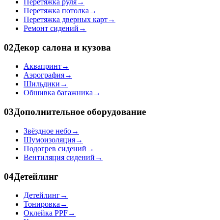
Перетяжка руля
→
Перетяжка потолка
→
Перетяжка дверных карт
→
Ремонт сидений
→
02
Декор салона и кузова
Аквапринт
→
Аэрография
→
Шильдики
→
Обшивка багажника
→
03
Дополнительное оборудование
Звёздное небо
→
Шумоизоляция
→
Подогрев сидений
→
Вентиляция сидений
→
04
Детейлинг
Детейлинг
→
Тонировка
→
Оклейка PPF
→