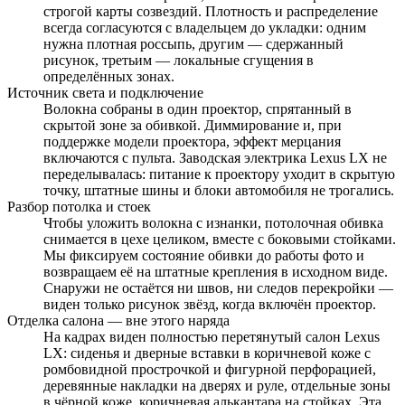
строгой карты созвездий. Плотность и распределение
всегда согласуются с владельцем до укладки: одним
нужна плотная россыпь, другим — сдержанный
рисунок, третьим — локальные сгущения в
определённых зонах.
Источник света и подключение
Волокна собраны в один проектор, спрятанный в
скрытой зоне за обивкой. Диммирование и, при
поддержке модели проектора, эффект мерцания
включаются с пульта. Заводская электрика Lexus LX не
переделывалась: питание к проектору уходит в скрытую
точку, штатные шины и блоки автомобиля не трогались.
Разбор потолка и стоек
Чтобы уложить волокна с изнанки, потолочная обивка
снимается в цехе целиком, вместе с боковыми стойками.
Мы фиксируем состояние обивки до работы фото и
возвращаем её на штатные крепления в исходном виде.
Снаружи не остаётся ни швов, ни следов перекройки —
виден только рисунок звёзд, когда включён проектор.
Отделка салона — вне этого наряда
На кадрах виден полностью перетянутый салон Lexus
LX: сиденья и дверные вставки в коричневой коже с
ромбовидной прострочкой и фигурной перфорацией,
деревянные накладки на дверях и руле, отдельные зоны
в чёрной коже, коричневая алькантара на стойках. Эта