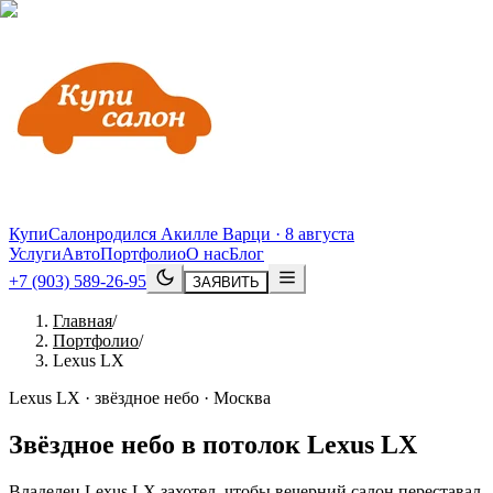
КупиСалон
родился Акилле Варци · 8 августа
Услуги
Авто
Портфолио
О нас
Блог
+7 (903) 589-26-95
ЗАЯВИТЬ
Главная
/
Портфолио
/
Lexus LX
Lexus LX · звёздное небо · Москва
Звёздное небо в потолок
Lexus
LX
Владелец Lexus LX захотел, чтобы вечерний салон переставал