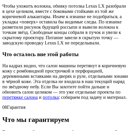
Чтобы уложить волокна, обивку потолка Lexus LX разобрали
в цехе целиком, вместе с боковыми стойками из той же
коричневой алькантары. Иначе к изнанке не подобраться, а
укладка «поверх» оставила бы видимые следы. По изнанке
разметили рисунок будущей россыпи и вывели волокна к
точкам звёзд. Свободные концы собрали в пучок и увели к
скрытому проектору. Питание завели в скрытую точку —
заводскую проводку Lexus LX не переделывали.
Что осталось вне этой работы
На кадрах видно, что салон машины перетянут в коричневую
кожу с ромбовидной прострочкой и перфорацией,
деревянными вставками на дверях и руле, отдельными зонами
в чёрной коже. Эта отделка не входила в наш текущий наряд
по звёздному небу. Если Вы захотите пойти дальше и
обновить салон целиком — это уже отдельные проекты по
перетяжке салона
и
потолка
: собираем под задачу и материал.
08
Гарантия
Что мы гарантируем