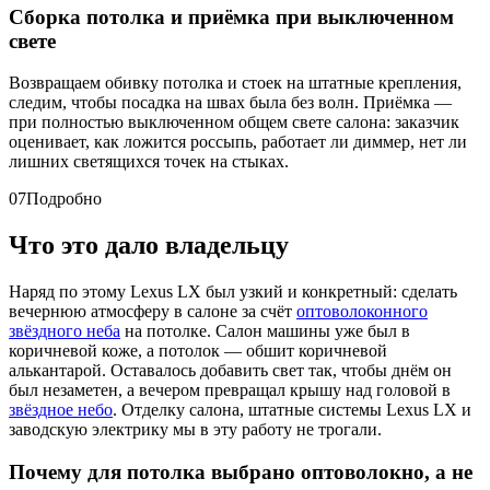
Сборка потолка и приёмка при выключенном
свете
Возвращаем обивку потолка и стоек на штатные крепления,
следим, чтобы посадка на швах была без волн. Приёмка —
при полностью выключенном общем свете салона: заказчик
оценивает, как ложится россыпь, работает ли диммер, нет ли
лишних светящихся точек на стыках.
07
Подробно
Что это дало владельцу
Наряд по этому Lexus LX был узкий и конкретный: сделать
вечернюю атмосферу в салоне за счёт
оптоволоконного
звёздного неба
на потолке. Салон машины уже был в
коричневой коже, а потолок — обшит коричневой
алькантарой. Оставалось добавить свет так, чтобы днём он
был незаметен, а вечером превращал крышу над головой в
звёздное небо
. Отделку салона, штатные системы Lexus LX и
заводскую электрику мы в эту работу не трогали.
Почему для потолка выбрано оптоволокно, а не