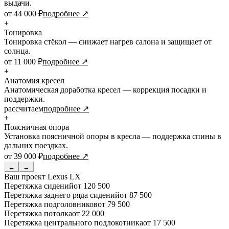
выдачи.
от 44 000 ₽
подробнее ↗
+
Тонировка
Тонировка стёкол — снижает нагрев салона и защищает от
солнца.
от 11 000 ₽
подробнее ↗
+
Анатомия кресел
Анатомическая доработка кресел — коррекция посадки и
поддержки.
рассчитаем
подробнее ↗
+
Поясничная опора
Установка поясничной опоры в кресла — поддержка спины в
дальних поездках.
от 39 000 ₽
подробнее ↗
←
→
Ваш проект
Lexus LX
Перетяжка сидений
от 120 500
Перетяжка заднего ряда сидений
от 87 500
Перетяжка подголовников
от 79 500
Перетяжка потолка
от 22 000
Перетяжка центрального подлокотника
от 17 500