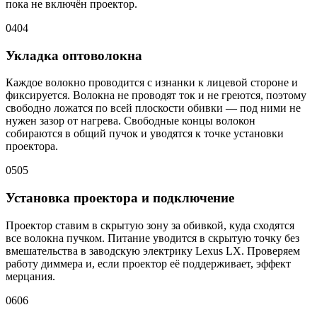
пока не включён проектор.
04
04
Укладка оптоволокна
Каждое волокно проводится с изнанки к лицевой стороне и
фиксируется. Волокна не проводят ток и не греются, поэтому
свободно ложатся по всей плоскости обивки — под ними не
нужен зазор от нагрева. Свободные концы волокон
собираются в общий пучок и уводятся к точке установки
проектора.
05
05
Установка проектора и подключение
Проектор ставим в скрытую зону за обивкой, куда сходятся
все волокна пучком. Питание уводится в скрытую точку без
вмешательства в заводскую электрику Lexus LX. Проверяем
работу диммера и, если проектор её поддерживает, эффект
мерцания.
06
06