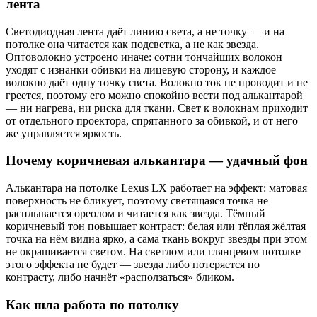
лента
Светодиодная лента даёт линию света, а не точку — и на
потолке она читается как подсветка, а не как звезда.
Оптоволокно устроено иначе: сотни тончайших волокон
уходят с изнанки обивки на лицевую сторону, и каждое
волокно даёт одну точку света. Волокно ток не проводит и не
греется, поэтому его можно спокойно вести под алькантарой
— ни нагрева, ни риска для ткани. Свет к волокнам приходит
от отдельного проектора, спрятанного за обивкой, и от него
же управляется яркость.
Почему коричневая алькантара — удачный фон
Алькантара на потолке Lexus LX работает на эффект: матовая
поверхность не бликует, поэтому светящаяся точка не
расплывается ореолом и читается как звезда. Тёмный
коричневый тон повышает контраст: белая или тёплая жёлтая
точка на нём видна ярко, а сама ткань вокруг звезды при этом
не окрашивается светом. На светлом или глянцевом потолке
этого эффекта не будет — звезда либо потеряется по
контрасту, либо начнёт «расползаться» бликом.
Как шла работа по потолку