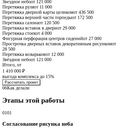
Звездное небо
от 121 000
Перетяжка руля
от 11 000
Перетяжка дверной карты целиком
от 436 500
Перетяжка верхней части торпеды
от 172 500
Перетяжка салона
от 120 500
Перетяжка вставок в двери
от 29 000
Перетяжка стоек
от 4 000
Фигурная перфорация центров сидений
от 27 000
Прострочка дверных вставок декоративным рисунком
от
28 500
Перетяжка козырьков
от 12 000
Звёздное небо
от 121 000
Итого, от
1 410 000 ₽
выгода комплекса до 15%
Рассчитать проект
06
Как делали
Этапы этой работы
01
01
Согласование рисунка неба