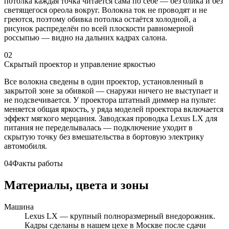
потолка каждая точка читается сама по себе — без блика и без
светящегося ореола вокруг. Волокна ток не проводят и не
греются, поэтому обивка потолка остаётся холодной, а
рисунок распределён по всей плоскости равномерной
россыпью — видно на дальних кадрах салона.
02
Скрытый проектор и управление яркостью
Все волокна сведены в один проектор, установленный в
закрытой зоне за обивкой — снаружи ничего не выступает и
не подсвечивается. У проектора штатный диммер на пульте:
меняется общая яркость, у ряда моделей проектора включается
эффект мягкого мерцания. Заводская проводка Lexus LX для
питания не переделывалась — подключение уходит в
скрытую точку без вмешательства в бортовую электрику
автомобиля.
04
Факты работы
Материалы, цвета и зоны
Машина
Lexus LX — крупный полноразмерный внедорожник.
Кадры сделаны в нашем цехе в Москве после сдачи