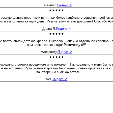
Евгений Г.
Яндекс
↗
★★★★★
рекомендацию перетяжки руля, как более надёжного решения проблемы. 
аботы выполнили за один день. Результатом очень довольны! Спасибо А
Диана Л.
Яндекс
↗
★★★★★
овили детское кресло. Николаю , конечно отдельное спасибо , обьснил все доходч
вам всем только сюда! Рекомендую!!!
Александр
Яндекс
↗
★★★★★
 рекламного ролика передумал и не пожалел. Так идеально у меня бы не
е не встречал. Руль хочется трогать бесконечно, очень приятная кожа 
шва. Уверенно знак качества!
AVG
Яндекс
↗