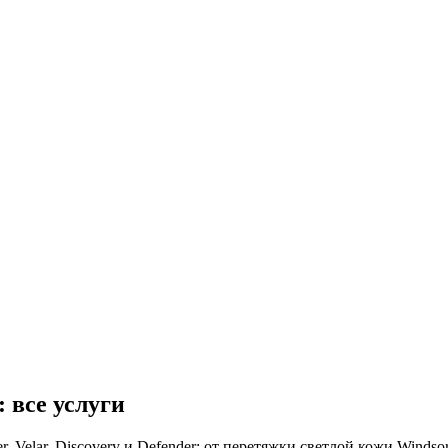
: все услуги
Velar, Discovery и Defender: от перетяжки светлой кожи Windsor