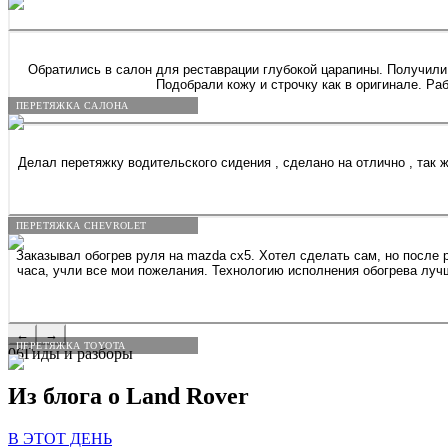
Обратились в салон для реставрации глубокой царапины. Получили 
Подобрали кожу и строчку как в оригинале. Р
ПЕРЕТЯЖКА САЛОНА
Делал перетяжку водительского сидения , сделано на отлично , так же востон
ПЕРЕТЯЖКА CHEVROLET
Заказывал обогрев руля на mazda cx5. Хотел сделать сам, но после
часа, учли все мои пожелания. Технологию исполнения обогрева лучш
←
→
ПЕРЕТЯЖКА TOYOTA
06
Гиды и разборы
Из блога о
Land
Rover
В ЭТОТ ДЕНЬ