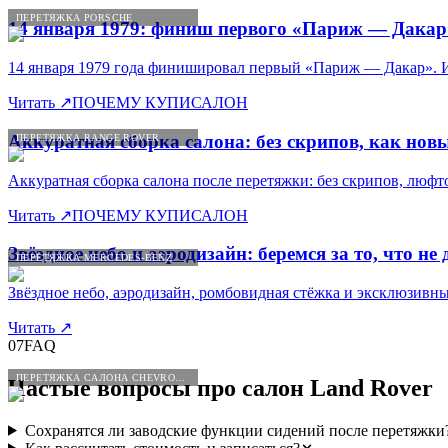
ПЕРЕТЯЖКА PORSCHE
14 января 1979: финиш первого «Париж — Дакар
14 января 1979 года финишировал первый «Париж — Дакар». 
Читать
↗
ПОЧЕМУ КУПИСАЛОН
Аккуратная сборка салона: без скрипов, как нов
ПЕРЕТЯЖКА RANGE ROVER
Аккуратная сборка салона после перетяжки: без скрипов, люфто
Читать
↗
ПОЧЕМУ КУПИСАЛОН
Звёздное небо и аэродизайн: беремся за то, что не
ПЕРЕТЯЖКА MERCEDES-BENZ
Звёздное небо, аэродизайн, ромбовидная стёжка и эксклюзивн
Читать
↗
07
FAQ
ПЕРЕТЯЖКА САЛОНА CHEVROLET
Частые вопросы про салон
Land
Rover
Сохранятся ли заводские функции сидений после перетяжки