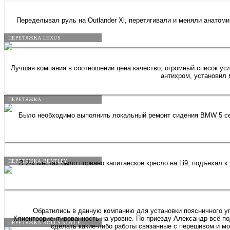
Переделывал руль на Outlander Xl, перетягивали и меняли анатом
ПЕРЕТЯЖКА LEXUS
Лучшая компания в соотношении цена качество, огромный список усл
антихром, установил 
ПЕРЕТЯЖКА
Было необходимо выполнить локальный ремонт сидения BMW 5 сери
ПЕРЕТЯЖКА BENTLEY
В 2-х местах было порвано капитанское кресло на Li9, подъехал к ребятам, за 2,5 часа сняли кресло из салона - подобрали кожу в тон всему креслу - полностью заменили поврежденый сегмент! Спасибо за
Обратились в данную компанию для установки поясничного упо
Клиентоориентированность на уровне. По приезду Александр всё по
ПЕРЕТЯЖКА ROLLS-ROYCE
сделать какие-либо работы связанные с перешивом и мо