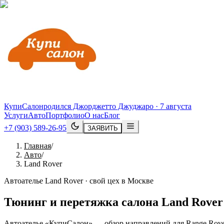
КупиСалон
родился Джорджетто Джуджаро · 7 августа
Услуги
Авто
Портфолио
О нас
Блог
+7 (903) 589-26-95
ЗАЯВИТЬ
Главная
/
Авто
/
Land Rover
Автоателье Land Rover · свой цех в Москве
Тюнинг и перетяжка салона
Land
Rover
Автоателье «КупиСалон» — обзор направлений для Range Rover, 