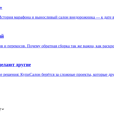
»
История марафона и выносливый салон внедорожника — к дате 
ый
в и перекосов. Почему обратная сборка так же важна, как раскро
 делают другие
ые решения: КупиСалон берётся за сложные проекты, которые др
?