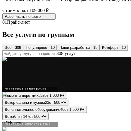
Стоимость
от 109 000 ₽
Рассчитать по
фото
01
Прайс-лист
Все услуги по группам
Все ·
308
Популярное
· 10
Наши разработки
· 18
Комфорт
· 10
308 услуг
ПЕРЕТЯЖКА RANGE ROVER
Ремонт и перетяжка
92
от
1 000
₽
+
Декор салона и кузова
23
от
500
₽
+
Дополнительное оборудование
46
от
1 500
₽
+
Детейлинг
147
от
500
₽
+
02
Модели
ПЕРЕТЯЖКА MERCEDES-BENZ