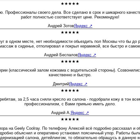
★★★★★
ию. Профессионалы своего дела. Все сделано в срок и шикарного качест
работ полностью соответствует цене. Рекомендую!
Андрей Зотов
Яндекс
↗
★★★★★
уг в одном месте, нет необходимости обьездить пол Москвы что бы до ра
массаж в сиденье, отполировал и покрыл керамикой, все быстро и самое
Андрей Беспалов
Яндекс
↗
★★★★★
и (классический залом кожзама с водительской стороны). Созвонились,
качественно и быстро.
Дмитрий
Яндекс
↗
★★★★★
профессионализм, с Вами прияьно иметь дело.
Андрей А.
Яндекс
↗
★★★★★
ра на Geely Coolray. По телефону Алексей всё подробно рассказал и о
дробно объяснил и оперативно установил поясничный упор. Работы были
дернизацией салона, детейлингом, то обязательно обращусь в данную 