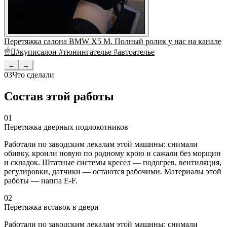
Перетяжка салона BMW X5 M. Полный ролик у нас на канале
☝#куписалон #тюнингателье #автоателье
←
→
03
Что сделали
Состав этой работы
01
Перетяжка дверных подлокотников
Работали по заводским лекалам этой машины: снимали
обивку, кроили новую по родному крою и сажали без морщин
и складок. Штатные системы кресел — подогрев, вентиляция,
регулировки, датчики — остаются рабочими. Материалы этой
работы — наппа E-F.
02
Перетяжка вставок в двери
Работали по заводским лекалам этой машины: снимали