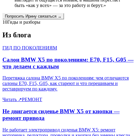
быть «как у всех» — за это работу и берут.
»
Попросить
Ирину
связаться →
10
Гиды и разборы
Из блога
ГИД ПО ПОКОЛЕНИЯМ
Салон BMW X5 по поколениям: E70, F15, G05 —
что делаем с каждым
Перетяжка салона BMW X5 по поколениям: чем отличаются
салоны E70, F15, G05, как стареют и что перешиваем и
реставрируем по каждому.
Читать
↗
РЕМОНТ
Не двигается сиденье BMW X5 от кнопки —
ремонт привода
Не работает электропривод сиденья BMW X5: ремонт
моторчика, редуктора, проводки и кнопки без замены кресла.