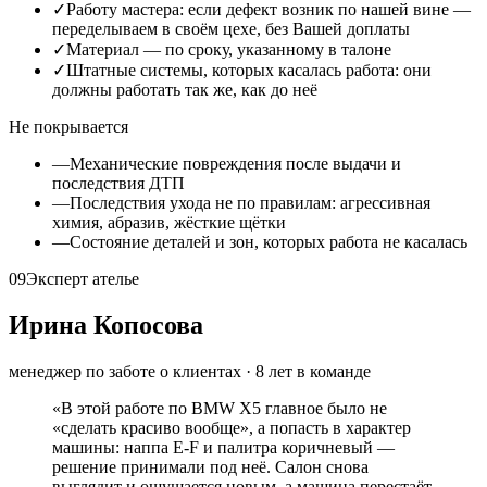
✓
Работу мастера: если дефект возник по нашей вине —
переделываем в своём цехе, без Вашей доплаты
✓
Материал — по сроку, указанному в талоне
✓
Штатные системы, которых касалась работа: они
должны работать так же, как до неё
Не покрывается
—
Механические повреждения после выдачи и
последствия ДТП
—
Последствия ухода не по правилам: агрессивная
химия, абразив, жёсткие щётки
—
Состояние деталей и зон, которых работа не касалась
09
Эксперт ателье
Ирина Копосова
менеджер по заботе о клиентах
·
8
лет в команде
«
В этой работе по BMW X5 главное было не
«сделать красиво вообще», а попасть в характер
машины: наппа E-F и палитра коричневый —
решение принимали под неё. Салон снова
выглядит и ощущается новым, а машина перестаёт