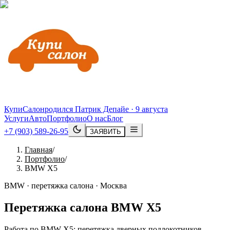
КупиСалон
родился Патрик Депайе · 9 августа
Услуги
Авто
Портфолио
О нас
Блог
+7 (903) 589-26-95
ЗАЯВИТЬ
Главная
/
Портфолио
/
BMW X5
BMW · перетяжка салона · Москва
Перетяжка салона
BMW
X5
Работа по BMW X5: перетяжка дверных подлокотников,