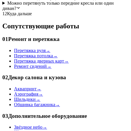
Можно перетянуть только передние кресла или один
диван?
12
Куда дальше
Сопутствующие работы
01
Ремонт и перетяжка
Перетяжка руля
→
Перетяжка потолка
→
Перетяжка дверных карт
→
Ремонт сидений
→
02
Декор салона и кузова
Аквапринт
→
Аэрография
→
Шильдики
→
Обшивка багажника
→
03
Дополнительное оборудование
Звёздное небо
→