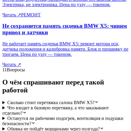
Электрика, не электроника. Цена по узлу — токеном.
Читать
↗
РЕМОНТ
Не сохраняется память сиденья BMW X5: чиним
привод и датчики
Не работает память сиденья BMW X5: ремонт мотора оси,
датчика положения и калибровка памяти. Блок и прошивку не
трогаем. Цена по узлу — токеном.
Читать
↗
11
Вопросы
О чём спрашивают перед такой
работой
Сколько стоит перетяжка салона BMW X5?
Что входит в базовую перетяжку, а что заказывают
отдельно?
Останутся ли рабочими подогрев, вентиляция и подушки
безопасности?
Обивка не пойдёт морщинами через полгода?