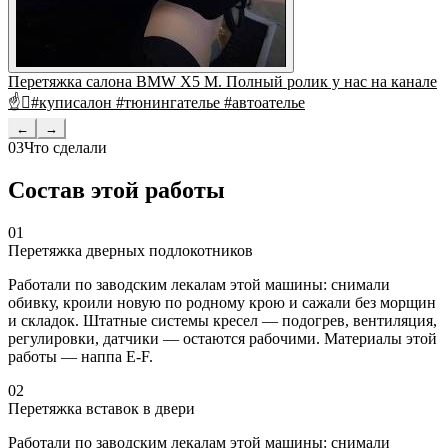
Перетяжка салона BMW X5 M. Полный ролик у нас на канале
☝#куписалон #тюнингателье #автоателье
←
→
03
Что сделали
Состав этой работы
01
Перетяжка дверных подлокотников
Работали по заводским лекалам этой машины: снимали
обивку, кроили новую по родному крою и сажали без морщин
и складок. Штатные системы кресел — подогрев, вентиляция,
регулировки, датчики — остаются рабочими. Материалы этой
работы — наппа E-F.
02
Перетяжка вставок в двери
Работали по заводским лекалам этой машины: снимали