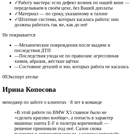
✓
Работу мастера: если дефект возник по нашей вине —
переделываем в своём цехе, без Вашей доплаты
✓
Материал — по сроку, указанному в талоне
✓
Штатные системы, которых касалась работа: они
должны работать так же, как до неё
Не покрывается
—
Механические повреждения после выдачи и
последствия ДТП
—
Последствия ухода не по правилам: агрессивная
химия, абразив, жёсткие щётки
—
Состояние деталей и зон, которых работа не касалась
09
Эксперт ателье
Ирина Копосова
менеджер по заботе о клиентах
·
8
лет в команде
«
В этой работе по BMW X5 главное было не
«сделать красиво вообще», а попасть в характер
машины: наппа E-F и палитра коричневый —
решение принимали под неё. Салон снова
выглядит и ощущается новым, а машина перестаёт