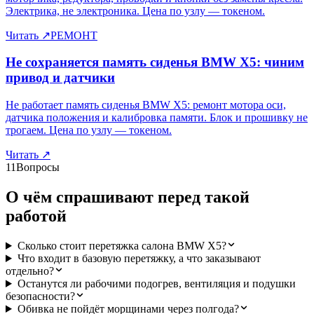
Электрика, не электроника. Цена по узлу — токеном.
Читать
↗
РЕМОНТ
Не сохраняется память сиденья BMW X5: чиним
привод и датчики
Не работает память сиденья BMW X5: ремонт мотора оси,
датчика положения и калибровка памяти. Блок и прошивку не
трогаем. Цена по узлу — токеном.
Читать
↗
11
Вопросы
О чём спрашивают перед такой
работой
Сколько стоит перетяжка салона BMW X5?
Что входит в базовую перетяжку, а что заказывают
отдельно?
Останутся ли рабочими подогрев, вентиляция и подушки
безопасности?
Обивка не пойдёт морщинами через полгода?