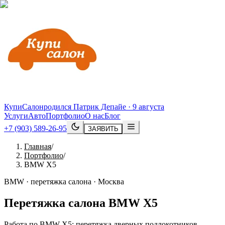
КупиСалон
родился Патрик Депайе · 9 августа
Услуги
Авто
Портфолио
О нас
Блог
+7 (903) 589-26-95
ЗАЯВИТЬ
Главная
/
Портфолио
/
BMW X5
BMW · перетяжка салона · Москва
Перетяжка салона
BMW
X5
Работа по BMW X5: перетяжка дверных подлокотников,