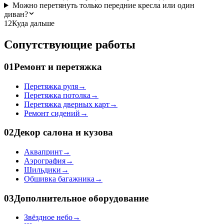
Можно перетянуть только передние кресла или один
диван?
12
Куда дальше
Сопутствующие работы
01
Ремонт и перетяжка
Перетяжка руля
→
Перетяжка потолка
→
Перетяжка дверных карт
→
Ремонт сидений
→
02
Декор салона и кузова
Аквапринт
→
Аэрография
→
Шильдики
→
Обшивка багажника
→
03
Дополнительное оборудование
Звёздное небо
→