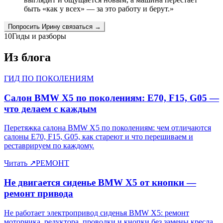
быть «как у всех» — за это работу и берут.
»
Попросить
Ирину
связаться →
10
Гиды и разборы
Из блога
ГИД ПО ПОКОЛЕНИЯМ
Салон BMW X5 по поколениям: E70, F15, G05 —
что делаем с каждым
Перетяжка салона BMW X5 по поколениям: чем отличаются
салоны E70, F15, G05, как стареют и что перешиваем и
реставрируем по каждому.
Читать
↗
РЕМОНТ
Не двигается сиденье BMW X5 от кнопки —
ремонт привода
Не работает электропривод сиденья BMW X5: ремонт
моторчика, редуктора, проводки и кнопки без замены кресла.