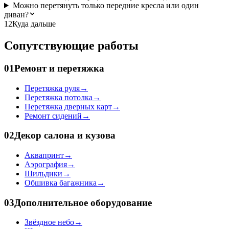
Можно перетянуть только передние кресла или один
диван?
12
Куда дальше
Сопутствующие работы
01
Ремонт и перетяжка
Перетяжка руля
→
Перетяжка потолка
→
Перетяжка дверных карт
→
Ремонт сидений
→
02
Декор салона и кузова
Аквапринт
→
Аэрография
→
Шильдики
→
Обшивка багажника
→
03
Дополнительное оборудование
Звёздное небо
→