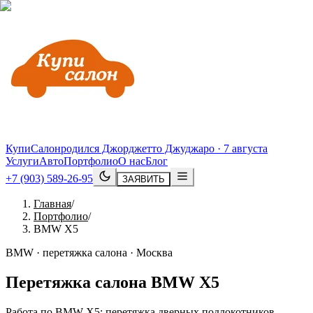
КупиСалон
родился Джорджетто Джуджаро · 7 августа
Услуги
Авто
Портфолио
О нас
Блог
+7 (903) 589-26-95
ЗАЯВИТЬ
Главная
/
Портфолио
/
BMW X5
BMW · перетяжка салона · Москва
Перетяжка салона
BMW
X5
Работа по BMW X5: перетяжка дверных подлокотников,