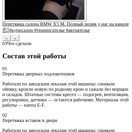
Перетяжка салона BMW X5 M. Полный ролик у нас на канале
☝#куписалон #тюнингателье #автоателье
←
→
03
Что сделали
Состав этой работы
01
Перетяжка дверных подлокотников
Работали по заводским лекалам этой машины: снимали
обивку, кроили новую по родному крою и сажали без морщин
и складок. Штатные системы кресел — подогрев, вентиляция,
регулировки, датчики — остаются рабочими. Материалы этой
работы — наппа E-F.
02
Перетяжка вставок в двери
Работали по заводским лекалам этой машины: снимали