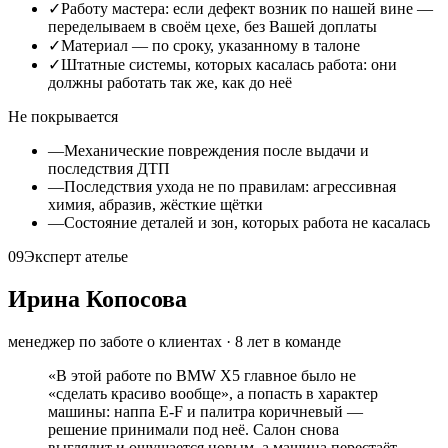
✓
Работу мастера: если дефект возник по нашей вине —
переделываем в своём цехе, без Вашей доплаты
✓
Материал — по сроку, указанному в талоне
✓
Штатные системы, которых касалась работа: они
должны работать так же, как до неё
Не покрывается
—
Механические повреждения после выдачи и
последствия ДТП
—
Последствия ухода не по правилам: агрессивная
химия, абразив, жёсткие щётки
—
Состояние деталей и зон, которых работа не касалась
09
Эксперт ателье
Ирина Копосова
менеджер по заботе о клиентах
·
8
лет в команде
«
В этой работе по BMW X5 главное было не
«сделать красиво вообще», а попасть в характер
машины: наппа E-F и палитра коричневый —
решение принимали под неё. Салон снова
выглядит и ощущается новым, а машина перестаёт