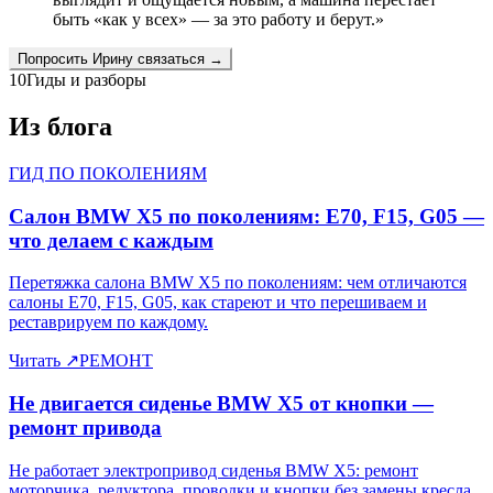
быть «как у всех» — за это работу и берут.
»
Попросить
Ирину
связаться →
10
Гиды и разборы
Из блога
ГИД ПО ПОКОЛЕНИЯМ
Салон BMW X5 по поколениям: E70, F15, G05 —
что делаем с каждым
Перетяжка салона BMW X5 по поколениям: чем отличаются
салоны E70, F15, G05, как стареют и что перешиваем и
реставрируем по каждому.
Читать
↗
РЕМОНТ
Не двигается сиденье BMW X5 от кнопки —
ремонт привода
Не работает электропривод сиденья BMW X5: ремонт
моторчика, редуктора, проводки и кнопки без замены кресла.