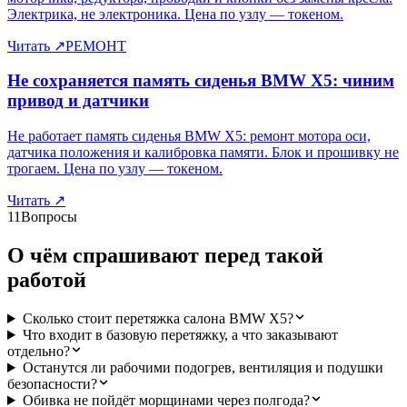
Электрика, не электроника. Цена по узлу — токеном.
Читать
↗
РЕМОНТ
Не сохраняется память сиденья BMW X5: чиним
привод и датчики
Не работает память сиденья BMW X5: ремонт мотора оси,
датчика положения и калибровка памяти. Блок и прошивку не
трогаем. Цена по узлу — токеном.
Читать
↗
11
Вопросы
О чём спрашивают перед такой
работой
Сколько стоит перетяжка салона BMW X5?
Что входит в базовую перетяжку, а что заказывают
отдельно?
Останутся ли рабочими подогрев, вентиляция и подушки
безопасности?
Обивка не пойдёт морщинами через полгода?