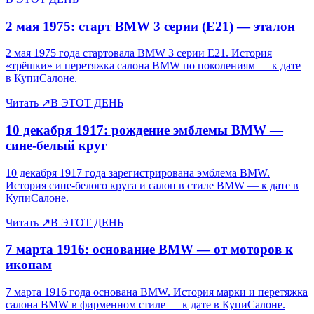
2 мая 1975: старт BMW 3 серии (E21) — эталон
2 мая 1975 года стартовала BMW 3 серии E21. История
«трёшки» и перетяжка салона BMW по поколениям — к дате
в КупиСалоне.
Читать
↗
В ЭТОТ ДЕНЬ
10 декабря 1917: рождение эмблемы BMW —
сине-белый круг
10 декабря 1917 года зарегистрирована эмблема BMW.
История сине-белого круга и салон в стиле BMW — к дате в
КупиСалоне.
Читать
↗
В ЭТОТ ДЕНЬ
7 марта 1916: основание BMW — от моторов к
иконам
7 марта 1916 года основана BMW. История марки и перетяжка
салона BMW в фирменном стиле — к дате в КупиСалоне.