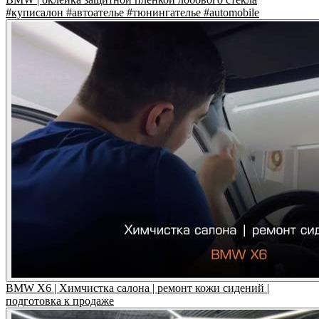
#куписалон #автоателье #тюнингателье #automobile
BMW X6 | Химчистка салона | ремонт кожи сидений |
подготовка к продаже