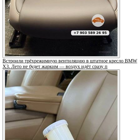
Встроили трёхрежимную вентиляцию в штатное кресло BMW
X3. Лето не будет жарким — воздух идёт сразу п