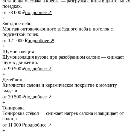
Установка массажа в кресла — разгрузка спины в длительных
поездках.
от 78 000 ₽
подробнее ↗
+
Звёздное небо
Монтаж оптоволоконного звёздного неба в потолок с
подсветкой точек.
от 121 000 ₽
подробнее ↗
+
Шумоизоляция
Шумоизоляция кузова при разобранном салоне — снижает
шум в движении.
от 99 500 ₽
подробнее ↗
+
Детейлинг
Химчистка салона и керамическое покрытие к моменту
выдачи.
от 39 500 ₽
подробнее ↗
+
Тонировка
Тонировка стёкол — снижает нагрев салона и защищает от
солнца.
от 11 000 ₽
подробнее ↗
+