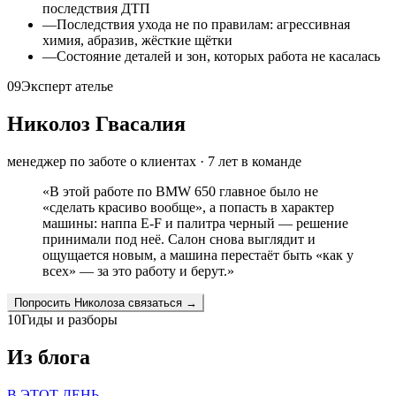
последствия ДТП
—
Последствия ухода не по правилам: агрессивная
химия, абразив, жёсткие щётки
—
Состояние деталей и зон, которых работа не касалась
09
Эксперт ателье
Николоз Гвасалия
менеджер по заботе о клиентах
·
7
лет в команде
«
В этой работе по BMW 650 главное было не
«сделать красиво вообще», а попасть в характер
машины: наппа E-F и палитра черный — решение
принимали под неё. Салон снова выглядит и
ощущается новым, а машина перестаёт быть «как у
всех» — за это работу и берут.
»
Попросить
Николоза
связаться →
10
Гиды и разборы
Из блога
В ЭТОТ ДЕНЬ