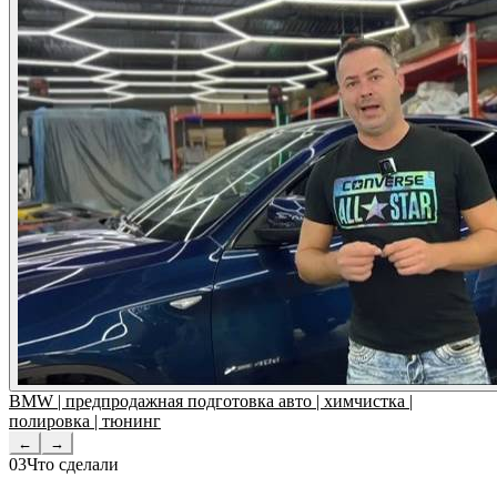
BMW | предпродажная подготовка авто | химчистка |
полировка | тюнинг
←
→
03
Что сделали