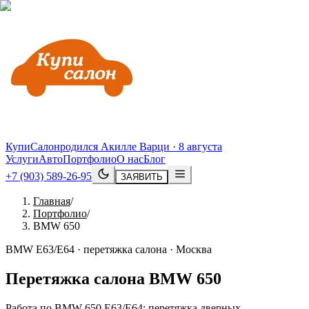
КупиСалон
родился Акилле Варци · 8 августа
Услуги
Авто
Портфолио
О нас
Блог
+7 (903) 589-26-95
ЗАЯВИТЬ
Главная
/
Портфолио
/
BMW 650
BMW E63/E64 · перетяжка салона · Москва
Перетяжка салона
BMW
650
Работа по BMW 650 E63/E64: перетяжка дверных