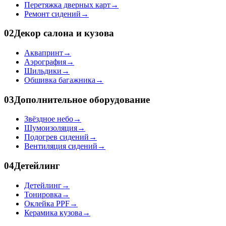
Перетяжка дверных карт
→
Ремонт сидений
→
02
Декор салона и кузова
Аквапринт
→
Аэрография
→
Шильдики
→
Обшивка багажника
→
03
Дополнительное оборудование
Звёздное небо
→
Шумоизоляция
→
Подогрев сидений
→
Вентиляция сидений
→
04
Детейлинг
Детейлинг
→
Тонировка
→
Оклейка PPF
→
Керамика кузова
→