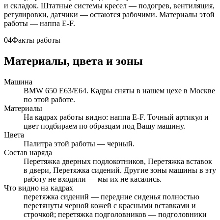
и складок. Штатные системы кресел — подогрев, вентиляция,
регулировки, датчики — остаются рабочими. Материалы этой
работы — наппа E-F.
04
Факты работы
Материалы, цвета и зоны
Машина
BMW 650 E63/E64. Кадры сняты в нашем цехе в Москве
по этой работе.
Материалы
На кадрах работы видно: наппа E-F. Точный артикул и
цвет подбираем по образцам под Вашу машину.
Цвета
Палитра этой работы — черный.
Состав наряда
Перетяжка дверных подлокотников, Перетяжка вставок
в двери, Перетяжка сидений. Другие зоны машины в эту
работу не входили — мы их не касались.
Что видно на кадрах
перетяжка сидений — передние сиденья полностью
перетянуты черной кожей с красными вставками и
строчкой; перетяжка подголовников — подголовники