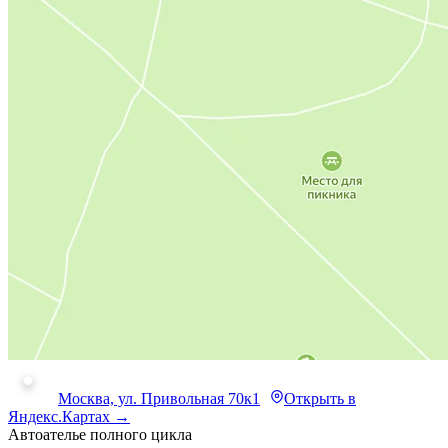
Москва, ул. Привольная 70к1
Открыть в
Яндекс.Картах →
Автоателье полного цикла