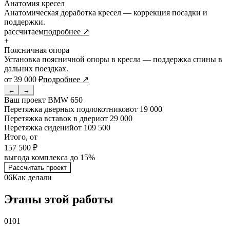
Анатомия кресел
Анатомическая доработка кресел — коррекция посадки и
поддержки.
рассчитаем
подробнее ↗
+
Поясничная опора
Установка поясничной опоры в кресла — поддержка спины в
дальних поездках.
от 39 000 ₽
подробнее ↗
←
→
Ваш проект
BMW 650
Перетяжка дверных подлокотников
от 19 000
Перетяжка вставок в двери
от 29 000
Перетяжка сидений
от 109 500
Итого, от
157 500 ₽
выгода комплекса до 15%
Рассчитать проект
06
Как делали
Этапы этой работы
01
01