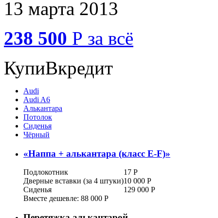
13 марта 2013
238 500
Р
за всё
КупиВкредит
Audi
Audi A6
Алькантара
Потолок
Сиденья
Чёрный
«
Наппа + алькантара (класс E-F)
»
Подлокотник
17
Р
Дверные вставки (за 4 штуки)
10 000
Р
Сиденья
129 000
Р
Вместе дешевле: 88 000
Р
Перетяжка алькантарой