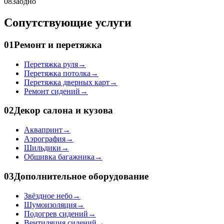
08
Заодно
Сопутствующие услуги
01
Ремонт и перетяжка
Перетяжка руля
→
Перетяжка потолка
→
Перетяжка дверных карт
→
Ремонт сидений
→
02
Декор салона и кузова
Аквапринт
→
Аэрография
→
Шильдики
→
Обшивка багажника
→
03
Дополнительное оборудование
Звёздное небо
→
Шумоизоляция
→
Подогрев сидений
→
Вентиляция сидений
→