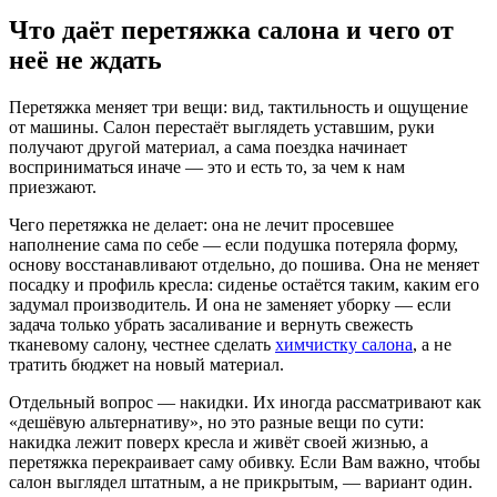
Что даёт перетяжка салона и чего от
неё не ждать
Перетяжка меняет три вещи: вид, тактильность и ощущение
от машины. Салон перестаёт выглядеть уставшим, руки
получают другой материал, а сама поездка начинает
восприниматься иначе — это и есть то, за чем к нам
приезжают.
Чего перетяжка не делает: она не лечит просевшее
наполнение сама по себе — если подушка потеряла форму,
основу восстанавливают отдельно, до пошива. Она не меняет
посадку и профиль кресла: сиденье остаётся таким, каким его
задумал производитель. И она не заменяет уборку — если
задача только убрать засаливание и вернуть свежесть
тканевому салону, честнее сделать
химчистку салона
, а не
тратить бюджет на новый материал.
Отдельный вопрос — накидки. Их иногда рассматривают как
«дешёвую альтернативу», но это разные вещи по сути:
накидка лежит поверх кресла и живёт своей жизнью, а
перетяжка перекраивает саму обивку. Если Вам важно, чтобы
салон выглядел штатным, а не прикрытым, — вариант один.