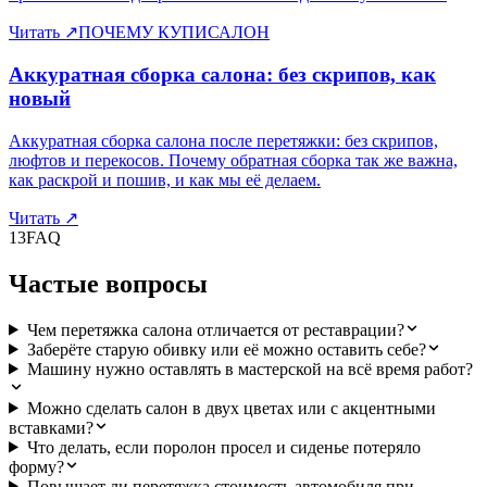
Читать
↗
ПОЧЕМУ КУПИСАЛОН
Аккуратная сборка салона: без скрипов, как
новый
Аккуратная сборка салона после перетяжки: без скрипов,
люфтов и перекосов. Почему обратная сборка так же важна,
как раскрой и пошив, и как мы её делаем.
Читать
↗
13
FAQ
Частые вопросы
Чем перетяжка салона отличается от реставрации?
Заберёте старую обивку или её можно оставить себе?
Машину нужно оставлять в мастерской на всё время работ?
Можно сделать салон в двух цветах или с акцентными
вставками?
Что делать, если поролон просел и сиденье потеряло
форму?
Повышает ли перетяжка стоимость автомобиля при