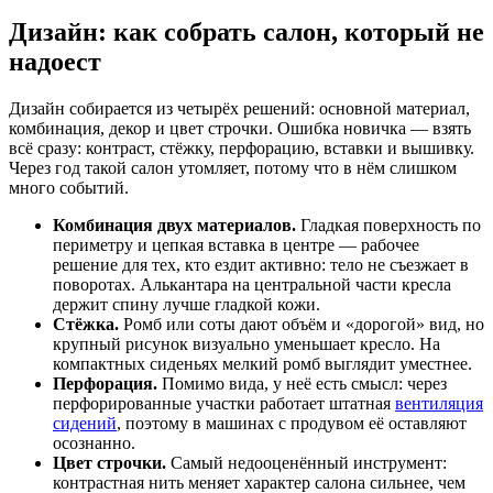
Дизайн: как собрать салон, который не
надоест
Дизайн собирается из четырёх решений: основной материал,
комбинация, декор и цвет строчки. Ошибка новичка — взять
всё сразу: контраст, стёжку, перфорацию, вставки и вышивку.
Через год такой салон утомляет, потому что в нём слишком
много событий.
Комбинация двух материалов.
Гладкая поверхность по
периметру и цепкая вставка в центре — рабочее
решение для тех, кто ездит активно: тело не съезжает в
поворотах. Алькантара на центральной части кресла
держит спину лучше гладкой кожи.
Стёжка.
Ромб или соты дают объём и «дорогой» вид, но
крупный рисунок визуально уменьшает кресло. На
компактных сиденьях мелкий ромб выглядит уместнее.
Перфорация.
Помимо вида, у неё есть смысл: через
перфорированные участки работает штатная
вентиляция
сидений
, поэтому в машинах с продувом её оставляют
осознанно.
Цвет строчки.
Самый недооценённый инструмент:
контрастная нить меняет характер салона сильнее, чем