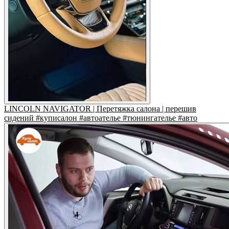
LINCOLN NAVIGATOR | Перетяжка салона | перешив
сидений #куписалон #автоателье #тюнингателье #авто