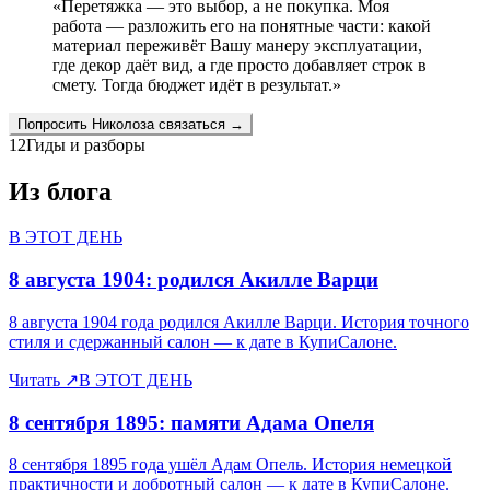
«
Перетяжка — это выбор, а не покупка. Моя
работа — разложить его на понятные части: какой
материал переживёт Вашу манеру эксплуатации,
где декор даёт вид, а где просто добавляет строк в
смету. Тогда бюджет идёт в результат.
»
Попросить
Николоза
связаться →
12
Гиды и разборы
Из блога
В ЭТОТ ДЕНЬ
8 августа 1904: родился Акилле Варци
8 августа 1904 года родился Акилле Варци. История точного
стиля и сдержанный салон — к дате в КупиСалоне.
Читать
↗
В ЭТОТ ДЕНЬ
8 сентября 1895: памяти Адама Опеля
8 сентября 1895 года ушёл Адам Опель. История немецкой
практичности и добротный салон — к дате в КупиСалоне.