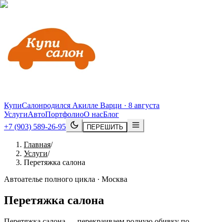
КупиСалон
родился Акилле Варци · 8 августа
Услуги
Авто
Портфолио
О нас
Блог
+7 (903) 589-26-95
ПЕРЕШИТЬ
Главная
/
Услуги
/
Перетяжка салона
Автоателье полного цикла · Москва
Перетяжка салона
Перетяжка салона — перекраиваем родную обивку по