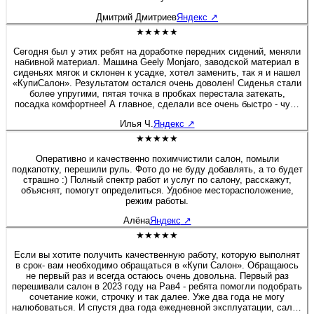
Дмитрий Дмитриев
Яндекс
↗
★★★★★
Сегодня был у этих ребят на доработке передних сидений, меняли
набивной материал. Машина Geely Monjaro, заводской материал в
сиденьях мягок и склонен к усадке, хотел заменить, так я и нашел
«КупиСалон». Результатом остался очень доволен! Сиденья стали
более упругими, пятая точка в пробках перестала затекать,
посадка комфортнее! А главное, сделали все очень быстро - чуть
больше полутора часов и я уже ехал домой. Бонусом была
Илья Ч.
Яндекс
↗
короткая экскурсия по производственным цехам. Действительно
люди «болеют» своим делом, а это редкость! Очень приятная
★★★★★
редкость! Рекомендую 100%! Желаю этой Компании не
останавливаться на достигнутом, професстонального и
Оперативно и качественно похимчистили салон, помыли
технологического роста! Молодцы! 👍
подкапотку, перешили руль. Фото до не буду добавлять, а то будет
страшно :) Полный спектр работ и услуг по салону, расскажут,
объяснят, помогут определиться. Удобное месторасположение,
режим работы.
Алёна
Яндекс
↗
★★★★★
Если вы хотите получить качественную работу, которую выполнят
в срок- вам необходимо обращаться в «Купи Салон». Обращаюсь
не первый раз и всегда остаюсь очень довольна. Первый раз
перешивали салон в 2023 году на Рав4 - ребята помогли подобрать
сочетание кожи, строчку и так далее. Уже два года не могу
налюбоваться. И спустя два года ежедневной эксплуатации, салон