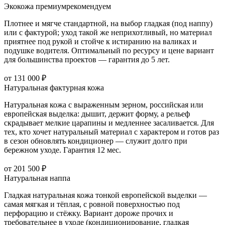
Экокожа премиум
рекомендуем
Плотнее и мягче стандартной, на выбор гладкая (под наппу)
или с фактурой; уход такой же неприхотливый, но материал
приятнее под рукой и стойче к истиранию на валиках и
подушке водителя. Оптимальный по ресурсу и цене вариант
для большинства проектов — гарантия до 5 лет.
от 131 000 ₽
Натуральная фактурная кожа
Натуральная кожа с выраженным зерном, российская или
европейская выделка: дышит, держит форму, а рельеф
скрадывает мелкие царапины и медленнее засаливается. Для
тех, кто хочет натуральный материал с характером и готов раз
в сезон обновлять кондиционер — служит долго при
бережном уходе. Гарантия 12 мес.
от 201 500 ₽
Натуральная наппа
Гладкая натуральная кожа тонкой европейской выделки —
самая мягкая и тёплая, с ровной поверхностью под
перфорацию и стёжку. Вариант дороже прочих и
требовательнее в уходе (кондиционирование, гладкая