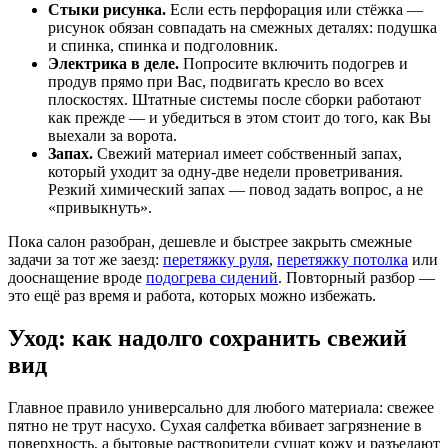
Стыки рисунка.
Если есть перфорация или стёжка —
рисунок обязан совпадать на смежных деталях: подушка
и спинка, спинка и подголовник.
Электрика в деле.
Попросите включить подогрев и
продув прямо при Вас, подвигать кресло во всех
плоскостях. Штатные системы после сборки работают
как прежде — и убедиться в этом стоит до того, как Вы
выехали за ворота.
Запах.
Свежий материал имеет собственный запах,
который уходит за одну-две недели проветривания.
Резкий химический запах — повод задать вопрос, а не
«привыкнуть».
Пока салон разобран, дешевле и быстрее закрыть смежные
задачи за тот же заезд:
перетяжку руля
,
перетяжку потолка
или
дооснащение вроде
подогрева сидений
. Повторный разбор —
это ещё раз время и работа, которых можно избежать.
Уход: как надолго сохранить свежий
вид
Главное правило универсально для любого материала: свежее
пятно не трут насухо. Сухая салфетка вбивает загрязнение в
поверхность, а бытовые растворители сушат кожу и разъедают