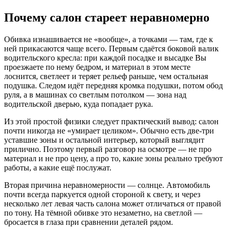
Почему салон стареет неравномерно
Обивка изнашивается не «вообще», а точками — там, где к
ней прикасаются чаще всего. Первым сдаётся боковой валик
водительского кресла: при каждой посадке и высадке Вы
проезжаете по нему бедром, и материал в этом месте
лоснится, светлеет и теряет рельеф раньше, чем остальная
подушка. Следом идёт передняя кромка подушки, потом обод
руля, а в машинах со светлым потолком — зона над
водительской дверью, куда попадает рука.
Из этой простой физики следует практический вывод: салон
почти никогда не «умирает целиком». Обычно есть две-три
уставшие зоны и остальной интерьер, который выглядит
прилично. Поэтому первый разговор на осмотре — не про
материал и не про цену, а про то, какие зоны реально требуют
работы, а какие ещё послужат.
Вторая причина неравномерности — солнце. Автомобиль
почти всегда паркуется одной стороной к свету, и через
несколько лет левая часть салона может отличаться от правой
по тону. На тёмной обивке это незаметно, на светлой —
бросается в глаза при сравнении деталей рядом.