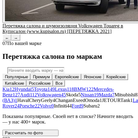
Перетяжка салона и шумоизоляция Volkswagen Touareg в
Куписалон (www.kupisalon.ru) [ПЕРЕТЯЖКА 2021]
←
→
07
По вашей марке
Перетяжка салона по маркам
Популярные
Премиум
Европейские
Японские
Корейские
Китайские
Российские
Все
Kia
12
Hyundai
5
Toyota
149
Lexus
118
BMW
122
Mercedes-
Benz
127
Audi
112
Volkswagen
45
Skoda
5
Nissan
19
Mazda
7
Mitsubishi
8
(ВАЗ)
1
Haval
Chery
Geely
4
Changan
Exeed
Omoda
1
JETOUR
Tank
1
La
Rover
24
Porsche
22
Volvo
9
Infiniti
44
Ford
9
Subaru
2
Показаны популярные. Своей нет в списке? Начните вводить
— у нас 400+ марок.
Рассчитать по
фото