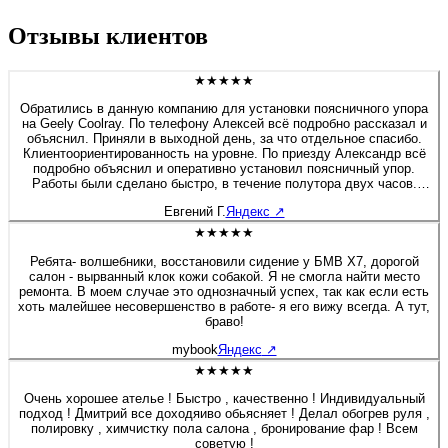
Отзывы клиентов
★★★★★
Обратились в данную компанию для установки поясничного упора
на Geely Coolray. По телефону Алексей всё подробно рассказал и
объяснил. Приняли в выходной день, за что отдельное спасибо.
Клиентоориентированность на уровне. По приезду Александр всё
подробно объяснил и оперативно установил поясничный упор.
Работы были сделано быстро, в течение полутора двух часов.
Если будет нужно сделать какие-либо работы связанные с
Евгений Г.
Яндекс
↗
перешивом и модернизацией салона, детейлингом, то обязательно
обращусь в данную компанию. Алексей спасибо Вам и
★★★★★
процветания компании.
Ребята- волшебники, восстановили сидение у БМВ Х7, дорогой
салон - вырванный клок кожи собакой. Я не смогла найти место
ремонта. В моем случае это однозначный успех, так как если есть
хоть малейшее несовершенство в работе- я его вижу всегда. А тут,
браво!
mybook
Яндекс
↗
★★★★★
Очень хорошее ателье ! Быстро , качественно ! Индивидуальный
подход ! Дмитрий все доходяиво обьясняет ! Делал обогрев руля ,
полировку , химчистку пола салона , бронирование фар ! Всем
советую !