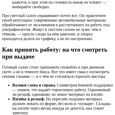
кажется, и при этом на стоимость никак не влияет —
выбирайте свободно.
Про светлый салон спрашивают почти все. Он практичнее
своей репутации: современные автомобильные материалы
обрабатывают от засаливания и рассчитывают на работу под
ультрафиолетом. Живут в светлом салоне не хуже, чем в
тёмном, — просто следы на нём заметнее, и уборку
приходится делать по графику, а не по настроению.
Как принять работу: на что смотреть
при выдаче
Готовый салон стоит принимать спокойно и при дневном
свете, а не в темноте бокса. Вот что имеет смысл посмотреть
своими глазами — и о чём не стесняться спросить мастера.
Валики слева и справа.
Симметрия боковой поддержки
— первое, что выдаёт торопливую работу. Одинаковый
ли рельеф, одинаково ли лежит материал на изгибе.
Изгибы и рельеф.
На перегибе подушки материал
должен лежать по форме, без волн и «пузыря». Складка
на изгибе через месяц никуда не денется, она станет
заметнее.