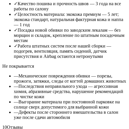
✓
Качество пошива и прочность швов — 3 года на все
работы по салону
✓
Целостность материала: экокожа премиум — 5 лет;
экокожа стандарт, натуральная фактурная кожа и наппа
— 1 год
✓
Посадка новой обивки по заводским лекалам — без
морщин и складок, крепление по штатным посадочным
местам
✓
Работа штатных систем после нашей сборки —
подогрев, вентиляция, память сидений, датчик
присутствия и Airbag остаются нетронутыми
Не покрывается
—
Механические повреждения обивки — порезы,
прожоги, затяжки, следы от когтей домашних животных
—
Последствия неправильного ухода — агрессивная
химия, абразивные средства, нарушение рекомендаций
по чистке кожи
—
Выгорание материала при постоянной парковке на
солнце сверх допустимого для выбранной кожи
—
Дефекты после стороннего вмешательства в салон
уже после сдачи автомобиля
10
Отзывы