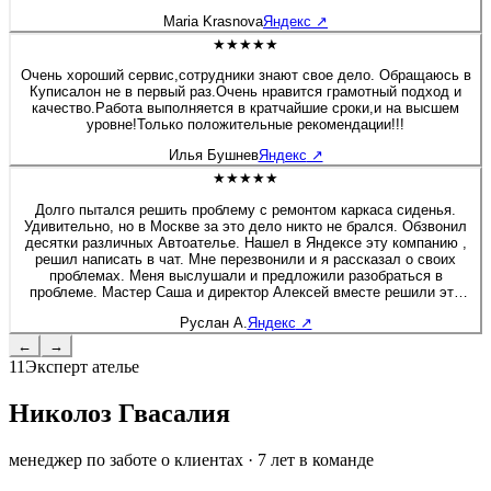
будто я только забрала после перешива. Сейчас перешивала руль
Maria Krasnova
Яндекс
↗
на Солярисе. Здесь работают профессионалы своего дела!
★★★★★
Очень хороший сервис,сотрудники знают свое дело. Обращаюсь в
Куписалон не в первый раз.Очень нравится грамотный подход и
качество.Работа выполняется в кратчайшие сроки,и на высшем
уровне!Только положительные рекомендации!!!
Илья Бушнев
Яндекс
↗
★★★★★
Долго пытался решить проблему с ремонтом каркаса сиденья.
Удивительно, но в Москве за это дело никто не брался. Обзвонил
десятки различных Автоателье. Нашел в Яндексе эту компанию ,
решил написать в чат. Мне перезвонили и я рассказал о своих
проблемах. Меня выслушали и предложили разобраться в
проблеме. Мастер Саша и директор Алексей вместе решили это
вопрос. Хочу дополнить, что я приятно удивлен был, как директор
Руслан А.
Яндекс
↗
вовлечен в работу, помогал своим сотрудникам и через 2 дня мне
позвонил, чтобы узнать результат. Купи салон - профессионалы! К
←
→
сожалению больше 5 звёзд поставить не могу :) Руслан - Мазда 6
11
Эксперт ателье
Николоз Гвасалия
менеджер по заботе о клиентах
·
7
лет в команде