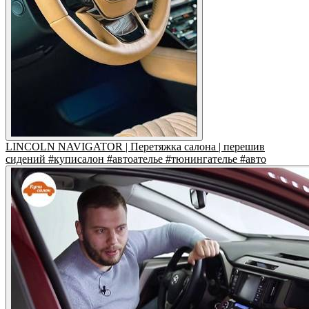
LINCOLN NAVIGATOR | Перетяжка салона | перешив
сидений #куписалон #автоателье #тюнингателье #авто