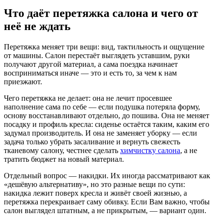
Что даёт перетяжка салона и чего от
неё не ждать
Перетяжка меняет три вещи: вид, тактильность и ощущение
от машины. Салон перестаёт выглядеть уставшим, руки
получают другой материал, а сама поездка начинает
восприниматься иначе — это и есть то, за чем к нам
приезжают.
Чего перетяжка не делает: она не лечит просевшее
наполнение сама по себе — если подушка потеряла форму,
основу восстанавливают отдельно, до пошива. Она не меняет
посадку и профиль кресла: сиденье остаётся таким, каким его
задумал производитель. И она не заменяет уборку — если
задача только убрать засаливание и вернуть свежесть
тканевому салону, честнее сделать
химчистку салона
, а не
тратить бюджет на новый материал.
Отдельный вопрос — накидки. Их иногда рассматривают как
«дешёвую альтернативу», но это разные вещи по сути:
накидка лежит поверх кресла и живёт своей жизнью, а
перетяжка перекраивает саму обивку. Если Вам важно, чтобы
салон выглядел штатным, а не прикрытым, — вариант один.