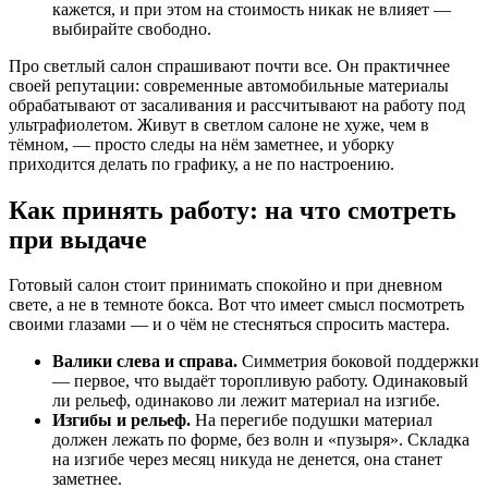
кажется, и при этом на стоимость никак не влияет —
выбирайте свободно.
Про светлый салон спрашивают почти все. Он практичнее
своей репутации: современные автомобильные материалы
обрабатывают от засаливания и рассчитывают на работу под
ультрафиолетом. Живут в светлом салоне не хуже, чем в
тёмном, — просто следы на нём заметнее, и уборку
приходится делать по графику, а не по настроению.
Как принять работу: на что смотреть
при выдаче
Готовый салон стоит принимать спокойно и при дневном
свете, а не в темноте бокса. Вот что имеет смысл посмотреть
своими глазами — и о чём не стесняться спросить мастера.
Валики слева и справа.
Симметрия боковой поддержки
— первое, что выдаёт торопливую работу. Одинаковый
ли рельеф, одинаково ли лежит материал на изгибе.
Изгибы и рельеф.
На перегибе подушки материал
должен лежать по форме, без волн и «пузыря». Складка
на изгибе через месяц никуда не денется, она станет
заметнее.