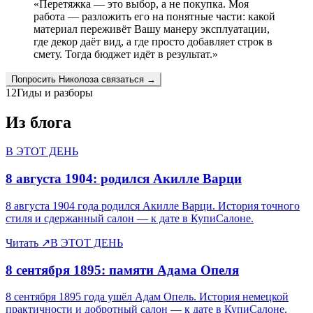
«
Перетяжка — это выбор, а не покупка. Моя
работа — разложить его на понятные части: какой
материал переживёт Вашу манеру эксплуатации,
где декор даёт вид, а где просто добавляет строк в
смету. Тогда бюджет идёт в результат.
»
Попросить
Николоза
связаться →
12
Гиды и разборы
Из блога
В ЭТОТ ДЕНЬ
8 августа 1904: родился Акилле Варци
8 августа 1904 года родился Акилле Варци. История точного
стиля и сдержанный салон — к дате в КупиСалоне.
Читать
↗
В ЭТОТ ДЕНЬ
8 сентября 1895: памяти Адама Опеля
8 сентября 1895 года ушёл Адам Опель. История немецкой
практичности и добротный салон — к дате в КупиСалоне.