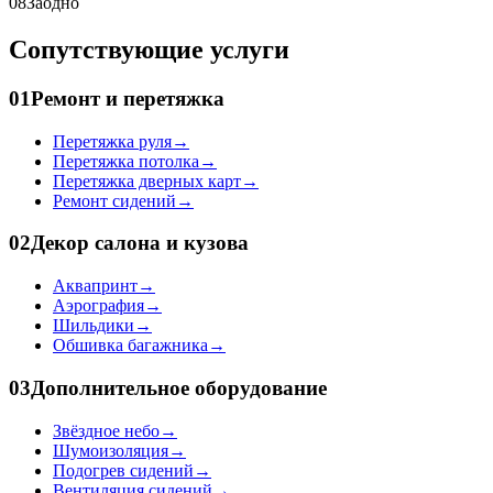
08
Заодно
Сопутствующие услуги
01
Ремонт и перетяжка
Перетяжка руля
→
Перетяжка потолка
→
Перетяжка дверных карт
→
Ремонт сидений
→
02
Декор салона и кузова
Аквапринт
→
Аэрография
→
Шильдики
→
Обшивка багажника
→
03
Дополнительное оборудование
Звёздное небо
→
Шумоизоляция
→
Подогрев сидений
→
Вентиляция сидений
→