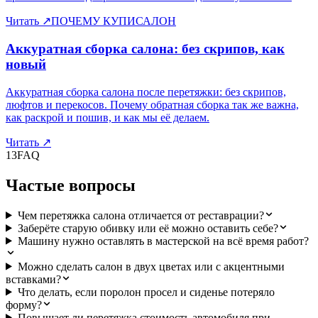
Читать
↗
ПОЧЕМУ КУПИСАЛОН
Аккуратная сборка салона: без скрипов, как
новый
Аккуратная сборка салона после перетяжки: без скрипов,
люфтов и перекосов. Почему обратная сборка так же важна,
как раскрой и пошив, и как мы её делаем.
Читать
↗
13
FAQ
Частые вопросы
Чем перетяжка салона отличается от реставрации?
Заберёте старую обивку или её можно оставить себе?
Машину нужно оставлять в мастерской на всё время работ?
Можно сделать салон в двух цветах или с акцентными
вставками?
Что делать, если поролон просел и сиденье потеряло
форму?
Повышает ли перетяжка стоимость автомобиля при