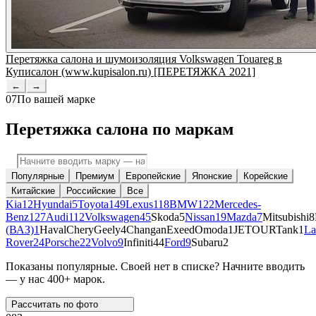
Перетяжка салона и шумоизоляция Volkswagen Touareg в
Куписалон (www.kupisalon.ru) [ПЕРЕТЯЖКА 2021]
←
→
07
По вашей марке
Перетяжка салона по маркам
Популярные
Премиум
Европейские
Японские
Корейские
Китайские
Российские
Все
Kia
12
Hyundai
5
Toyota
149
Lexus
118
BMW
122
Mercedes-
Benz
127
Audi
112
Volkswagen
45
Skoda
5
Nissan
19
Mazda
7
Mitsubishi
8
(ВАЗ)
1
Haval
Chery
Geely
4
Changan
Exeed
Omoda
1
JETOUR
Tank
1
La
Rover
24
Porsche
22
Volvo
9
Infiniti
44
Ford
9
Subaru
2
Показаны популярные. Своей нет в списке? Начните вводить
— у нас 400+ марок.
Рассчитать по
фото