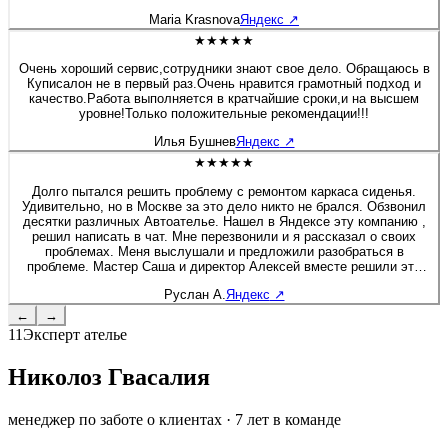
будто я только забрала после перешива. Сейчас перешивала руль
Maria Krasnova
Яндекс
↗
на Солярисе. Здесь работают профессионалы своего дела!
★★★★★
Очень хороший сервис,сотрудники знают свое дело. Обращаюсь в
Куписалон не в первый раз.Очень нравится грамотный подход и
качество.Работа выполняется в кратчайшие сроки,и на высшем
уровне!Только положительные рекомендации!!!
Илья Бушнев
Яндекс
↗
★★★★★
Долго пытался решить проблему с ремонтом каркаса сиденья.
Удивительно, но в Москве за это дело никто не брался. Обзвонил
десятки различных Автоателье. Нашел в Яндексе эту компанию ,
решил написать в чат. Мне перезвонили и я рассказал о своих
проблемах. Меня выслушали и предложили разобраться в
проблеме. Мастер Саша и директор Алексей вместе решили это
вопрос. Хочу дополнить, что я приятно удивлен был, как директор
Руслан А.
Яндекс
↗
вовлечен в работу, помогал своим сотрудникам и через 2 дня мне
позвонил, чтобы узнать результат. Купи салон - профессионалы! К
←
→
сожалению больше 5 звёзд поставить не могу :) Руслан - Мазда 6
11
Эксперт ателье
Николоз Гвасалия
менеджер по заботе о клиентах
·
7
лет в команде