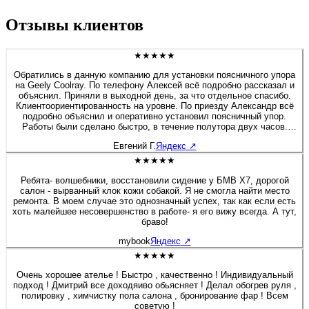
Отзывы клиентов
★★★★★
Обратились в данную компанию для установки поясничного упора
на Geely Coolray. По телефону Алексей всё подробно рассказал и
объяснил. Приняли в выходной день, за что отдельное спасибо.
Клиентоориентированность на уровне. По приезду Александр всё
подробно объяснил и оперативно установил поясничный упор.
Работы были сделано быстро, в течение полутора двух часов.
Если будет нужно сделать какие-либо работы связанные с
Евгений Г.
Яндекс
↗
перешивом и модернизацией салона, детейлингом, то обязательно
обращусь в данную компанию. Алексей спасибо Вам и
★★★★★
процветания компании.
Ребята- волшебники, восстановили сидение у БМВ Х7, дорогой
салон - вырванный клок кожи собакой. Я не смогла найти место
ремонта. В моем случае это однозначный успех, так как если есть
хоть малейшее несовершенство в работе- я его вижу всегда. А тут,
браво!
mybook
Яндекс
↗
★★★★★
Очень хорошее ателье ! Быстро , качественно ! Индивидуальный
подход ! Дмитрий все доходяиво обьясняет ! Делал обогрев руля ,
полировку , химчистку пола салона , бронирование фар ! Всем
советую !