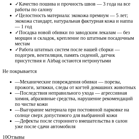
✓
Качество пошива и прочность швов — 3 года на все
работы по салону
✓
Целостность материала: экокожа премиум — 5 лет;
экокожа стандарт, натуральная фактурная кожа и наппа
— 1 год
✓
Посадка новой обивки по заводским лекалам — без
морщин и складок, крепление по штатным посадочным
местам
✓
Работа штатных систем после нашей сборки —
подогрев, вентиляция, память сидений, датчик
присутствия и Airbag остаются нетронутыми
Не покрывается
—
Механические повреждения обивки — порезы,
прожоги, затяжки, следы от когтей домашних животных
—
Последствия неправильного ухода — агрессивная
химия, абразивные средства, нарушение рекомендаций
по чистке кожи
—
Выгорание материала при постоянной парковке на
солнце сверх допустимого для выбранной кожи
—
Дефекты после стороннего вмешательства в салон
уже после сдачи автомобиля
10
Отзывы