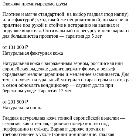
Экокожа премиум
рекомендуем
Плотнее и мягче стандартной, на выбор гладкая (под наппу)
или с фактурой; уход такой же неприхотливый, но материал
приятнее под рукой и стойче к истиранию на валиках и
подушке водителя. Оптимальный по ресурсу и цене вариант
для большинства проектов — гарантия до 5 лет.
от 131 000 ₽
Натуральная фактурная кожа
Натуральная кожа с выраженным зерном, российская или
европейская выделка: дышит, держит форму, а рельеф
скрадывает мелкие царапины и медленнее засаливается. Для
тех, кто хочет натуральный материал с характером и готов раз
в сезон обновлять кондиционер — служит долго при
бережном уходе. Гарантия 12 мес.
от 201 500 ₽
Натуральная наппа
Гладкая натуральная кожа тонкой европейской выделки —
самая мягкая и тёплая, с ровной поверхностью под
перфорацию и стёжку. Вариант дороже прочих и
требовательнее в уходе (кондиционирование, гладкая