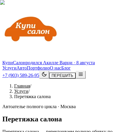
КупиСалон
родился Акилле Варци · 8 августа
Услуги
Авто
Портфолио
О нас
Блог
+7 (903) 589-26-95
ПЕРЕШИТЬ
Главная
/
Услуги
/
Перетяжка салона
Автоателье полного цикла · Москва
Перетяжка салона
Перетяжка салона — перекраиваем родную обивку по