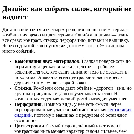
Дизайн: как собрать салон, который не
надоест
Дизайн собирается из четырёх решений: основной материал,
комбинация, декор и цвет строчки. Ошибка новичка — взять
всё сразу: контраст, стёжку, перфорацию, вставки и вышивку.
Через год такой салон утомляет, потому что в нём слишком
много событий.
Комбинация двух материалов.
Гладкая поверхность по
периметру и цепкая вставка в центре — рабочее
решение для тех, кто ездит активно: тело не съезжает в
поворотах. Алькантара на центральной части кресла
держит спину лучше гладкой кожи.
Стёжка.
Ромб или соты дают объём и «дорогой» вид, но
крупный рисунок визуально уменьшает кресло. На
компактных сиденьях мелкий ромб выглядит уместнее.
Перфорация.
Помимо вида, у неё есть смысл: через
перфорированные участки работает штатная
вентиляция
сидений
, поэтому в машинах с продувом её оставляют
осознанно.
Цвет строчки.
Самый недооценённый инструмент:
контрастная нить меняет характер салона сильнее, чем