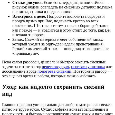
Стыки рисунка.
Если есть перфорация или стёжка —
рисунок обязан совпадать на смежных деталях: подушка
и спинка, спинка и подголовник.
Электрика в деле.
Попросите включить подогрев и
продув прямо при Вас, подвигать кресло во всех
плоскостях. Штатные системы после сборки работают
как прежде — и убедиться в этом стоит до того, как Вы
выехали за ворота.
Запах.
Свежий материал имеет собственный запах,
который уходит за одну-две недели проветривания.
Резкий химический запах — повод задать вопрос, а не
«привыкнуть».
Пока салон разобран, дешевле и быстрее закрыть смежные
задачи за тот же заезд:
перетяжку руля
,
перетяжку потолка
или
дооснащение вроде
подогрева сидений
. Повторный разбор —
это ещё раз время и работа, которых можно избежать.
Уход: как надолго сохранить свежий
вид
Главное правило универсально для любого материала: свежее
пятно не трут насухо. Сухая салфетка вбивает загрязнение в
поверхность, а бытовые растворители сушат кожу и разъедают