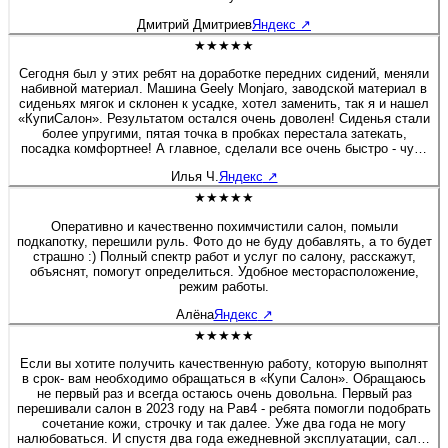
Дмитрий Дмитриев
Яндекс
↗
★★★★★
Сегодня был у этих ребят на доработке передних сидений, меняли
набивной материал. Машина Geely Monjaro, заводской материал в
сиденьях мягок и склонен к усадке, хотел заменить, так я и нашел
«КупиСалон». Результатом остался очень доволен! Сиденья стали
более упругими, пятая точка в пробках перестала затекать,
посадка комфортнее! А главное, сделали все очень быстро - чуть
больше полутора часов и я уже ехал домой. Бонусом была
Илья Ч.
Яндекс
↗
короткая экскурсия по производственным цехам. Действительно
люди «болеют» своим делом, а это редкость! Очень приятная
★★★★★
редкость! Рекомендую 100%! Желаю этой Компании не
останавливаться на достигнутом, професстонального и
Оперативно и качественно похимчистили салон, помыли
технологического роста! Молодцы! 👍
подкапотку, перешили руль. Фото до не буду добавлять, а то будет
страшно :) Полный спектр работ и услуг по салону, расскажут,
объяснят, помогут определиться. Удобное месторасположение,
режим работы.
Алёна
Яндекс
↗
★★★★★
Если вы хотите получить качественную работу, которую выполнят
в срок- вам необходимо обращаться в «Купи Салон». Обращаюсь
не первый раз и всегда остаюсь очень довольна. Первый раз
перешивали салон в 2023 году на Рав4 - ребята помогли подобрать
сочетание кожи, строчку и так далее. Уже два года не могу
налюбоваться. И спустя два года ежедневной эксплуатации, салон