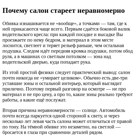
Почему салон стареет неравномерно
Обивка изнашивается не «вообще», а точками — там, где к
ней прикасаются чаще всего. Первым сдаётся боковой валик
водительского кресла: при каждой посадке и высадке Вы
проезжаете по нему бедром, и материал в этом месте
лоснится, светлеет и теряет рельеф раньше, чем остальная
подушка. Следом идёт передняя кромка подушки, потом обод
руля, а в машинах со светлым потолком — зона над
водительской дверью, куда попадает рука.
Из этой простой физики следует практический вывод: салон
почти никогда не «умирает целиком». Обычно есть две-три
уставшие зоны и остальной интерьер, который выглядит
прилично. Поэтому первый разговор на осмотре — не про
материал и не про цену, а про то, какие зоны реально требуют
работы, а какие ещё послужат.
Вторая причина неравномерности — солнце. Автомобиль
почти всегда паркуется одной стороной к свету, и через
несколько лет левая часть салона может отличаться от правой
по тону. На тёмной обивке это незаметно, на светлой —
бросается в глаза при сравнении деталей рядом.