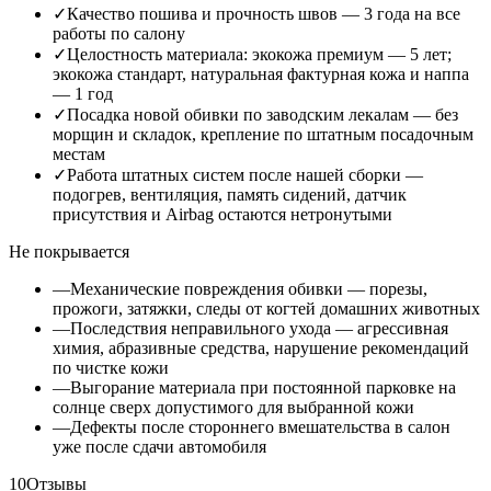
✓
Качество пошива и прочность швов — 3 года на все
работы по салону
✓
Целостность материала: экокожа премиум — 5 лет;
экокожа стандарт, натуральная фактурная кожа и наппа
— 1 год
✓
Посадка новой обивки по заводским лекалам — без
морщин и складок, крепление по штатным посадочным
местам
✓
Работа штатных систем после нашей сборки —
подогрев, вентиляция, память сидений, датчик
присутствия и Airbag остаются нетронутыми
Не покрывается
—
Механические повреждения обивки — порезы,
прожоги, затяжки, следы от когтей домашних животных
—
Последствия неправильного ухода — агрессивная
химия, абразивные средства, нарушение рекомендаций
по чистке кожи
—
Выгорание материала при постоянной парковке на
солнце сверх допустимого для выбранной кожи
—
Дефекты после стороннего вмешательства в салон
уже после сдачи автомобиля
10
Отзывы