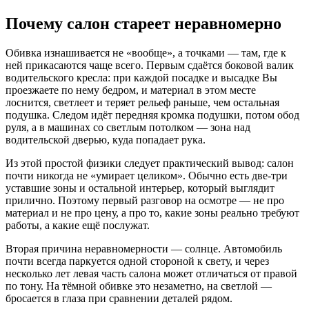
Почему салон стареет неравномерно
Обивка изнашивается не «вообще», а точками — там, где к
ней прикасаются чаще всего. Первым сдаётся боковой валик
водительского кресла: при каждой посадке и высадке Вы
проезжаете по нему бедром, и материал в этом месте
лоснится, светлеет и теряет рельеф раньше, чем остальная
подушка. Следом идёт передняя кромка подушки, потом обод
руля, а в машинах со светлым потолком — зона над
водительской дверью, куда попадает рука.
Из этой простой физики следует практический вывод: салон
почти никогда не «умирает целиком». Обычно есть две-три
уставшие зоны и остальной интерьер, который выглядит
прилично. Поэтому первый разговор на осмотре — не про
материал и не про цену, а про то, какие зоны реально требуют
работы, а какие ещё послужат.
Вторая причина неравномерности — солнце. Автомобиль
почти всегда паркуется одной стороной к свету, и через
несколько лет левая часть салона может отличаться от правой
по тону. На тёмной обивке это незаметно, на светлой —
бросается в глаза при сравнении деталей рядом.