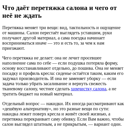
Что даёт перетяжка салона и чего от
неё не ждать
Перетяжка меняет три вещи: вид, тактильность и ощущение
от машины. Салон перестаёт выглядеть уставшим, руки
получают другой материал, а сама поездка начинает
восприниматься иначе — это и есть то, за чем к нам
приезжают.
Чего перетяжка не делает: она не лечит просевшее
наполнение сама по себе — если подушка потеряла форму,
основу восстанавливают отдельно, до пошива. Она не меняет
посадку и профиль кресла: сиденье остаётся таким, каким его
задумал производитель. И она не заменяет уборку — если
задача только убрать засаливание и вернуть свежесть
тканевому салону, честнее сделать
химчистку салона
, а не
тратить бюджет на новый материал.
Отдельный вопрос — накидки. Их иногда рассматривают как
«дешёвую альтернативу», но это разные вещи по сути:
накидка лежит поверх кресла и живёт своей жизнью, а
перетяжка перекраивает саму обивку. Если Вам важно, чтобы
салон выглядел штатным, а не прикрытым, — вариант один.