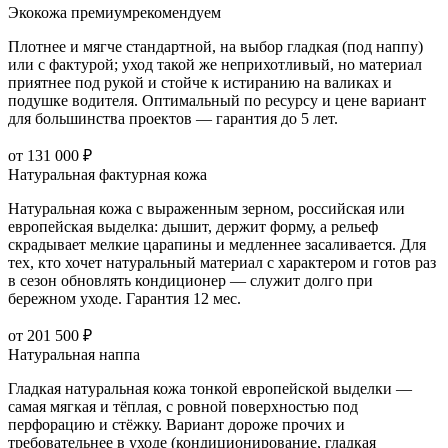
Экокожа премиум
рекомендуем
Плотнее и мягче стандартной, на выбор гладкая (под наппу)
или с фактурой; уход такой же неприхотливый, но материал
приятнее под рукой и стойче к истиранию на валиках и
подушке водителя. Оптимальный по ресурсу и цене вариант
для большинства проектов — гарантия до 5 лет.
от 131 000 ₽
Натуральная фактурная кожа
Натуральная кожа с выраженным зерном, российская или
европейская выделка: дышит, держит форму, а рельеф
скрадывает мелкие царапины и медленнее засаливается. Для
тех, кто хочет натуральный материал с характером и готов раз
в сезон обновлять кондиционер — служит долго при
бережном уходе. Гарантия 12 мес.
от 201 500 ₽
Натуральная наппа
Гладкая натуральная кожа тонкой европейской выделки —
самая мягкая и тёплая, с ровной поверхностью под
перфорацию и стёжку. Вариант дороже прочих и
требовательнее в уходе (кондиционирование, гладкая