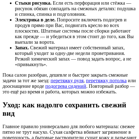
Стыки рисунка.
Если есть перфорация или стёжка —
рисунок обязан совпадать на смежных деталях: подушка
и спинка, спинка и подголовник.
Электрика в деле.
Попросите включить подогрев и
продув прямо при Вас, подвигать кресло во всех
плоскостях. Штатные системы после сборки работают
как прежде — и убедиться в этом стоит до того, как Вы
выехали за ворота.
Запах.
Свежий материал имеет собственный запах,
который уходит за одну-две недели проветривания.
Резкий химический запах — повод задать вопрос, а не
«привыкнуть».
Пока салон разобран, дешевле и быстрее закрыть смежные
задачи за тот же заезд:
перетяжку руля
,
перетяжку потолка
или
дооснащение вроде
подогрева сидений
. Повторный разбор —
это ещё раз время и работа, которых можно избежать.
Уход: как надолго сохранить свежий
вид
Главное правило универсально для любого материала: свежее
пятно не трут насухо. Сухая салфетка вбивает загрязнение в
поверхность, а бытовые растворители сушат кожу и разъедают