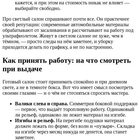
кажется, и при этом на стоимость никак не влияет —
выбирайте свободно.
Про светлый салон спрашивают почти все. Он практичнее
своей репутации: современные автомобильные материалы
обрабатывают от засаливания и рассчитывают на работу под
ультрафиолетом. Живут в светлом салоне не хуже, чем в
тёмном, — просто следы на нём заметнее, и уборку
приходится делать по графику, а не по настроению.
Как принять работу: на что смотреть
при выдаче
Готовый салон стоит принимать спокойно и при дневном
свете, а не в темноте бокса. Вот что имеет смысл посмотреть
своими глазами — и о чём не стесняться спросить мастера.
Валики слева и справа.
Симметрия боковой поддержки
— первое, что выдаёт торопливую работу. Одинаковый
ли рельеф, одинаково ли лежит материал на изгибе.
Изгибы и рельеф.
На перегибе подушки материал
должен лежать по форме, без волн и «пузыря». Складка
на изгибе через месяц никуда не денется, она станет
заметнее.