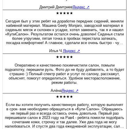
Дмитрий Дмитриев
Яндекс
↗
★★★★★
Сегодня был у этих ребят на доработке передних сидений, меняли
набивной материал. Машина Geely Monjaro, заводской материал в
сиденьях мягок и склонен к усадке, хотел заменить, так я и нашел
«КупиСалон». Результатом остался очень доволен! Сиденья стали
более упругими, пятая точка в пробках перестала затекать,
посадка комфортнее! А главное, сделали все очень быстро - чуть
больше полутора часов и я уже ехал домой. Бонусом была
Илья Ч.
Яндекс
↗
короткая экскурсия по производственным цехам. Действительно
люди «болеют» своим делом, а это редкость! Очень приятная
★★★★★
редкость! Рекомендую 100%! Желаю этой Компании не
останавливаться на достигнутом, професстонального и
Оперативно и качественно похимчистили салон, помыли
технологического роста! Молодцы! 👍
подкапотку, перешили руль. Фото до не буду добавлять, а то будет
страшно :) Полный спектр работ и услуг по салону, расскажут,
объяснят, помогут определиться. Удобное месторасположение,
режим работы.
Алёна
Яндекс
↗
★★★★★
Если вы хотите получить качественную работу, которую выполнят
в срок- вам необходимо обращаться в «Купи Салон». Обращаюсь
не первый раз и всегда остаюсь очень довольна. Первый раз
перешивали салон в 2023 году на Рав4 - ребята помогли подобрать
сочетание кожи, строчку и так далее. Уже два года не могу
налюбоваться. И спустя два года ежедневной эксплуатации, салон