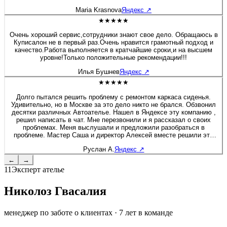
будто я только забрала после перешива. Сейчас перешивала руль
Maria Krasnova
Яндекс
↗
на Солярисе. Здесь работают профессионалы своего дела!
★★★★★
Очень хороший сервис,сотрудники знают свое дело. Обращаюсь в
Куписалон не в первый раз.Очень нравится грамотный подход и
качество.Работа выполняется в кратчайшие сроки,и на высшем
уровне!Только положительные рекомендации!!!
Илья Бушнев
Яндекс
↗
★★★★★
Долго пытался решить проблему с ремонтом каркаса сиденья.
Удивительно, но в Москве за это дело никто не брался. Обзвонил
десятки различных Автоателье. Нашел в Яндексе эту компанию ,
решил написать в чат. Мне перезвонили и я рассказал о своих
проблемах. Меня выслушали и предложили разобраться в
проблеме. Мастер Саша и директор Алексей вместе решили это
вопрос. Хочу дополнить, что я приятно удивлен был, как директор
Руслан А.
Яндекс
↗
вовлечен в работу, помогал своим сотрудникам и через 2 дня мне
позвонил, чтобы узнать результат. Купи салон - профессионалы! К
←
→
сожалению больше 5 звёзд поставить не могу :) Руслан - Мазда 6
11
Эксперт ателье
Николоз Гвасалия
менеджер по заботе о клиентах
·
7
лет в команде