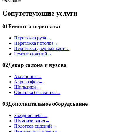
08
Заодно
Сопутствующие услуги
01
Ремонт и перетяжка
Перетяжка руля
→
Перетяжка потолка
→
Перетяжка дверных карт
→
Ремонт сидений
→
02
Декор салона и кузова
Аквапринт
→
Аэрография
→
Шильдики
→
Обшивка багажника
→
03
Дополнительное оборудование
Звёздное небо
→
Шумоизоляция
→
Подогрев сидений
→
Вентиляция сидений
→