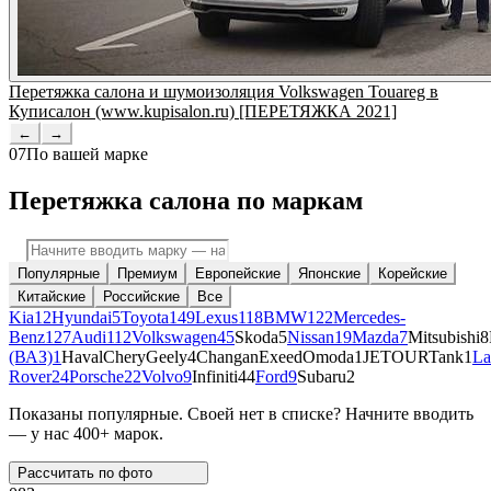
Перетяжка салона и шумоизоляция Volkswagen Touareg в
Куписалон (www.kupisalon.ru) [ПЕРЕТЯЖКА 2021]
←
→
07
По вашей марке
Перетяжка салона по маркам
Популярные
Премиум
Европейские
Японские
Корейские
Китайские
Российские
Все
Kia
12
Hyundai
5
Toyota
149
Lexus
118
BMW
122
Mercedes-
Benz
127
Audi
112
Volkswagen
45
Skoda
5
Nissan
19
Mazda
7
Mitsubishi
8
(ВАЗ)
1
Haval
Chery
Geely
4
Changan
Exeed
Omoda
1
JETOUR
Tank
1
La
Rover
24
Porsche
22
Volvo
9
Infiniti
44
Ford
9
Subaru
2
Показаны популярные. Своей нет в списке? Начните вводить
— у нас 400+ марок.
Рассчитать по
фото