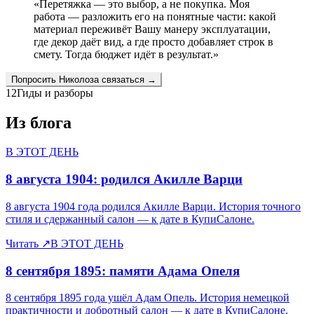
«
Перетяжка — это выбор, а не покупка. Моя
работа — разложить его на понятные части: какой
материал переживёт Вашу манеру эксплуатации,
где декор даёт вид, а где просто добавляет строк в
смету. Тогда бюджет идёт в результат.
»
Попросить
Николоза
связаться →
12
Гиды и разборы
Из блога
В ЭТОТ ДЕНЬ
8 августа 1904: родился Акилле Варци
8 августа 1904 года родился Акилле Варци. История точного
стиля и сдержанный салон — к дате в КупиСалоне.
Читать
↗
В ЭТОТ ДЕНЬ
8 сентября 1895: памяти Адама Опеля
8 сентября 1895 года ушёл Адам Опель. История немецкой
практичности и добротный салон — к дате в КупиСалоне.