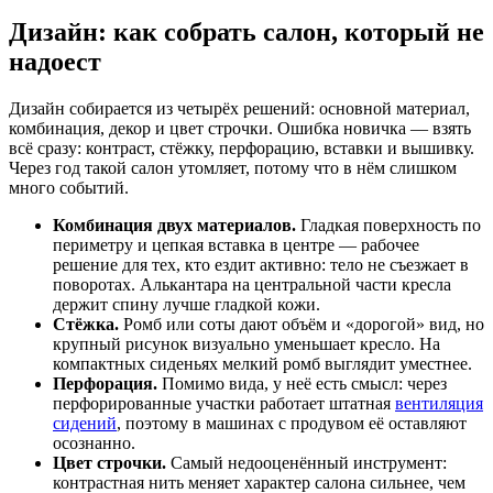
Дизайн: как собрать салон, который не
надоест
Дизайн собирается из четырёх решений: основной материал,
комбинация, декор и цвет строчки. Ошибка новичка — взять
всё сразу: контраст, стёжку, перфорацию, вставки и вышивку.
Через год такой салон утомляет, потому что в нём слишком
много событий.
Комбинация двух материалов.
Гладкая поверхность по
периметру и цепкая вставка в центре — рабочее
решение для тех, кто ездит активно: тело не съезжает в
поворотах. Алькантара на центральной части кресла
держит спину лучше гладкой кожи.
Стёжка.
Ромб или соты дают объём и «дорогой» вид, но
крупный рисунок визуально уменьшает кресло. На
компактных сиденьях мелкий ромб выглядит уместнее.
Перфорация.
Помимо вида, у неё есть смысл: через
перфорированные участки работает штатная
вентиляция
сидений
, поэтому в машинах с продувом её оставляют
осознанно.
Цвет строчки.
Самый недооценённый инструмент:
контрастная нить меняет характер салона сильнее, чем