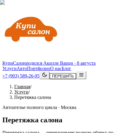
КупиСалон
родился Акилле Варци · 8 августа
Услуги
Авто
Портфолио
О нас
Блог
+7 (903) 589-26-95
ПЕРЕШИТЬ
Главная
/
Услуги
/
Перетяжка салона
Автоателье полного цикла · Москва
Перетяжка салона
Перетяжка салона — перекраиваем родную обивку по