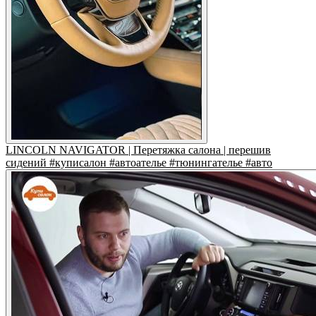
LINCOLN NAVIGATOR | Перетяжка салона | перешив
сидений #куписалон #автоателье #тюнингателье #авто