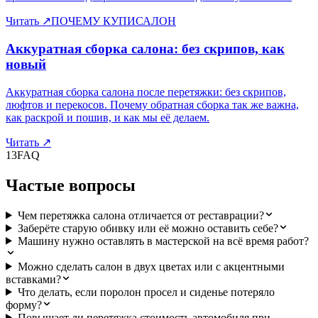
Читать
↗
ПОЧЕМУ КУПИСАЛОН
Аккуратная сборка салона: без скрипов, как
новый
Аккуратная сборка салона после перетяжки: без скрипов,
люфтов и перекосов. Почему обратная сборка так же важна,
как раскрой и пошив, и как мы её делаем.
Читать
↗
13
FAQ
Частые вопросы
Чем перетяжка салона отличается от реставрации?
Заберёте старую обивку или её можно оставить себе?
Машину нужно оставлять в мастерской на всё время работ?
Можно сделать салон в двух цветах или с акцентными
вставками?
Что делать, если поролон просел и сиденье потеряло
форму?
Повышает ли перетяжка стоимость автомобиля при