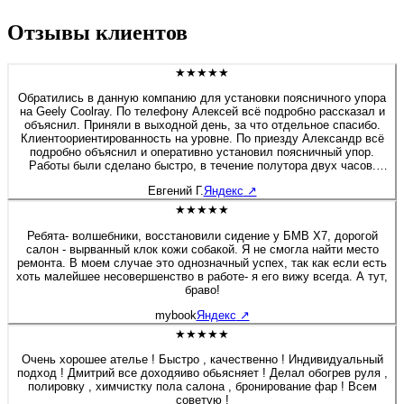
Отзывы клиентов
★★★★★
Обратились в данную компанию для установки поясничного упора
на Geely Coolray. По телефону Алексей всё подробно рассказал и
объяснил. Приняли в выходной день, за что отдельное спасибо.
Клиентоориентированность на уровне. По приезду Александр всё
подробно объяснил и оперативно установил поясничный упор.
Работы были сделано быстро, в течение полутора двух часов.
Если будет нужно сделать какие-либо работы связанные с
Евгений Г.
Яндекс
↗
перешивом и модернизацией салона, детейлингом, то обязательно
обращусь в данную компанию. Алексей спасибо Вам и
★★★★★
процветания компании.
Ребята- волшебники, восстановили сидение у БМВ Х7, дорогой
салон - вырванный клок кожи собакой. Я не смогла найти место
ремонта. В моем случае это однозначный успех, так как если есть
хоть малейшее несовершенство в работе- я его вижу всегда. А тут,
браво!
mybook
Яндекс
↗
★★★★★
Очень хорошее ателье ! Быстро , качественно ! Индивидуальный
подход ! Дмитрий все доходяиво обьясняет ! Делал обогрев руля ,
полировку , химчистку пола салона , бронирование фар ! Всем
советую !