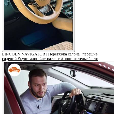
LINCOLN NAVIGATOR | Перетяжка салона | перешив
сидений #куписалон #автоателье #тюнингателье #авто