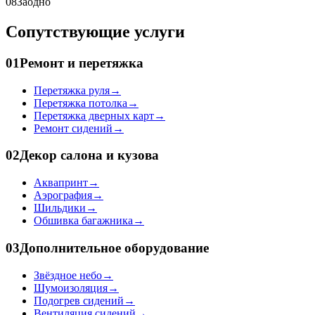
08
Заодно
Сопутствующие услуги
01
Ремонт и перетяжка
Перетяжка руля
→
Перетяжка потолка
→
Перетяжка дверных карт
→
Ремонт сидений
→
02
Декор салона и кузова
Аквапринт
→
Аэрография
→
Шильдики
→
Обшивка багажника
→
03
Дополнительное оборудование
Звёздное небо
→
Шумоизоляция
→
Подогрев сидений
→
Вентиляция сидений
→