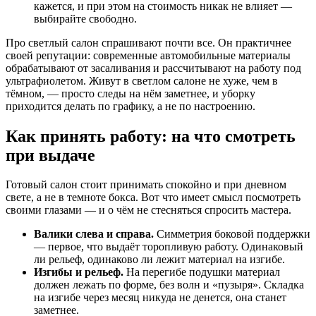
кажется, и при этом на стоимость никак не влияет —
выбирайте свободно.
Про светлый салон спрашивают почти все. Он практичнее
своей репутации: современные автомобильные материалы
обрабатывают от засаливания и рассчитывают на работу под
ультрафиолетом. Живут в светлом салоне не хуже, чем в
тёмном, — просто следы на нём заметнее, и уборку
приходится делать по графику, а не по настроению.
Как принять работу: на что смотреть
при выдаче
Готовый салон стоит принимать спокойно и при дневном
свете, а не в темноте бокса. Вот что имеет смысл посмотреть
своими глазами — и о чём не стесняться спросить мастера.
Валики слева и справа.
Симметрия боковой поддержки
— первое, что выдаёт торопливую работу. Одинаковый
ли рельеф, одинаково ли лежит материал на изгибе.
Изгибы и рельеф.
На перегибе подушки материал
должен лежать по форме, без волн и «пузыря». Складка
на изгибе через месяц никуда не денется, она станет
заметнее.