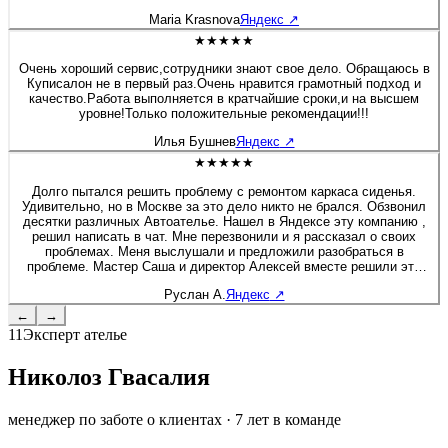
будто я только забрала после перешива. Сейчас перешивала руль
Maria Krasnova
Яндекс
↗
на Солярисе. Здесь работают профессионалы своего дела!
★★★★★
Очень хороший сервис,сотрудники знают свое дело. Обращаюсь в
Куписалон не в первый раз.Очень нравится грамотный подход и
качество.Работа выполняется в кратчайшие сроки,и на высшем
уровне!Только положительные рекомендации!!!
Илья Бушнев
Яндекс
↗
★★★★★
Долго пытался решить проблему с ремонтом каркаса сиденья.
Удивительно, но в Москве за это дело никто не брался. Обзвонил
десятки различных Автоателье. Нашел в Яндексе эту компанию ,
решил написать в чат. Мне перезвонили и я рассказал о своих
проблемах. Меня выслушали и предложили разобраться в
проблеме. Мастер Саша и директор Алексей вместе решили это
вопрос. Хочу дополнить, что я приятно удивлен был, как директор
Руслан А.
Яндекс
↗
вовлечен в работу, помогал своим сотрудникам и через 2 дня мне
позвонил, чтобы узнать результат. Купи салон - профессионалы! К
←
→
сожалению больше 5 звёзд поставить не могу :) Руслан - Мазда 6
11
Эксперт ателье
Николоз Гвасалия
менеджер по заботе о клиентах
·
7
лет в команде