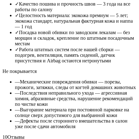
✓
Качество пошива и прочность швов — 3 года на все
работы по салону
✓
Целостность материала: экокожа премиум — 5 лет;
экокожа стандарт, натуральная фактурная кожа и наппа
— 1 год
✓
Посадка новой обивки по заводским лекалам — без
морщин и складок, крепление по штатным посадочным
местам
✓
Работа штатных систем после нашей сборки —
подогрев, вентиляция, память сидений, датчик
присутствия и Airbag остаются нетронутыми
Не покрывается
—
Механические повреждения обивки — порезы,
прожоги, затяжки, следы от когтей домашних животных
—
Последствия неправильного ухода — агрессивная
химия, абразивные средства, нарушение рекомендаций
по чистке кожи
—
Выгорание материала при постоянной парковке на
солнце сверх допустимого для выбранной кожи
—
Дефекты после стороннего вмешательства в салон
уже после сдачи автомобиля
10
Отзывы