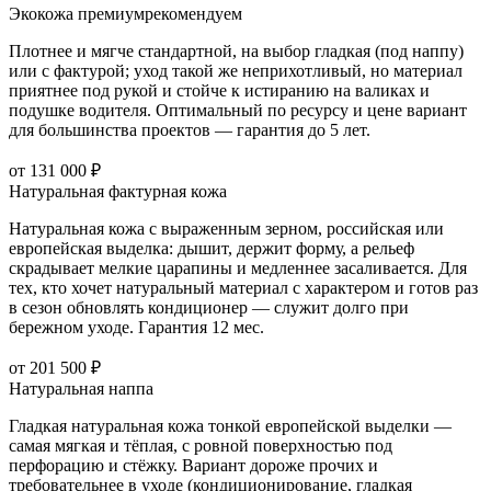
Экокожа премиум
рекомендуем
Плотнее и мягче стандартной, на выбор гладкая (под наппу)
или с фактурой; уход такой же неприхотливый, но материал
приятнее под рукой и стойче к истиранию на валиках и
подушке водителя. Оптимальный по ресурсу и цене вариант
для большинства проектов — гарантия до 5 лет.
от 131 000 ₽
Натуральная фактурная кожа
Натуральная кожа с выраженным зерном, российская или
европейская выделка: дышит, держит форму, а рельеф
скрадывает мелкие царапины и медленнее засаливается. Для
тех, кто хочет натуральный материал с характером и готов раз
в сезон обновлять кондиционер — служит долго при
бережном уходе. Гарантия 12 мес.
от 201 500 ₽
Натуральная наппа
Гладкая натуральная кожа тонкой европейской выделки —
самая мягкая и тёплая, с ровной поверхностью под
перфорацию и стёжку. Вариант дороже прочих и
требовательнее в уходе (кондиционирование, гладкая