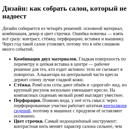
Дизайн: как собрать салон, который не
надоест
Дизайн собирается из четырёх решений: основной материал,
комбинация, декор и цвет строчки. Ошибка новичка — взять
всё сразу: контраст, стёжку, перфорацию, вставки и вышивку.
Через год такой салон утомляет, потому что в нём слишком
много событий.
Комбинация двух материалов.
Гладкая поверхность по
периметру и цепкая вставка в центре — рабочее
решение для тех, кто ездит активно: тело не съезжает в
поворотах. Алькантара на центральной части кресла
держит спину лучше гладкой кожи.
Стёжка.
Ромб или соты дают объём и «дорогой» вид, но
крупный рисунок визуально уменьшает кресло. На
компактных сиденьях мелкий ромб выглядит уместнее.
Перфорация.
Помимо вида, у неё есть смысл: через
перфорированные участки работает штатная
вентиляция
сидений
, поэтому в машинах с продувом её оставляют
осознанно.
Цвет строчки.
Самый недооценённый инструмент:
контрастная нить меняет характер салона сильнее, чем