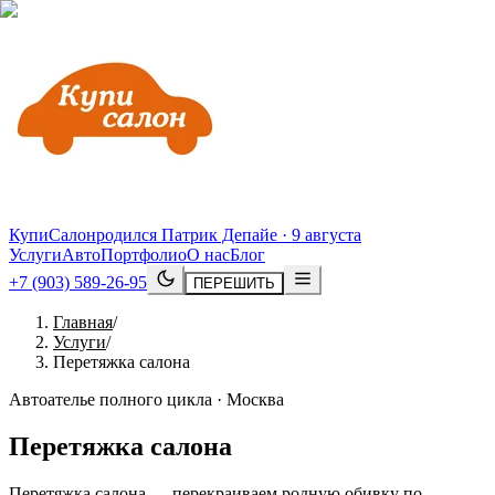
КупиСалон
родился Патрик Депайе · 9 августа
Услуги
Авто
Портфолио
О нас
Блог
+7 (903) 589-26-95
ПЕРЕШИТЬ
Главная
/
Услуги
/
Перетяжка салона
Автоателье полного цикла · Москва
Перетяжка салона
Перетяжка салона — перекраиваем родную обивку по