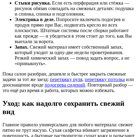
Стыки рисунка.
Если есть перфорация или стёжка —
рисунок обязан совпадать на смежных деталях: подушка
и спинка, спинка и подголовник.
Электрика в деле.
Попросите включить подогрев и
продув прямо при Вас, подвигать кресло во всех
плоскостях. Штатные системы после сборки работают
как прежде — и убедиться в этом стоит до того, как Вы
выехали за ворота.
Запах.
Свежий материал имеет собственный запах,
который уходит за одну-две недели проветривания.
Резкий химический запах — повод задать вопрос, а не
«привыкнуть».
Пока салон разобран, дешевле и быстрее закрыть смежные
задачи за тот же заезд:
перетяжку руля
,
перетяжку потолка
или
дооснащение вроде
подогрева сидений
. Повторный разбор —
это ещё раз время и работа, которых можно избежать.
Уход: как надолго сохранить свежий
вид
Главное правило универсально для любого материала: свежее
пятно не трут насухо. Сухая салфетка вбивает загрязнение в
поверхность, а бытовые растворители сушат кожу и разъедают