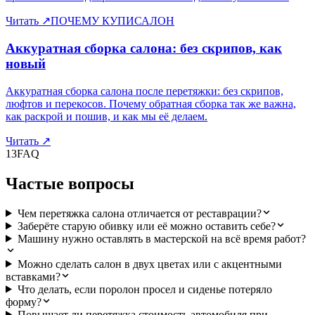
Читать
↗
ПОЧЕМУ КУПИСАЛОН
Аккуратная сборка салона: без скрипов, как
новый
Аккуратная сборка салона после перетяжки: без скрипов,
люфтов и перекосов. Почему обратная сборка так же важна,
как раскрой и пошив, и как мы её делаем.
Читать
↗
13
FAQ
Частые вопросы
Чем перетяжка салона отличается от реставрации?
Заберёте старую обивку или её можно оставить себе?
Машину нужно оставлять в мастерской на всё время работ?
Можно сделать салон в двух цветах или с акцентными
вставками?
Что делать, если поролон просел и сиденье потеряло
форму?
Повышает ли перетяжка стоимость автомобиля при