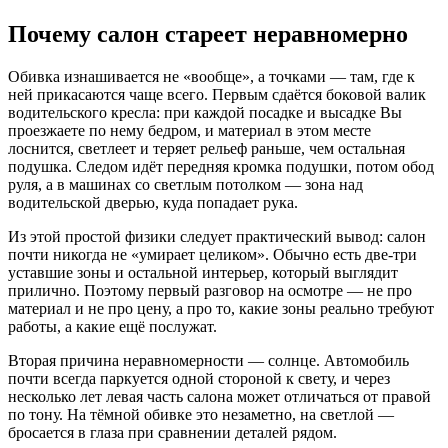
Почему салон стареет неравномерно
Обивка изнашивается не «вообще», а точками — там, где к
ней прикасаются чаще всего. Первым сдаётся боковой валик
водительского кресла: при каждой посадке и высадке Вы
проезжаете по нему бедром, и материал в этом месте
лоснится, светлеет и теряет рельеф раньше, чем остальная
подушка. Следом идёт передняя кромка подушки, потом обод
руля, а в машинах со светлым потолком — зона над
водительской дверью, куда попадает рука.
Из этой простой физики следует практический вывод: салон
почти никогда не «умирает целиком». Обычно есть две-три
уставшие зоны и остальной интерьер, который выглядит
прилично. Поэтому первый разговор на осмотре — не про
материал и не про цену, а про то, какие зоны реально требуют
работы, а какие ещё послужат.
Вторая причина неравномерности — солнце. Автомобиль
почти всегда паркуется одной стороной к свету, и через
несколько лет левая часть салона может отличаться от правой
по тону. На тёмной обивке это незаметно, на светлой —
бросается в глаза при сравнении деталей рядом.