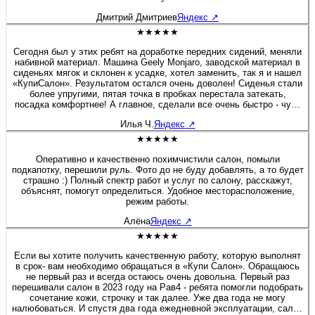
Дмитрий Дмитриев
Яндекс
↗
★★★★★
Сегодня был у этих ребят на доработке передних сидений, меняли
набивной материал. Машина Geely Monjaro, заводской материал в
сиденьях мягок и склонен к усадке, хотел заменить, так я и нашел
«КупиСалон». Результатом остался очень доволен! Сиденья стали
более упругими, пятая точка в пробках перестала затекать,
посадка комфортнее! А главное, сделали все очень быстро - чуть
больше полутора часов и я уже ехал домой. Бонусом была
Илья Ч.
Яндекс
↗
короткая экскурсия по производственным цехам. Действительно
люди «болеют» своим делом, а это редкость! Очень приятная
★★★★★
редкость! Рекомендую 100%! Желаю этой Компании не
останавливаться на достигнутом, професстонального и
Оперативно и качественно похимчистили салон, помыли
технологического роста! Молодцы! 👍
подкапотку, перешили руль. Фото до не буду добавлять, а то будет
страшно :) Полный спектр работ и услуг по салону, расскажут,
объяснят, помогут определиться. Удобное месторасположение,
режим работы.
Алёна
Яндекс
↗
★★★★★
Если вы хотите получить качественную работу, которую выполнят
в срок- вам необходимо обращаться в «Купи Салон». Обращаюсь
не первый раз и всегда остаюсь очень довольна. Первый раз
перешивали салон в 2023 году на Рав4 - ребята помогли подобрать
сочетание кожи, строчку и так далее. Уже два года не могу
налюбоваться. И спустя два года ежедневной эксплуатации, салон