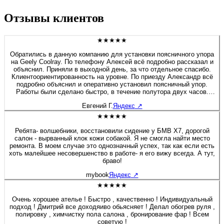
Отзывы клиентов
★★★★★
Обратились в данную компанию для установки поясничного упора
на Geely Coolray. По телефону Алексей всё подробно рассказал и
объяснил. Приняли в выходной день, за что отдельное спасибо.
Клиентоориентированность на уровне. По приезду Александр всё
подробно объяснил и оперативно установил поясничный упор.
Работы были сделано быстро, в течение полутора двух часов.
Если будет нужно сделать какие-либо работы связанные с
Евгений Г.
Яндекс
↗
перешивом и модернизацией салона, детейлингом, то обязательно
обращусь в данную компанию. Алексей спасибо Вам и
★★★★★
процветания компании.
Ребята- волшебники, восстановили сидение у БМВ Х7, дорогой
салон - вырванный клок кожи собакой. Я не смогла найти место
ремонта. В моем случае это однозначный успех, так как если есть
хоть малейшее несовершенство в работе- я его вижу всегда. А тут,
браво!
mybook
Яндекс
↗
★★★★★
Очень хорошее ателье ! Быстро , качественно ! Индивидуальный
подход ! Дмитрий все доходяиво обьясняет ! Делал обогрев руля ,
полировку , химчистку пола салона , бронирование фар ! Всем
советую !