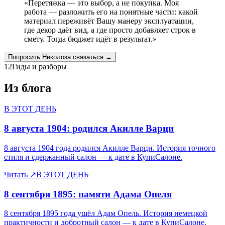
«
Перетяжка — это выбор, а не покупка. Моя
работа — разложить его на понятные части: какой
материал переживёт Вашу манеру эксплуатации,
где декор даёт вид, а где просто добавляет строк в
смету. Тогда бюджет идёт в результат.
»
Попросить
Николоза
связаться →
12
Гиды и разборы
Из блога
В ЭТОТ ДЕНЬ
8 августа 1904: родился Акилле Варци
8 августа 1904 года родился Акилле Варци. История точного
стиля и сдержанный салон — к дате в КупиСалоне.
Читать
↗
В ЭТОТ ДЕНЬ
8 сентября 1895: памяти Адама Опеля
8 сентября 1895 года ушёл Адам Опель. История немецкой
практичности и добротный салон — к дате в КупиСалоне.