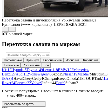
Перетяжка салона и шумоизоляция Volkswagen Touareg в
Куписалон (www.kupisalon.ru) [ПЕРЕТЯЖКА 2021]
←
→
07
По вашей марке
Перетяжка салона по маркам
Популярные
Премиум
Европейские
Японские
Корейские
Китайские
Российские
Все
Kia
12
Hyundai
5
Toyota
149
Lexus
118
BMW
122
Mercedes-
Benz
127
Audi
112
Volkswagen
45
Skoda
5
Nissan
19
Mazda
7
Mitsubishi
8
(ВАЗ)
1
Haval
Chery
Geely
4
Changan
Exeed
Omoda
1
JETOUR
Tank
1
La
Rover
24
Porsche
22
Volvo
9
Infiniti
44
Ford
9
Subaru
2
Показаны популярные. Своей нет в списке? Начните вводить
— у нас 400+ марок.
Рассчитать по
фото