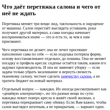
Что даёт перетяжка салона и чего от
неё не ждать
Перетяжка меняет три вещи: вид, тактильность и ощущение
от машины. Салон перестаёт выглядеть уставшим, руки
получают другой материал, а сама поездка начинает
восприниматься иначе — это и есть то, за чем к нам
приезжают.
Чего перетяжка не делает: она не лечит просевшее
наполнение сама по себе — если подушка потеряла форму,
основу восстанавливают отдельно, до пошива. Она не меняет
посадку и профиль кресла: сиденье остаётся таким, каким его
задумал производитель. И она не заменяет уборку — если
задача только убрать засаливание и вернуть свежесть
тканевому салону, честнее сделать
химчистку салона
, а не
тратить бюджет на новый материал.
Отдельный вопрос — накидки. Их иногда рассматривают как
«дешёвую альтернативу», но это разные вещи по сути:
накидка лежит поверх кресла и живёт своей жизнью, а
перетяжка перекраивает саму обивку. Если Вам важно, чтобы
салон выглядел штатным, а не прикрытым, — вариант один.