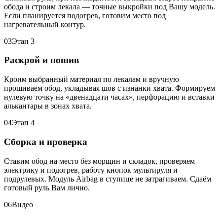
обода и строим лекала — точные выкройки под Вашу модель.
Если планируется подогрев, готовим место под
нагревательный контур.
03
Этап 3
Раскрой и пошив
Кроим выбранный материал по лекалам и вручную
прошиваем обод, укладывая шов с изнанки хвата. Формируем
нулевую точку на «двенадцати часах», перфорацию и вставки
алькантары в зонах хвата.
04
Этап 4
Сборка и проверка
Ставим обод на место без морщин и складок, проверяем
электрику и подогрев, работу кнопок мультируля и
подрулевых. Модуль Airbag в ступице не затрагиваем. Сдаём
готовый руль Вам лично.
06
Видео