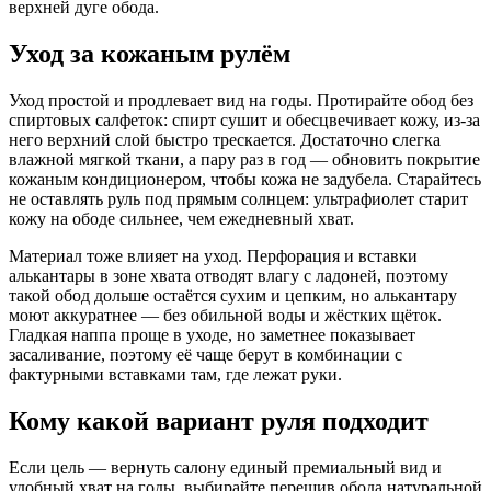
верхней дуге обода.
Уход за кожаным рулём
Уход простой и продлевает вид на годы. Протирайте обод без
спиртовых салфеток: спирт сушит и обесцвечивает кожу, из-за
него верхний слой быстро трескается. Достаточно слегка
влажной мягкой ткани, а пару раз в год — обновить покрытие
кожаным кондиционером, чтобы кожа не задубела. Старайтесь
не оставлять руль под прямым солнцем: ультрафиолет старит
кожу на ободе сильнее, чем ежедневный хват.
Материал тоже влияет на уход. Перфорация и вставки
алькантары в зоне хвата отводят влагу с ладоней, поэтому
такой обод дольше остаётся сухим и цепким, но алькантару
моют аккуратнее — без обильной воды и жёстких щёток.
Гладкая наппа проще в уходе, но заметнее показывает
засаливание, поэтому её чаще берут в комбинации с
фактурными вставками там, где лежат руки.
Кому какой вариант руля подходит
Если цель — вернуть салону единый премиальный вид и
удобный хват на годы, выбирайте перешив обода натуральной