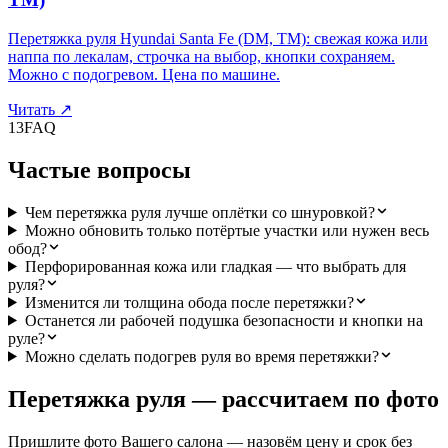
Перетяжка руля Hyundai Santa Fe (DM, TM): свежая кожа или
наппа по лекалам, строчка на выбор, кнопки сохраняем.
Можно с подогревом. Цена по машине.
Читать
↗
13
FAQ
Частые вопросы
Чем перетяжка руля лучше оплётки со шнуровкой?
Можно обновить только потёртые участки или нужен весь
обод?
Перфорированная кожа или гладкая — что выбрать для
руля?
Изменится ли толщина обода после перетяжки?
Останется ли рабочей подушка безопасности и кнопки на
руле?
Можно сделать подогрев руля во время перетяжки?
Перетяжка руля — рассчитаем по фото
Пришлите фото Вашего салона — назовём цену и срок без