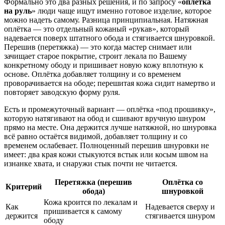
Формально это два разных решения, и по запросу «
оплётка
на руль
» люди чаще ищут именно готовое изделие, которое
можно надеть самому. Разница принципиальная. Натяжная
оплётка — это отдельный кожаный «рукав», который
надевается поверх штатного обода и стягивается шнуровкой.
Перешив (перетяжка) — это когда мастер снимает или
зачищает старое покрытие, строит лекала по Вашему
конкретному ободу и пришивает новую кожу вплотную к
основе. Оплётка добавляет толщину и со временем
проворачивается на ободе; перешитая кожа сидит намертво и
повторяет заводскую форму руля.
Есть и промежуточный вариант — оплётка «под прошивку»,
которую натягивают на обод и сшивают вручную шнуром
прямо на месте. Она держится лучше натяжной, но шнуровка
всё равно остаётся видимой, добавляет толщину и со
временем ослабевает. Полноценный перешив шнуровки не
имеет: два края кожи стыкуются встык или косым швом на
изнанке хвата, и снаружи стык почти не читается.
Перетяжка (перешив
Оплётка со
Критерий
обода)
шнуровкой
Кожа кроится по лекалам и
Как
Надевается сверху и
пришивается к самому
держится
стягивается шнуром
ободу