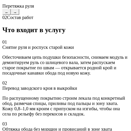
Перетяжка руля
←
→
02
Состав работ
Что входит в услугу
01
Снятие руля и роспуск старой кожи
Обесточиваем цепь подушки безопасности, снимаем модуль и
демонтируем руль со шлицевого вала, затем распускаем
старое покрытие по швам — открывается родной крой и
посадочные канавки обода под новую кожу.
02
Перевод заводского кроя в выкройки
По распущенному покрытию строим лекала под конкретный
обод, размечая спицы, приливы под пальцы и зону хвата.
Кожу 0,8–1,0 мм кроим с припуском на изгибы, чтобы она
села по рельефу без перекосов и складок.
03
Обтяжка обода без морщин и провисаний в зоне хвата