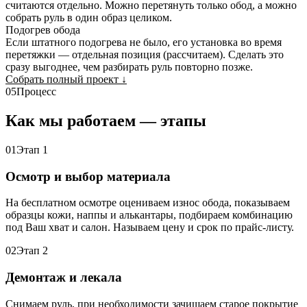
считаются отдельно. Можно перетянуть только обод, а можно
собрать руль в один образ целиком.
Подогрев обода
Если штатного подогрева не было, его установка во время
перетяжки — отдельная позиция (рассчитаем). Сделать это
сразу выгоднее, чем разбирать руль повторно позже.
Собрать полный проект
↓
05
Процесс
Как мы работаем — этапы
01
Этап 1
Осмотр и выбор материала
На бесплатном осмотре оцениваем износ обода, показываем
образцы кожи, наппы и алькантары, подбираем комбинацию
под Ваш хват и салон. Называем цену и срок по прайс-листу.
02
Этап 2
Демонтаж и лекала
Снимаем руль, при необходимости зачищаем старое покрытие