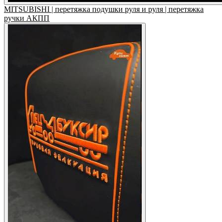
MITSUBISHI | перетяжка подушки руля и руля | перетяжка
ручки АКПП