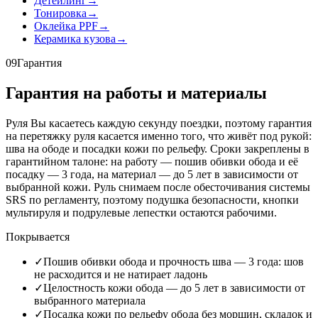
Детейлинг
→
Тонировка
→
Оклейка PPF
→
Керамика кузова
→
09
Гарантия
Гарантия на работы и материалы
Руля Вы касаетесь каждую секунду поездки, поэтому гарантия
на перетяжку руля касается именно того, что живёт под рукой:
шва на ободе и посадки кожи по рельефу. Сроки закреплены в
гарантийном талоне: на работу — пошив обивки обода и её
посадку — 3 года, на материал — до 5 лет в зависимости от
выбранной кожи. Руль снимаем после обесточивания системы
SRS по регламенту, поэтому подушка безопасности, кнопки
мультируля и подрулевые лепестки остаются рабочими.
Покрывается
✓
Пошив обивки обода и прочность шва — 3 года: шов
не расходится и не натирает ладонь
✓
Целостность кожи обода — до 5 лет в зависимости от
выбранного материала
✓
Посадка кожи по рельефу обода без морщин, складок и