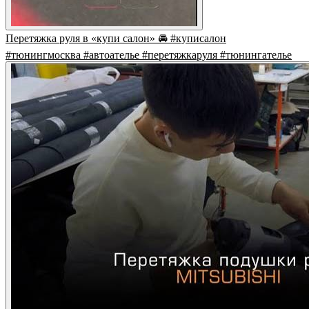
Перетяжка руля в «купи салон» 🚘 #куписалон
#тюнингмосква #автоателье #перетяжкаруля #тюнингателье