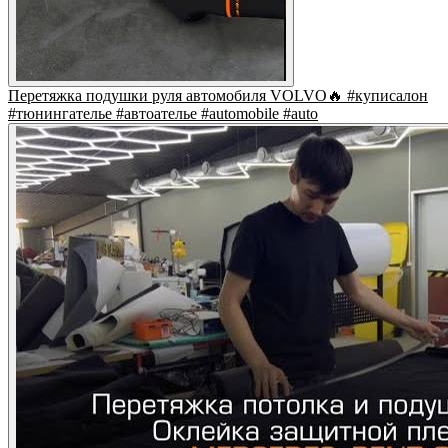
Перетяжка подушки руля автомобиля VOLVO🔥 #куписалон
#тюнингателье #автоателье #automobile #auto