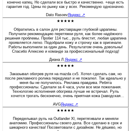
конечно капец. Но сделали все быстро и качественно. +еще есть
гарантия год. Цены по рынку как у всех. Рекомендую однозначно.
Dato Rasoev
Яндекс
↗
★★★★★
Обратились в салон для реставрации глубокой царапины.
Получили рекомендацию перетяжки руля, как более надёжного
решения проблемы. Пробег 114 тыс., руль блестит, любая царапина
проявляется легко. Подобрали кожу и строчку как в оригинале.
Работы выполнили за один день. Результатом очень довольны!
Спасибо Алексею и команде за профессиональный подход!
Диана Л.
Яндекс
↗
★★★★★
Заказывал обогрев руля на mazda cx5. Хотел сделать сам, но
после рекламного ролика передумал и не пожалел. Так идеально у
меня бы не получилось. Реклама правдива. Ребята
профессионалы. Сделали за 4 часа, учли все мои пожелания.
Технологию исполнения обогрева лучше не встречал. Руль
хочется трогать бесконечно, очень приятная кожа (заводская
рядом не стояла), мастерское исполнение соединительного шва.
AVG
Яндекс
↗
Уверенно знак качества!
★★★★★
Переделывал руль на Outlander Xl, перетягивали и меняли
анатомию. Профессионалы своего дела. Все сделано в срок и
шикарного качества! Посоветовали с дизайном. Не дёшево, но