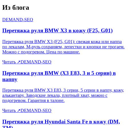
Из блога
DEMAND-SEO
Перетяжка руля BMW X3 в кожу (F25, G01)
Перетяжка руля BMW X3 (F25, G01): свежая кожа или наппа
по лекалам, M-руль сохраняем, лепестки и кнопки не трогаем.
Можно с подогревом. Цена по машине.
Читать
↗
DEMAND-SEO
Перетяжка руля BMW (X3 E83, 3 и 5 серии) в
наппу
Перетяжка руля BMW X3 E83, 3 серии, 5 серии в наппу, кожу,
алькантару. Заводские лекала, плотный хват, можно с
подогревом. Гарантия в талоне.
Читать
↗
DEMAND-SEO
Перетяжка руля Hyundai Santa Fe в кожу (DM,
TM)