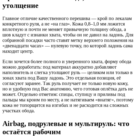
утолщение
Главное отличие качественного перешива — крой по лекалам
конкретного руля, а не «на глаз». Кожа 0,8–1,0 мм ложится
вплотную и почти не меняет привычную толщину обода, а
шов кладут с изнанки хвата, чтобы он не давил на ладонь. Для
собранной посадки часто ставят метку верхнего положения на
«двенадцати часах» — нулевую точку, по которой ладонь сама
находит центр.
Если хочется более полного и уверенного хвата, форму обода
можно доработать: под материал аккуратно добавляют
наполнитель и слегка утолщают руль — целиком или только в
зонах хвата под Вашу ладонь. Это отдельная позиция, её
согласуют заранее. Так руль получает не только новую кожу,
но и удобную под Вас анатомию, чего готовая оплётка дать не
может. Отдельно отметим: спицы, ступицу и приливы под
пальцы мы кроим по месту, а не натягиваем «внатяг», поэтому
кожа не топорщится на изгибах и не расходится на сложных
участках обода.
Airbag, подрулевые и мультируль: что
остаётся рабочим