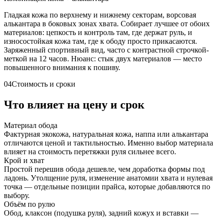
Гладкая кожа по верхнему и нижнему секторам, ворсовая
алькантара в боковых зонах хвата. Собирает лучшее от обоих
материалов: цепкость и контроль там, где держат руль, и
износостойкая кожа там, где к ободу просто прикасаются.
Заряженный спортивный вид, часто с контрастной строчкой-
меткой на 12 часов. Нюанс: стык двух материалов — место
повышенного внимания к пошиву.
04
Стоимость и сроки
Что влияет на цену и срок
Материал обода
Фактурная экокожа, натуральная кожа, наппа или алькантара
отличаются ценой и тактильностью. Именно выбор материала
влияет на стоимость перетяжки руля сильнее всего.
Крой и хват
Простой перешив обода дешевле, чем доработка формы под
ладонь. Утолщение руля, изменение анатомии хвата и нулевая
точка — отдельные позиции прайса, которые добавляются по
выбору.
Объём по рулю
Обод, клаксон (подушка руля), задний кожух и вставки —