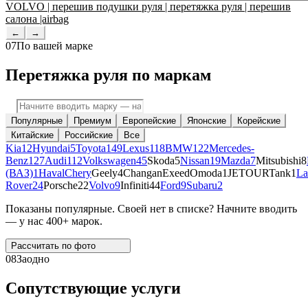
VOLVO | перешив подушки руля | перетяжка руля | перешив
салона |airbag
←
→
07
По вашей марке
Перетяжка руля по маркам
Популярные
Премиум
Европейские
Японские
Корейские
Китайские
Российские
Все
Kia
12
Hyundai
5
Toyota
149
Lexus
118
BMW
122
Mercedes-
Benz
127
Audi
112
Volkswagen
45
Skoda
5
Nissan
19
Mazda
7
Mitsubishi
8
(ВАЗ)
1
Haval
Chery
Geely
4
Changan
Exeed
Omoda
1
JETOUR
Tank
1
La
Rover
24
Porsche
22
Volvo
9
Infiniti
44
Ford
9
Subaru
2
Показаны популярные. Своей нет в списке? Начните вводить
— у нас 400+ марок.
Рассчитать по
фото
08
Заодно
Сопутствующие услуги