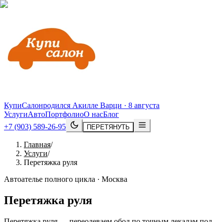
КупиСалон
родился Акилле Варци · 8 августа
Услуги
Авто
Портфолио
О нас
Блог
+7 (903) 589-26-95
ПЕРЕТЯНУТЬ
Главная
/
Услуги
/
Перетяжка руля
Автоателье полного цикла · Москва
Перетяжка руля
Перетяжка руля — переодеваем обод по точным лекалам под