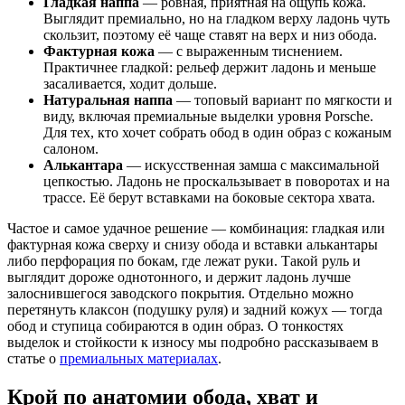
Гладкая наппа
— ровная, приятная на ощупь кожа.
Выглядит премиально, но на гладком верху ладонь чуть
скользит, поэтому её чаще ставят на верх и низ обода.
Фактурная кожа
— с выраженным тиснением.
Практичнее гладкой: рельеф держит ладонь и меньше
засаливается, ходит дольше.
Натуральная наппа
— топовый вариант по мягкости и
виду, включая премиальные выделки уровня Porsche.
Для тех, кто хочет собрать обод в один образ с кожаным
салоном.
Алькантара
— искусственная замша с максимальной
цепкостью. Ладонь не проскальзывает в поворотах и на
трассе. Её берут вставками на боковые сектора хвата.
Частое и самое удачное решение — комбинация: гладкая или
фактурная кожа сверху и снизу обода и вставки алькантары
либо перфорация по бокам, где лежат руки. Такой руль и
выглядит дороже однотонного, и держит ладонь лучше
залоснившегося заводского покрытия. Отдельно можно
перетянуть клаксон (подушку руля) и задний кожух — тогда
обод и ступица собираются в один образ. О тонкостях
выделок и стойкости к износу мы подробно рассказываем в
статье о
премиальных материалах
.
Крой по анатомии обода, хват и