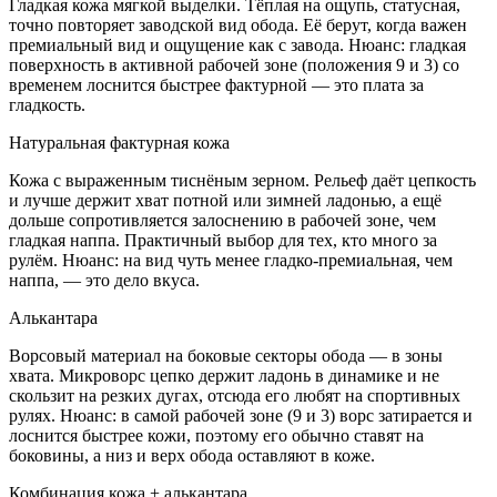
Гладкая кожа мягкой выделки. Тёплая на ощупь, статусная,
точно повторяет заводской вид обода. Её берут, когда важен
премиальный вид и ощущение как с завода. Нюанс: гладкая
поверхность в активной рабочей зоне (положения 9 и 3) со
временем лоснится быстрее фактурной — это плата за
гладкость.
Натуральная фактурная кожа
Кожа с выраженным тиснёным зерном. Рельеф даёт цепкость
и лучше держит хват потной или зимней ладонью, а ещё
дольше сопротивляется залоснению в рабочей зоне, чем
гладкая наппа. Практичный выбор для тех, кто много за
рулём. Нюанс: на вид чуть менее гладко-премиальная, чем
наппа, — это дело вкуса.
Алькантара
Ворсовый материал на боковые секторы обода — в зоны
хвата. Микроворс цепко держит ладонь в динамике и не
скользит на резких дугах, отсюда его любят на спортивных
рулях. Нюанс: в самой рабочей зоне (9 и 3) ворс затирается и
лоснится быстрее кожи, поэтому его обычно ставят на
боковины, а низ и верх обода оставляют в коже.
Комбинация кожа + алькантара