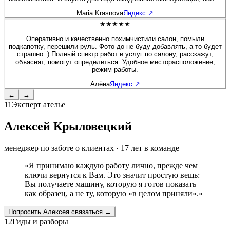
будто я только забрала после перешива. Сейчас перешивала руль
Maria Krasnova
Яндекс
↗
на Солярисе. Здесь работают профессионалы своего дела!
★★★★★
Оперативно и качественно похимчистили салон, помыли
подкапотку, перешили руль. Фото до не буду добавлять, а то будет
страшно :) Полный спектр работ и услуг по салону, расскажут,
объяснят, помогут определиться. Удобное месторасположение,
режим работы.
Алёна
Яндекс
↗
←
→
11
Эксперт ателье
Алексей Крыловецкий
менеджер по заботе о клиентах
·
17
лет в команде
«
Я принимаю каждую работу лично, прежде чем
ключи вернутся к Вам. Это значит простую вещь:
Вы получаете машину, которую я готов показать
как образец, а не ту, которую «в целом приняли».
»
Попросить
Алексея
связаться →
12
Гиды и разборы