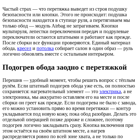
Частый страх — что перетяжка выведет из строя подушку
безопасности или кнопки. Этого не происходит: подушка
безопасности находится в ступице руля, а перетягиваем мы
только обод — модуль Airbag не затрагиваем. Кнопки
мультируля, лепестки переключения передач и подрулевые
переключатели остаются штатными и работают как прежде.
После сборки все функции проверяются. Единый материал
обода,
кресел
и
потолка
собирает салон в один образ — руль
логично обновлять вместе с остальным интерьером.
Подогрев обода заодно с перетяжкой
Перешив — удобный момент, чтобы решить вопрос с тёплым
рулём. Если штатный подогрев обода уже есть, он полностью
сохраняется: нагревательный элемент — это
электрика
, а не
электроника, мы аккуратно оставляем его на месте и после
сборки он греет как прежде. Если подогрева не было с завода,
его можно установить прямо во время перетяжки — контур
укладывается под новую кожу, пока обод разобран. Делать это
отдельной операцией позже дороже и сложнее, поэтому
подогрев логично закладывать сразу. Кнопка включения при
этом остаётся на своём штатном месте, а нагрев
распределяется ровно по всей зоне хвата, а не только по