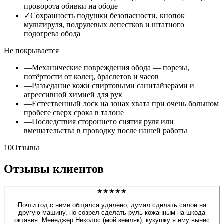
проворота обивки на ободе
✓
Сохранность подушки безопасности, кнопок
мультируля, подрулевых лепестков и штатного
подогрева обода
Не покрывается
—
Механические повреждения обода — порезы,
потёртости от колец, браслетов и часов
—
Разъедание кожи спиртовыми санитайзерами и
агрессивной химией для рук
—
Естественный лоск на зонах хвата при очень большом
пробеге сверх срока в талоне
—
Последствия стороннего снятия руля или
вмешательства в проводку после нашей работы
10
Отзывы
Отзывы клиентов
★★★★★
Почти год с ними общался удалено, думал сделать салон на
другую машину, но созрел сделать руль кожанным на шкода
октавия. Менеджер Николос (мой земляк), кукушку я ему вынес