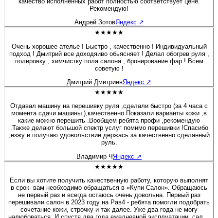
качество исполненных работ полностью соответствует цене.
Рекомендую!
Андрей Зотов
Яндекс
↗
★★★★★
Очень хорошее ателье ! Быстро , качественно ! Индивидуальный
подход ! Дмитрий все доходяиво обьясняет ! Делал обогрев руля ,
полировку , химчистку пола салона , бронирование фар ! Всем
советую !
Дмитрий Дмитриев
Яндекс
↗
★★★★★
Отдавал машину на перешивку руля ,сделали быстро (за 4 часа с
момента сдачи машины ),качественно Показали варианты кожи ,в
какие можно перешить .Вообщем ребята профи ,рекомендую
.Также делают большой спектр услуг помимо перешивки !Спасибо
,езжу и получаю удовольствие держась за качественно сделанный
руль.
Владимир Ч
Яндекс
↗
★★★★★
Если вы хотите получить качественную работу, которую выполнят
в срок- вам необходимо обращаться в «Купи Салон». Обращаюсь
не первый раз и всегда остаюсь очень довольна. Первый раз
перешивали салон в 2023 году на Рав4 - ребята помогли подобрать
сочетание кожи, строчку и так далее. Уже два года не могу
налюбоваться. И спустя два года ежедневной эксплуатации, салон