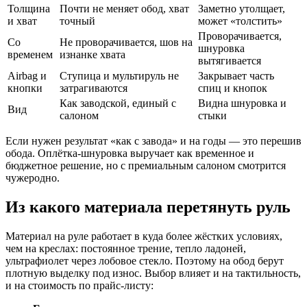
Толщина
Почти не меняет обод, хват
Заметно утолщает,
и хват
точный
может «толстить»
Проворачивается,
Со
Не проворачивается, шов на
шнуровка
временем
изнанке хвата
вытягивается
Airbag и
Ступица и мультируль не
Закрывает часть
кнопки
затрагиваются
спиц и кнопок
Как заводской, единый с
Видна шнуровка и
Вид
салоном
стыки
Если нужен результат «как с завода» и на годы — это перешив
обода. Оплётка-шнуровка выручает как временное и
бюджетное решение, но с премиальным салоном смотрится
чужеродно.
Из какого материала перетянуть руль
Материал на руле работает в куда более жёстких условиях,
чем на креслах: постоянное трение, тепло ладоней,
ультрафиолет через лобовое стекло. Поэтому на обод берут
плотную выделку под износ. Выбор влияет и на тактильность,
и на стоимость по прайс-листу: