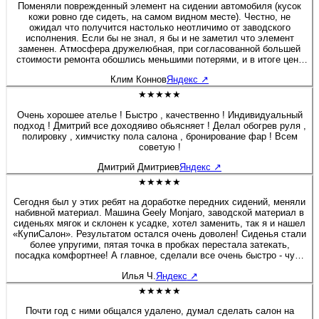
Поменяли поврежденный элемент на сидении автомобиля (кусок
кожи ровно где сидеть, на самом видном месте). Честно, не
ожидал что получится настолько неотличимо от заводского
исполнения. Если бы не знал, я бы и не заметил что элемент
заменен. Атмосфера дружелюбная, при согласованной большей
стоимости ремонта обошлись меньшими потерями, и в итоге цена
была вполовину меньше того, что я согласовал. Рекомендую! Если
Клим Коннов
Яндекс
↗
через время что-то изменится, отзыв дополню. Но почему-то
уверен, что не придется.
★★★★★
Очень хорошее ателье ! Быстро , качественно ! Индивидуальный
подход ! Дмитрий все доходяиво обьясняет ! Делал обогрев руля ,
полировку , химчистку пола салона , бронирование фар ! Всем
советую !
Дмитрий Дмитриев
Яндекс
↗
★★★★★
Сегодня был у этих ребят на доработке передних сидений, меняли
набивной материал. Машина Geely Monjaro, заводской материал в
сиденьях мягок и склонен к усадке, хотел заменить, так я и нашел
«КупиСалон». Результатом остался очень доволен! Сиденья стали
более упругими, пятая точка в пробках перестала затекать,
посадка комфортнее! А главное, сделали все очень быстро - чуть
больше полутора часов и я уже ехал домой. Бонусом была
Илья Ч.
Яндекс
↗
короткая экскурсия по производственным цехам. Действительно
люди «болеют» своим делом, а это редкость! Очень приятная
★★★★★
редкость! Рекомендую 100%! Желаю этой Компании не
останавливаться на достигнутом, професстонального и
Почти год с ними общался удалено, думал сделать салон на