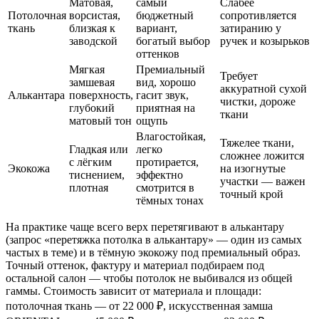
Матовая,
самый
Слабее
Потолочная
ворсистая,
бюджетный
сопротивляется
ткань
близкая к
вариант,
затиранию у
заводской
богатый выбор
ручек и козырьков
оттенков
Мягкая
Премиальный
Требует
замшевая
вид, хорошо
аккуратной сухой
Алькантара
поверхность,
гасит звук,
чистки, дороже
глубокий
приятная на
ткани
матовый тон
ощупь
Влагостойкая,
Тяжелее ткани,
Гладкая или
легко
сложнее ложится
с лёгким
протирается,
Экокожа
на изогнутые
тиснением,
эффектно
участки — важен
плотная
смотрится в
точный крой
тёмных тонах
На практике чаще всего верх перетягивают в алькантару
(запрос «перетяжка потолка в алькантару» — один из самых
частых в теме) и в тёмную экокожу под премиальный образ.
Точный оттенок, фактуру и материал подбираем под
остальной салон — чтобы потолок не выбивался из общей
гаммы. Стоимость зависит от материала и площади:
потолочная ткань — от 22 000 ₽, искусственная замша