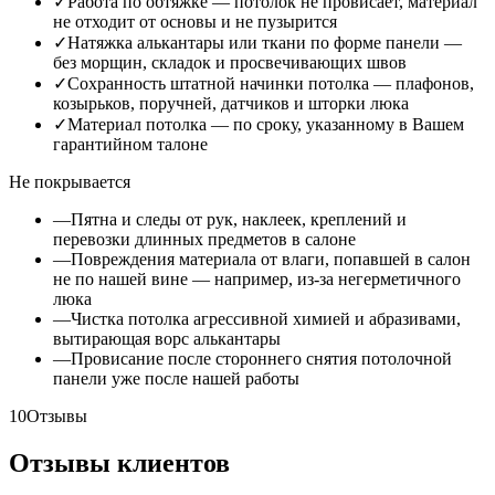
✓
Работа по обтяжке — потолок не провисает, материал
не отходит от основы и не пузырится
✓
Натяжка алькантары или ткани по форме панели —
без морщин, складок и просвечивающих швов
✓
Сохранность штатной начинки потолка — плафонов,
козырьков, поручней, датчиков и шторки люка
✓
Материал потолка — по сроку, указанному в Вашем
гарантийном талоне
Не покрывается
—
Пятна и следы от рук, наклеек, креплений и
перевозки длинных предметов в салоне
—
Повреждения материала от влаги, попавшей в салон
не по нашей вине — например, из-за негерметичного
люка
—
Чистка потолка агрессивной химией и абразивами,
вытирающая ворс алькантары
—
Провисание после стороннего снятия потолочной
панели уже после нашей работы
10
Отзывы
Отзывы клиентов