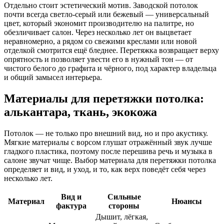
Отдельно стоит эстетический мотив. Заводской потолок
почти всегда светло-серый или бежевый — универсальный
цвет, который экономит производителю на палитре, но
обезличивает салон. Через несколько лет он выцветает
неравномерно, а рядом со свежими креслами или новой
отделкой смотрится ещё бледнее. Перетяжка возвращает верху
опрятность и позволяет увести его в нужный тон — от
чистого белого до графита и чёрного, под характер владельца
и общий замысел интерьера.
Материалы для перетяжки потолка:
алькантара, ткань, экокожа
Потолок — не только про внешний вид, но и про акустику.
Мягкие материалы с ворсом глушат отражённый звук лучше
гладкого пластика, поэтому после перешива речь и музыка в
салоне звучат чище. Выбор материала для перетяжки потолка
определяет и вид, и уход, и то, как верх поведёт себя через
несколько лет.
Вид и
Сильные
Материал
Нюансы
фактура
стороны
Дышит, лёгкая,