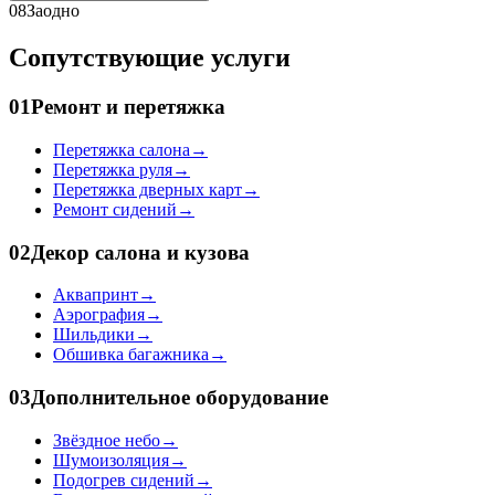
08
Заодно
Сопутствующие услуги
01
Ремонт и перетяжка
Перетяжка салона
→
Перетяжка руля
→
Перетяжка дверных карт
→
Ремонт сидений
→
02
Декор салона и кузова
Аквапринт
→
Аэрография
→
Шильдики
→
Обшивка багажника
→
03
Дополнительное оборудование
Звёздное небо
→
Шумоизоляция
→
Подогрев сидений
→