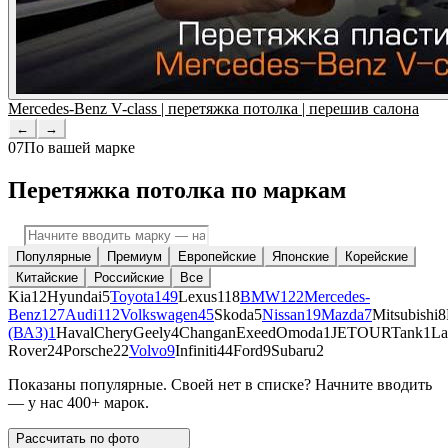
Mercedes-Benz V-class | перетяжка потолка | перешив салона
←
→
07
По вашей марке
Перетяжка потолка по маркам
Популярные
Премиум
Европейские
Японские
Корейские
Китайские
Российские
Все
Kia
12
Hyundai
5
Toyota
149
Lexus
118
BMW
122
Mercedes-
Benz
127
Audi
112
Volkswagen
45
Skoda
5
Nissan
19
Mazda
7
Mitsubishi
8
(ВАЗ)
1
Haval
Chery
Geely
4
Changan
Exeed
Omoda
1
JETOUR
Tank
1
La
Rover
24
Porsche
22
Volvo
9
Infiniti
44
Ford
9
Subaru
2
Показаны популярные. Своей нет в списке? Начните вводить
— у нас 400+ марок.
Рассчитать по
фото