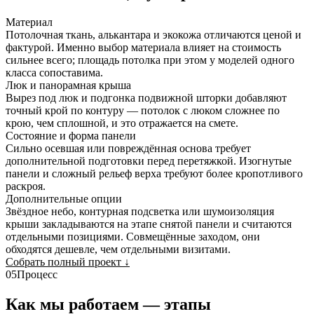
Материал
Потолочная ткань, алькантара и экокожа отличаются ценой и
фактурой. Именно выбор материала влияет на стоимость
сильнее всего; площадь потолка при этом у моделей одного
класса сопоставима.
Люк и панорамная крыша
Вырез под люк и подгонка подвижной шторки добавляют
точный крой по контуру — потолок с люком сложнее по
крою, чем сплошной, и это отражается на смете.
Состояние и форма панели
Сильно осевшая или повреждённая основа требует
дополнительной подготовки перед перетяжкой. Изогнутые
панели и сложный рельеф верха требуют более кропотливого
раскроя.
Дополнительные опции
Звёздное небо, контурная подсветка или шумоизоляция
крыши закладываются на этапе снятой панели и считаются
отдельными позициями. Совмещённые заходом, они
обходятся дешевле, чем отдельными визитами.
Собрать полный проект
↓
05
Процесс
Как мы работаем — этапы