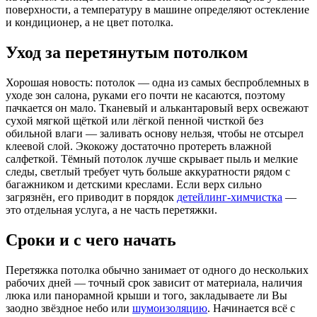
поверхности, а температуру в машине определяют остекление
и кондиционер, а не цвет потолка.
Уход за перетянутым потолком
Хорошая новость: потолок — одна из самых беспроблемных в
уходе зон салона, руками его почти не касаются, поэтому
пачкается он мало. Тканевый и алькантаровый верх освежают
сухой мягкой щёткой или лёгкой пенной чисткой без
обильной влаги — заливать основу нельзя, чтобы не отсырел
клеевой слой. Экокожу достаточно протереть влажной
салфеткой. Тёмный потолок лучше скрывает пыль и мелкие
следы, светлый требует чуть больше аккуратности рядом с
багажником и детскими креслами. Если верх сильно
загрязнён, его приводит в порядок
детейлинг-химчистка
—
это отдельная услуга, а не часть перетяжки.
Сроки и с чего начать
Перетяжка потолка обычно занимает от одного до нескольких
рабочих дней — точный срок зависит от материала, наличия
люка или панорамной крыши и того, закладываете ли Вы
заодно звёздное небо или
шумоизоляцию
. Начинается всё с