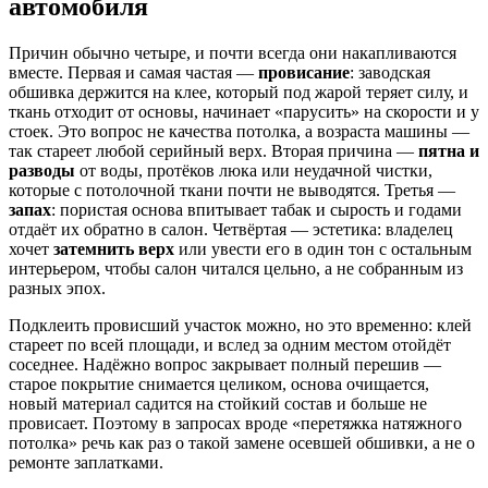
автомобиля
Причин обычно четыре, и почти всегда они накапливаются
вместе. Первая и самая частая —
провисание
: заводская
обшивка держится на клее, который под жарой теряет силу, и
ткань отходит от основы, начинает «парусить» на скорости и у
стоек. Это вопрос не качества потолка, а возраста машины —
так стареет любой серийный верх. Вторая причина —
пятна и
разводы
от воды, протёков люка или неудачной чистки,
которые с потолочной ткани почти не выводятся. Третья —
запах
: пористая основа впитывает табак и сырость и годами
отдаёт их обратно в салон. Четвёртая — эстетика: владелец
хочет
затемнить верх
или увести его в один тон с остальным
интерьером, чтобы салон читался цельно, а не собранным из
разных эпох.
Подклеить провисший участок можно, но это временно: клей
стареет по всей площади, и вслед за одним местом отойдёт
соседнее. Надёжно вопрос закрывает полный перешив —
старое покрытие снимается целиком, основа очищается,
новый материал садится на стойкий состав и больше не
провисает. Поэтому в запросах вроде «перетяжка натяжного
потолка» речь как раз о такой замене осевшей обшивки, а не о
ремонте заплатками.