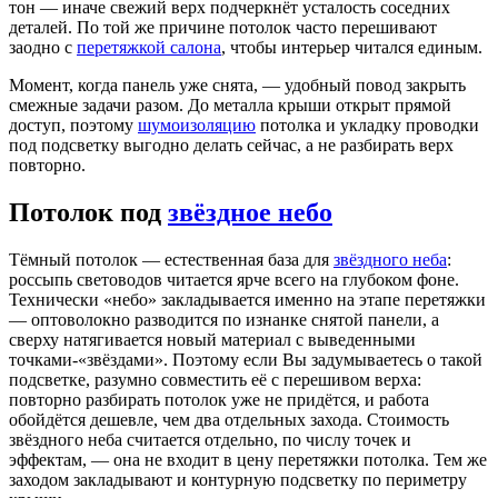
тон — иначе свежий верх подчеркнёт усталость соседних
деталей. По той же причине потолок часто перешивают
заодно с
перетяжкой салона
, чтобы интерьер читался единым.
Момент, когда панель уже снята, — удобный повод закрыть
смежные задачи разом. До металла крыши открыт прямой
доступ, поэтому
шумоизоляцию
потолка и укладку проводки
под подсветку выгодно делать сейчас, а не разбирать верх
повторно.
Потолок под
звёздное небо
Тёмный потолок — естественная база для
звёздного неба
:
россыпь световодов читается ярче всего на глубоком фоне.
Технически «небо» закладывается именно на этапе перетяжки
— оптоволокно разводится по изнанке снятой панели, а
сверху натягивается новый материал с выведенными
точками-«звёздами». Поэтому если Вы задумываетесь о такой
подсветке, разумно совместить её с перешивом верха:
повторно разбирать потолок уже не придётся, и работа
обойдётся дешевле, чем два отдельных захода. Стоимость
звёздного неба считается отдельно, по числу точек и
эффектам, — она не входит в цену перетяжки потолка. Тем же
заходом закладывают и контурную подсветку по периметру