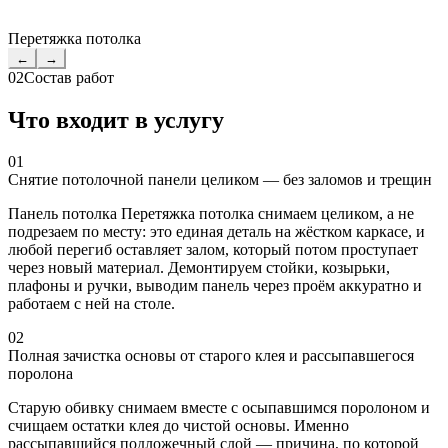
Перетяжка потолка
←
→
02
Состав работ
Что входит в услугу
01
Снятие потолочной панели целиком — без заломов и трещин
Панель потолка Перетяжка потолка снимаем целиком, а не
подрезаем по месту: это единая деталь на жёстком каркасе, и
любой перегиб оставляет залом, который потом проступает
через новый материал. Демонтируем стойки, козырьки,
плафоны и ручки, выводим панель через проём аккуратно и
работаем с ней на столе.
02
Полная зачистка основы от старого клея и рассыпавшегося
поролона
Старую обивку снимаем вместе с осыпавшимся поролоном и
счищаем остатки клея до чистой основы. Именно
рассыпавшийся подложечный слой — причина, по которой