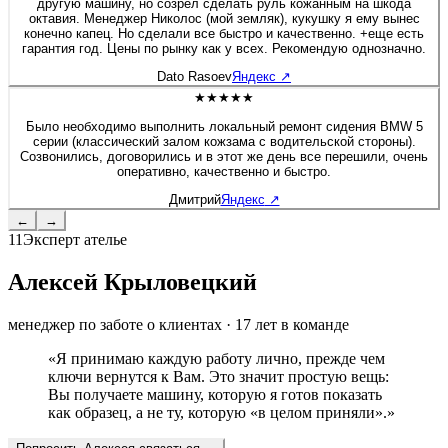
технологического роста! Молодцы! 👍
другую машину, но созрел сделать руль кожанным на шкода
октавия. Менеджер Николос (мой земляк), кукушку я ему вынес
конечно капец. Но сделали все быстро и качественно. +еще есть
гарантия год. Цены по рынку как у всех. Рекомендую однозначно.
Dato Rasoev
Яндекс
↗
★★★★★
Было необходимо выполнить локальный ремонт сидения BMW 5
серии (классический залом кожзама с водительской стороны).
Созвонились, договорились и в этот же день все перешили, очень
оперативно, качественно и быстро.
Дмитрий
Яндекс
↗
←
→
11
Эксперт ателье
Алексей Крыловецкий
менеджер по заботе о клиентах
·
17
лет в команде
«
Я принимаю каждую работу лично, прежде чем
ключи вернутся к Вам. Это значит простую вещь:
Вы получаете машину, которую я готов показать
как образец, а не ту, которую «в целом приняли».
»