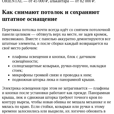
ORIENTAL — от 45 000 ₽, алькантара — от 82 000 ₽.
Как снимают потолок и сохраняют
штатное оснащение
Перетяжка потолка почти всегда идёт со снятием потолочной
панели целиком — обтянуть верх на месте, не задев кромок,
невозможно. Вместе с панелью аккуратно демонтируются все
штатные элементы, и после сборки каждый возвращается на
своё место рабочим:
плафоны освещения и кнопки, блок с датчиком
освещённости;
солнцезащитные козырьки, ручки-поручни, накладки
стоек;
микрофоны громкой связи и проводка к ним;
подвижная шторка люка и панорамной крыши.
Электрика освещения при этом не затрагивается — плафоны
и кнопки после установки работают как прежде. Панорамная
крыша, люк и сдвижная шторка требуют точного кроя по
контуру выреза, чтобы новая обивка не мешала механике и не
мялась по краю. Если стойки, козырьки или ручки к этому
времени залоснились или выцвели, их логично обновить в