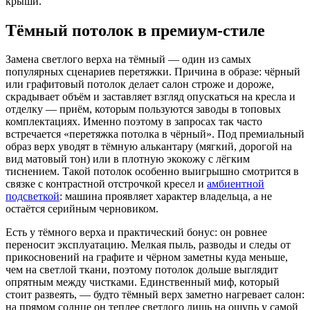
крыши.
Тёмный потолок в премиум-стиле
Замена светлого верха на тёмный — один из самых
популярных сценариев перетяжки. Причина в образе: чёрный
или графитовый потолок делает салон строже и дороже,
скрадывает объём и заставляет взгляд опускаться на кресла и
отделку — приём, которым пользуются заводы в топовых
комплектациях. Именно поэтому в запросах так часто
встречается «перетяжка потолка в чёрный». Под премиальный
образ верх уводят в тёмную алькантару (мягкий, дорогой на
вид матовый тон) или в плотную экокожу с лёгким
тиснением. Такой потолок особенно выигрышно смотрится в
связке с контрастной отстрочкой кресел и
амбиентной
подсветкой
: машина проявляет характер владельца, а не
остаётся серийным черновиком.
Есть у тёмного верха и практический бонус: он ровнее
переносит эксплуатацию. Мелкая пыль, разводы и следы от
прикосновений на графите и чёрном заметны куда меньше,
чем на светлой ткани, поэтому потолок дольше выглядит
опрятным между чистками. Единственный миф, который
стоит развеять, — будто тёмный верх заметно нагревает салон:
на прямом солнце он теплее светлого лишь на ощупь у самой