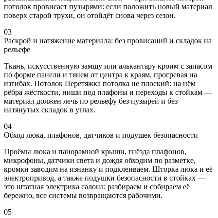
потолок провисает пузырями: если положить новый материал
поверх старой трухи, он отойдёт снова через сезон.
03
Раскрой и натяжение материала: без провисаний и складок на
рельефе
Ткань, искусственную замшу или алькантару кроим с запасом
по форме панели и тянем от центра к краям, прогревая на
изгибах. Потолок Перетяжка потолка не плоский: на нём
рёбра жёсткости, ниши под плафоны и переходы к стойкам —
материал должен лечь по рельефу без пузырей и без
натянутых складок в углах.
04
Обход люка, плафонов, датчиков и подушек безопасности
Проёмы люка и панорамной крыши, гнёзда плафонов,
микрофоны, датчики света и дождя обходим по разметке,
кромки заводим на изнанку и подклеиваем. Шторка люка и её
электропривод, а также подушки безопасности в стойках —
это штатная электрика салона: разбираем и собираем её
бережно, все системы возвращаются рабочими.
05