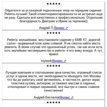
★★★★★
Обратился за установкой подколенных опор на передние сидения.
Ребята лучшие! Такой клиентоориентированности не встречал еще
ни разу. Сделали всё качественно и профессионально. Отдельная
благодарность Дмитрию и Ирине за терпение))
Андрей П.
Яндекс
↗
★★★★★
Ребята- волшебники, восстановили сидение у БМВ Х7, дорогой
салон - вырванный клок кожи собакой. Я не смогла найти место
ремонта. В моем случае это однозначный успех, так как если есть
хоть малейшее несовершенство в работе- я его вижу всегда. А тут,
браво!
mybook
Яндекс
↗
★★★★★
Лучшая компания в соотношении цена качество, огромный список
услуг в одном месте, нет необходимости обьездить пол Москвы
что бы до работать свой автомобиль, в частности, делал окрас
пластика кузова, антихром, установил массаж в сиденье,
отполировал и покрыл керамикой, все быстро и самое главное
качественно!
Андрей Беспалов
Яндекс
↗
★★★★★