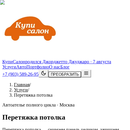
КупиСалон
родился Джорджетто Джуджаро · 7 августа
Услуги
Авто
Портфолио
О нас
Блог
+7 (903) 589-26-95
ПРЕОБРАЗИТЬ
Главная
/
Услуги
/
Перетяжка потолка
Автоателье полного цикла · Москва
Перетяжка потолка
Перетяжка потолка — снимаем панель целиком, зачищаем