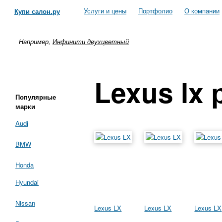
Услуги и цены
Портфолио
О компании
Купи салон.ру
Например,
Инфинити двухцветный
Lexus lx 
Популярные
марки
Audi
BMW
Honda
Hyundai
Nissan
Lexus LX
Lexus LX
Lexus LX