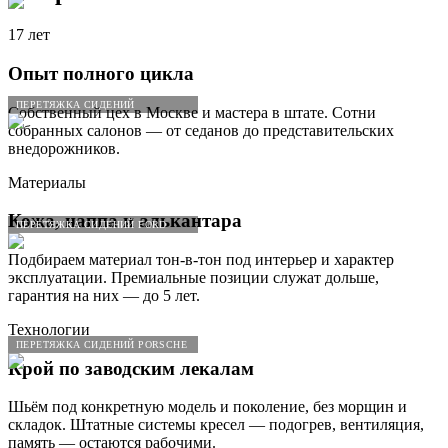
17 лет
Опыт полного цикла
ПЕРЕТЯЖКА СИДЕНИЙ
Собственный цех в Москве и мастера в штате. Сотни
собранных салонов — от седанов до представительских
внедорожников.
Материалы
Кожа, наппа и алькантара
ПЕРЕТЯЖКА СИДЕНИЙ FORD
Подбираем материал тон-в-тон под интерьер и характер
эксплуатации. Премиальные позиции служат дольше,
гарантия на них — до 5 лет.
Технологии
ПЕРЕТЯЖКА СИДЕНИЙ PORSCHE
Крой по заводским лекалам
Шьём под конкретную модель и поколение, без морщин и
складок. Штатные системы кресел — подогрев, вентиляция,
память — остаются рабочими.