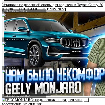
Установка подколенной опоры для водителя в Toyota Camry 70
[ПОДКОЛЕННАЯ ОПОРА BMW 2022]
ПЕРЕТЯЖКА GEELY
ПЕРЕТЯЖКА LEXUS
ПЕРЕТЯЖКА
ПЕРЕТЯЖКА BENTLEY
GEELY MONJARO: подколенная опора | вентиляция |
восстановление сидения