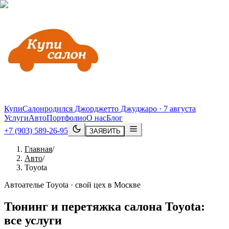
КупиСалон
родился Джорджетто Джуджаро · 7 августа
Услуги
Авто
Портфолио
О нас
Блог
+7 (903) 589-26-95
ЗАЯВИТЬ
Главная
/
Авто
/
Toyota
Автоателье Toyota · свой цех в Москве
Тюнинг и перетяжка салона
Toyota
:
все услуги