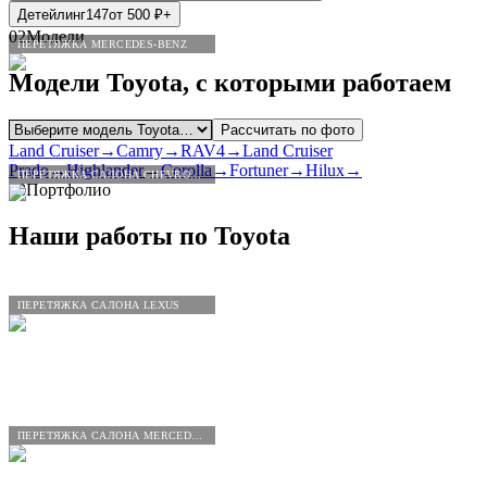
Детейлинг
147
от
500
₽
+
02
Модели
ПЕРЕТЯЖКА MERCEDES-BENZ
Модели
Toyota
, с которыми работаем
Рассчитать по фото
Land Cruiser
→
Camry
→
RAV4
→
Land Cruiser
Prado
→
Highlander
→
Corolla
→
Fortuner
→
Hilux
→
ПЕРЕТЯЖКА САЛОНА CHEVROLET
03
Портфолио
Наши работы по
Toyota
ПЕРЕТЯЖКА САЛОНА LEXUS
ПЕРЕТЯЖКА САЛОНА MERCEDES-BENZ