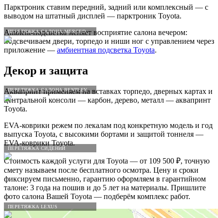
Парктроник ставим передний, задний или комплексный — с
выводом на штатный дисплей — парктроник Toyota.
Ambient-подсветка меняет восприятие салона вечером:
ПЕРЕТЯЖКА САЛОНА MERCEDES-BENZ
подсвечиваем двери, торпедо и ниши ног с управлением через
приложение —
амбиентная подсветка Toyota
.
Декор и защита
ПЕРЕТЯЖКА САЛОНА BENTLEY
Аквапринт применяем на вставках торпедо, дверных картах и
центральной консоли — карбон, дерево, металл — аквапринт
Toyota.
EVA-коврики режем по лекалам под конкретную модель и год
выпуска Toyota, с высокими бортами и защитой тоннеля —
EVA-коврики Toyota.
ПЕРЕТЯЖКА СИДЕНИЙ
Стоимость каждой услуги для Toyota — от 109 500 ₽, точную
смету называем после бесплатного осмотра. Цену и сроки
фиксируем письменно, гарантию оформляем в гарантийном
талоне: 3 года на пошив и до 5 лет на материалы. Пришлите
фото салона Вашей Toyota — подберём комплекс работ.
ПЕРЕТЯЖКА LEXUS