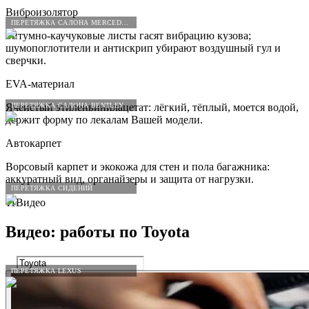
Виброизолятор
ПЕРЕТЯЖКА САЛОНА MERCEDES-BENZ
Битумно-каучуковые листы гасят вибрацию кузова;
шумопоглотители и антискрип убирают воздушный гул и
сверчки.
EVA-материал
ПЕРЕТЯЖКА САЛОНА BENTLEY
Ячеистый этиленвинилацетат: лёгкий, тёплый, моется водой,
держит форму по лекалам Вашей модели.
Автокарпет
Ворсовый карпет и экокожа для стен и пола багажника:
аккуратный вид, органайзеры и защита от нагрузки.
ПЕРЕТЯЖКА СИДЕНИЙ
11
Видео
Видео: работы по
Toyota
ПЕРЕТЯЖКА LEXUS