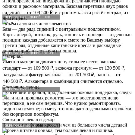
и полноразмерный внедорожник различаются площадью
обивки и расходом материала. Базовая перетяжка двух рядов
сидений — от 109 500 ₽, и с ростом класса растёт метраж, а с
ПЕРЕТЯЖКА СИДЕНИЙ FORD
ним и цена.
Объём салона и число элементов
База — два ряда сидений с центральным подлокотником.
Карты дверей, потолок, руль, тоннель и торпедо — отдельные
позиции: каждая добавляется к смете по Вашему выбору.
Третий ряд, отдельные капитанские кресла и раскладные
диваны прибавляют кроя и пошива.
ПЕРЕТЯЖКА СИДЕНИЙ PORSCHE
Материал
Именно материал двигает цену сильнее всего: экокожа
стандарт — от 109 500 ₽, экокожа премиум — от 130 500 ₽,
натуральная фактурная кожа — от 201 500 ₽, наппа — от
440 500 ₽. Алькантара и комбинации считаются отдельно.
Состояние салона
ПЕРЕТЯЖКА GEELY
Просевший поролон, продавленная боковая поддержка, следы
влаги или прошлых ремонтов — это восстановление до
перетяжки, а не сам перешив. Что нужно ремонтировать,
видно на осмотре; в смету это попадает отдельными строками,
без сюрпризов постфактум.
Сложность лекал и декор
Чем сложнее форма кресел и чем из большего числа деталей
ПЕРЕТЯЖКА LEXUS
скроена штатная обивка, тем больше лекал и пошива.