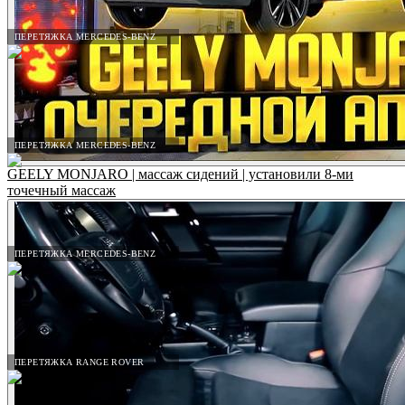
ПЕРЕТЯЖКА MERCEDES-BENZ
ПЕРЕТЯЖКА MERCEDES-BENZ
GEELY MONJARO | массаж сидений | установили 8-ми
точечный массаж
ПЕРЕТЯЖКА MERCEDES-BENZ
ПЕРЕТЯЖКА RANGE ROVER