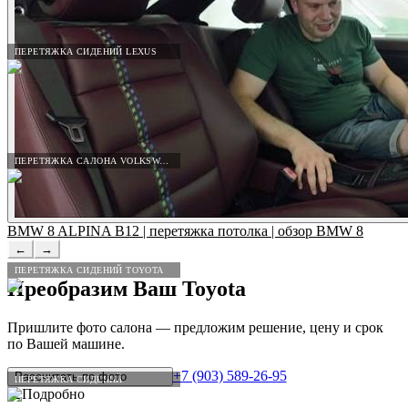
ПЕРЕТЯЖКА СИДЕНИЙ LEXUS
ПЕРЕТЯЖКА САЛОНА VOLKSWAGEN
BMW 8 ALPINA B12 | перетяжка потолка | обзор BMW 8
←
→
ПЕРЕТЯЖКА СИДЕНИЙ TOYOTA
Преобразим Ваш
Toyota
Пришлите фото салона — предложим решение, цену и срок
по Вашей машине.
+7 (903) 589-26-95
Рассчитать по
фото
ПЕРЕТЯЖКА СИДЕНИЙ
12
Подробно