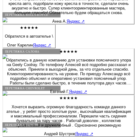
кресла авто, подобрали кожу кресла в точности, сделали очень
акуратно и быстро. Супер клиентоориентированные мастера,
большое спасибо! Обязательно будем обращаться снова.
ПЕРЕТЯЖКА ROLLS-ROYCE
Анна А.
Яндекс
↗
★★★★★
Обратился в автоателье \
Олег Карелин
Яндекс
↗
★★★★★
ПЕРЕТЯЖКА САЛОНА
Обратились в данную компанию для установки поясничного упора
на Geely Coolray. По телефону Алексей всё подробно рассказал и
объяснил. Приняли в выходной день, за что отдельное спасибо.
Клиентоориентированность на уровне. По приезду Александр всё
подробно объяснил и оперативно установил поясничный упор.
Работы были сделано быстро, в течение полутора двух часов.
Если будет нужно сделать какие-либо работы связанные с
ПЕРЕТЯЖКА CHEVROLET
Евгений Г.
Яндекс
↗
перешивом и модернизацией салона, детейлингом, то обязательно
обращусь в данную компанию. Алексей спасибо Вам и
★★★★★
процветания компании.
Хочется выразить огромную благодарность команде данного
ателье , у ребят просто золотые руки , высочайшая квалификация
и максимальный профессионализм. Перешили часть сидения
буквально за пару часов . Работай доволен , коллектив
приветливый и дружелюбный . Однозначно рекомендую
ПЕРЕТЯЖКА TOYOTA
Андрей Шустров
Яндекс
↗