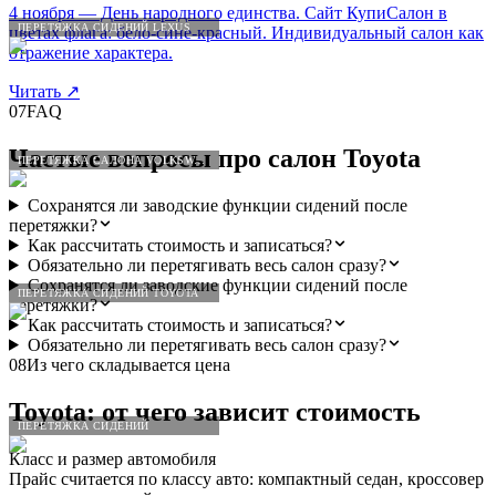
4 ноября — День народного единства. Сайт КупиСалон в
ПЕРЕТЯЖКА СИДЕНИЙ LEXUS
цветах флага: бело-сине-красный. Индивидуальный салон как
отражение характера.
Читать
↗
07
FAQ
Частые вопросы про салон
Toyota
ПЕРЕТЯЖКА САЛОНА VOLKSWAGEN
Сохранятся ли заводские функции сидений после
перетяжки?
Как рассчитать стоимость и записаться?
Обязательно ли перетягивать весь салон сразу?
Сохранятся ли заводские функции сидений после
ПЕРЕТЯЖКА СИДЕНИЙ TOYOTA
перетяжки?
Как рассчитать стоимость и записаться?
Обязательно ли перетягивать весь салон сразу?
08
Из чего складывается цена
Toyota
: от чего зависит стоимость
ПЕРЕТЯЖКА СИДЕНИЙ
Класс и размер автомобиля
Прайс считается по классу авто: компактный седан, кроссовер