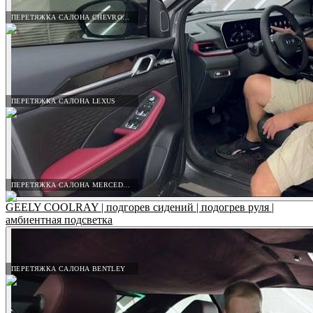
ПЕРЕТЯЖКА САЛОНА CHEVROLET
ПЕРЕТЯЖКА САЛОНА LEXUS
ПЕРЕТЯЖКА САЛОНА MERCEDES-BENZ
GEELY COOLRAY | подгорев сидений | подогрев руля |
амбиентная подсветка
ПЕРЕТЯЖКА САЛОНА BENTLEY