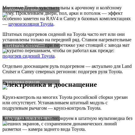
Массовые Toyota чувствительны к арочному и колёсному
ПЕРЕТЯЖКА САЛОНА
шуму. Проклеиваем двери, пол, арки и потолок — эффект
особенно заметен на RAV4 и Camry в базовых комплектациях
—
шумоизоляция Toyota
.
Штатных подогревов сидений на Toyota часто нет или они
установлены только на передний ряд. Ставим нагревательные
маты под обивку — при перетяжке уже стоящий с завода мат
ПЕРЕТЯЖКА TOYOTA
аккуратно перешиваем, чтобы он работал как прежде:
подогрев сидений Toyota
.
Отдельно дооснащаем руль подогревом — актуально для Land
Cruiser и Camry северных регионов: подогрев руля Toyota.
ПЕРЕТЯЖКА PORSCHE
Электроника и дооснащение
Круиз-контроль на многих Toyota российской сборки урезан
или отсутствует. Устанавливаем штатный модуль с
подрулевым рычагом — круиз-контроль Toyota.
Камеру заднего вида интегрируем в штатную мультимедиа без
ПЕРЕТЯЖКА MERCEDES-BENZ
внешних экранов, с сохранением динамических линий
разметки — камера заднего вида Toyota.