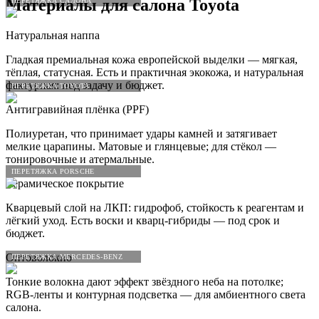
Материалы для салона
Toyota
ПЕРЕТЯЖКА САЛОНА
Натуральная наппа
Гладкая премиальная кожа европейской выделки — мягкая,
тёплая, статусная. Есть и практичная экокожа, и натуральная
фактурная: под задачу и бюджет.
ПЕРЕТЯЖКА TOYOTA
Антигравийная плёнка (PPF)
Полиуретан, что принимает удары камней и затягивает
мелкие царапины. Матовые и глянцевые; для стёкол —
тонировочные и атермальные.
ПЕРЕТЯЖКА PORSCHE
Керамическое покрытие
Кварцевый слой на ЛКП: гидрофоб, стойкость к реагентам и
лёгкий уход. Есть воски и кварц-гибриды — под срок и
бюджет.
Оптоволокно
ПЕРЕТЯЖКА MERCEDES-BENZ
Тонкие волокна дают эффект звёздного неба на потолке;
RGB-ленты и контурная подсветка — для амбиентного света
салона.