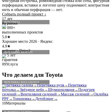
Фигурная отстрочка, ромбовидная стёжка или соты, фигурная
перфорация, вставки и логотип цену поднимают; контрастная
нить и обычная перфорация — нет.
Собрать полный проект
↓
17 лет
ПЕРЕТЯЖКА
на рынке
30 000+
выполненных проектов
5.0★
Хорошее место 2026 · Яндекс
4.9★
рейтинг · Drive2
ПЕРЕТЯЖКА BENTLEY
до 5 лет
гарантия
09
Услуги
Что делаем для
Toyota
ПЕРЕТЯЖКА ROLLS-ROYCE
Перетяжка салона
→
Перетяжка руля
→
Перетяжка
потолка
→
Звёздное небо
→
Шумоизоляция
→
Подогрев
сидений
→
Вентиляция сидений
→
Массаж сидений
→
Оклейка
PPF
→
Тонировка
→
Детейлинг
→
10
Материалы