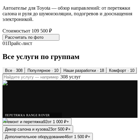
Автоателье для Toyota — обзор направлений: от перетяжки
салона и руля до шумоизоляции, подогревов и дооснащения
электроникой.
Стоимость
от 109 500 ₽
Рассчитать по
фото
01
Прайс-лист
Все услуги по группам
Все ·
308
Популярное
· 10
Наши разработки
· 18
Комфорт
· 10
308 услуг
ПЕРЕТЯЖКА RANGE ROVER
Ремонт и перетяжка
92
от
1 000
₽
+
Декор салона и кузова
23
от
500
₽
+
Дополнительное оборудование
46
от
1 500
₽
+