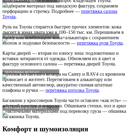
либо экокожу — основной запрос владельцев Toyota.
ПЕРЕТЯЖКА LEXUS
Подбираем материал под заводскую фактуру, сохраняем
перфорацию и строчку. Подробнее —
перетяжка салона
Toyota
.
Руль на Toyota стирается быстрее прочих элементов: кожа
лысеет в зонах хвата уже к 100–150 тыс. км. Перешиваем в
ПЕРЕТЯЖКА
наппу или комбинацию кожа+алькантара с сохранением
кнопок и подушки безопасности —
перетяжка руля Toyota
.
Карты дверей — вторая по износу зона: подлокотники и
вставки затираются от одежды. Обновляем их в цвет и
фактуру основного салона — перетяжка дверей Toyota.
ПЕРЕТЯЖКА BENTLEY
Потолок из светлого велюра на Camry и RAV4 со временем
провисает и желтеет. Перетягиваем в алькантару или
качественный автовелюр, аккуратно снимая штатные
плафоны и ручки —
перетяжка потолка Toyota
.
Багажник у кроссоверов Toyota часто оставлен «как есть» —
жёсткий пластик и ковролин. Обшиваем стенки, пол и арки
ПЕРЕТЯЖКА ROLLS-ROYCE
практичными материалами под перевозку груза — обшивка
багажника Toyota.
Комфорт и шумоизоляция