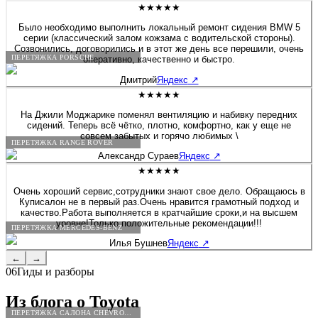
★★★★★
Было необходимо выполнить локальный ремонт сидения BMW 5
серии (классический залом кожзама с водительской стороны).
Созвонились, договорились и в этот же день все перешили, очень
ПЕРЕТЯЖКА PORSCHE
оперативно, качественно и быстро.
Дмитрий
Яндекс
↗
★★★★★
На Джили Моджарике поменял вентиляцию и набивку передних
сидений. Теперь всё чётко, плотно, комфортно, как у еще не
совсем забытых и горячо любимых \
ПЕРЕТЯЖКА RANGE ROVER
Александр Сураев
Яндекс
↗
★★★★★
Очень хороший сервис,сотрудники знают свое дело. Обращаюсь в
Куписалон не в первый раз.Очень нравится грамотный подход и
качество.Работа выполняется в кратчайшие сроки,и на высшем
уровне!Только положительные рекомендации!!!
ПЕРЕТЯЖКА MERCEDES-BENZ
Илья Бушнев
Яндекс
↗
←
→
06
Гиды и разборы
Из блога о
Toyota
ПЕРЕТЯЖКА САЛОНА CHEVROLET