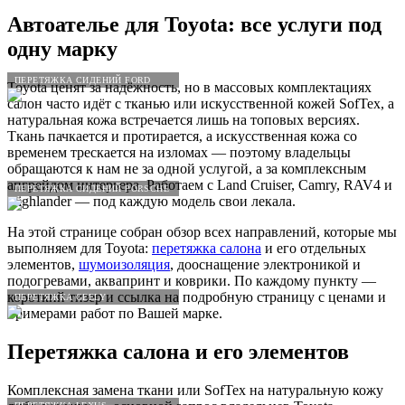
Автоателье для
Toyota
: все услуги под
одну марку
ПЕРЕТЯЖКА СИДЕНИЙ FORD
Toyota ценят за надёжность, но в массовых комплектациях
салон часто идёт с тканью или искусственной кожей SofTex, а
натуральная кожа встречается лишь на топовых версиях.
Ткань пачкается и протирается, а искусственная кожа со
временем трескается на изломах — поэтому владельцы
обращаются к нам не за одной услугой, а за комплексным
апгрейдом интерьера. Работаем с Land Cruiser, Camry, RAV4 и
ПЕРЕТЯЖКА СИДЕНИЙ PORSCHE
Highlander — под каждую модель свои лекала.
На этой странице собран обзор всех направлений, которые мы
выполняем для Toyota:
перетяжка салона
и его отдельных
элементов,
шумоизоляция
, дооснащение электроникой и
подогревами, аквапринт и коврики. По каждому пункту —
короткий тизер и ссылка на подробную страницу с ценами и
ПЕРЕТЯЖКА GEELY
примерами работ по Вашей марке.
Перетяжка салона и его элементов
Комплексная замена ткани или SofTex на натуральную кожу