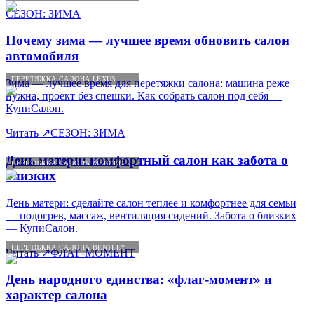
СЕЗОН: ЗИМА
Почему зима — лучшее время обновить салон
автомобиля
ПЕРЕТЯЖКА САЛОНА LEXUS
Зима — лучшее время для перетяжки салона: машина реже
нужна, проект без спешки. Как собрать салон под себя —
КупиСалон.
Читать
↗
СЕЗОН: ЗИМА
День матери: комфортный салон как забота о
ПЕРЕТЯЖКА САЛОНА MERCEDES-BENZ
близких
День матери: сделайте салон теплее и комфортнее для семьи
— подогрев, массаж, вентиляция сидений. Забота о близких
— КупиСалон.
ПЕРЕТЯЖКА САЛОНА BENTLEY
Читать
↗
ФЛАГ-МОМЕНТ
День народного единства: «флаг-момент» и
характер салона