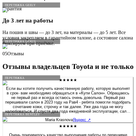
ПЕРЕТЯЖКА GEELY
Гарантия
До 3 лет на работы
На пошив и швы — до 3 лет, на материалы — до 5 лет. Все
условия закрепляем в гарантийном талоне, а состояние салона
ПЕРЕТЯЖКА LEXUS
фиксируем при приёмке.
05
Отзывы
Отзывы владельцев
Toyota
и не только
ПЕРЕТЯЖКА
★★★★★
Если вы хотите получить качественную работу, которую выполнят
в срок- вам необходимо обращаться в «Купи Салон». Обращаюсь
не первый раз и всегда остаюсь очень довольна. Первый раз
перешивали салон в 2023 году на Рав4 - ребята помогли подобрать
сочетание кожи, строчку и так далее. Уже два года не могу
налюбоваться. И спустя два года ежедневной эксплуатации, салон
ПЕРЕТЯЖКА BENTLEY
будто я только забрала после перешива. Сейчас перешивала руль
Maria Krasnova
Яндекс
↗
на Солярисе. Здесь работают профессионалы своего дела!
★★★★★
Очень понравилось качество выполнения работы по перешивке